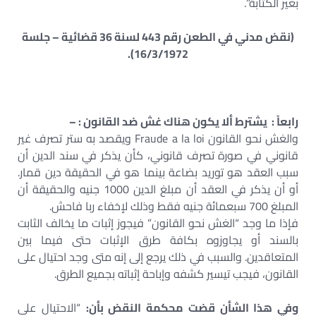
بغير الكتابة”.
(نقض مدني في الطعن رقم 443 لسنة 36 قضائية – جلسة
16/3/1972).
رابعاً : يشترط ألا يكون هناك غش ضد القانون : –
والغش نحو القانون Fraude a la loi ويقصد به ستر تصرف غير
قانوني في صورة تصرف قانوني، كأن يذكر في سند الدين أن
سبب العقد هو توريد بضاعة بينما هو في الحقيقة دين قمار.
أو أن يذكر في العقد أن مبلغ الدين 1000 جنيه والحقيقة أن
المبلغ 700 سبعمائة جنيه فقط وذلك لإخفاء ربا فاحش.
فإذا ما وجد “الغش نحو القانون” فيجوز إثبات ما يخالف الثابت
بالسند أو يجاوزوه بكافة طرق الإثبات حتى فيما بين
المتعاقدين. والسبب في ذلك يرجع إلى إنه متى وجد احتيال على
القانون، فيجب تيسير كشفه وإباحة إثباته بجميع الطرق.
وفي هذا الشأن قضت محكمة النقض بأن:
“الاحتيال على