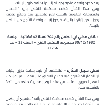
يعد مجرد واقعة مادية يجوز له إثباتها بكافة طرق الإثبات.
وفي هذا الشأن قضت محكمة النقض بأن: “الأعمال
والتصرفات القانونية بالنسبة لغير عاقديها تعد وقائع مادية،
يجوز للغير إثباتها بالبينة، فيجوز إثبات واقعة التأجير من الباطن
بالبينة”.
(نقض مدني في الطعن رقم 704 لسنة 42 قضائية – جلسة
30/12/1982 مجموعة المكتب الفني – السنة 33 – صـ
1264).
فعلى سبيل المثال: –
فللشفيع أن يثبت بكافة طرق الإثبات
أن العقار المشفوع فيه قد تم الاتفاق على بيعه بسعر أقل من
السعر الصوري المثبت في عقد البيع (لمحاولة منعه من الأخذ
بالشفعة فيه).
وفي هذا الشأن قضت محكمة النقض بأنه: “للشفيع أن يطعن
في الثمن الذي حصل الاتفاق عليه بين البائع والمشتري وانعقد