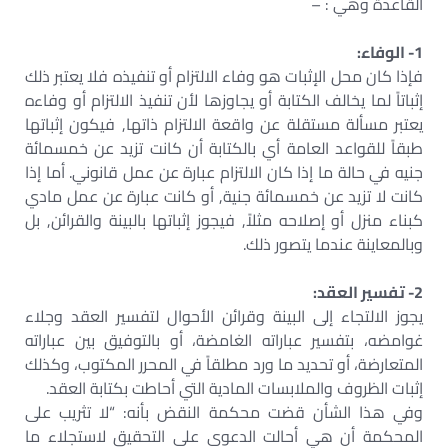
القاعدة وهي : –
1- الوفاء:
فإذا كان محل الإثبات هو وفاء الالتزام أو تنفيذه فلا يعتبر ذلك
إثباتاً لما يخالف الكتابة أو يجاوزها لأن تنفيذ الالتزام أو وفاءه
يعتبر مسألة مستقلة عن واقعة الالتزام ذاتها, فيكون إثباتها
طبقاً للقواعد العامة أي بالكتابة أن كانت تزيد عن خمسمائة
جنيه في حالة ما إذا كان الالتزام عبارة عن عمل قانوني. أما إذا
كانت لا تزيد عن خمسمائة جنية, أو كانت عبارة عن عمل مادي
كبناء منزل أو إصلاحه مثلاً, فيجوز إثباتها بالبينة والقرائن, بل
وبالمعاينة عندما يتصور ذلك.
2- تفسير العقد:
يجوز الالتجاء إلى البينة وقرائن الأحوال لتفسير العقد وجلاء
غوامضه، بتفسير عباراته الغامضة، أو بالتوفيق بين عباراته
المتعارضة، أو تحديد ما ورد مطلقاً في المحرر المكتوب، وكذلك
إثبات الظروف والملابسات المادية التي أحاطت بكتابة العقد.
وفي هذا الشأن قضت محكمة النقض بأنه: “لا تثريب على
المحكمة أن هي أحالت الدعوى على التحقيق لاستجلاء ما