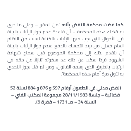
كما قضت محكمة النقض بأنه:
“من المقرر – وعلى ما جرى
به قضاء هذه المحكمة – أن قاعدة عدم جواز الإثبات بالبينة
فى الأحوال التى يجب فيها الإثبات بالكتابة ليست من النظام
العام فعلى من يريد التمسك بالدفع بعدم جواز الإثبات بالبينة
أن يتقدم بذلك إلى محكمة الموضوع قبل سماع شهادة
الشهود فإذا سكت عن ذلك عد سكوته تنازلاً عن حقه فى
الإثبات بالطريق الذى رسمه القانون، ومن ثم فلا يجوز التحدي
به لأول مرة أمام هذه المحكمة”.
(نقض مدني في الطعون أرقام 597 و 876 و 884 لسنة 52
قضائية – جلسة 28/11/1983 مجموعة المكتب الفني –
السنة 34 – صـ 1731 – فقرة 9).