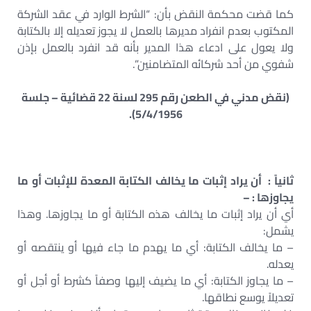
كما قضت محكمة النقض بأن: “الشرط الوارد في عقد الشركة
المكتوب بعدم انفراد مديرها بالعمل لا يجوز تعديله إلا بالكتابة
ولا يعول على ادعاء هذا المدير بأنه قد انفرد بالعمل بإذن
شفوي من أحد شركائه المتضامنين”.
(نقض مدني في الطعن رقم 295 لسنة 22 قضائية – جلسة
5/4/1956).
ثانياً : أن يراد إثبات ما يخالف الكتابة المعدة للإثبات أو ما
يجاوزها : –
أي أن يراد إثبات ما يخالف هذه الكتابة أو ما يجاوزها. وهذا
يشمل:
– ما يخالف الكتابة: أي ما يهدم ما جاء فيها أو ينتقصه أو
يعدله.
– ما يجاوز الكتابة: أي ما يضيف إليها وصفاً كشرط أو أجل أو
تعديلاً يوسع نطاقها.