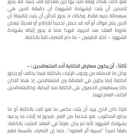
فلو كانت هناك ورقة ثابت بها دين مقداره ألف جنيه، فلا يجوز
للمدين أن يثبت (بشهادة الشهود) أن حقيقة الدين هي
سبعمائة جنيه فقط. وكذلك لا يجوز للدائن أن يثبت (بالبينة) أن
الدين ينتج فوائد أو أنه قد حصل تجديداً للالتزام أو تعديلاً لبعض
شروط العقد بعد تحريره. فهذا مما لا يجوز إثباته بشهادة
الشهود – لكلا الطرفين – ما دام التصرف ثابتاً بالكتابة.
ثالثاً : أن يكون معارض الكتابة أحد المتعاقدين : –
وكل ما قدمناه من وجوب الإثبات بالكتابة فيما يخالف أو يجاوز
الكتابة إنما يكون في العلاقة بين المتعاقدين، إذ هما اللذان
كانا يستطيعان الحصول على الكتابة منذ البداية، وكالمتعاقدين
الخلف العام لهما.
فإذا كان الذي يريد أن يثبت عكس ما هو ثابت بالكتابة أو ما
يجاوز المكتوب، هو شخصاً من الغير, فيحوز له إثبات ما يدعيه
بشهادة الشهود لأنه لم يكن طرفاً في العقد المثبت بالكتابة،
طبقاً لمبدأ “نسبية أثر العقود”، كما إن التصرف بالنسبة للغير