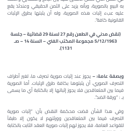
به البيع بالصورية، وبأنه يزيد على الثمن الحقيقي وعندئذ يقع
عليه عبء إثبات هذه الصورية، وله أن يثبتها بطرق الإثبات
القانونية كافة”.
(نقض مدني في الطعن رقم 27 لسنة 29 قضائية – جلسة
5/12/1963 مجموعة المكتب الفني – السنة 14 – صـ
1131).
وبصفة عامة: –
يجوز عند إثبات صورية تصرف ما، لغير أطراف
التصرف الصوري، أن يثبتوها بكافة طرق الإثبات. أما الصورية
فيما بين المتعاقدين فلا يجوز إثباتها إلا بالكتابة أي ما يسمى
بـ : “ورقة الضد”.
وفي هذا الشأن قضت محكمة النقض بأن: “إثبات صورية
التصرف فيما بين المتعاقدين وورثتهم لا يكون إلا طبقاً
للقواعد العامة، فلا يجوز لهم إثبات صورية العقد الثابت بالكتابة