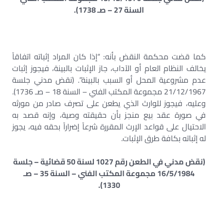
السنة 27 – صـ 1738).
كما قضت محكمة النقض بأنه: “إذا كان المراد إثباته اتفاقاً
يخالف النظام العام أو الآداب، جاز الإثبات بالبينة، فيجوز إثبات
عدم مشروعية المحل أو السبب بالبينة”. (نقض مدني جلسة
21/12/1967 مجموعة المكتب الفني – السنة 18 – صـ 1736).
وعليه، فيجوز للوارث الذي يطعن على تصرف صادر من مورثه
في صورة عقد بيع منجز بأن حقيقته وصية، وإنه قصد به
الاحتيال على قواعد الإرث المقررة شرعاً إضراراً بحقه فيه، يجوز
له إثباته بكافة طرق الإثبات.
(نقض مدني في الطعن رقم 1027 لسنة 50 قضائية – جلسة
16/5/1984 مجموعة المكتب الفني – السنة 35 – صـ
1330).