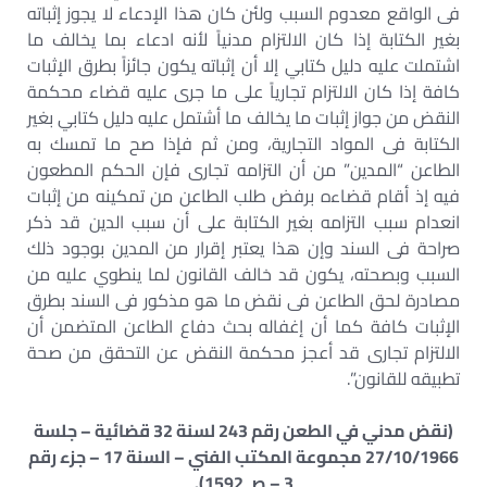
فى الواقع معدوم السبب ولئن كان هذا الإدعاء لا يجوز إثباته
بغير الكتابة إذا كان الالتزام مدنياً لأنه ادعاء بما يخالف ما
اشتملت عليه دليل كتابي إلا أن إثباته يكون جائزاً بطرق الإثبات
كافة إذا كان الالتزام تجارياً على ما جرى عليه قضاء محكمة
النقض من جواز إثبات ما يخالف ما أشتمل عليه دليل كتابي بغير
الكتابة فى المواد التجارية، ومن ثم فإذا صح ما تمسك به
الطاعن “المدين” من أن التزامه تجارى فإن الحكم المطعون
فيه إذ أقام قضاءه برفض طلب الطاعن من تمكينه من إثبات
انعدام سبب التزامه بغير الكتابة على أن سبب الدين قد ذكر
صراحة فى السند وإن هذا يعتبر إقرار من المدين بوجود ذلك
السبب وبصحته، يكون قد خالف القانون لما ينطوي عليه من
مصادرة لحق الطاعن فى نقض ما هو مذكور فى السند بطرق
الإثبات كافة كما أن إغفاله بحث دفاع الطاعن المتضمن أن
الالتزام تجارى قد أعجز محكمة النقض عن التحقق من صحة
تطبيقه للقانون”.
(نقض مدني في الطعن رقم 243 لسنة 32 قضائية – جلسة
27/10/1966 مجموعة المكتب الفني – السنة 17 – جزء رقم
3 – صـ 1592).