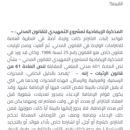
القيمة”.
المذكرة الإيضاحية لمشروع التمهيدي للقانون المدني : –
قواعد إثبات الالتزام كانت واردة أصلاً في النظرية العامة
للالتزامات الواردة في القانون المدني، ثم ألغيت وصدر للإثبات
قانون خاص هو القانون رقم 25 لسنة 1986. وكان قد ورد في
المذكرة الإيضاحية للمشروع التمهيدي للقانون المدني – بشأن
نص المادة 401 مدني الملغي المقابلة
لنص المادة 61 من
قانون الإثبات – إنه
: – “يقصد بالدليل الكتابي: المحررات
الرسمية، والعرفية، والرسائل، فهذه المحررات وحدها هي التي
لا يقبل الإثبات بالبينة لنقض الثابت فيها أو الإضافة عليها. وقد
يكون قوام الإضافة الإدعاء بصدور تعديلات شفوية قبل
انعقاد الالتزام، أو بعده، أو في وقت معاصر له. ومهما يكن من
أمر هذه الإضافة، فلا يجوز إثباتها بالبينة أياً كانت صورتها. فمن
ذلك الإدعاء بإضافة وصف من الأوصاف المعدلة لحكم
الالتزام، كشرط أو أجل، أو اشتراط خاص بأداء فوائد أو بالتجديد
(الاستبدال). ولا يجوز كذلك نقض الثابت بالكتابة عن طريق البينة،