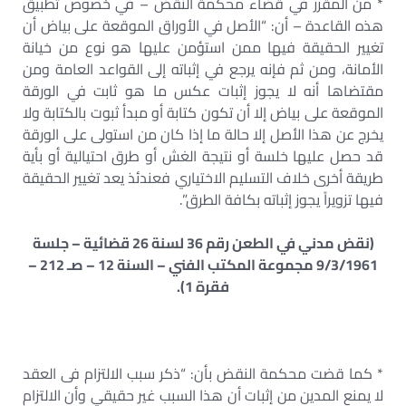
* من المقرر في قضاء محكمة النقض – في خصوص تطبيق
هذه القاعدة – أن: “الأصل في الأوراق الموقعة على بياض أن
تغيير الحقيقة فيها ممن استؤمن عليها هو نوع من خيانة
الأمانة، ومن ثم فإنه يرجع في إثباته إلى القواعد العامة ومن
مقتضاها أنه لا يجوز إثبات عكس ما هو ثابت في الورقة
الموقعة على بياض إلا أن تكون كتابة أو مبدأ ثبوت بالكتابة ولا
يخرج عن هذا الأصل إلا حالة ما إذا كان من استولى على الورقة
قد حصل عليها خلسة أو نتيجة الغش أو طرق احتيالية أو بأية
طريقة أخرى خلاف التسليم الاختياري فعندئذ يعد تغيير الحقيقة
فيها تزويراً يجوز إثباته بكافة الطرق”.
(نقض مدني في الطعن رقم 36 لسنة 26 قضائية – جلسة
9/3/1961 مجموعة المكتب الفني – السنة 12 – صـ 212 –
فقرة 1).
* كما قضت محكمة النقض بأن: “ذكر سبب الالتزام فى العقد
لا يمنع المدين من إثبات أن هذا السبب غير حقيقي وأن الالتزام