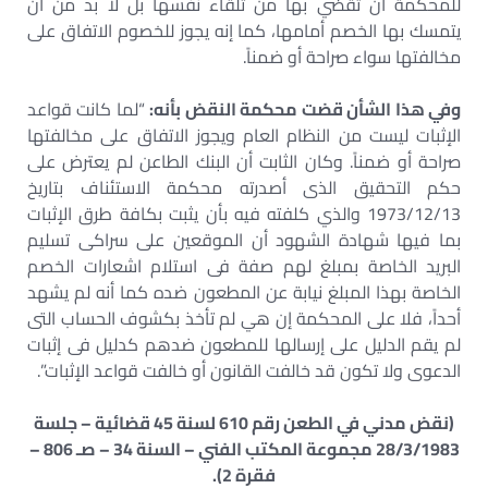
للمحكمة أن تقضي بها من تلقاء نفسها بل لا بد من أن
يتمسك بها الخصم أمامها، كما إنه يجوز للخصوم الاتفاق على
مخالفتها سواء صراحة أو ضمناً.
وفي هذا الشأن قضت محكمة النقض بأنه:
“لما كانت قواعد
الإثبات ليست من النظام العام ويجوز الاتفاق على مخالفتها
صراحة أو ضمناً. وكان الثابت أن البنك الطاعن لم يعترض على
حكم التحقيق الذى أصدرته محكمة الاستئناف بتاريخ
1973/12/13 والذي كلفته فيه بأن يثبت بكافة طرق الإثبات
بما فيها شهادة الشهود أن الموقعين على سراكى تسليم
البريد الخاصة بمبلغ لهم صفة فى استلام اشعارات الخصم
الخاصة بهذا المبلغ نيابة عن المطعون ضده كما أنه لم يشهد
أحداً، فلا على المحكمة إن هي لم تأخذ بكشوف الحساب التى
لم يقم الدليل على إرسالها للمطعون ضدهم كدليل فى إثبات
الدعوى ولا تكون قد خالفت القانون أو خالفت قواعد الإثبات”.
(نقض مدني في الطعن رقم 610 لسنة 45 قضائية – جلسة
28/3/1983 مجموعة المكتب الفني – السنة 34 – صـ 806 –
فقرة 2).