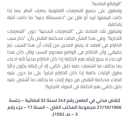
“الوقائع المادية”.
وتنطبق على جميع التصرفات القانونية بصرف النظر عما إذا
كانت قيمتها تزيد أو تقل عن “خمسمائة جنيه” ما دامت ثابتة
بالكتابة.
وتنطبق تلك المادة على “التصرفات المدنية” دون “التصرفات
التجارية”. وفي هذا الشأن قضت محكمة النقض بأن: “ذكر سبب
الالتزام فى العقد لا يمنع المدين من إثبات أن هذا السبب غير
حقيقي وأن الالتزام فى الواقع معدوم السبب ولئن كان هذا
الإدعاء لا يجوز إثباته بغير الكتابة إذا كان الالتزام مدنياً لأنه ادعاء
بما يخالف ما اشتملت عليه دليل كتابي إلا أن إثباته يكون جائزا
بطرق الإثبات كافة إذا كان الالتزام تجارياً على ما جرى عليه
قضاء محكمة النقض من جواز إثبات ما يخالف ما أشتمل عليه
دليل كتابي بغير الكتابة فى المواد التجارية”.
(نقض مدني في الطعن رقم 243 لسنة 32 قضائية – جلسة
27/10/1966 مجموعة المكتب الفني – السنة 17 – جزء رقم
3 – صـ 1592).