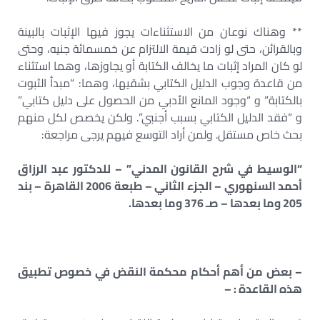
** وهناك نوعان من الاستثناءات يجوز فيها الإثبات بالبينة
وبالقرائن، حتى لو زادت قيمة الالتزام عن خمسمائة جنيه، وحتى
لو كان المراد إثبات ما يخالف الكتابة أو يجاوزها، وهما استثناء
من قاعدة وجوب الدليل الكتابي بشقيها، وهما: “مبدأ الثبوت
بالكتابة” و “وجود المانع الأدبي من الحصول على دليل كتابي”
و “فقد الدليل الكتابي بسبب أجنبي”. ولكن يخصص لكل منهم
بحث خاص مستقل. ولمن أراد التوسع فيهم يرجى مراجعة:
“الوسيط في شرح القانون المدني” – للدكتور عبد الرزاق
أحمد السنهوري – الجزء الثاني – طبعة 2006 القاهرة – بند
205 وما بعدها – صـ 376 وما بعدها.
– بعض من أهم أحكام محكمة النقض في خصوص تطبيق
هذه القاعدة : –