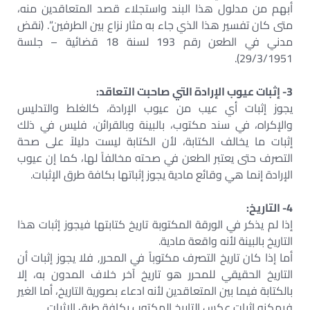
أبهم من مدلول هذا البند واستجلاء قصد المتعاقدين منه،
متى كان تفسير هذا الذي جاء به مثار نزاع بين الطرفين”. (نقض
مدني في الطعن رقم 193 لسنة 18 قضائية – جلسة
29/3/1951).
3- إثبات عيوب الإرادة التي صاحبت التعاقد:
يجوز إثبات أي عيب من عيوب الإرادة، كالغلط والتدليس
والإكراه، في سند مكتوب، بالبينة وبالقرائن، فليس في ذلك
إثبات ما يخالف الكتابة، لأن الكتابة ليست دليلاً على صحة
التصرف حتى يعتبر الطعن في صحته مخالفاً لها، كما إن عيوب
الإرادة إنما هي وقائع مادية يجوز إثباتها بكافة طرق الإثبات.
4- التاريخ:
إذا لم يذكر في الورقة المكتوبة تاريخ كتابتها فيجوز إثبات هذا
التاريخ بالبينة لأنه واقعة مادية.
أما إذا كان تاريخ التصرف مكتوباً في المحرر, فلا يجوز إثبات أن
التاريخ الحقيقي للمحرر هو تاريخ آخر خلاف المدون به، إلا
بالكتابة فيما بين المتعاقدين لأنه ادعاء بصورية التاريخ، أما الغير
فيمكنه إثبات عكس التاريخ المكتوب بكافة طرق الإثبات.