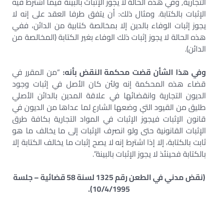
التجارية, وفي هذه الحالة لا يجوز الإثبات بالبينة فيما اشترط فيه
الإثبات بالكتابة. ومثال ذلك: أن يتفق طرفا العقد على إنه لا
يجوز إثبات الوفاء بالدين إلا بمخالصة كتابية من الدائن، ففي
هذه الحالة لا يجوز إثبات ذلك الوفاء بغير الكتابة (المخالصة من
الدائن).
وفي هذا الشأن قضت محكمة النقض بأنه:
“من المقرر في
قضاء هذه المحكمة إنه ولئن كان الأصل في إثبات وجود
الديون التجارية وانقضائها في علاقة المدين بالدائن الأصلي
طليق من القيود التي وضعها الشارع لما عداها من الديون في
قانون الإثبات فيجوز الإثبات في المواد التجارية بكافة طرق
الإثبات القانونية حتى ولو انصرف الإثبات إلى ما يخالف ما هو
ثابت بالكتابة، إلا إذا اشترط إنه لا يصح إثبات ما يخالف الكتابة إلا
بالكتابة فحينئذ لا يجوز الإثبات بالبينة”.
(نقض مدني في الطعن رقم 1325 لسنة 58 قضائية – جلسة
10/4/1995).