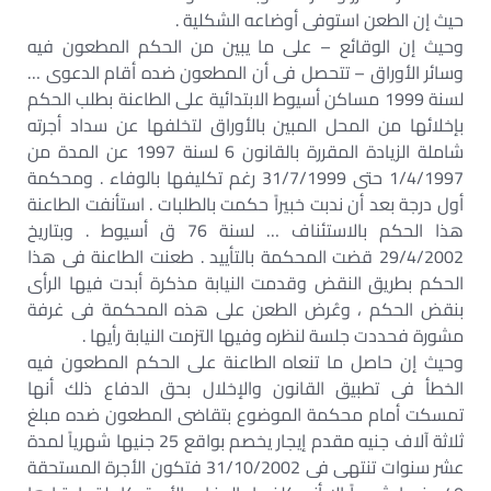
حيث إن الطعن استوفى أوضاعه الشكلية .
وحيث إن الوقائع – على ما يبين من الحكم المطعون فيه
وسائر الأوراق – تتحصل فى أن المطعون ضده أقام الدعوى …
لسنة 1999 مساكن أسيوط الابتدائية على الطاعنة بطلب الحكم
بإخلائها من المحل المبين بالأوراق لتخلفها عن سداد أجرته
شاملة الزيادة المقررة بالقانون 6 لسنة 1997 عن المدة من
1/4/1997 حتى 31/7/1999 رغم تكليفها بالوفاء . ومحكمة
أول درجة بعد أن ندبت خبيراً حكمت بالطلبات . استأنفت الطاعنة
هذا الحكم بالاستئناف … لسنة 76 ق أسيوط . وبتاريخ
29/4/2002 قضت المحكمة بالتأييد . طعنت الطاعنة فى هذا
الحكم بطريق النقض وقدمت النيابة مذكرة أبدت فيها الرأى
بنقض الحكم ، وعُرض الطعن على هذه المحكمة فى غرفة
مشورة فحددت جلسة لنظره وفيها التزمت النيابة رأيها .
وحيث إن حاصل ما تنعاه الطاعنة على الحكم المطعون فيه
الخطأ فى تطبيق القانون والإخلال بحق الدفاع ذلك أنها
تمسكت أمام محكمة الموضوع بتقاضى المطعون ضده مبلغ
ثلاثة آلاف جنيه مقدم إيجار يخصم بواقع 25 جنيها شهرياً لمدة
عشر سنوات تنتهى فى 31/10/2002 فتكون الأجرة المستحقة