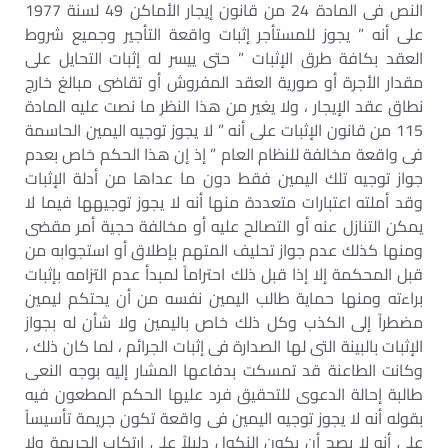
النص فى المادة 24 من قانون إيجار الأماكن 49 لسنة 1977
على أنه ” يجوز للمستأجر إثبات واقعة التأجير وجميع شروط
العقد بكافة طرق الإثبات ” حتى ييسر له إثبات التحايل على
مقدار الأجرة أو صورية العقد المفروش أو تقاضى مبالغ خارج
نطاق عقد الإيجار ، ولا يغير من هذا النظر ما نصت عليه المادة
115 من قانون الإثبات على أنه ” لا يجوز توجيه اليمين الحاسمة
فى واقعة مخالفة للنظام العام ” إذ إن هذا الحكم خاص بعدم
جواز توجيه تلك اليمين فقط دون ما عداها من أدلة الإثبات
وقد أملته اعتبارات متعددة منها أنه لا يجوز توجيهها فيما لا
يمكن التنازل عنه أو التصالح عليه أو مخالفة حجية أمر مقضى
ومنها كذلك عدم جواز تحليف المتهم بإطلاق أو استجوابه من
قبل المحكمة إلا إذا قبل ذلك احتراماً لمبدأ عدم التزامه بإثبات
براءته ومنها حماية طالب اليمين نفسه من أن يحتكم ليمين
مضطراً إلى الكذب وكل ذلك خاص باليمين ولا شأن له بجواز
الإثبات بالبينة التى لها الصدارة فى إثبات الجرائم ، لما كان ذلك ،
وكانت الطاعنة قد تمسكت بدفاعها المشار إليه بوجه النعى
طالبة إحالة الدعوى للتحقيق فرد عليها الحكم المطعون فيه
بقوله أنه لا يجوز توجيه اليمين فى واقعة تكون جريمة تأسيساً
على أنه لا يصح أن يكون النكول دليلاً على ارتكاب الجريمة ولا