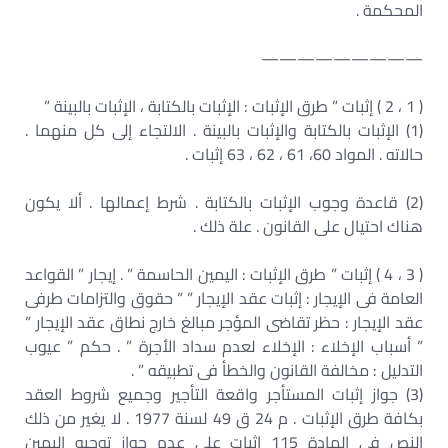
المحكمة .
—————————
( 1 ، 2 ) إثبات ” طرق الإثبات : الإثبات بالكتابة ، الإثبات بالبينة ”
(1) الإثبات بالكتابة والإثبات بالبينة . الالتجاء إلى كل منهما .
حالاته . المواد 60، 61 ، 62 ، 63 إثبات .
(2) قاعدة وجوب الإثبات بالكتابة . شرط إعمالها . ألا يكون
هناك احتيال على القانون . علة ذلك .
( 3 ، 4 ) إثبات ” طرق الإثبات : اليمين الحاسمة ” . إيجار ” القواعد
العامة فى الإيجار : إثبات عقد الإيجار ” ” حقوق والتزامات طرفى
عقد الإيجار : حظر تقاضى المؤجر مبالغ خارج نطاق عقد الإيجار ”
” أسباب الإخلاء : الإخلاء لعدم سداد الأجرة ” . حكم ” عيوب
التدليل : مخالفة القانون والخطأ فى تطبيقه ” .
(3) جواز إثبات المستأجر واقعة التأجير وجميع شروط العقد
بكافة طرق الإثبات . م 24 ق 49 لسنة 1977 . لا يغير من ذلك
النص فى المادة 115 إثبات على عدم جواز توجيه اليمين