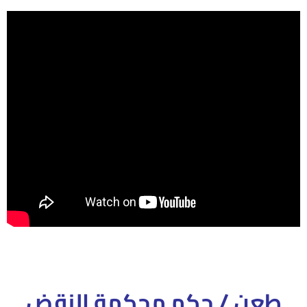
طعن / حكم محكمة النقض