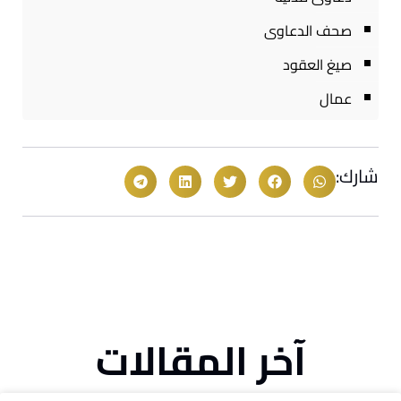
صحف الدعاوى
صيغ العقود
عمال
شارك:
آخر المقالات