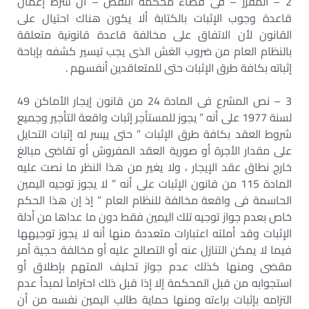
2 – المقرر – فى قضاء محكمة النقض – أن شرط إعمال
قاعدة وجوب الإثبات بالكتابة ألا يكون هناك احتيال على
القانون لأن الاتفاق على مخالفة قاعدة قانونية متعلقة
بالنظام العام من ضروب الغش الذى يجب تيسير كشفه بإباحة
إثباته بكافة طرق الإثبات حتى للمتعاقدين أنفسهم .
3 – نص المشرع فى المادة 24 من قانون إيجار الأماكن 49
لسنة 1977 على أنه ” يجوز للمستأجر إثبات واقعة التأجير وجميع
شروط العقد بكافة طرق الإثبات ” حتى ييسر له إثبات التحايل
على مقدار الأجرة أو صورية العقد المفروش أو تقاضى مبالغ
خارج نطاق عقد الإيجار ، ولا يغير من هذا النظر ما نصت عليه
المادة 115 من قانون الإثبات على أنه ” لا يجوز توجيه اليمين
الحاسمة فى واقعة مخالفة للنظام العام ” إذ إن هذا الحكم
خاص بعدم جواز توجيه تلك اليمين فقط دون ما عداها من أدلة
الإثبات وقد أملته اعتبارات متعددة منها أنه لا يجوز توجيهها
فيما لا يمكن التنازل عنه أو التصالح عليه أو مخالفة حجية أمر
مقضى ومنها كذلك عدم جواز تحليف المتهم بإطلاق أو
استجوابه من قبل المحكمة إلا إذا قبل ذلك احتراماً لمبدأ عدم
التزامه بإثبات براءته ومنها حماية طالب اليمين نفسه من أن