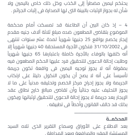
يحتكم ليمين مضطراً إلى الكذب وكل ذلك خاص باليمين ولا
شأن له بجواز الإثبات بالبينة التى لها الصدارة فى إثبات الجرائم .
4 – إذ كان البين أن الطاعنة قد تمسكت أمام محكمة
الموضوع بتقاضى المطعون ضده مبلغ ثلاثة آلاف جنيه مقدم
إيجار يخصم بواقع 25 جنيها شهرياً لمدة عشر سنوات تنتهى
فى 31/10/2002 فتكون الأجرة المستحقة 40 جنيها شهرياً إلا
أنه كلفها بالوفاء بالأجرة كاملة باعتبارها 65 جنيها شهرياً
وطلبت إحالة الدعوى للتحقيق فرد عليها الحكم المطعون فيه
بمقولة أنه لا يجوز توجيه اليمين فى واقعة تكون جريمة
تأسيساً على أنه لا يصح أن يكون النكول دليلاً على ارتكاب
الجريمة ولا يجوز إحراج مركز الخصم وتحليفه مدنياً على ما لا
يجوز التحليف عليه جنائياً وأن تقاضى مبالغ خارج نطاق عقد
الإيجار يعد جريمة لا يجوز إحالة الدعوى للتحقيق لإثباتها ويكون
بذلك قد خالف القانون وأخطأ فى تطبيقه .
ــــــــــــــــــــــــــــــــــــــــــــ
المحكمــة
بعد الاطلاع على الأوراق وسماع التقرير الذى تلاه السيد
المستشار المقرر والمرافعة وبعد المداولة .