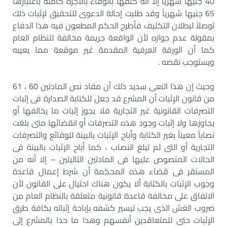
40 جنيها شهرياً إلا أنه كلفها بالوفاء بالأجرة كاملة باعتبارها
65 جنيها شهرياً وقد طلبت إحالة الدعوى للتحقيق لإثبات ذلك
توصلاً لبطلان التكليف فأطرح الحكم المطعون فيه هذا الدفاع
بمقولة عدم جوازه لأن الواقعة جريمة مخالفة للنظام العام
كما أن الورقة العرفية المقدمة غير موقعة مما يعيبه
ويستوجب نقضه .
وحيث إن هذا النعى سديد ذلك أن مفاد نص المادتين 60 ، 61
من قانون الإثبات أن المشرع قد جعل للكتابة الصدارة فى إثبات
التصرفات القانونية غير التجارية فلا يجوز إثبات ما يخالفها أو
يجاوزها ولا إثبات وجود هذه التصرفات أو انقضائها متى بلغت
نصاباً معيناً بغير الكتابة وأباح الإثبات بالبينة للوقائع والتصرفات
التجارية أو التى لم تبلغ النصاب ، كما أباح الإثبات بالبينة فى
الحالات المنصوص عليها فى المادتين التاليتين – إلا أنه من
المستقر فى قضاء هذه المحكمة أن شرط إعمال قاعدة
وجوب الإثبات بالكتابة ألا يكون هناك احتيال على القانون لأن
الاتفاق على مخالفة قاعدة قانونية متعلقة بالنظام العام من
ضروب الغش الذى يجب تيسير كشفه بإباحة إثباته بكافة طرق
الإثبات حتى للمتعاقدين أنفسهم وهذا ما حدا بالمشرع إلى