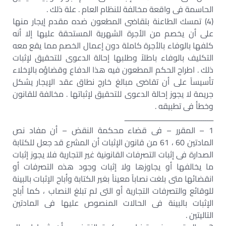
الحاسمة فى واقعة مخالفة للنظام العام . علة ذلك .
(4) تمسك الطاعنة بتقاضى المطعون ضده مقدم إيجار منها
على أن يخصم من الأجرة الشهرية المستحقة عليها إلا أنه
كلفها بالوفاء بالأجرة كاملة دون إعمال الخصم مما يقع معه
التكليف بالوفاء باطلاً وطلبها إحالة الدعوى للتحقيق لإثبات
ذلك . اطراح الحكم المطعون فيه هذا الدفاع وقضاؤه بالإخلاء
تأسيساً على أن تقاضى مبالغ خارج نطاق عقد الإيجار يشكل
جريمة لا يجوز إحالة الدعوى للتحقيق لإثباتها . مخالفة للقانون
وخطأ فى تطبيقه .
ــــــــــــــــــــــــــــــــــــــــــــ
1 – المقرر – فى قضاء محكمة النقض – أن مفاد نص
المادتين 60 ، 61 من قانون الإثبات أن المشرع قد جعل للكتابة
الصدارة فى إثبات التصرفات القانونية غير التجارية فلا يجوز إثبات
ما يخالفها أو يجاوزها ولا إثبات وجود هذه التصرفات أو
انقضائها متى بلغت نصاباً معيناً بغير الكتابة وأباح الإثبات بالبينة
للوقائع والتصرفات التجارية أو التى لم تبلغ النصاب ، كما أباح
الإثبات بالبينة فى الحالات المنصوص عليها فى المادتين
التاليتين .