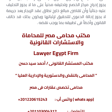
يجوز إحراج مركز الخصم وتحليفه مدنياً على ما لا يجوز التحليف
عليه جنائياً وأن تقاضى مبالغ خارج نطاق عقد الإيجار يعد جريمة
لا يجوز إحالة الدعوى للتحقيق لإثباتها ويكون بذلك قد خالف
القانون وأخطأ فى تطبيقه بما يوجب نقضه .
مكتب محامى مصر للمحاماة
والاستشارات القانونية
Lawyer Egypt Firm
مكتب المستشار القانونى / أحمد سيد حسن
” المحامى بالنقض والدستورية والإدارية العليا “
محامى تخصص عقارات فى مصر
(whats app ) واتس أب : 201220615243+
للتواصل : 201103004317+