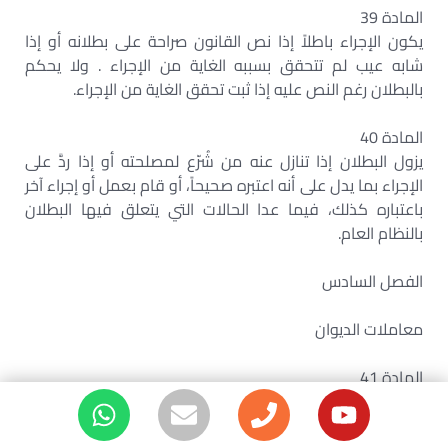
المادة 39
يكون الإجراء باطلاً إذا نص القانون صراحة على بطلانه أو إذا
شابه عيب لم تتحقق بسببه الغاية من الإجراء . ولا يحكم
بالبطلان رغم النص عليه إذا ثبت تحقق الغاية من الإجراء.
المادة 40
يزول البطلان إذا تنازل عنه من شُرّع لمصلحته أو إذا ردَّ على
الإجراء بما يدل على أنه اعتبره صحيحاً، أو قام بعمل أو إجراء آخر
باعتباره كذلك، فيما عدا الحالات التي يتعلق فيها البطلان
بالنظام العام.
الفصل السادس
معاملات الديوان
المادة 41
يساعد المحكمة في جلساتها في جميع إجراءات الإثبات وتحت
طائلة البطلان كاتب يتولى تحرير المحضر والتوقيع عليه.