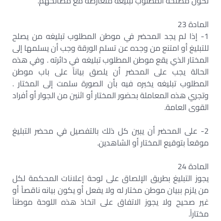
تكون مصلحة المطلوب تبليغه متعارضة مع مصالحهم.
المادة 23
1- إذا لم يجد المحضر في موطن المطلوب تبليغه من يصلح
للتبليغ أو امتنع من وجده عن تسلم الورقة وجب أن يسلمها إلى
المختار الذي يقع موطن المطلوب تبليغه في دائرته . وفي هذه
الحالة يجب على المحضر أن يلصق بياناً على باب موطن
المطلوب تبليغه يخبره فيه بأن الصورة سلمت إلى المختار .
وتجري هذه المعاملة بحضور المختار أو اثنين من الجوار أو أفراد
القوى العامة.
2- على المحضر أن يبين كل ذلك بالتفصيل في محضر التبليغ
موقعاً بتوقيع المختار أو الشاهدين.
المادة 24
يجوز التبليغ بطريق الإلصاق على لوحة إعلانات المحكمة لكل
من يلزم ببيان موطن مختار له ولا يفعل أو يكون بيانه ناقصاً أو
غير صحيح ولا يجوز الاتفاق على اتخاذ هذه اللوحة موطناً
مختاراً.