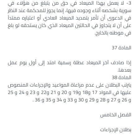
3- لا يعمل بهذا الميعاد في حق من يتبلغ من هؤلاء في
سورية بشخصه أثناء وجوده فيها، إنما يجوز للمحكمة عند النظر
في الدعوى أن تأمر بتمديد الميعاد العادي أو اعتباره ممتداً
على أن لا يتجاوز في الحالتين الميعاد الذي كان يستحقه لو بلغ
في موطنه بالخارج.
المادة 37
إذا صادف آخر الميعاد عطلة رسمية امتد إلى أول يوم عمل
بعدها.
المادة 38
يترتب البطلان على عدم مراعاة المواعيد والإجراءات المنصوص
عليها في المواد 17 و18 و19 و 20 و 21 و22 و 23 و 24 و 25
و 26 و 27 و 28 و 29 و 30 و 33 و 34 و 35 و 36 .
الفصل الخامس
بطلان الإجراءات