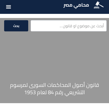
محامي مصر
أسئلة شائع
الخدمات الق
المكتبة الق
بحث
قانون أصول المحاكمات السورى لمرسوم
التشريعي رقم 84 لعام 1953