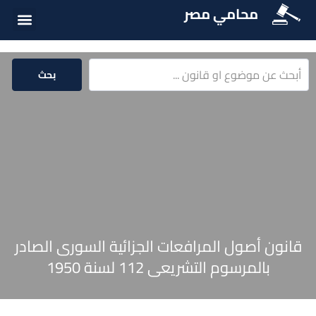
محامي مصر
أسئلة شائع
الخدمات الق
المكتبة الق
بحث
قانون أصول المرافعات الجزائية السورى الصادر
بالمرسوم التشريعى 112 لسنة 1950