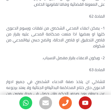
على المعونة القضائية وفاقا لقانونها الخاص.
المادة 62
1- يمكن اعفاء المدعي الشخصي من نفقات ورسوم الدعوى
كلها او بعضها اذا منعت محكامة المدعى عليه بقرار من
قاضي التحقيق او قاضي الاحالة، واتضح حسن نيةالمدعي من
شكواه.
2- ويكون الاعفاء بقرار مفصل الاسباب.
المادة 63
للشاكي ان يتخذ صفة الادعاء الشخصي في جميع ادوار
الدعوى حتى ختام المحاكمة البدائيةاو الجنائية ولا يعتد برجوعه
عن دعواه بعد صدور الحكم وان حصل في مدة يومين من
اتخاذه صفة المدعي الشخصي.