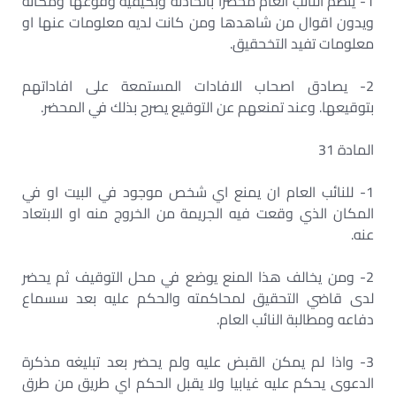
1- ينظم النائب العام محضرا بالحادثة وبكيفية وقوعها ومكانه
ويدون اقوال من شاهدها ومن كانت لديه معلومات عنها او
معلومات تفيد التخحقيق.
2- يصادق اصحاب الافادات المستمعة على افاداتهم
بتوقيعها. وعند تمنعهم عن التوقيع يصرح بذلك في المحضر.
المادة 31
1- للنائب العام ان يمنع اي شخص موجود في البيت او في
المكان الذي وقعت فيه الجريمة من الخروج منه او الابتعاد
عنه.
2- ومن يخالف هذا المنع يوضع في محل التوقيف ثم يحضر
لدى قاضي التحقيق لمحاكمته والحكم عليه بعد سسماع
دفاعه ومطالبة النائب العام.
3- واذا لم يمكن القبض عليه ولم يحضر بعد تبليغه مذكرة
الدعوى يحكم عليه غيابيا ولا يقبل الحكم اي طريق من طرق