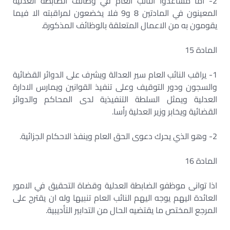
2- اما مساعدوا النائب العام في وظائف الضابطة العدلية
المعينون في المادتين 8 و9 فلا يخضعون لمراقبته الا فيما
يقومون به من الاعمال المتعلقة بالوظائف المذكورة.
المادة 15
1- يراقب النائب العام سير العدالة ويشرف على الدوائر القضائية
والسجون ودور التوقيف وعلى تنفيذ القوانين ويمارس الادارة
العدلية ويمثل السلطة التنفيذية لدى المحاكم والدوائر
القضائية ويخابر وزير العدلية رأسا.
2- وهو الذي يحرك دعوى الحق العام وينفذ الاحكام الجزائية.
المادة 16
اذا توانى موظفو الضابطة العدلية وقضاة التحقيق في الامور
العائدة اليهم يوجه اليهم النائب العام تنبيها وله ان يقترح على
المرجع المختص ما يقتضيه الحال من التدابير التأديبية.