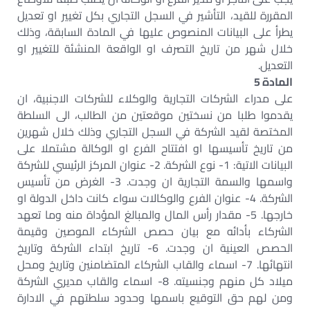
المقررة للقيد، التأشير في السجل التجاري بكل تغيير او تعديل
يطرأ على البيانات المنصوص عليها في المادة السابقة، وذلك
خلال شهر من تاريخ التصرف او الواقعة المنشئة للتغيير او
التعديل.
المادة 5
على مدراء الشركات التجارية والوكلاء للشركات الاجنبية، ان
يقدموا طلبا من نسختين موقعتين من الطالب، الى السلطة
المختصة لقيد الشركة في السجل التجاري وذلك خلال شهرين
من تاريخ تأسيسها او افتتاح الفرع او الوكالة مشتملا على
البيانات الاتية: 1- نوع الشركة. 2- عنوان المركز الرئيسي للشركة
واسمها والسمة التجارية ان وجدت. 3- الغرض من تأسيس
الشركة. 4- عنوان الفرع والوكالات سواء كانت داخل الدولة او
خارجها. 5- مقدار رأس المال والمبالغ المؤداة منه وما تعهد
الشركاء بأدائه مع بيان حصص الشركاء الموصين وقيمة
الحصص العينية ان وجدت. 6- تاريخ ابتداء الشركة وتاريخ
انتهائها. 7- اسماء والقاب الشركاء المتضامنين وتاريخ ومحل
ميلاد كل منهم وجنسيته. 8- اسماء والقاب مديري الشركة
ومن لهم حق التوقيع باسمها وحدود سلطتهم في الادارة