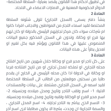
في تطبيق احكام هذا القانون يقصد بعبارة -السلطة المختصة-
الدوائر الحكومية المعنية في الامارات الاعضاء في الاتحاد.
المادة 2
ينشأ دفتر يسمى (السجل التجاري) تتولى شئونه السلطة
المختصة لقيد اسماء التجار من المواطنين والاجانب افرادا كانوا
ام شركات سواء كان مركز تجارتهم الرئيسي بالدولة او كان لهم
بها فرع او وكالة. وتدون في السجل المذكور جميع البيانات
المنصوص عليها في هذا القانون ويؤشر فيه بكل تغيير او
تعديل يطرأ على هذه البيانات.
المادة 3
على كل تاجر او مدير فرع او وكالة خلال شهرين من تاريخ افتتاح
محله التجاري او تملكه لمحل تجاري او من تاريخ افتتاحه فرعا
او وكالة في الدولة اذا كان محله الرئيسي في الخارج ان يقدم
طلبا من نسختين موقعتين من الطالب الى السلطة المختصة
لقيد اسمه في السجل التجاري مشتملا على بيانات والمستندات
الاتية: 1- اسم ولقب التاجر وتاريخ ومحل ميلاده وجنسيته. 2-
اسم مدير الفرع او الوكالة ولقبه وتاريخ ومحل ميلاده وجنسيته.
3- الاسم الذي يباشر به التاجر تجارته. 4- اسم المحل التجاري ،
والسمة التجارية ان وجدت، بشرط الا يكون مطابقا لاي اسم آخر