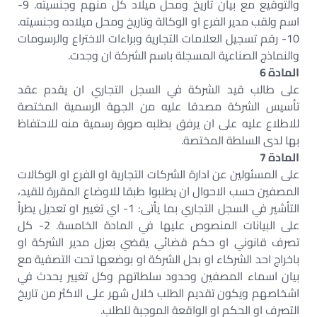
والتوقيع مع بيان تاريخ ومحل ميلاد كل منهم وجنسيته. 9-
اسم ولقب مدير الفرع او الوكالة وتاريخ ومحل ميلاده وجنسيته.
10- رقم تسجيل العلامات التجارية وبراءات الاختراع والرسومات
والنماذج الصناعية المسجلة باسم الشركة ان وجدت.
المادة 6
على طالب قيد الشركة في السجل التجاري ان يقدم عقد
تأسيس الشركة مصدقا عليه من الجهة الرسمية المختصة
للاطلاع عليه على ان يرفق بطلبه صورة رسمية منه للاحتفاظ
بها لدى السلطة المختصة.
المادة 7
على المسئولين عن ادارة الشركات التجارية او الفرع او الوكالات
المصفين حسب الاحوال ان يطلبوا طبقا للاوضاع المقررة للقيد،
التأشير في السجل التجاري بما يأتى: 1- اي تغيير او تعديل يطرأ
على البيانات المنصوص عليها في المادة الخامسة. 2- كل
تصرف قانوني او حكم قضائي يقضي بعزل مدير الشركة او
باخراج احد الشركاء او بحل الشركة او بوضعها تحت التصفية مع
بيان اسماء المصفين وحدود سلطاتهم وكل تغيير يحدث في
اشخاصهم ويكون تقديم الطلب خلال شهر على الاكثر من تاريخ
التصرف او الحكم او الواقعة الموجبة للطلب.