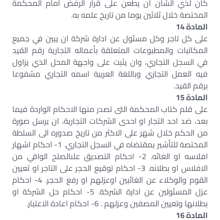
كان لذي الشأن ان يطعن على قرار الرفض امام المحكمة
المختصة خلال ثلاثين يوما من تاريخ علمه به.
المادة 14
على كل تاجر وكل مسئول عن ادارة شركة ان يبين في جميع
المكاتبات والمطبوعات المتعلقة بأعماله التجارية رقم القيد
في السجل التجاري، وان يثبت على واجهة المحل الذي يزاول
فيه العمل التجاري وباللغة العربية اسمه التجاري مشفوعا
برقم القيد.
المادة 15
على قلم كتاب المحكمة التى تصدر منها الاحكام الواردة فيما
بعد، ضد احد التجار او احدى الشركات التجارية، ان يرسل صورة
من الحكم خلال شهر على الاكثر من تاريخ صدوره الى السلطة
المختصة للتأشير بمقتضاه في السجل التجاري. 1- احكام اشهار
افلاسه او الغائه. 2- احكام التصديق علىالصلح الواقي من
الافلاس او بطلانه. 3- احكام توقيع الحجر على التاجر او تعيين
القوم والوكلاء عن الغائبين اوعزلهم او رفع الحجر. 4- احكام
عزل المسئولين عن ادارة الشركة. 5- احكام حل الشركة او
بطلانها وتعيين المصفين وعزلهم . 6- احكام اعادة الاعتبار.
المادة 16