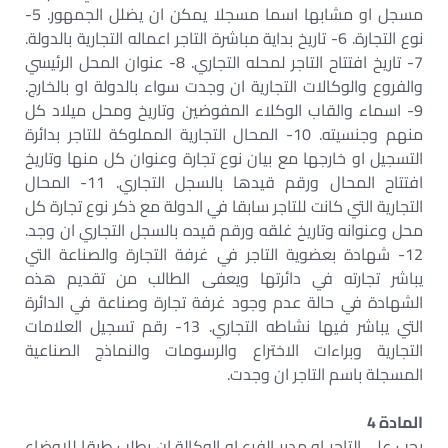
مسجل او مشابها اسما مسجلا يمكن ان يضلل الجمهور. 5-
نوع التجارة. 6- تاريخ بداية مباشرة التاجر اعماله التجارية بالدولة.
7- تاريخ افتتاح التاجر لمحله التجاري. 8- عنوان المحل الرئيسي
والفروع والوكالات التجارية ان وجدت سواء بالدولة او بالخارج.
9- اسماء والقاب الوكلاء المفوضين وتاريخ ومحل ميلاد كل
منهم وجنسيته. 10- المحال التجارية المملوكة للتاجر بدائرة
التسجيل او خارجها مع بيان نوع تجارة وعنوان كل منها وتاريخ
افتتاح المحال ورقم قيدها بالسجل التجاري. 11- المحال
التجارية التي كانت للتاجر سابقا في الدولة مع ذكر نوع تجارة كل
محل وعنوانه وتاريخ غلقه ورقم قيده بالسجل التجاري ان وجد.
12- شهادة بعضوية التاجر في غرفة التجارة والصناعة التي
يباشر تجارته في دائرتها ويعفى الطالب من تقديم هذه
الشهادة في حالة عدم وجود غرفة تجارة وصناعة في الدائرة
التي يباشر فيها نشاطه التجاري. 13- رقم تسجيل العلامات
التجارية وبراءات الاختراع والرسومات والنماذج الصناعية
المسجلة باسم التاجر ان وجدت.
المادة 4
يجب على التاجر او مدير الفرع او الوكالة ان يطلب طبقا للاوضاع