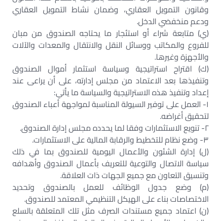
وقانون التمويل العقاري، وضمان نشاط التمويل العقاري
ودعم منخفضي الدخل.
(ي) متابعة شراء أو استئجار ما يحتاجه الصندوق من مبان
للفروع والمكاتب ووسائل النقل والانتقال والمعدات والآلات
والأجهزة وغيرها.
(ك) اقتراح استراتيجية وسياسة استثمار أموال الصندوق
وتنفيذها بعد الاعتماد من مجلس إدارته، على أن يراعى عند
إعداد وتنفيذ هذه الاستراتيجية والسياسة ما يأتي:
١- العمل على توفير السيولة المناسبة لمواجهة أعباء الصندوق
لتحقيق أغراضه.
٢- تنويع الاستثمارات وفقا لما يحدده مجلس إدارة الصندوق.
٣- وضع نظام للتخطيط والرقابة المالية على الاستثمارات.
(ل) إدارة الشئون والأعمال اليومية للصندوق بما في ذلك
سياسة الاتصال والتوعية للتعريف بأعمال الصندوق وأهدافه
وتنسيق التعاون مع جميع الجهات ذات العلاقة.
(م) وضع جدول الوظائف للعمل بالصندوق وتحديد
الاختصاصات بناء على الهيكل التنظيمي المعتمد للصندوق.
(ن) اعتماد جميع مستندات الصرف مثل تلك المتعلقة بالسلع