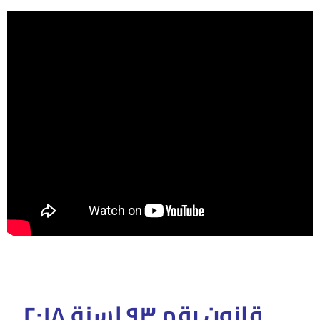
قانون رقم ٩٣ لسنة ٢٠١٨