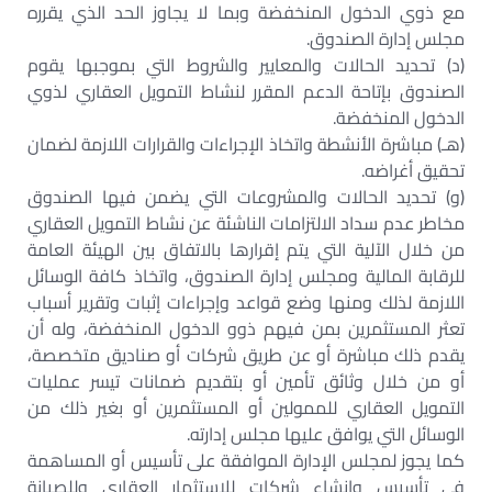
مع ذوي الدخول المنخفضة وبما لا يجاوز الحد الذي يقرره
مجلس إدارة الصندوق.
(د) تحديد الحالات والمعايير والشروط التي بموجبها يقوم
الصندوق بإتاحة الدعم المقرر لنشاط التمويل العقاري لذوي
الدخول المنخفضة.
(هـ) مباشرة الأنشطة واتخاذ الإجراءات والقرارات اللازمة لضمان
تحقيق أغراضه.
(و) تحديد الحالات والمشروعات التي يضمن فيها الصندوق
مخاطر عدم سداد الالتزامات الناشئة عن نشاط التمويل العقاري
من خلال الآلية التي يتم إقرارها بالاتفاق بين الهيئة العامة
للرقابة المالية ومجلس إدارة الصندوق، واتخاذ كافة الوسائل
اللازمة لذلك ومنها وضع قواعد وإجراءات إثبات وتقرير أسباب
تعثر المستثمرين بمن فيهم ذوو الدخول المنخفضة، وله أن
يقدم ذلك مباشرة أو عن طريق شركات أو صناديق متخصصة،
أو من خلال وثائق تأمين أو بتقديم ضمانات تيسر عمليات
التمويل العقاري للممولين أو المستثمرين أو بغير ذلك من
الوسائل التي يوافق عليها مجلس إدارته.
كما يجوز لمجلس الإدارة الموافقة على تأسيس أو المساهمة
في تأسيس وإنشاء شركات للاستثمار العقاري وللصيانة