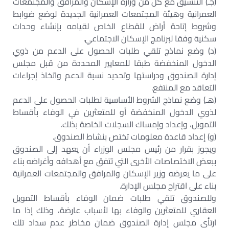
(جـ) التنسيق مع كل من وزارة الإسكان والمرافق والمجتمعات
العمرانية وهيئة المجتمعات العمرانية الجديدة لوضع ضوابط
وشروط إتاحة أراض للقطاع الخاص لقيامه بإنشاء وحدات
سكنية وفقا لبرنامج الإسكان الاجتماعي.
(د) وضع نماذج تلقي طلبات الحصول على الدعم من ذوي
الدخول المنخفضة طبقا للمعايير المحددة من قبل مجلس
إدارة الصندوق ودراستها وتحديد نسبة الدعم واتخاذ إجراءات
التعاقد مع المنتفع.
(هـ) وضع نماذج الشروط الأساسية لطلبات الحصول على الدعم
لذوي الدخول المنخفضة أو للمتعثرين في الوفاء بأقساط
التمويل، وإعداد وإمساك السجلات الخاصة بذلك.
(و) إعداد قاعدة معلومات تختص بنشاط الصندوق.
ويجوز بقرار من رئيس مجلس الوزراء أن يعهد إلى الصندوق
ببعض الاختصاصات الأخرى التي تتفق مع أهدافه وأغراضه بناء
على ما يعرضه وزير الإسكان والمرافق والمجتمعات العمرانية
بناء على اقتراح مجلس الإدارة.
وللصندوق تلقي طلبات ضمان الوفاء بأقساط التمويل
العقاري للمتعثرين والوفاء بها لأسباب عارضة، وذلك إذا ما
ارتأى مجلس إدارة الصندوق ضمان مخاطر عدم سداد تلك