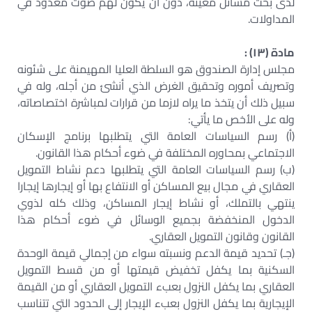
لدى بحث مسائل معينة، دون أن يكون لهم صوت معدود في
المداولات.
مادة (١٣) :
مجلس إدارة الصندوق هو السلطة العليا المهيمنة على شئونه
وتصريف أموره وتحقيق الغرض الذي أنشئ من أجله، وله في
سبيل ذلك أن يتخذ ما يراه لازما من قرارات لمباشرة اختصاصاته،
وله على الأخص ما يأتي:
(أ) رسم السياسات العامة التي يتطلبها برنامج الإسكان
الاجتماعي بمحاوره المختلفة في ضوء أحكام هذا القانون.
(ب) رسم السياسات العامة التي يتطلبها دعم نشاط التمويل
العقاري في مجال بيع المساكن أو الانتفاع بها أو إيجارها إيجارا
ينتهي بالتملك، أو نشاط إيجار المساكن، وذلك كله لذوي
الدخول المنخفضة بجميع الوسائل في ضوء أحكام هذا
القانون وقانون التمويل العقاري.
(جـ) تحديد قيمة الدعم ونسبته سواء من إجمالي قيمة الوحدة
السكنية بما يكفل تخفيض قيمتها أو من قسط التمويل
العقاري بما يكفل النزول بعبء التمويل العقاري أو من القيمة
الإيجارية بما يكفل النزول بعبء الإيجار إلى الحدود التي تتناسب