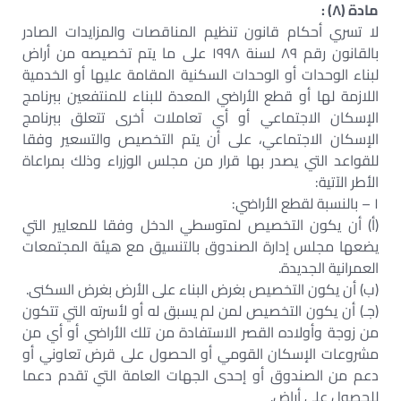
مادة (٨) :
لا تسري أحكام قانون تنظيم المناقصات والمزايدات الصادر
بالقانون رقم ٨٩ لسنة ١٩٩٨ على ما يتم تخصيصه من أراض
لبناء الوحدات أو الوحدات السكنية المقامة عليها أو الخدمية
اللازمة لها أو قطع الأراضي المعدة للبناء للمنتفعين ببرنامج
الإسكان الاجتماعي أو أي تعاملات أخرى تتعلق ببرنامج
الإسكان الاجتماعي، على أن يتم التخصيص والتسعير وفقا
للقواعد التي يصدر بها قرار من مجلس الوزراء وذلك بمراعاة
الأطر الآتية:
١ – بالنسبة لقطع الأراضي:
(أ) أن يكون التخصيص لمتوسطي الدخل وفقا للمعايير التي
يضعها مجلس إدارة الصندوق بالتنسيق مع هيئة المجتمعات
العمرانية الجديدة.
(ب) أن يكون التخصيص بغرض البناء على الأرض بغرض السكنى.
(جـ) أن يكون التخصيص لمن لم يسبق له أو لأسرته التي تتكون
من زوجة وأولاده القصر الاستفادة من تلك الأراضي أو أي من
مشروعات الإسكان القومي أو الحصول على قرض تعاوني أو
دعم من الصندوق أو إحدى الجهات العامة التي تقدم دعما
للحصول على أراض.