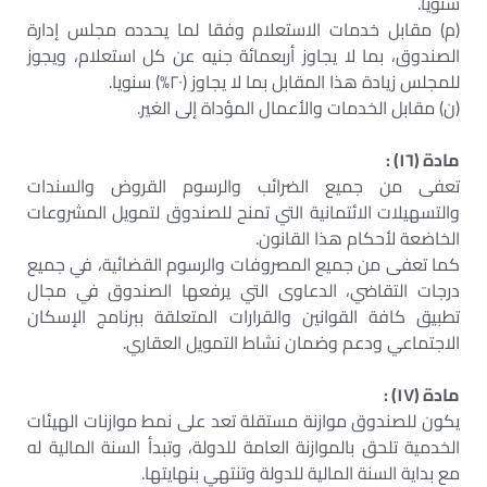
سنويا.
(م) مقابل خدمات الاستعلام وفقا لما يحدده مجلس إدارة
الصندوق، بما لا يجاوز أربعمائة جنيه عن كل استعلام، ويجوز
للمجلس زيادة هذا المقابل بما لا يجاوز (٢٠%) سنويا.
(ن) مقابل الخدمات والأعمال المؤداة إلى الغير.
مادة (١٦) :
تعفى من جميع الضرائب والرسوم القروض والسندات
والتسهيلات الائتمانية التي تمنح للصندوق لتمويل المشروعات
الخاضعة لأحكام هذا القانون.
كما تعفى من جميع المصروفات والرسوم القضائية، في جميع
درجات التقاضي، الدعاوى التي يرفعها الصندوق في مجال
تطبيق كافة القوانين والقرارات المتعلقة ببرنامج الإسكان
الاجتماعي ودعم وضمان نشاط التمويل العقاري.
مادة (١٧) :
يكون للصندوق موازنة مستقلة تعد على نمط موازنات الهيئات
الخدمية تلحق بالموازنة العامة للدولة، وتبدأ السنة المالية له
مع بداية السنة المالية للدولة وتنتهي بنهايتها.