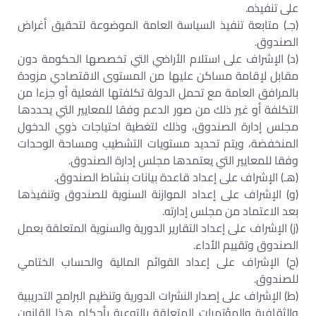
على تنفيذه.
(جـ) متابعة تنفيذ السياسة العامة الموضوعة لتحقيق أغراض
الصندوق.
(د) الإشراف على استلام الأراضي التي تخصصها الحكومة دون
مقابل لإقامة مساكن عليها من المستوى الاقتصادي مزودة
بالمرافق العامة مع تحمل الدولة تكلفتها الفعلية أو جزءا من
التكلفة أو غير ذلك من صور الدعم وفقا للمعايير التي يحددها
مجلس إدارة الصندوق، وذلك لتغطية احتياجات ذوي الدخول
المنخفضة، ويتم تحديد مستويات التشطيب ومساحة الوحدات
وفقا للمعايير التي يعتمدها مجلس إدارة الصندوق.
(هـ) الإشراف على إعداد قاعدة بيانات بنشاط الصندوق.
(و) الإشراف على إعداد الموازنة السنوية للصندوق وتنفيذها
بعد الاعتماد من مجلس إدارته.
(ز) الإشراف على إعداد التقارير الدورية والسنوية المتعلقة بعمل
الصندوق وتقييم الأداء.
(ح) الإشراف على إعداد القوائم المالية والحساب الختامي
للصندوق.
(ط) الإشراف على إصدار النشرات الدورية وتنظيم البرامج التدريبية
والثقافية والمؤتمرات المتعلقة بالتوعية بأحكام هذا القانون