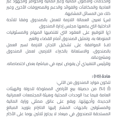
والخدمات والأصول المالية وغير المالية والحوافز والجهود غير
العادية والمكافآت والفوائد والدعم والمصروفات الأخرى وغير
ذلك من المسائل المشابهة.
(س) تعيين العمالة اللازمة للعمل بالصندوق وفقا للائحة
الداخلية التي يضعها مجلس إدارة الصندوق.
(ع) التوقيع على العقود التي تقتضيها المهام والمسئوليات
المنوطة به، وتمثيل الصندوق أمام القضاء والغير.
(ف) الموافقة على تشكيل اللجان اللازمة لسير العمل
بالصندوق، والاستعانة بالخبراء اللازمين لعمل الصندوق
ومشروعاته.
وللرئيس التنفيذي أن يفوض غيره في مباشرة بعض اختصاصاته.
مادة (١٥) :
تتكون موارد الصندوق من الآتي:
(أ) (١%) من حصيلة بيع الأراضي المملوكة للدولة والهيئات
العامة فيما عدا الوحدات المحلية وهيئة المجتمعات العمرانية
الجديدة وأجهزتها، ويقع على عاتق ممثلي وزارة المالية
والمسئولين بالجهات المشار إليها الالتزام بتوريد المبالغ
المستحقة للصندوق في ميعاد لا يجاوز ثلاثين يوما على الأكثر