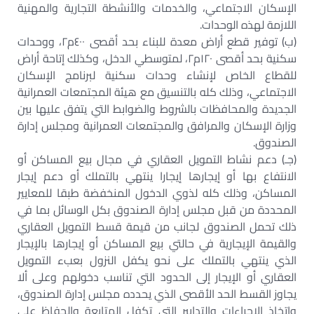
الإسكان الاجتماعي، والخدمات والأنشطة التجارية والمهنية
اللازمة لهذه الوحدات.
(ب) توفير قطع أراض معدة للبناء بحد أقصى ٤٠٠م٢، ووحدات
سكنية بحد أقصى ١٢٠م٢، لمتوسطي الدخل، وكذلك إتاحة أراض
للقطاع الخاص لإنشاء وحدات سكنية لبرنامج الإسكان
الاجتماعي، وذلك كله بالتنسيق مع هيئة المجتمعات العمرانية
الجديدة والمحافظات بالشروط والضوابط التي يتفق عليها بين
وزارة الإسكان والمرافق والمجتمعات العمرانية ومجلس إدارة
الصندوق.
(جـ) دعم نشاط التمويل العقاري في مجال بيع المساكن أو
الانتفاع بها أو إيجارها إيجارا ينتهي بالتملك أو دعم إيجار
المساكن، وذلك كله لذوي الدخول المنخفضة طبقا للمعايير
المحددة من قبل مجلس إدارة الصندوق بكل الوسائل بما في
ذلك تحمل الصندوق لجانب من قيمة قسط التمويل العقاري
والقيمة الإيجارية في حالتي بيع المساكن أو إيجارها بالإيجار
الذي ينتهي بالتملك على نحو يكفل النزول بعبء التمويل
العقاري أو الإيجار إلى الحدود التي تناسب دخولهم وعلى ألا
يجاوز القسط الحد الأقصى الذي يحدده مجلس إدارة الصندوق،
واتخاذ الإجراءات والتدابير التي تكفل المتابعة والحفاظ على