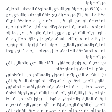
من تحصيلها.
(ب) (٢٥%) من حصيلة بيع الأراضي المملوكة للوحدات المحلية،
وكذلك نسبة (١٠%) من حصيلة بيع كافة الوحدات والأراضي غير
المخصصة لبرنامج الإسكان الاجتماعي والمملوكة لهيئة
المجتمعات العمرانية الجديدة وذلك بحد أدنى ٣.٦٧ مليار جنيه
سنويا، ويتم الاتفاق بين وزيري المالية والإسكان على ما زاد
على ذلك المبلغ أو تلك النسبة، ويقع على عاتق ممثلي وزارة
المالية والمسئولين الماليين بالجهات المشار إليها الالتزام بتوريد
المبالغ المستحقة للصندوق خلال ميعاد لا يجاوز ثلاثين يوما
من تحصيلها.
(ج) حصيلة بيع وإيجار ومقابل الانتفاع بالأراضي والمباني التي
ينشئها الصندوق والمملوكة له.
(د) الاشتراك الذي يلتزم الممول والمستثمر من المتعاملين
بقانون التمويل العقاري بأدائه، وذلك للمشروعات السكنية التي
يحددها مجلس إدارة الصندوق ويقرر ضمان أقساط المتعثرين
عنها من خلال الآلية التي يتم إقرارها بالاتفاق بين الهيئة العامة
للرقابة المالية والصندوق وبشرط ألا يجاوز (٢%) من قسط
التمويل أو القيمة الإيجارية، إذا ما ارتأى مجلس الإدارة تحصيله
منهما أو إعفاءهما أو إعفاء أحدهما منه، طبقا للقواعد التي