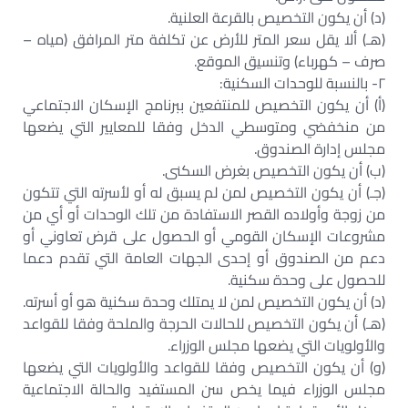
(د) أن يكون التخصيص بالقرعة العلنية.
(هـ) ألا يقل سعر المتر للأرض عن تكلفة متر المرافق (مياه –
صرف – كهرباء) وتنسيق الموقع.
٢- بالنسبة للوحدات السكنية:
(أ) أن يكون التخصيص للمنتفعين ببرنامج الإسكان الاجتماعي
من منخفضي ومتوسطي الدخل وفقا للمعايير التي يضعها
مجلس إدارة الصندوق.
(ب) أن يكون التخصيص بغرض السكنى.
(جـ) أن يكون التخصيص لمن لم يسبق له أو لأسرته التي تتكون
من زوجة وأولاده القصر الاستفادة من تلك الوحدات أو أي من
مشروعات الإسكان القومي أو الحصول على قرض تعاوني أو
دعم من الصندوق أو إحدى الجهات العامة التي تقدم دعما
للحصول على وحدة سكنية.
(د) أن يكون التخصيص لمن لا يمتلك وحدة سكنية هو أو أسرته.
(هـ) أن يكون التخصيص للحالات الحرجة والملحة وفقا للقواعد
والأولويات التي يضعها مجلس الوزراء.
(و) أن يكون التخصيص وفقا للقواعد والأولويات التي يضعها
مجلس الوزراء فيما يخص سن المستفيد والحالة الاجتماعية