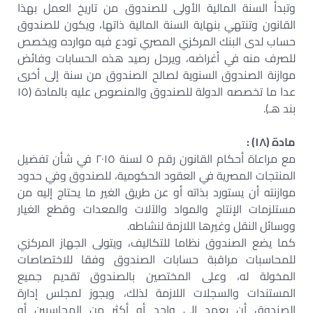
وتبدأ السنة المالية الأولى للصندوق من تاريخ العمل بهذا
القانون وتنتهي بنهاية السنة المالية ذاتها، ويكون للصندوق
حساب لدى البنك المركزي المصري تودع فيه موارده ويخصص
للصرف منه في أغراضه، ويرحل رصيد هذه الحسابات وفائض
موازنة الصندوق السنوية لصالح الصندوق من سنة إلى أخرى
عدا ما تخصصه الدولة للصندوق والمنصوص عليه بالمادة (١٥
بند هـ).
مادة (١٨) :
مع مراعاة أحكام القانون رقم ٥ لسنة ٢٠١٥ في شأن تفضيل
المنتجات المصرية في العقود الحكومية، للصندوق وفي حدود
موازنته أن يستورد بذاته أو عن طريق الغير ما يحتاج إليه من
مستلزمات الإنتاج والمواد والآلات والمعدات وقطع الغيار
ووسائل النقل وغيرها اللازمة لنشاطه.
كما يضع الصندوق نظاما للتكاليف، ويتولى الجهاز المركزي
للمحاسبات مراقبة حسابات الصندوق وفقا للاختصاصات
المخولة له، وعلى المختصين بالصندوق تقديم جميع
المستندات والسجلات اللازمة لذلك، ويجوز لمجلس إدارة
الصندوق أن يعهد إلى واحد أو أكثر من المحاسبين أو