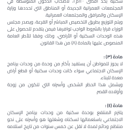
سكنية بحد أقصى ١٢٠م٢، لأصحاب الدخول المتوسطة في
المجتمعات العمرانية الجديدة أو المناطق التي تحددها وزارة
الإسكان والمرافق والمجتمعات العمرانية.
ويتم التوزيع بطريق التخصيص المباشر أو القرعة، ويصدر مجلس
الوزراء قرارا بالشروط الواجب توافرها فيمن يتقدم للحصول على
هذه الوحدات السكنية أو الأراضي، وذلك وفقا للأطر العامة
المنصوص عليها بالمادة (٨) من هذا القانون.
مادة (٣) :
لا يجوز للمواطن أن يستفيد بأكثر من وحدة من وحدات برنامج
الإسكان الاجتماعي سواء كانت وحدات سكنية أو قطع أراض
معدة للبناء.
ويشمل هذا الحظر الشخص وأسرته التي تتكون من زوجة
وأولاده القصر.
مادة (٤) :
يلتزم المنتفع بوحدة سكنية من وحدات برنامج الإسكان
الاجتماعي باستعمالها لسكناه وشغلها هو وأسرته على نحو
منتظم ودائم لمدة لا تقل عن خمس سنوات من تاريخ استلامه