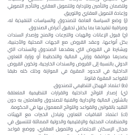
وللضمان والتأمين وللإدارة وللتمويل العقاري والتأجير التمويلي
وإعادة التمويل العقاري والتوريق.
(ز) وضع السياسة العامة للصندوق والسياسات التنفيذية له،
ومراقبة تنفيذها بما يكفل تحقيق أغراض الصندوق.
(ح) قبول الإعانات والهبات والتبرعات والمنح وإصدار السندات
بكل أنواعها، وعقد القروض مع الجهات المحلية والأجنبية،
ويشترط في القروض التي يعقدها الصندوق والسندات التي
يصدرها موافقة وزارتي المالية والتخطيط أو وزارة التعاون
الدولي بالنسبة إلى القروض والسندات الخارجية، وتكون القروض
الداخلية في الحدود المقررة في الموازنة وذلك كله طبقا
للقواعد المقررة قانونا.
(ط) اعتماد الهيكل التنظيمي للصندوق.
(ي) إصدار اللوائح الداخلية والقرارات التنظيمية المتعلقة
بالشئون المالية والإدارية والفنية للصندوق والعاملين به دون
التقيد بالقوانين والقواعد واللوائح المعمول بها في الحكومة.
(ك) اعتماد اتفاقيات التعاون وتبادل الخبرات مع الهيئات
والمنظمات المحلية والإقليمية والدولية المماثلة للتنسيق في
مجال الإسكان الاجتماعي والتمويل العقاري، ووضع قواعد