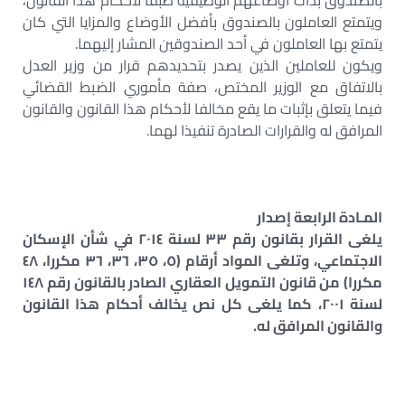
بالصندوق بذات أوضاعهم الوظيفية طبقا لأحكام هذا القانون،
ويتمتع العاملون بالصندوق بأفضل الأوضاع والمزايا التي كان
يتمتع بها العاملون في أحد الصندوقين المشار إليهما.
ويكون للعاملين الذين يصدر بتحديدهم قرار من وزير العدل
بالاتفاق مع الوزير المختص، صفة مأموري الضبط القضائي
فيما يتعلق بإثبات ما يقع مخالفا لأحكام هذا القانون والقانون
المرافق له والقرارات الصادرة تنفيذا لهما.
المـادة الرابعة إصدار
يلغى القرار بقانون رقم ٣٣ لسنة ٢٠١٤ في شأن الإسكان
الاجتماعي، وتلغى المواد أرقام (٥، ٣٥، ٣٦، ٣٦ مكررا، ٤٨
مكررا) من قانون التمويل العقاري الصادر بالقانون رقم ١٤٨
لسنة ٢٠٠١، كما يلغى كل نص يخالف أحكام هذا القانون
والقانون المرافق له.