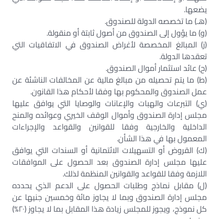
يضعها.
(هـ) ما تخصصه الدولة للصندوق.
(و) ما يؤول إلى الصندوق من أصول ثابتة أو منقولة.
(ز) المبالغ المخصصة لأغراض الصندوق في الاتفاقيات التي
تعقدها الدولة.
(ح) عائد استثمار أموال الصندوق.
(ط) ما يتم تحصيله من مبالغ مالية عن المخالفات الناشئة عن
عمل الصندوق والمحكوم بها وفقا لأحكام هذا القانون.
(ي) التبرعات والهبات والإعانات والوصايا التي يوافق عليها
مجلس إدارة الصندوق وأموال الوقف الخيري وعوائده والمنح
الداخلية والخارجية وفقا للقوانين والقواعد والإجراءات
المعمول بها في هذا الشأن.
(ك) القروض أو التسهيلات الائتمانية أو السندات التي يوافق
عليها مجلس إدارة الصندوق بعد الحصول على الموافقات
اللازمة وفقا للقواعد والقوانين المنظمة لذلك.
(ل) مقابل نماذج وطلبات الحصول على الدعم الذي يحدده
مجلس إدارة الصندوق وبما لا يجاوز مائة وخمسين جنيها عن
كل نموذج، ويجوز للمجلس زيادة هذا المقابل بما لا يجاوز (٢٠%)