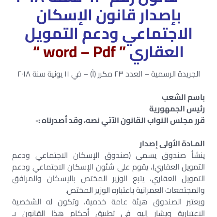
بإصدار قانون الإسكان
الاجتماعي ودعم التمويل
العقاري
” word – Pdf “
الجريدة الرسمية – العدد ٢٣ مكرر (أ) – في ١١ يونية سنة ٢٠١٨
باسم الشعب
رئيس الجمهورية
قرر مجلس النواب القانون الآتي نصه، وقد أصدرناه :-
المـادة الأولى إصدار
ينشأ صندوق يسمى (صندوق الإسكان الاجتماعي ودعم
التمويل العقاري)، يقوم على شئون الإسكان الاجتماعي ودعم
التمويل العقاري، يتبع الوزير المختص بالإسكان والمرافق
والمجتمعات العمرانية باعتباره الوزير المختص.
ويعتبر الصندوق هيئة عامة خدمية، وتكون له الشخصية
الاعتبارية ويشار إليه في تطبيق أحكام هذا القانون بـ