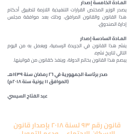
المـادة الخامسة إصدار
يصدر الوزير المختص القرارات التنفيذية اللازمة لتطبيق أحكام
هذا القانون والقانون المرافق، وذلك بعد موافقة مجلس
إدارة الصندوق.
المـادة السادسة إصدار
ينشر هذا القانون في الجريدة الرسمية، ويعمل به من اليوم
التالي لتاريخ نشره.
يبصم هذا القانون بخاتم الدولة، وينفذ كقانون من قوانينها.
صدر برئاسة الجمهورية في ٢٦ رمضان سنة ١٤٣٩هـ
(الموافق ١١ يونية سنة ٢٠١٨م)
عبد الفتاح السيسي
قانون رقم ٩٣ لسنة ٢٠١٨ بإصدار قانون
الإسكان الاجتماعي ودعم التمويل