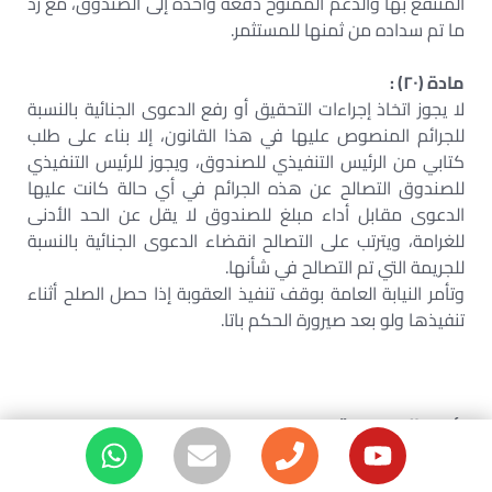
المنتفع بها والدعم الممنوح دفعة واحدة إلى الصندوق، مع رد
ما تم سداده من ثمنها للمستثمر.
مادة (٢٠) :
لا يجوز اتخاذ إجراءات التحقيق أو رفع الدعوى الجنائية بالنسبة
للجرائم المنصوص عليها في هذا القانون، إلا بناء على طلب
كتابي من الرئيس التنفيذي للصندوق، ويجوز للرئيس التنفيذي
للصندوق التصالح عن هذه الجرائم في أي حالة كانت عليها
الدعوى مقابل أداء مبلغ للصندوق لا يقل عن الحد الأدنى
للغرامة، ويترتب على التصالح انقضاء الدعوى الجنائية بالنسبة
للجريمة التي تم التصالح في شأنها.
وتأمر النيابة العامة بوقف تنفيذ العقوبة إذا حصل الصلح أثناء
تنفيذها ولو بعد صيرورة الحكم باتا.
رئيس الجمهورية
عبدالفتاح السيسى