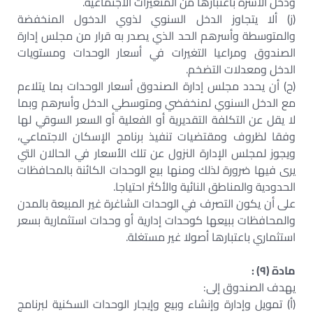
ودخل الأسرة باعتبارها من المتغيرات الاجتماعية.
(ز) ألا يتجاوز الدخل السنوي لذوي الدخول المنخفضة
والمتوسطة وأسرهم الحد الذي يصدر به قرار من مجلس إدارة
الصندوق ومراعيا التغيرات في أسعار الوحدات ومستويات
الدخل ومعدلات التضخم.
(ح) أن يحدد مجلس إدارة الصندوق أسعار الوحدات بما يتلاءم
مع الدخل السنوي لمنخفضي ومتوسطي الدخل وأسرهم وبما
لا يقل عن التكلفة التقديرية أو الفعلية أو السعر السوقي لها
وفقا لظروف ومقتضيات تنفيذ برنامج الإسكان الاجتماعي،
ويجوز لمجلس الإدارة النزول عن تلك الأسعار في الحالان التي
يرى فيها ضرورة لذلك ومنها بيع الوحدات الكائنة بالمحافظات
الحدودية والمناطق النائية والأكثر احتياجا.
على أن يكون التصرف في الوحدات الشاغرة غير المبيعة بالمدن
والمحافظات ببيعها كوحدات إدارية أو وحدات استثمارية بسعر
استثماري باعتبارها أصولا غير مستغلة.
مادة (٩) :
يهدف الصندوق إلى:
(أ) تمويل وإدارة وإنشاء وبيع وإيجار الوحدات السكنية لبرنامج