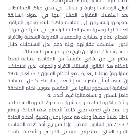
عدلت بموجب قانون رقم 26 لعام 2000
تتولى الوحدات الإدارية والبلديات في مدن مراكز المحافظات
بعد استملاك العقارات المشار إليها في المواد السابقة
تخطيطها وتقسيمها إلى مقاسم جاهزة للبناء وتأمين المرافق
العامة لها وبيعها بسعر الكلفة للراغبين في بنائها من جهات
القطاع العام والمشترك والجمعيات التعاونية السكنية والأفراد
الذين استملكت عقاراتهم ويتم دفع بدل الاستملاك خلال
خمس سنوات اعتباراً من تاريخ صدور مرسوم الاستملاك.
يمتنع على من يشتري مقسماً من المقاسم المباعة تنفيذاً
لأحكام هذا القانون (باستثناء الأفراد والجهات الذين استملكت
عقاراتهم) وبما لا يتعارض مع أحكام القانون / 3/ لعام 1976
إن يبيعه أو أن يتصرف به إلا بعد إنجاز بناء كامل المساحة
الطابقية المسموح ببنائها على المقسم بموجب نظام المنطقة
جاهز للسكن أو لاستعمالها فيما أعدت له.
وتثبت جاهزية البناء بموجب شهادة تصدرها الجهة المستملكة
ولا يعتد بأي تصرف يجري خلافاً لأحكام هذه المادة، ويعتبر
باطلاً بطلاناً مطلقاً وذلك مع عدم الإخلال بتطبيق أحكام المادة
/ 143/ من القانون المدني وإذا تقرر بيع أحد هذه المقاسم
بالمزاد العلني المنصوص عليه في القوانين والأنظمة النافذة