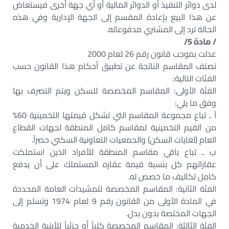
لدى دوائر التنفيذ أو الدوائر المالية أو أي جهة أخرى فيستعاض
عن هذا البيع بإعادة المقسم إلى الجهة الإدارية وفي هذه
الحالة ترد إلى المشتري مدفوعاته.
/ مادة 5/
عدلت بموجب قانون رقم 26 لعام 2000
تصنف المقاسم الناتجة عن تطبيق أحكام هذا القانون حسب
الفئات التالية:
الفئة الأولى: المقاسم المخصصة للسكن ويتم التصرف بها
وفق ما يلي:
آ ـ تباع مجموعة المقاسم التي تشكل قيمتها التخمينية 60%
من القيم التخمينية لمقاسم كامل المنطقة لجهات القطاع
العام (لغايات السكن) والجمعيات التعاونية السكني حصراً.
ب ـ تباع باقي مقاسم المنطقة للأفراد الذين استملكت
عقاراتهم كل بنسبة قيمة عقاره المستملك على أن يدفع
كامل تكاليف ما خصص له.
الفئة الثانية: المقاسم المخصصة للمشيدات العامة المحددة
في المادة الأولى من القانون رقم 9 لعام 1974 وتسلم إلى
الجهات المختصة بدون بدل.
الفئة الثالثة: المقاسم المخصصة كلياً أو جزئياً للأبنية الخدمية