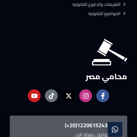
التعريفات والدفوع القانونية
المواضيع القانونية
محامي مصر
1220615243(20+)
تواصل معانا الان