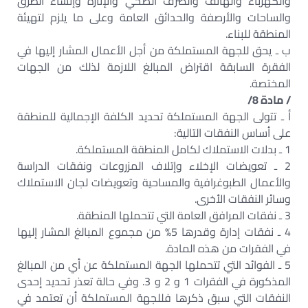
والكهرباء والهاتف والصرف الصحي والإنارة وإنشاء الطرق
والساحات والأرصفة والحدائق العامة وعلى ما يلزم لتهيئة
المنطقة للبناء.
ب ـ يحق للجهة المستملكة من أجل الأعمال المشار إليها في
الفقرة السابقة اقتراض المبالغ اللازمة لذلك من الجهات
المختصة.
/ مادة 8/
أ ـ تتولى الجهة المستملكة تحديد الكلفة الإجمالية للمنطقة
على أساس النفقات التالية:
1 ـ بدلات الاستملاك لكامل المنطقة المستملكة.
2 ـ تعويضات الإخلاء وإتلاف المزروعات ونفقات الدراسة
والأعمال الطبوغرافية والمساحية وتعويضات لجان الاستملاك
وسائر النفقات الأخرى.
3 ـ نفقات المرافق العامة التي تتحملها المنطقة.
4 ـ نفقات إدارة وقدرها 5% من مجموع المبالغ المشار إليها
في الفقرات من هذه المادة.
5 ـ الفوائد التي تتحملها الجهة المستملكة عن أي من المبالغ
المذكورة في الفقرات 1 و 2 و 3. وفي حالة تعذر تحديد إحدى
النفقات التي سبق ذكرها فللجهة المستملكة أن تعتمد في