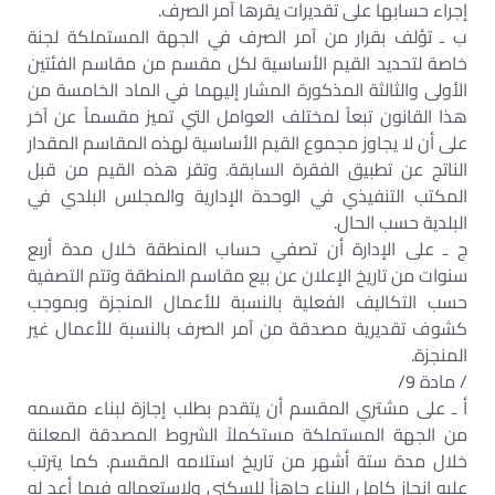
إجراء حسابها على تقديرات يقرها آمر الصرف.
ب ـ تؤلف بقرار من آمر الصرف في الجهة المستملكة لجنة
خاصة لتحديد القيم الأساسية لكل مقسم من مقاسم الفئتين
الأولى والثالثة المذكورة المشار إليهما في الماد الخامسة من
هذا القانون تبعاً لمختلف العوامل التي تميز مقسماً عن آخر
على أن لا يجاوز مجموع القيم الأساسية لهذه المقاسم المقدار
الناتج عن تطبيق الفقرة السابقة. وتقر هذه القيم من قبل
المكتب التنفيذي في الوحدة الإدارية والمجلس البلدي في
البلدية حسب الحال.
ج ـ على الإدارة أن تصفي حساب المنطقة خلال مدة أربع
سنوات من تاريخ الإعلان عن بيع مقاسم المنطقة وتتم التصفية
حسب التكاليف الفعلية بالنسبة للأعمال المنجزة وبموجب
كشوف تقديرية مصدقة من آمر الصرف بالنسبة للأعمال غير
المنجزة.
/ مادة 9/
أ ـ على مشتري المقسم أن يتقدم بطلب إجازة لبناء مقسمه
من الجهة المستملكة مستكملاً الشروط المصدقة المعلنة
خلال مدة ستة أشهر من تاريخ استلامه المقسم. كما يترتب
عليه إنجاز كامل البناء جاهزاً للسكنى ولاستعماله فيما أعد له