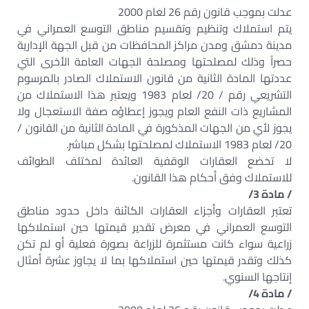
عدلت بموجب قانون رقم 26 لعام 2000
يتم استملاك وتنظيم وتقسيم مناطق التوسع العمراني في
مدينة دمشق ومدن مراكز المحافظات من قبل الجهة الإدارية
حصراً وذلك لمصلحتها ومصلحة الجهات العامة الأخرى التي
عددتها المادة الثانية من قانون الاستملاك الصادر بالمرسوم
التشريعي رقم / 20/ لعام 1983 ويعتبر هذا الاستملاك من
المشاريع ذات النفع العام ويجوز إعطاؤه صفة الاستعجال ولا
يجوز لأي من الجهات المذكورة في المادة الثانية من القانون /
20/ لعام 1983 الاستملاك لمصلحتها بشكل مباشر.
لا تخضع العقارات الوقفية العائدة لمختلف الطوائف
للاستملاك وفق أحكام هذا القانون.
/ مادة 3/
تعتبر العقارات وأجزاء العقارات الكائنة داخل حدود مناطق
التوسع العمراني في معرض تقدير قيمتها حين استملاكها
زراعية سواء كانت مستثمرة للزراعة بصورة فعلية أو لم تكن
كذلك وتقدر قيمتها حين استملاكها بما لا يجاوز عشرة أمثال
إنتاجها السنوي.
/ مادة 4/