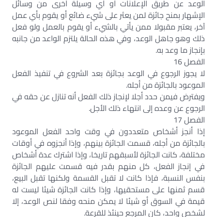
الوعد عن طريق الإعلانات أو أي وسيلة أخرى من وسائل
الإشهار بمنح جائزة لمن يعثر على شيء ضائع أو يقوم بأي عمل
آخر، يعتبر مقبولا ممن يأتي بالشيء أو يقوم بالعمل ولو فعل
ذلك وهو جاهل الوعد، وفي هذه الحالة يلتزم الواعد من جانبه
بإنجاز ما وعد به.
الفصل 16
لا يجوز الرجوع في الوعد بجائزة بعد الشروع في تنفيذ الفعل
الموعود بالجائزة من أجله.
ويفترض فيمن حدد أجلا لإنجاز ذلك الفعل أنه تنازل عن حقه في
الرجوع عن وعده إلى انتهاء ذلك الأجل.
الفصل 17
إذا أنجز أشخاص متعددون في وقت واحد الفعل الموعود
بالجائزة من أجله، قسمت الجائزة بينهم، وإذا أنجزوه في أوقات
مختلفة، كانت الجائزة لأسبقهم تاريخا، وإذا اشترك عدة أشخاص
في إنجاز الفعل، كل منهم بقدر فيه قسمت عليهم الجائزة
بنفس النسبة، فإذا كانت لا تقبل القسمة ولكنها تقبل البيع،
قسم ثمنها على مستحقيها، وإذا كانت الجائزة شيئا ليست له
قيمة في السوق أو شيئا لا يمكن منحه وفقا لنص الوعد، إلا
لشخص واحد، كان المرجع حينئذ للقرعة.