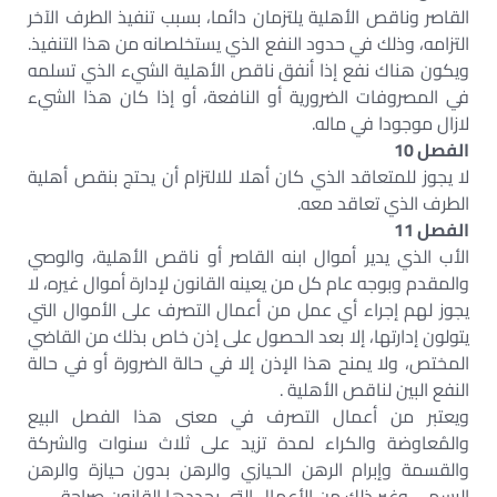
القاصر وناقص الأهلية يلتزمان دائما، بسبب تنفيذ الطرف الآخر
التزامه، وذلك في حدود النفع الذي يستخلصانه من هذا التنفيذ.
ويكون هناك نفع إذا أنفق ناقص الأهلية الشيء الذي تسلمه
في المصروفات الضرورية أو النافعة، أو إذا كان هذا الشيء
لازال موجودا في ماله.
الفصل 10
لا يجوز للمتعاقد الذي كان أهلا للالتزام أن يحتج بنقص أهلية
الطرف الذي تعاقد معه.
الفصل 11
الأب الذي يدير أموال ابنه القاصر أو ناقص الأهلية، والوصي
والمقدم وبوجه عام كل من يعينه القانون لإدارة أموال غيره، لا
يجوز لهم إجراء أي عمل من أعمال التصرف على الأموال التي
يتولون إدارتها، إلا بعد الحصول على إذن خاص بذلك من القاضي
المختص، ولا يمنح هذا الإذن إلا في حالة الضرورة أو في حالة
النفع البين لناقص الأهلية .
ويعتبر من أعمال التصرف في معنى هذا الفصل البيع
والمُعاوضة والكراء لمدة تزيد على ثلاث سنوات والشركة
والقسمة وإبرام الرهن الحيازي والرهن بدون حيازة والرهن
الرسمي وغير ذلك من الأعمال التي يحددها القانون صراحة .