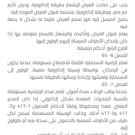
يجب على صاحب العرض الإشعار بطريقة إلكترونية، ودون تأخير
غير مبرر، وبطريقة إلكترونية، بتسلمه قبول العرض الموجه إليه.
يصبح المرسل إليه فور تسلم العرض ملزما به بشكل لا رجعة
فيه.
يعتبر قبول العرض وتأكيده والإشعار بالتسلم متوصلا بها إذا
كان بإمكان الأطراف المرسلة إليهم الولوج إليها.
الفرع الرابع: أحكام متفرقة
الفصل 6- 65
تعتبر إلزامية الاستمارة القابلة للاقتطاع مستوفاة عندما يكون
في الإمكان، بواسطة وسيلة إلكترونية معينة، الولوج إلى
الاستمارة وتعبئتها وإعادة إرسالها بالطريقة نفسها.
الفصل 7- 65
عندما يطلب الإدلاء بعدة أصول، تعتبر هذه الإلزامية مستوفاة
بالنسبة للمحررات المعدة بشكل إلكتروني إذا كان المحرر
المعني معدا ومحفوظا وفقا لأحكام الفصول 1-417 و2-
417 و3-417 أدناه، وكانت الوسيلة المستعملة تسمح لكل
طرف من الأطراف المعنية بالحصول على نسخة منه أو بالولوج
إليه.
الباب الثاني: الالتزامات الناشئة عن أشباه العقود