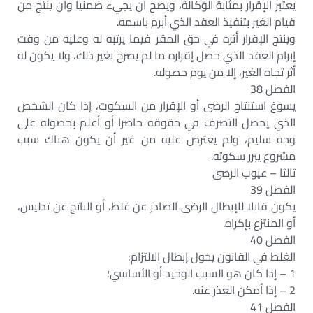
يعتبر الإقرار بمثابة الوَكالة، ويصح أن يجيء ضمنيا وأن ينتج من
قيام الغير بتنفيذ العقد الذي أبرم باسمه.
وينتج الإقرار أثره في حق المقر فيما يرتبه له وعليه من وقت
إبرام العقد الذي حصل إقراره ما لم يصرح بغير ذلك، ولا يكون له
أثر تجاه الغير، إلا من يوم حصوله.
الفصل 38
يسوغ استنتاج الرضى أو الإقرار من السكوت، إذا كان الشخص
الذي يحصل التصرف في حقوقه حاضرا أو أعلم بحصوله على
وجه سليم، ولم يعترض عليه من غير أن يكون هناك سبب
مشروع يبرر سكوته.
ثالثا – عيوب الرضى
الفصل 39
يكون قابلا للإبطال الرضى الصادر عن غلط، أو الناتج عن تدليس،
أو المنتزع بإكراه.
الفصل 40
الغلط في القانون يخول إبطال الالتزام:
1 – إذا كان هو السبب الوحيد أو الأساسي؛
2 – إذا أمكن العذر عنه.
الفصل 41