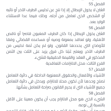
الفصل 55
الغَبْن لا يخول الإبطال إلا إذا نتج عن تدليس الطرف الآخر أو نائبه
أو الشخص الذي تعامل من أجله، وذلك فيما عدا الاستثناء
الوارد بعد.
الفصل 56
الغَبْن يخول الإبطال إذا كان الطرف المغبون قاصرا أو ناقص
الأهلية، ولو تعاقد بمعونة وصيه أو مساعده القضائي وفقا
للأوضاع التي يحددها القانون، ولو لم يكن ثمة تدليس من
الطرف الآخر. ويعتبر غَبْنا كل فرق يزيد على الثلث بين الثمن
المذكور في العقد والقيمة الحقيقية للشيء.
الفرع الثالث: محل الالتزامات التعاقدية
الفصل 57
الأشياء والأفعال والحقوق المعنوية الداخلة في دائرة التعامل
تصلح وحدها لأن تكون محلا للالتزام، ويدخل في دائرة التعامل
جميع الأشياء التي لا يحرم القانون صراحة التعامل بشأنها.
الفصل 58
الشيء الذي هو محل الالتزام يجب أن يكون معينا على الأقل
بالنسبة إلى نوعه.
ويسوغ أن يكون مقدار الشيء غير محدد إذا كان قابلا للتحديد