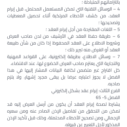
بالتزاماتهم المتبادلة ؛
4 – الوسائل التقنية التي تمكن المستعمل المحتمل، قبل إبرام
العقد، من كشف الأخطاء المرتكبة أثناء تحصيل المعطيات
وتصحيحها ؛
5 – اللغات المقترحة من أجل إبرام العقد ؛
6 – طريقة حفظ العقد في الأرشيف من لدن صاحب العرض
وشروط الاطلاع على العقد المحفوظ إذا كان من شأن طبيعة
العقد أو الغرض منه تبرير ذلك ؛
7 – وسائل الاطلاع، بطريقة إلكترونية، على القواعد المهنية
والتجارية التي يعتزم صاحب العرض الخضوع لها، عند الاقتضاء.
كل اقتراح غير متضمن لكافة البيانات المشار إليها في هذا
الفصل لا يجوز اعتباره عرضا بل يبقى مجرد إشهار، ولا يلزم
صاحبه.
الفرع الثالث: إبرام عقد بشكل إلكتروني
الفصل 5- 65
يشترط لصحة إبرام العقد أن يكون من أرسل العرض إليه قد
تمكن من التحقق من تفاصيل الإذن الصادر عنه ومن سعره
الإجمالي ومن تصحيح الأخطاء المحتملة، وذلك قبل تأكيد الإذن
المذكور لأجل التعبير عن قبوله.