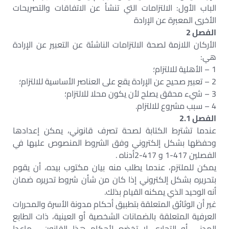
الباب الأول: الالتزامات التي تنشأ عن الاتفاقات والتصريحات
الأخرى المعبرة عن الإرادة
الفصل 2
الأركان اللازمة لصحة الالتزامات الناشئة عن التعبير عن الإرادة
هي:
1 – الأهلية للالتزام؛
2 – تعبير صحيح عن الإرادة يقع على العناصر الأساسية للالتزام؛
3 – شيء محقق يصلح لأن يكون محلا للالتزام؛
4 – سبب مشروع للالتزام.
الفصل 2.1
عندما تشترط الكتابة لصحة تصرف قانوني، يمكن إعدادها
وحفظها بشكل إلكتروني وفق الشروط المنصوص عليها في
الفصلين 417-1 و 417-2أدناه .
يمكن للملتزم، عندما يطلب منه بيان مكتوب بيده، أن يقوم
بتحريره بشكل إلكتروني إذا كان من شأن شروط تحريره ضمان
أنه الوحيد الذي يمكنه القيام بذلك.
غير أن الوثائق المتعلقة بتطبيق أحكام مدونة الأسرة والمحررات
العرفية المتعلقة بالضمانات الشخصية أو العينية، ذات الطابع
المدني أو التجاري لا تخضع لأحكام هذا القانون ، ماعدا