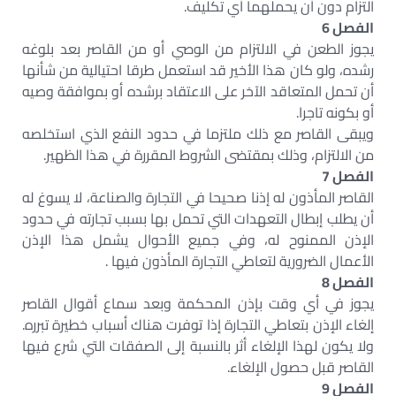
التزام دون أن يحملهما أي تكليف.
الفصل 6
يجوز الطعن في الالتزام من الوصي أو من القاصر بعد بلوغه
رشده، ولو كان هذا الأخير قد استعمل طرقا احتيالية من شأنها
أن تحمل المتعاقد الآخر على الاعتقاد برشده أو بموافقة وصيه
أو بكونه تاجرا.
ويبقى القاصر مع ذلك ملتزما في حدود النفع الذي استخلصه
من الالتزام، وذلك بمقتضى الشروط المقررة في هذا الظهير.
الفصل 7
القاصر المأذون له إذنا صحيحا في التجارة والصناعة، لا يسوغ له
أن يطلب إبطال التعهدات التي تحمل بها بسبب تجارته في حدود
الإذن الممنوح له، وفي جميع الأحوال يشمل هذا الإذن
الأعمال الضرورية لتعاطي التجارة المأذون فيها .
الفصل 8
يجوز في أي وقت بإذن المحكمة وبعد سماع أقوال القاصر
إلغاء الإذن بتعاطي التجارة إذا توفرت هناك أسباب خطيرة تبرره.
ولا يكون لهذا الإلغاء أثر بالنسبة إلى الصفقات التي شرع فيها
القاصر قبل حصول الإلغاء.
الفصل 9