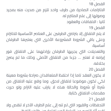
الفصل 18
الالتزامات الصادرة من طرف واحد تلزم من صدرت منه بمجرد
وصولها إلى علم الملتزم له.
ثانيا : الاتفاقات والعقود
الفصل 19
لا يتم الاتفاق إلا بتراضي الطرفين على العناصر الأساسية للالتزام
وعلى باقي الشروط المشروعة الأخرى التي يعتبرها الطرفان
أساسية.
والتعديلات التي يجريها الطرفان بإرادتهما على الاتفاق فور
إبرامه لا تعتبر … جزءا من الاتفاق الأصلي وذلك ما لم يصرح
بخلافه.
الفصل 20
لا يكون العقد تاما إذا احتفظ المتعاقدان صراحة بشروط معينة
لكي تكون موضوعا لاتفاق لاحق، وما وقع عليه الاتفاق من
شرط أو شروط والحالة هذه لا يترتب عليه التزام ولو حررت
مقدمات الاتفاق كتابة.
الفصل 21
التحفظات والقيود التي لم تنه إلى علم الطرف الآخر لا تنقص ولا
تقيد آثار التعبير عن الإرادة المستفادة من ظاهر اللفظ.