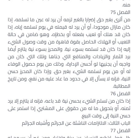
منه.
الفصل 75
من أثرى بغير حق إضرارا بالغير لزمه أن يرد له عين ما تسلمه، إذا
كان مازال موجودا، أو أن يرد له قيمته في يوم تسلمه إياه، إذا
كان قد هلك أو تعيب بفعله أو بخطإه، وهو ضامن في حالة
التعيب أو الهلاك الحاصل بقوة قاهرة من وقت وصول الشيء
إليه إذا كان قد تسلمه بسوء نية. والمحرز بسوء نية يلتزم أيضا
برد الثمار والزيادات والمنافع التي جناها وتلك التي كان من
واجبه أن يجنيها لو أحسن الإدارة، وذلك من يوم حصول الوفاء
له أو من يوم تسلمه الشيء بغير حق. وإذا كان المحرز حسن
النية، فإنه لا يسأل إلا في حدود ما عاد عليه من نفع، ومن تاريخ
المطالبة.
الفصل 76
إذا كان من تسلم الشيء بحسن نية قد باعه، فإنه لا يلتزم إلا برد
ثمنه، أو بتحويل ما له من حقوق على المشتري إذا استمر على
حسن النية إلى وقت البيع.
الباب الثالث: الالتزامات الناشئة عن الجرائم وأشباه الجرائم
الفصل 77
كل فعل ارتكبه الإنسان عن بينة واختيار، ومن غير أن يسمح له