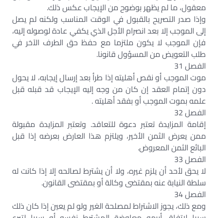
معقول، ما لم يظهر بوضوح من الإيجاب عكس ذلك.
وإذا صدر التصريح بالقبول في الوقت المناسب ولكنه لم يصل
إلى الموجب إلا بعد انصرام الأجل الذي يكفي عادة لوصوله إليه،
فإن الموجب لا يكون ملتزما مع حفظ حق الطرف الآخر في
طلب التعويض من المسؤول قانونا.
الفصل 31
موت الموجب أو نقص أهليته إذا طرأ بعد إرسال إيجابه، لا يحول
دون إتمام العقد إن كان من وجه إليه الإيجاب قد قبله قبل
علمه بموت الموجب أو بفقد أهليته .
الفصل 32
إقامة المزايدة تعتبر دعوة للتعاقد. وتعتبر المزايدة مقبولة
ممن يعرض الثمن الأخير، ويلتزم هذا العارض بعرضه إذا قبل
البائع الثمن المعروض.
الفصل 33
لا يحق لأحد أن يلزم غيره، ولا أن يشترط لصالحه إلا إذا كانت له
سلطة النيابة عنه بمقتضى وكالة أو بمقتضى القانون.
الفصل 34
ومع ذلك، يجوز الاشتراط لمصلحة الغير ولو لم يعين إذا كان ذلك
سببا لاتفاق أبرمه معاوضة المشترط نفسه أو سببا لتبرع