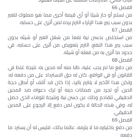
الفصل 66
من تسلم أو حاز شيئا أو أي قيمة أخرى مما هو مملوك للغير
بدون سبب يبرر هذا الإثراء التزم برده لمن أثرى على حسابه.
الفصل 67
من استخلص بحسن نية نفعا من شغل الغير أو شيئه بدون
سبب يبرر هذا النفع، التزم بتعويض من أثرى على حسابه، في
حدود ما أثرى به من فعله أو شيئه.
الفصل 68
من دفع ما لم يجب عليه، ظنا منه أنه مدين به، نتيجة غلط في
القانون أو في الواقع، كان له حق الاسترداد على من دفعه له.
ولكن هذا الأخير لا يلتزم بالرد، إذا كان قد أتلف أو أبطل حجة
الدين، أو تجرد من ضمانات دينه أو ترك دعواه ضد المدين
الحقيقي تتقادم وذلك عن حسن نية ونتيجة للوفاء الذي حصل
له، وفي هذه الحالة لا يكون لمن دفع إلا الرجوع على المدين
الحقيقي.
الفصل 69
من دفع باختياره ما لا يلزمه، عالما بذلك، فليس له أن يسترد ما
دفعه.