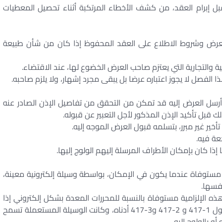
بل إبرام العقد، من كشف الأخطاء المرتكبة أثناء تحصيل المعطيات
عرض وشروط الاطلاع على العقد المحفوظ إذا كان من شأن طبيعة
ا الفصل لا يجوز اعتباره عرضا بل يبقى مجرد إشهار، ولا يلزم صاحبه.
ون من أرسل العرض إليه قد تمكن من التحقق من تفاصيل الإذن الصادر عنه
قبل تأكيد الإذن المذكور لأجل التعبير عن قبوله.
خير غير مبرر، بتسلمه قبول العرض الموجه إليه.
عة فيه.
إذا كان بإمكان الأطراف المرسلة إليهم الولوج إليها.
 للاقتطاع مستوفاة عندما يكون في الإمكان، بواسطة وسيلة إلكترونية معينة،
نفسها.
تعتبر هذه الإلزامية مستوفاة بالنسبة للمحررات المعدة بشكل إلكتروني إذا
كان المحرر المعني معدا ومحفوظا وفقا لأحكام الفصول 1-417 و 2-417 و3-417 أدناه، وكانت الوسيلة المستعملة تسمح
 بالولوج إليه.