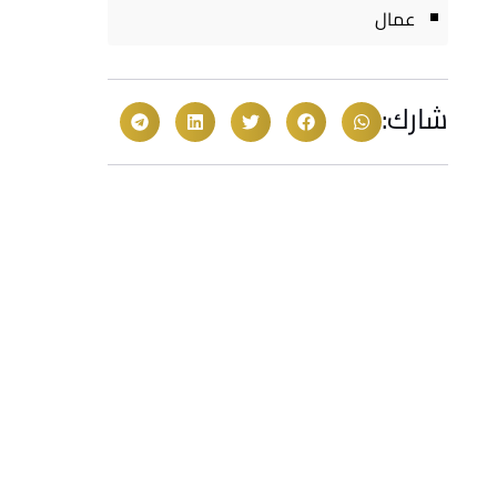
عمال
شارك: