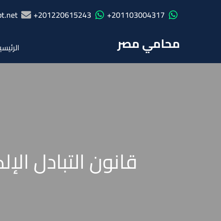
t.net
201220615243+
201103004317+
محامي مصر
الرئيسي
قانون التبادل الإ