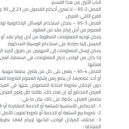
الباب الأول من هذا القسم.
الفصل 2-65 – لا تسري أحكام الفصول من 23 إلى 30 والفصل 32 أعلاه على هذا الباب.
الفرع الثاني: العرض
الفصل 3-65 – يمكن استخدام الوسائل الإلكت
العموم من أجل إبرام عقد من العقود.
يمكن توجيه المعلومات المطلوبة من أجل إبرام عقد أو ا
المرسل إليه صراحة على استخدام الوسيلة المذكورة.
يمكن إرسال المعلومات إلى المهنيين عن طريق البريد الإ
إذا كان من الواجب إدراج المعلومات في استمارة، تعين
تعبئتها.
الفصل 4-65 – يتعين على كل من يقترح، بصفة مه
أو أحد عناصرها، أن يضع رهن إشارة العموم الشروط الت
دون الإخلال بشروط الصحة المنصوص عليها في العرض
العرض المذكور أو، إن تعذر ذلك، طالما ظل ولوج العرض م
يتضمن العرض، علاوة على ذلك، بيان ما يلي :
1- الخصائص الأساسية للسلعة أو الخدمة المقترحة أو الأصل التجاري المعني أو أحد عناصره ؛
2- شروط بيع السلعة أو الخدمة أو شروط تفويت الأصل التجاري أو أحد عناصره ؛
3- مختلف المراحل الواجب اتباعها لإبرام العقد بطري
المتبادلة ؛