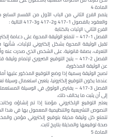
المادة 4
يتمم الفرع الثاني من الباب الأول من القسم السابع من
والعقود بالفصول 1-417 و2-417 و3-417 التالية :
الفرع الثاني: الإثبات بالكتابة
الفصل 1-417 – تتمتع الوثيقة المحررة على دعامة إلكترونية بنفس قوة الإثبات التي تتمتع بها الوثيقة المحررة على الورق.
تقبل الوثيقة المحررة بشكل إلكتروني للإثبات، شأنها
التعرف، بصفة قانونية، على الشخص الذي صدرت عنه 
الفصل 2-417 – يتيح التوقيع الضروري لإتمام 
عن الوثيقة المذكورة.
تصبح الوثيقة رسمية إذا وضع التوقيع المذكور عليها أ
عندما يكون التوقيع إلكترونيا، يتعين استعمال وسيلة تع
الفصل 3-417 – يفترض الوثوق في الوسيلة الم
إلى أن يثبت ما يخالف ذلك.
يعتبر التوقيع الإلكتروني مؤمنا إذا تم إنشاؤه وك
النصوص التشريعية والتنظيمية المعمول بها في هذا ال
تتمتع كل وثيقة مذيلة بتوقيع إلكتروني مؤمن والمختو
صحة توقيعها والمذيلة بتاريخ ثابت.
المادة 5