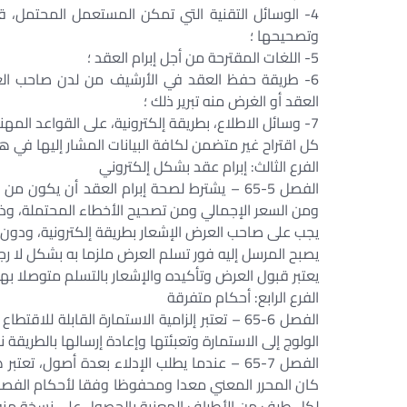
4- الوسائل التقنية التي تمكن المستعمل المحتمل، ق
وتصحيحها ؛
5- اللغات المقترحة من أجل إبرام العقد ؛
6- طريقة حفظ العقد في الأرشيف من لدن صاحب ال
العقد أو الغرض منه تبرير ذلك ؛
7- وسائل الاطلاع، بطريقة إلكترونية، على القواعد المهنية والتجارية التي يعتزم صاحب العرض الخضوع لها، عند الاقتضاء.
كل اقتراح غير متضمن لكافة البيانات المشار إليها في هذ
الفرع الثالث: إبرام عقد بشكل إلكتروني
الفصل 5-65 – يشترط لصحة إبرام العقد أن يك
ومن السعر الإجمالي ومن تصحيح الأخطاء المحتملة، وذلك 
يجب على صاحب العرض الإشعار بطريقة إلكترونية، ودون تأ
يصبح المرسل إليه فور تسلم العرض ملزما به بشكل لا رج
يعتبر قبول العرض وتأكيده والإشعار بالتسلم متوصلا بها 
الفرع الرابع: أحكام متفرقة
الفصل 6-65 – تعتبر إلزامية الاستمارة القابلة
الولوج إلى الاستمارة وتعبئتها وإعادة إرسالها بالطريقة 
الفصل 7-65 – عندما يطلب الإدلاء بعدة أصول، 
لكل طرف من الأطراف المعنية بالحصول على نسخة منه أو