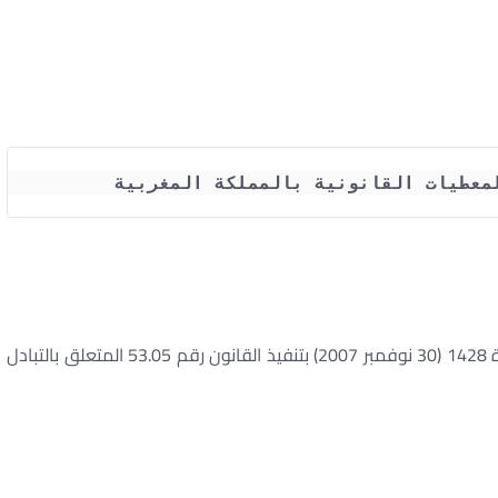
لمعطيات القانونية بالمملكة المغربية
ظهير شريف رقم 1.07.129 صادر في 19 من ذي القعدة 1428 (30 نوفمبر 2007) بتنفيذ القانون رقم 53.05 المتعلق بالتبادل