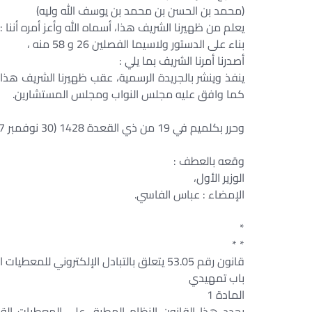
(محمد بن الحسن بن محمد بن يوسف الله وليه)
يعلم من ظهيرنا الشريف هذا، أسماه الله وأعز أمره أننا :
بناء على الدستور ولاسيما الفصلين 26 و 58 منه ،
أصدرنا أمرنا الشريف بما يلي :
كما وافق عليه مجلس النواب ومجلس المستشارين.
وحرر بكلميم في 19 من ذي القعدة 1428 (30 نوفمبر 2007).
وقعه بالعطف :
الوزير الأول،
الإمضاء : عباس الفاسي.
*
* *
قانون رقم 53.05 يتعلق بالتبادل الإلكتروني للمعطيات القانونية
باب تمهيدي
المادة 1
يحدد هذا القانون النظام المطبق على المعطيات القانون