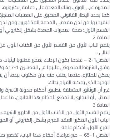
المحررة على الورق، وتلك المعدة على دعامة إلكترونية، و
كما يحدد الإطار القانوني المطبق على العمليات المنج
التقيد بها من لدن مقدمي الخدمة المذكورين ومن لدن ا
القسم الأول: صحة المحررات المعدة بشكل إلكتروني أو 
المادة 2
التالي :
الفصل1-2 – عندما يكون الإدلاء بمحرر مطلوبا ل
وفـق الشروط المنصوص علـيها في الفصلـين 1-417 و2-417 أدناه.
يمكن للملتزم، عندما يطلب منه بيان مكتوب بيده، أن ي
الوحيد الذي يمكنه القيام بذلك.
غير أن الوثائق المتعلقة بتطبيق أحكام مدونة الأسرة وا
المدني أو التجاري لا تخضع لأحكام هذا القانون، ما عد
المادة 3
يتمم القسم الأول من الكتاب الأول من الظهير الشريف المع
الباب الأول المكرر: العقد المبرم بشكل إلكتروني أو المو
الفرع الأول: أحكام عامة
الفصل 1-65 – مع مراعاة أحكام هذا الباب، تخ