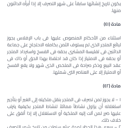
يكون تاريخ إنشائها سابقاً على شهر التصرف إلا إذا أبرأه الدائنون
منها.
مادة (٤١)
استثناء من الأحكام المنصوص عليها فى باب الإفلاس يجوز
لبائع المتجر الذى لم يستوف الثمن بكامله الاحتجاج على جماعة
الدائنين فى تفليسة المشترى بحقه فى الفسخ واسترداد المتجر
أو بحقه فى الامتياز إذا كان قد احتفظ بهذا الحق أو ذاك فى
عقد البيع وذكر صراحة فى الملخص الذى شهر ولا يقع الفسخ
أو الامتياز إلا على العناصر التى شملها.
مادة (٤٢)
١ – لا يجوز لمن تصرف فى المتجر بنقل ملكيته إلى الغير أو بتأجير
استغلاله أن يزاول نشاطاً مماثلاً لنشاط المتجر بكيفية يترتب
عليها ضرر لمن آلت إليه الملكية أو الاستغلال إلا إذا أتفق على
خلاف ذلك.
٢ – يسرى هذا الحظر لمدة عشر سنوات من تاريخ شهر التصرف