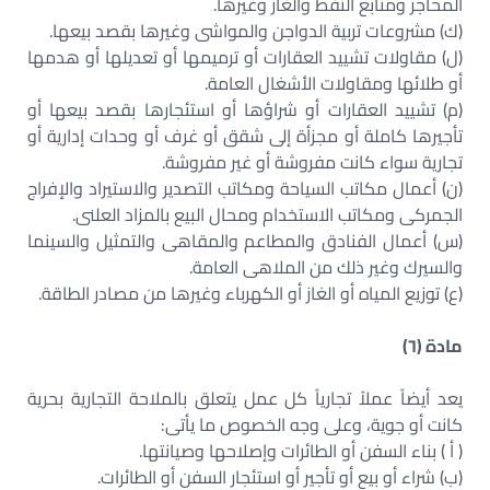
المحاجر ومنابع النفط والغاز وغيرها.
(ك) مشروعات تربية الدواجن والمواشى وغيرها بقصد بيعها.
(ل) مقاولات تشييد العقارات أو ترميمها أو تعديلها أو هدمها
أو طلائها ومقاولات الأشغال العامة.
(م) تشييد العقارات أو شراؤها أو استئجارها بقصد بيعها أو
تأجيرها كاملة أو مجزأة إلى شقق أو غرف أو وحدات إدارية أو
تجارية سواء كانت مفروشة أو غير مفروشة.
(ن) أعمال مكاتب السياحة ومكاتب التصدير والاستيراد والإفراج
الجمركى ومكاتب الاستخدام ومحال البيع بالمزاد العلنى.
(س) أعمال الفنادق والمطاعم والمقاهى والتمثيل والسينما
والسيرك وغير ذلك من الملاهى العامة.
(ع) توزيع المياه أو الغاز أو الكهرباء وغيرها من مصادر الطاقة.
مادة (٦)
يعد أيضاً عملاً تجارياً كل عمل يتعلق بالملاحة التجارية بحرية
كانت أو جوية، وعلى وجه الخصوص ما يأتى:
( أ ) بناء السفن أو الطائرات وإصلاحها وصيانتها.
(ب) شراء أو بيع أو تأجير أو استئجار السفن أو الطائرات.