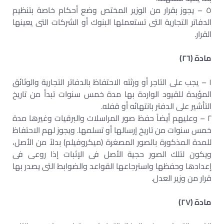
٥ – يجوز بقرار من الوزير المختص وضع أحكام خاصة بتنظيم
الدفاتر التجارية التى تستعملها البنوك أو الشركات التى يعينها
القرار.
مادة (٢٦)
١ – يجب على التاجر أو ورثته الاحتفاظ بالدفاتر التجارية والوثائق
المؤيدة للقيود الواردة بها مدة خمس سنوات تبدأ من تاريخ
التأشير على الدفتر بانتهائه أو قفله.
٢ – وعليهم أيضاً حفظ صور المراسلات والبرقيات وغيرها مدة
خمس سنوات من تاريخ إرسالها أو تسلمها. ويجوز لهم الاحتفاظ
للمدة المذكورة بالصور المصغرة (ميكروفيلم) بدلاً من الأصل،
ويكون لتلك الصور حجية الأصل فى الإثبات إذا روعى فى
إعدادها وحفظها واسترجاعها القواعد والضوابط التى يصدر بها
قرار من وزير العدل.
مادة (٢٧)