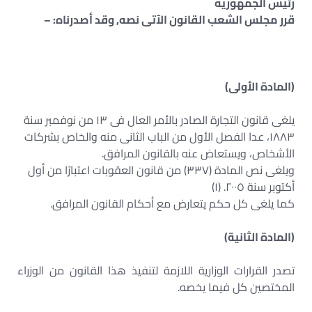
رئيس الجمهورية
قرر مجلس الشعب القانون الآتى نصه, وقد أصدرناه: –
(المادة الأولى)
يلغى قانون التجارة الصادر بالأمر العال فى ١٣ من نوفمبر سنة
١٨٨٣، عدا الفصل الأول من الباب الثانى منه والخاص بشركات
الأشخاص، ويستعاض عنه بالقانون المرافق.
ويلغى نص المادة (٣٣٧) من قانون العقوبات اعتبارًا من أول
أكتوبر سنة ٢٠٠٥. (١)
كما يلغى كل حكم يتعارض مع أحكام القانون المرافق.
(المادة الثانية)
تصدر القرارات الوزارية اللازمة لتنفيذ هذا القانون من الوزراء
المختصين كل فيما يخصه.