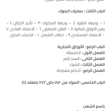
الباب الثالث : عمليات البنوك
١ – وديعة النقود 2 – وديعة الصكوك ٣ – تأجير الخزائن ٤ –
رهن الأوراق المالية ٥ – النقل المصرفى ٦ – الاعتماد العادى ٧
– الاعتماد المستندى ٩ – خطاب الضمان ١٠ – الحساب الجارى
الباب الرابع : الأوراق التجارية
الفصل الأول :
الكمبيالة
الفصل الثانى :
السند لأمر
الفصل الثالث :
الشيك
الفصل الرابع :
أحكام مشتركة
الباب الخامس : المواد من ٥٥٠ حتى ٧٧٢ ملغاه .(١)
باسم الشعب