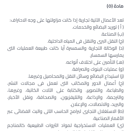
مادة (٥)
تعد الأعمال الآتية تجارية إذا كانت مزاولتها على وجه الاحتراف:
( أ ) توريد البضائع والخدمات.
(ب) الصناعة.
(ج) النقل البرى والنقل فى المياه الداخلية.
(د) الوكالة التجارية والسمسرة أيا كانت طبيعة العمليات التى
يمارسها السمسار.
(هـ) التأمين على اختلاف أنواعه.
(و) عمليات البنوك والصرافة.
(ز) استيداع البضائع وسائل النقل والمحاصيل وغيرها.
(ح) أعمال الدور والمكاتب التى تعمل فى مجالات النشر،
والطباعة، والتصوير، والكتابة على الآلات الكاتبة، وغيرها،
والترجمة، والإذاعة، والتليفزيون، والصحافة، ونقل الأخبار،
والبريد، والاتصالات، والإعلان.
(ط) الاستغلال التجارى لبرامج الحاسب الآلى والبث الفضائى عبر
الأقمار الصناعية.
(ى) العمليات الاستخراجية لمواد الثروات الطبيعية كالمناجم