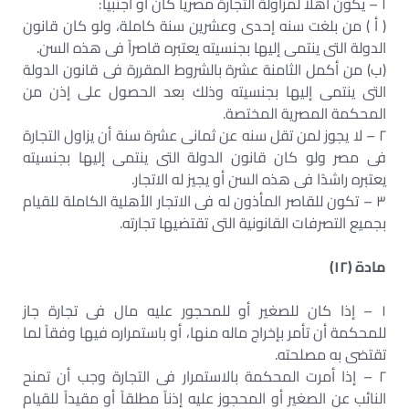
١ – يكون أهلا لمزاولة التجارة مصرياً كان أو أجنبياً:
( أ ) من بلغت سنه إحدى وعشرين سنة كاملة، ولو كان قانون
الدولة التى ينتمى إليها بجنسيته يعتبره قاصراً فى هذه السن.
(ب) من أكمل الثامنة عشرة بالشروط المقررة فى قانون الدولة
التى ينتمى إليها بجنسيته وذلك بعد الحصول على إذن من
المحكمة المصرية المختصة.
٢ – لا يجوز لمن تقل سنه عن ثمانى عشرة سنة أن يزاول التجارة
فى مصر ولو كان قانون الدولة التى ينتمى إليها بجنسيته
يعتبره راشدًا فى هذه السن أو يجيز له الاتجار.
٣ – تكون للقاصر المأذون له فى الاتجار الأهلية الكاملة للقيام
بجميع التصرفات القانونية التى تقتضيها تجارته.
مادة (١٢)
١ – إذا كان للصغير أو للمحجور عليه مال فى تجارة جاز
للمحكمة أن تأمر بإخراج ماله منها، أو باستمراره فيها وفقاً لما
تقتضى به مصلحته.
٢ – إذا أمرت المحكمة بالاستمرار فى التجارة وجب أن تمنح
النائب عن الصغير أو المحجوز عليه إذناً مطلقاً أو مقيداً للقيام