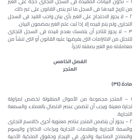
١ – تكون البيانات المقيدة فى السجل التجارى حجة على الغير
من تاريخ قيدها فى السجل ما لم ينص القانون على غير ذلك.
٢ – لا يجوز الاحتجاج على الغير بأى بيان واجب القيد فى السجل
التجارى ولم يتم قيده إلا إذا ثبت علم الغير بمضمون البيان.
٣ – لا يجوز للتاجر أن يتمسك بعدم قيده فى السجل التجارى
للتحلل من الالتزامات التى يفرضها عليه القانون أو التى تنشأ من
معاملاته مع الغير بصفته تاجراً.
الفصل الخامس
المتجر
مادة (٣٤)
١ – المتجر مجموعة من الأموال المنقولة تخصص لمزاولة
تجارة معينة ويجب أن تتضمن عنصر الاتصال بالعملاء والسمعة
التجارية.
٢ – يجوز أن يتضمن المتجر عناصر معنوية أخرى كالاسم التجارى
والسمة التجارية والعلامات التجارية وبراءات الاختراع والرسوم
والنماذج الصناعية والحق فى الإيجار وحقوق الملكية الأدبية