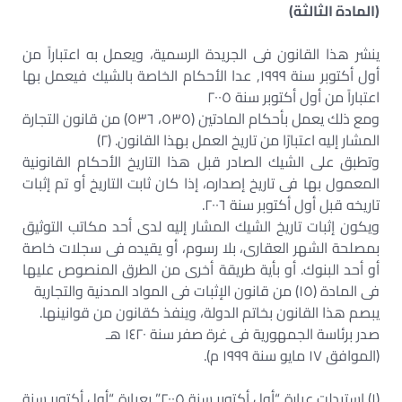
(المادة الثالثة)
ينشر هذا القانون فى الجريدة الرسمية، ويعمل به اعتباراً من
أول أكتوبر سنة ١٩٩٩, عدا الأحكام الخاصة بالشيك فيعمل بها
اعتباراً من أول أكتوبر سنة ٢٠٠٥
ومع ذلك يعمل بأحكام المادتين (٥٣٥، ٥٣٦) من قانون التجارة
المشار إليه اعتبارًا من تاريخ العمل بهذا القانون. (٢)
وتطبق على الشيك الصادر قبل هذا التاريخ الأحكام القانونية
المعمول بها فى تاريخ إصداره، إذا كان ثابت التاريخ أو تم إثبات
تاريخه قبل أول أكتوبر سنة ٢٠٠٦.
ويكون إثبات تاريخ الشيك المشار إليه لدى أحد مكاتب التوثيق
بمصلحة الشهر العقارى، بلا رسوم، أو يقيده فى سجلات خاصة
أو أحد البنوك. أو بأية طريقة أخرى من الطرق المنصوص عليها
فى المادة (١٥) من قانون الإثبات فى المواد المدنية والتجارية
يبصم هذا القانون بخاتم الدولة، وينفذ كقانون من قوانينها.
صدر برئاسة الجمهورية فى غرة صفر سنة ١٤٢٠ هـ
(الموافق ١٧ مايو سنة ١٩٩٩ م).
(١) استبدلت عبارة “أول أكتوبر سنة ٢٠٠٥” بعبارة “أول أكتوبر سنة