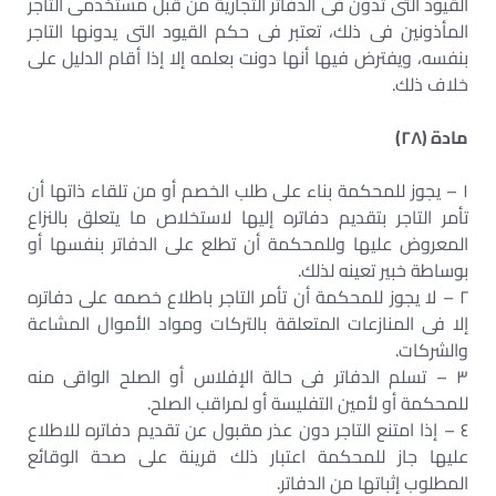
القيود التى تدون فى الدفاتر التجارية من قبل مستخدمى التاجر
المأذونين فى ذلك، تعتبر فى حكم القيود التى يدونها التاجر
بنفسه، ويفترض فيها أنها دونت بعلمه إلا إذا أقام الدليل على
خلاف ذلك.
مادة (٢٨)
١ – يجوز للمحكمة بناء على طلب الخصم أو من تلقاء ذاتها أن
تأمر التاجر بتقديم دفاتره إليها لاستخلاص ما يتعلق بالنزاع
المعروض عليها وللمحكمة أن تطلع على الدفاتر بنفسها أو
بوساطة خبير تعينه لذلك.
٢ – لا يجوز للمحكمة أن تأمر التاجر باطلاع خصمه على دفاتره
إلا فى المنازعات المتعلقة بالتركات ومواد الأموال المشاعة
والشركات.
٣ – تسلم الدفاتر فى حالة الإفلاس أو الصلح الواقى منه
للمحكمة أو لأمين التفليسة أو لمراقب الصلح.
٤ – إذا امتنع التاجر دون عذر مقبول عن تقديم دفاتره للاطلاع
عليها جاز للمحكمة اعتبار ذلك قرينة على صحة الوقائع
المطلوب إثباتها من الدفاتر.