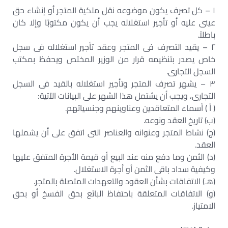
١ – كل تصرف يكون موضوعه نقل ملكية المتجر أو إنشاء حق
عينى عليه أو تأجير استغلاله يجب أن يكون مكتوبًا وإلا كان
باطلاً.
٢ – يقيد التصرف فى المتجر وعقد تأجير استغلاله فى سجل
خاص يصدر بتنظيمه قرار من الوزير المختص ويحفظ بمكتب
السجل التجارى.
٣ – يشهر تصرف المتجر وتأجير استغلاله بالقيد فى السجل
التجارى، ويجب أن يشتمل هذا الشهر على البيانات الآتية:
( أ ) أسماء المتعاقدين وعناوينهم وجنسياتهم.
(ب) تاريخ العقد ونوعه.
(ج) نشاط المتجر وعنوانه والعناصر التى اتفق على أن يشملها
العقد.
(د) الثمن وما دفع منه عند البيع أو قيمة الأجرة المتفق عليها
وكيفية سداد باقى الثمن أو أجرة الاستغلال.
(هـ) الاتفاقات بشأن العقود والتعهدات المتصلة بالمتجر.
(و) الاتفاقات المتعلقة باحتفاظ البائع بحق الفسخ أو بحق
الامتياز.