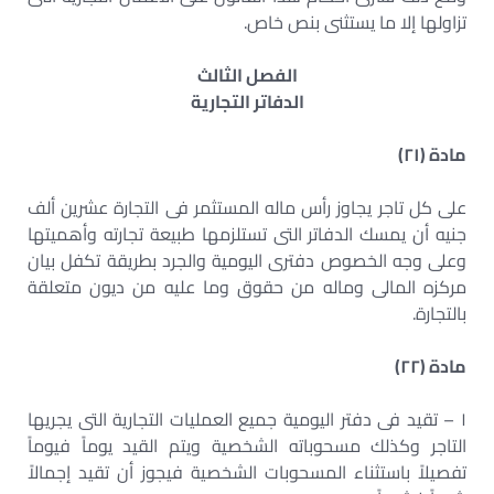
تزاولها إلا ما يستثنى بنص خاص.
الفصل الثالث
الدفاتر التجارية
مادة (٢١)
على كل تاجر يجاوز رأس ماله المستثمر فى التجارة عشرين ألف
جنيه أن يمسك الدفاتر التى تستلزمها طبيعة تجارته وأهميتها
وعلى وجه الخصوص دفترى اليومية والجرد بطريقة تكفل بيان
مركزه المالى وماله من حقوق وما عليه من ديون متعلقة
بالتجارة.
مادة (٢٢)
١ – تقيد فى دفتر اليومية جميع العمليات التجارية التى يجريها
التاجر وكذلك مسحوباته الشخصية ويتم القيد يوماً فيوماً
تفصيلاً باستثناء المسحوبات الشخصية فيجوز أن تقيد إجمالاً