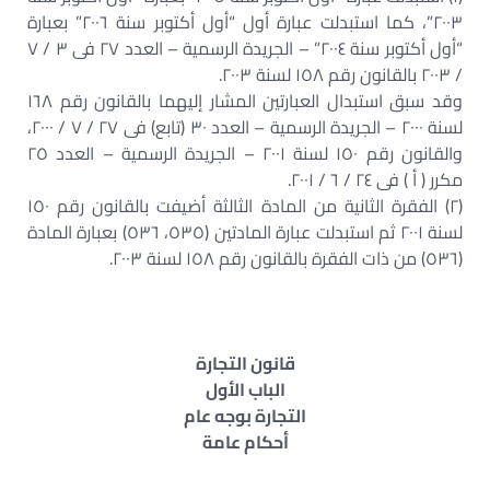
٢٠٠٣”، كما استبدلت عبارة أول “أول أكتوبر سنة ٢٠٠٦” بعبارة
“أول أكتوبر سنة ٢٠٠٤” – الجريدة الرسمية – العدد ٢٧ فى ٣ / ٧
/ ٢٠٠٣ بالقانون رقم ١٥٨ لسنة ٢٠٠٣.
وقد سبق استبدال العبارتين المشار إليهما بالقانون رقم ١٦٨
لسنة ٢٠٠٠ – الجريدة الرسمية – العدد ٣٠ (تابع) فى ٢٧ / ٧ / ٢٠٠٠،
والقانون رقم ١٥٠ لسنة ٢٠٠١ – الجريدة الرسمية – العدد ٢٥
مكرر ( أ ) فى ٢٤ / ٦ / ٢٠٠١.
(٢) الفقرة الثانية من المادة الثالثة أضيفت بالقانون رقم ١٥٠
لسنة ٢٠٠١ ثم استبدلت عبارة المادتين (٥٣٥، ٥٣٦) بعبارة المادة
(٥٣٦) من ذات الفقرة بالقانون رقم ١٥٨ لسنة ٢٠٠٣.
قانون التجارة
الباب الأول
التجارة بوجه عام
أحكام عامة