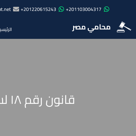
t.net
201220615243+
201103004317+
محامي مصر
الرئيسي
قانون رقم ١٨ لسنة ٢٠٢٢ بإصدار قانون التخطيط العام للدولة