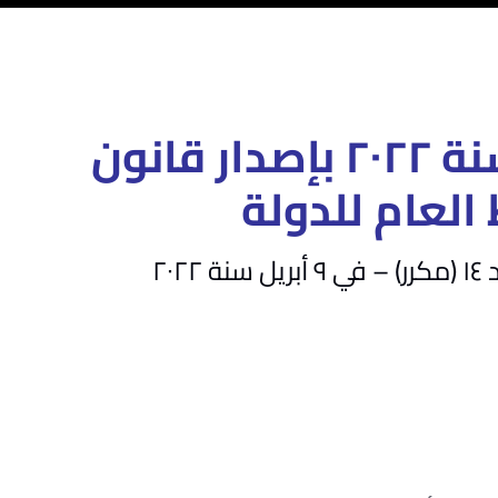
قانون رقم ١٨ لسنة ٢٠٢٢ بإصدار قانون
العام للدولة
٢٠٢