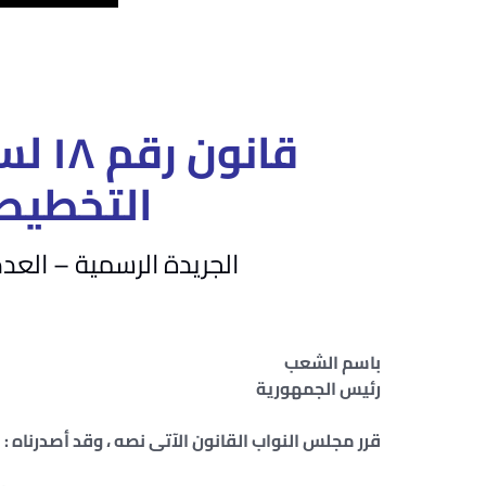
التخطيط 
الجريدة الرسمية – العدد ١٤ (مكرر) – في ٩ أبريل سنة ٢
باسم الشعب
رئيس الجمهورية
قرر مجلس النواب القانون الآتى نصه ، وقد أصدرناه :