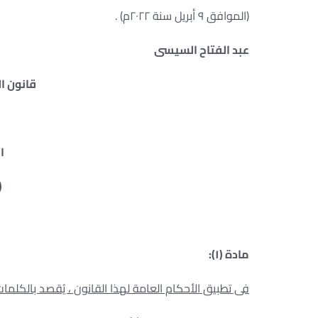
(الموافق ٩ أبريل سنة ٢٠٢٢م) .
عبد الفتاح السيسى
قانون ا
ا
(
مادة (١):
فى تطبيق الأحكام العامة لهذا القانون ، يُقصد بالكلمات 