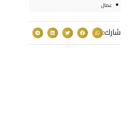
عمال
شارك: