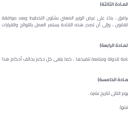
لمـادة الثالثة)
لمرافق ، بناءً على عرض الوزير المعني بشئون التخطيط وبعد موافقة
انون ، وإلى أن تصدر هذه اللائحة يستمر العمل باللوائح والقرارات
لمـادة الرابعة)
١٩ بشأن إعداد الخطة العامة للدولة ومتابعة تنفيذها ، كما يلغى كل حكم يخالف أحكام هذا
مـادة الخامسة)
 التالى لتاريخ نشره .
نها.