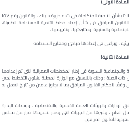
لمـادة الأولى)
مع عدم الإخلال بأحكام المرسوم بقانون رقم ١٤ لسنة ٢٠١٢ بشأن التنمية المتكاملة فى شبه جزيرة سيناء ، والقانون رقم ١٥٧
أحكام القانون المرافق فى شأن إعداد خطط التنمية المستدامة الطويلة،
جتماعية والسنوية، ومتابعتها ، وتقييمها .
ئية ، ويراعى فى إعدادها مبادئ ومعايير الاستدامة .
لمـادة الثانية)
ة والاجتماعية السنوية فى إطار المخططات العمرانية التى تم إعدادها
ن ذات الصلة ؛ وذلك بالتنسيق مع الوزارة المعنية بشئون التخطيط لحين
قًا لأحكام القانون المرافق بما لا يجاوز عامين من تاريخ العمل به
 الوزارات والهيئات العامة الخدمية والاقتصادية ، ووحدات الإدارة
ال العام ، وغيرها من الجهات التى يصدر بتحديدها قرار من مجلس
نفيذية للقانون المرافق .