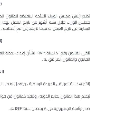
(ا
يُصدر رئيس مجلس الوزراء اللائحة التنفيذية للقانون ا
مجلس الوزراء خلال ستة أشهر من تاريخ العمل بهذا الق
السارية فى تاريخ العمل به فيما لا يتعارض مع أحكامه .
(ا
يُلغى القانون رقم ٧٠ لسنة ٧٣
القانون والقانون المرافق له .
(ال
يُنشر هذا القانون فى الجريدة الرسمية ، ويعمل به من اليوم
يُبصم هذا القانون بخاتم الدولة ، ويُنفذ كقانون من قواني
صدر برئاسة الجمهورية فى ٨ رمضان سنة ١٤٤٣ هـ