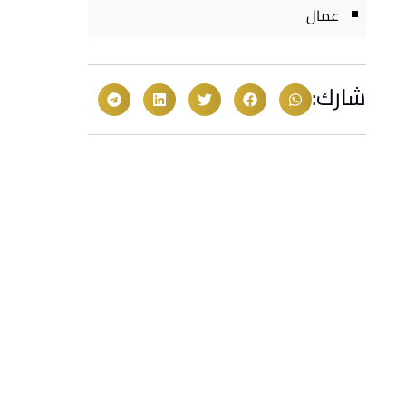
عمال
شارك: