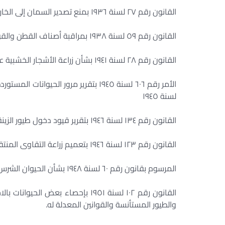
القانون رقم ٢٧ لسنة ١٩٣٦ بمنع تصدير السمان إلى الخارج.
القانون رقم ٥٩ لسنة ١٩٣٨ بمراقبة أصناف القطن والقوانين المعدلة له؛
القانون رقم ٢٨ لسنة ١٩٤١ بشأن زراعة الأشجار الخشبية على جسور الترع والمصارف العامة.
لسنة ١٩٤٥
القانون رقم ١٣٤ لسنة ١٩٤٦ بتقرير قيود دخول طيور الزينة وريش هذه الطيور إلى القطر المصرى.
القانون رقم ١٢٣ لسنة ١٩٤٦ بتعميم زراعة التقاوى المنتقاة من الحاصلات الزراعية والقوانين المعدلة له.
المرسوم بقانون رقم ٦٠ لسنة ١٩٤٨ بشأن الحيوان الشرس وإعدامه.
القانون رقم ١٠٢ لسنة ١٩٥١ بإحصاء ب
والطيور المستأنسة والقوانين المعدلة له.