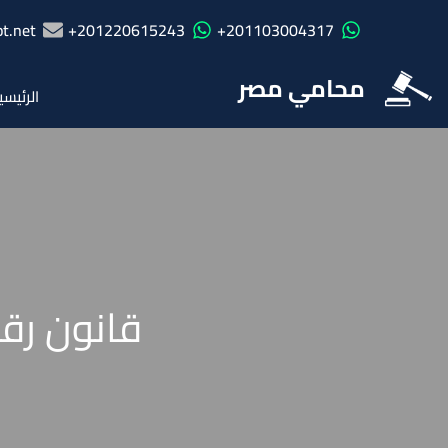
t.net
201220615243+
201103004317+
محامي مصر
الرئيسي
قانون رقم 53 لسنة 1966 باصدار قانون