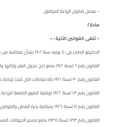
– يعمل بقانون الزراعة المرافق.
مادة
٢
– تلغى القوانين الآتية : –
الدكريتو الصادر فى ٥ يونيه سنة ١٩٠٢ بشأن معاقبة من يستعمل القسوة مع الحيوانات.
القانون رقم ٦ لسنة ١٩١٢ بمنع ذبح عجول البقر وإناثها والقوانين المعدلة له؛
القانون رقم ٣٠ لسنة ١٩٢١ بالاحتياطات التى تتخذ لإبادة دودة لوز القطن والقوانين المعدلة له.
القانون رقم ١٣ لسنة ١٩٢٢ لوقاية الطيور النافعة للزراعة.
القانون رقم ٥ لسنة ١٩٢٦ بمراقبة بذرة القطن والقوانين المعدلة له؛
القانون رقم ١٣٣ لسنة ١٩٣٥ بمنع تصدير الحيوانات المستخدمة فى الزراعة أو النقل إلى الخارج.