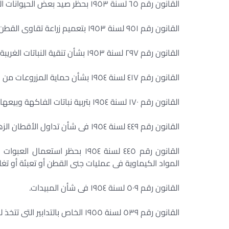
القانون رقم ٦٥ لسنة ١٩٥٣ بحظر صيد بعض الحيوانات البرية.
القانون رقم ٩٥١ لسنة ١٩٥٣ بتعميم زراعة تقاوى القطن المنتقاة.
القانون رقم ٢٩٧ لسنة ١٩٥٣ بشأن تنقية النباتات الغريبة من زراعات القطن.
القانون رقم ٤١٧ لسنة ١٩٥٤ بشأن حماية المزروعات من الآفات والأمراض الطفيلية الواردة من الخارج والقوانين المعدلة له.
القانون رقم ١٧٠ لسنة ١٩٥٤ بتربية نباتات الفاكهة وبيعها.
القانون رقم ٤٤٩ لسنة ١٩٥٤ فى شأن تداول الأقطان الزهر الناتجة من مناطق تعميم تقاوى القطن الأشمونى.
القانون رقم ٤٤٥ لسنة ١٩٥٤ بحظر
المواد الكيماوية فى عمليات جنى القطن أو تعبئة أو تغ
القانون رقم ٥٠٩ لسنة ١٩٥٤ فى شأن المبيدات.
القانون رقم ٥٣٩ لسنة ١٩٥٥ الخاص بالتدابير التى تتخذ لمقاومة الآفات والأمراض الضارة بالنباتات والقوانين المعدلة له.