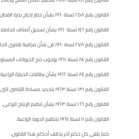
القانون رقم ٢٥٨ لسنة ١٩٦٠ بشأن حظر إخراج بذرة القطن من إقليم مصر المعدل بالقانون رقم ٦٨ لسنة ١٩٦٢
القانون رقم ١٤٦ لسنة ١٩٦٠ بشأن تسجيل أصناف الحاصلات الزراعية.
القانون رقم ٢٧٨ لسنة ١٩٦٠ فى شأن مراقبة تقاوى الحاصلات الزراعية.
القانون رقم ٨٤ لسنة ١٩٦١ بوجوب ذبح الحيوانات المستوردة من الخارج.
القانون رقم ٨٤ لسنة ١٩٦٢ بشأن بطاقات الحيازة الزراعية والقوانين المعدلة له.
القانون رقم ١٣١ لسنة ١٩٦٣ بتحديد مساحة الأراضى التى تزرع بالحاصلات الصيفية فى منطقة وادى كوم إمبو.
القانون رقم ١٦٦ لسنة ١٩٦٣ بشأن تنظيم الإنتاج الزراعى.
القانون رقم ١١ لسنة ١٩٦٤ بتنظيم الدورة الزراعية.
كما يلغى كل حكم آخر يخالف أحكام هذا القانون.