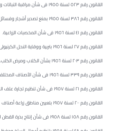
القانون رقم ٥٢٣ لسنة ١٩٥٥ فى شأن مراقبة النباتات والمنتجات النباتية المصدرة للخارج.
القانون رقم ٣٨٦ لسنة ١٩٥٥ بمنع تصدير أشجار وفسائل نخيل البلح.
القانون رقم ٤١ لسنة ١٩٥٦ فى شأن المخصبات الزراعية.
القانون رقم ٢٧ لسنة ١٩٥٦ بتربية ووقاية النحل الكرنيولى وملكاته.
القانون رقم ٢٠٣ لسنة ١٩٥٦ بشأن الكلاب ومرض الكلب.
القانون رقم ٣٣٩ لسنة ١٩٥٦ فى شأن الأصناف المختلفة من الأقطان الزهر الناتجة من مناطق تعميم تقاوى القطن.
القانون رقم ٢١ لسنة ١٩٥٧ فى شأن تنظيم تجارة علف الحيوان وصناعته والقوانين المعدلة له.
القانون رقم ٢٠٠ لسنة ١٩٥٧ بتعيين مناطق زراعة أصناف القطن المعدل بالقانون رقم ٦٢ لسنة ١٩٥٩
القانون رقم ١٥٨ لسنة ١٩٥٨ فى شأن إنتاج بذرة القطن الاكثار والمحافظة على نقاوتها المعدل بالقانون رقم ٩٣ لسنة ١٩٦٠
القانون رقم ٤٨ لسنة ١٩٥٨ بتنظيم أعمال السلخ وحفظ الجلود الخام.