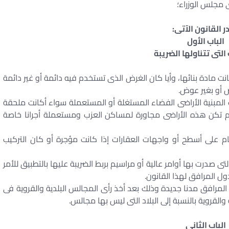
ى مجلس الوزراء؛
ر القانون الآتى:
الباب الأول
التى تتناولها الضريبة
نت مادة بنائها، وأيا كان الغرض الذى تستخدم فيه دائمة أو غير دائمة
 أو بغير عوض.
المبنية الأراضى الفضاء المستغلة أو المستعملة سواء أكانت ملحقة
 لم تكن هذه الأراضى مجاورة لمساكن العزب ومستعملة أجرانا خاصة
قام على أسطح أو واجهات العقارات إذا كانت مؤجرة أو كان التركيب
ى صدرت بها أوامر عالية أو مراسيم بربط الضريبة عليها بالتطبيق للأمر
ل المرافق مدنا جديدة وذلك بعد أخذ رأى المجالس البلدية والقروية فى
والقروية بالنسبة إلى البلاد التى ليس بها مجالس.
الباب الثانى