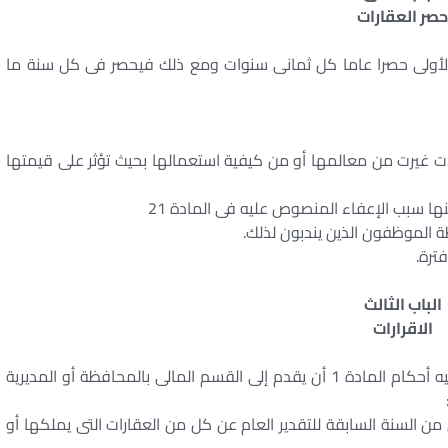
صر العقارات
لأولى حصرا عاما كل ثمانى سنوات ومع ذلك فيحصر فى كل سنة ما
لات غيرت من معالمها أو من كيفية استعمالها بحيث تؤثر على قيمتها
نها سبب الإعفاء المنصوص عليه فى المادة 21
 الموظفون الذين يندبون لذلك.
ترة.
الباب الثالث
الاقرارات
على كل مالك أو منتفع بعقار مما تنطبق عليه أحكام المادة 1 أن يقدم إلى القسم المالى بالمحافظة أو المديرية
ى من السنة السابقة للتقدير العام عن كل من العقارات التى يملكها أو