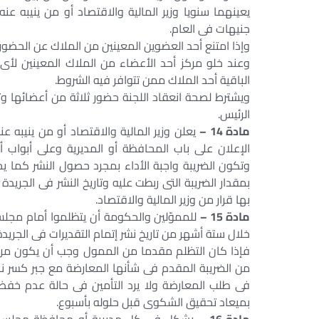
يعينهما سنويا وزير المالية والاقتصاد أو من ينيبه ع
جنيهات فى العام.
وإذا امتنع أحد العضوين المعينين من الملاك عن الحضور ث
وعند خلو مركز أحد الأعضاء من الملاك المعينين لأى 
الباقية أحد الملاك ممن تتوافر فيه الشروط.
ويشترط لصحة انعقاد اللجنة حضور ثلاثة من أعضائها وتص
الرئيس.
مادة 14 –
يعلن وزير المالية والاقتصاد أو من ينيبه 
الإعلان على باب المحافظة أو المديرية وعلى أبواب أقس
بمقدار الضريبة التى ربطت عليه وتاريخ النشر فى الجريدة 
بها قرار من وزير المالية والاقتصاد.
مادة 15 –
للمموّلين والحكومة أن يتظلموا أمام مجلس 
خلال ستة أشهر من تاريخ نشر إتمام التقديرات فى الجريد
فى طلب المعارضة ولا يرد التأمين فى حالة عدم خفض 
بميعاد تحقيق الشكوى قبل حلوله بأسبوع.