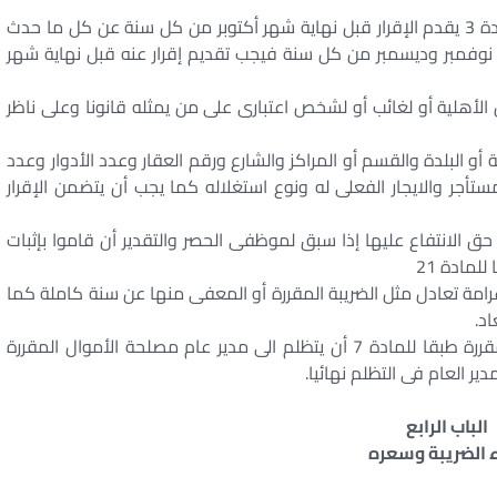
(ب) فى حالات الحصر السنوى المنصوص عليها فى المادة 3 يقدم الإقرار قبل نهاية شهر أكتوبر من كل سنة عن كل ما حدث
 نوفمبر وديسمبر من كل سنة فيجب تقديم إقرار عنه قبل نهاية شهر
الأهلية أو لغائب أو لشخص اعتبارى على من يمثله قانونا وعلى ناظر
أو البلدة والقسم أو المراكز والشارع ورقم العقار وعدد الأدوار وعدد
ر والايجار الفعلى له ونوع استغلاله كما يجب أن يتضمن الإقرار
ق الانتفاع عليها إذا سبق لموظفى الحصر والتقدير أن قاموا بإثبات
لمادة 21
 غرامة تعادل مثل الضريبة المقررة أو المعفى منها عن سنة كاملة كما
اد.
للمالك أو المنتفع المكلف بأداء الغرامة المقررة طبقا للمادة 7 أن يتظلم الى مدير عام مصلحة الأموال المقررة
ير العام فى التظلم نهائيا.
الباب الرابع
 الضريبة وسعره