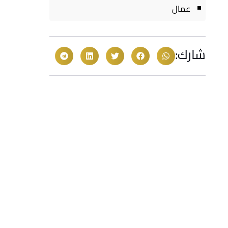
عمال
شارك: