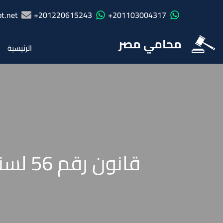
t.net
201220615243+
201103004317+
محامي مصر
الرئيسية
قانون رقم 56 لسنة 1954 فى شأن الضريبة على العقارات المبنية