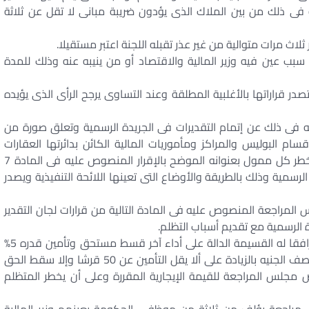
نه فى ذلك من بين الملاك الذى يؤدون ضريبة مبانى لا تقل عن ثلاثة
لاث مرات متوالية من غير عذر تقبله اللجنة اعتبر مستقيلا.
سبب عين فيه وزير المالية والاقتصاد أو من ينيبه عنه وذلك للمدة
در قراراتها بالأغلبية المطلقة وعند التساوى يرجح الرأى الذى يؤيده
عنه فى ذلك عن إتمام التقديرات فى الجريدة الرسمية وتعلق صورة من
ام البوليس والمراكز ومأموريات المالية الكائن بدائرتها العقارات
وتكون الضريبة واجبة الأداء بمجرد حصول النشر كما يخطر كل ممول بعنوانه الموضح بالإقرار المنصوص عليه فى المادة 7
الرسمية وذلك بالطريقة والأوضاع التى تعينها اللائحة التنفيذية ويصدر
المراجعة المنصوص عليه فى المادة التالية من قرارات لجان التقدير
ة الرسمية مع تقديم أسباب التظلم.
فإذا كان التظلم مقدما من الممول وجب أن يكون مرافقا له القسيمة الدالة على أداء آخر قسط مستحق وتأمين قدره 5%
من الضريبة المقدم فى شأنها المعارضة مع جبر كسر نصف الجنيه بالزيادة على ألا يقل التأمين عن 50 قرشا وإلا سقط الحق
مجلس المراجعة للقيمة الإيجارية المقررة وعلى أن يخطر المتظلم