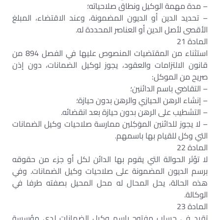
– مدة مهمة الوكيل ونطاق صلاحياته؛
– تحديد الدين أو الديون المضمونة، وعند الاقتضاء، المبلغ
الأقصى لأصل الدين أو العناصر المحددة له.
المادة 21
استثناء من المقتضيات المنصوص عليها في الفصل 894 من
قانون الالتزامات والعقود، يجوز لوكيل الضمانات، دون إذن
صريح من الموكل:
– التقاضي باسم الدائنين؛
– إنشاء الرهن الحيازي والرهن بدون حيازة؛
– التشطيب على الرهن بدون حيازة بعد انقضائه.
– لا يجوز للدائنين الموَكِلين ممارسة صلاحيات وكيل الضمانات
التي وكل للقيام بها باسمهم.
المادة 22
لا تؤثر الحوالة التي يقوم بها الدائن لكل أو جزء من حقوقه
برسم الديون المضمونة على صلاحيات وكيل الضمانات. وفي
هذه الحالة، يحل المحال له محل المحيل بصفته طرفا في
الوكالة.
المادة 23
تقيد في حساب مفتوح باسم وكيل الضمانات لدى مؤسسة