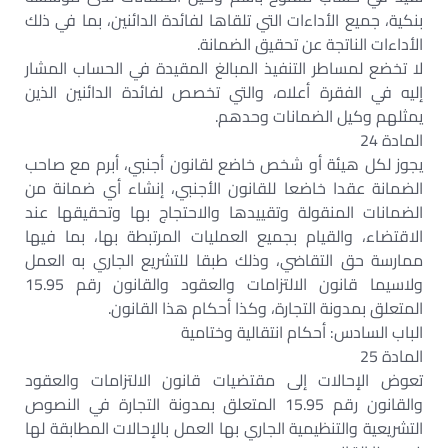
بنكية، جميع الأداءات التي تلقاها لفائدة الدائنين، بما في ذلك
الأداءات الناتجة عن تحقيق الضمانة.
لا تخضع لمساطر التنفيذ المبالغ المقيدة في الحساب المشار
إليه في الفقرة أعلاه، والتي تخصص لفائدة الدائنين الذين
يمثلهم وكيل الضمانات وحدهم.
المادة 24
يجوز لكل هيئة أو شخص خاضع لقانون أجنبي، أبرم مع صاحب
الضمانة عقدا خاضعا للقانون الأجنبي، إنشاء أي ضمانة من
الضمانات المنقولة وتقييدها والاحتجاج بها وتحقيقها عند
الاقتضاء، والقيام بجميع العمليات المرتبطة بها، بما فيها
ممارسة حق التقاضي، وذلك طبقا للتشريع الجاري به العمل
ولاسيما قانون الالتزامات والعقود والقانون رقم 15.95
المتعلق بمدونة التجارة، وكذا أحكام هذا القانون.
الباب السادس: أحكام انتقالية وختامية
المادة 25
تعوض الإحالات إلى مقتضيات قانون الالتزامات والعقود
والقانون رقم 15.95 المتعلق بمدونة التجارة في النصوص
التشريعية والتنظيمية الجاري بها العمل بالإحالات المطابقة لها