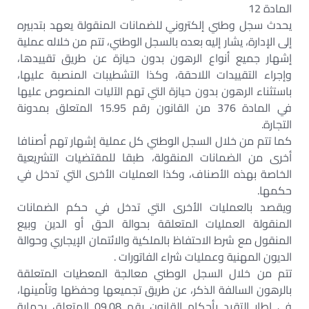
المادة 12
يحدث سجل وطني إلكتروني للضمانات المنقولة يعهد بتدبيره
إلى الإدارة، يشار إليه بعده بالسجل الوطني، تتم من خلاله عملية
إشهار جميع أنواع الرهون بدون حيازة عن طريق تقييدها،
وإجراء التقييدات اللاحقة، وكذا التشطيبات المنصبة عليها،
باستثناء الرهون بدون حيازة التي تهم الآليات المنصوص عليها
في المادة 376 من القانون رقم 15.95 المتعلق بمدونة
التجارة.
كما تتم من خلال السجل الوطني كل عملية إشهار تهم أصنافا
أخرى من الضمانات المنقولة، طبقا للمقتضيات التشريعية
الخاصة بهذه الأصناف، وكذا العمليات الأخرى التي تدخل في
حكمها.
ويقصد بالعمليات الأخرى التي تدخل في حكم الضمانات
المنقولة العمليات المتعلقة بحوالة الحق أو الدين وبيع
المنقول مع شرط الاحتفاظ بالملكية والائتمان الإيجاري وحوالة
الديون المهنية وعمليات شراء الفاتورات .
تتم من خلال السجل الوطني معالجة المعطيات المتعلقة
بالرهون السالفة الذكر، عن طريق تجميعها وحفظها وتأمينها،
في إطار التقيد بأحكام القانون رقم 09.08 المتعلق بحماية