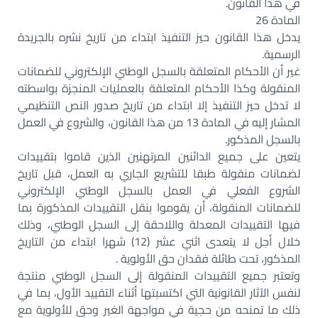
في هذا القانون.
المادة 26
يدخل هذا القانون حيز التنفيذ ابتداء من تاريخ نشره بالجريدة
الرسمية.
غير أن الأحكام المتعلقة بالسجل الوطني الإلكتروني للضمانات
المنقولة وكذا الأحكام المتعلقة بالعمليات المنجزة بواسطته
لا تدخل حيز التنفيذ إلا ابتداء من تاريخ صدور النص التنظيمي
المشار إليه في المادة 13 من هذا القانون، والشروع في العمل
بالسجل المذكور.
يتعين على جميع الدائنين المرتهنين الذين قاموا بتقييدات
لضمانات منقولة طبقا للتشريع الجاري به العمل، قبل تاريخ
الشروع الفعلي في العمل بالسجل الوطني الإلكتروني
للضمانات المنقولة، أن يقوموا بنقل التقييدات المذكورة بما
فيها التقييدات المعدلة واللاحقة إلى السجل الوطني، وذلك
خلال أجل لا يتعدى اثني عشر (12) شهرا ابتداء من التاريخ
المذكور، تحت طائلة فقدان حق الأولوية .
وتعتبر جميع التقييدات المنقولة إلى السجل الوطني منتجة
لنفس الآثار القانونية التي اكتسبتها أثناء التقييد الأول، بما في
ذلك ما تمنحه من حجية في مواجهة الغير وحق للأولوية مع