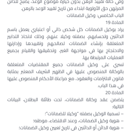
وفي حالة تقييد الرهن بدون حيازة موضوع الوعد، يصبح للدائن
المرتهن حق الأولوية ابتداء من تاريخ تقييد الوعد بالرهن.
الباب الخامس: وكيل الضمانات
المادة 19
يراد بوكيل الضمانات كل شخص ذاتي أو اعتباري يعمل باسم
الدائنين ولحسابهم، بصفته وكيلا عنهم، وذلك لاتخاذ التدابير
المتعلقة بإنشاء الضمانات لصالحهم وتقييدها وإدارتها
والاحتجاج بها في مواجهة الغير، وتحقيقها والقيام بجميع
العمليات المرتبطة بها.
تسري على وكيل الضمانات جميع المقتضيات المتعلقة
بالوكالة المنصوص عليها في الظهير الشريف المعتبر بمثابة
قانون الالتزامات والعقود، مع مراعاة الأحكام المنصوص عليها
في هذا الباب.
المادة 20
يتضمن عقد وكالة الضمانات، تحت طائلة البطلان، البيانات
التالية:
– تسمية الوكيل بصفته “وكيلا للضمانات”؛
– هوية وكيل الضمانات، وعند الاقتضاء، موطنه؛
– هوية الدائن أو الدائنين في تاريخ تعيين وكيل الضمانات؛