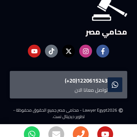
محامي مصر
1220615243(20+)
تواصل معانا الان
2026
Lawyer Egypt - محامى مصر.
جميع الحقوق محفوظة -
تطوير ديجيتال نست.