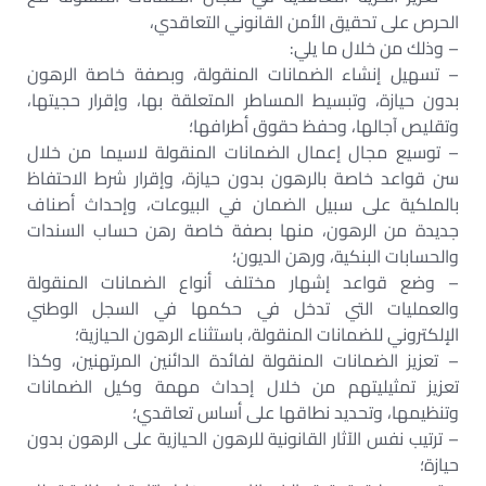
الحرص على تحقيق الأمن القانوني التعاقدي،
– وذلك من خلال ما يلي:
– تسهيل إنشاء الضمانات المنقولة، وبصفة خاصة الرهون
بدون حيازة، وتبسيط المساطر المتعلقة بها، وإقرار حجيتها،
وتقليص آجالها، وحفظ حقوق أطرافها؛
– توسيع مجال إعمال الضمانات المنقولة لاسيما من خلال
سن قواعد خاصة بالرهون بدون حيازة، وإقرار شرط الاحتفاظ
بالملكية على سبيل الضمان في البيوعات، وإحداث أصناف
جديدة من الرهون، منها بصفة خاصة رهن حساب السندات
والحسابات البنكية، ورهن الديون؛
– وضع قواعد إشهار مختلف أنواع الضمانات المنقولة
والعمليات التي تدخل في حكمها في السجل الوطني
الإلكتروني للضمانات المنقولة، باستثناء الرهون الحيازية؛
– تعزيز الضمانات المنقولة لفائدة الدائنين المرتهنين، وكذا
تعزيز تمثيليتهم من خلال إحداث مهمة وكيل الضمانات
وتنظيمها، وتحديد نطاقها على أساس تعاقدي؛
– ترتيب نفس الآثار القانونية للرهون الحيازية على الرهون بدون
حيازة؛