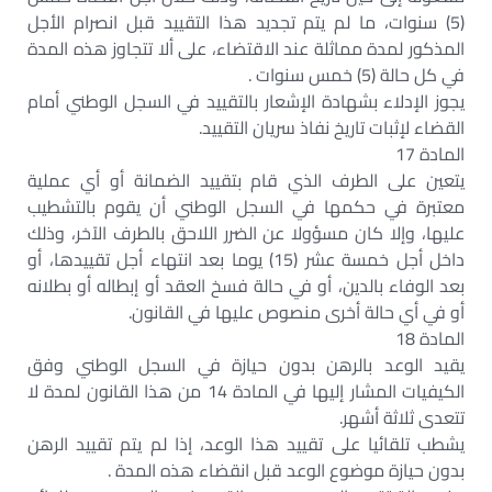
(5) سنوات، ما لم يتم تجديد هذا التقييد قبل انصرام الأجل
المذكور لمدة مماثلة عند الاقتضاء، على ألا تتجاوز هذه المدة
في كل حالة (5) خمس سنوات .
يجوز الإدلاء بشهادة الإشعار بالتقييد في السجل الوطني أمام
القضاء لإثبات تاريخ نفاذ سريان التقييد.
المادة 17
يتعين على الطرف الذي قام بتقييد الضمانة أو أي عملية
معتبرة في حكمها في السجل الوطني أن يقوم بالتشطيب
عليها، وإلا كان مسؤولا عن الضرر اللاحق بالطرف الآخر، وذلك
داخل أجل خمسة عشر (15) يوما بعد انتهاء أجل تقييدها، أو
بعد الوفاء بالدين، أو في حالة فسخ العقد أو إبطاله أو بطلانه
أو في أي حالة أخرى منصوص عليها في القانون.
المادة 18
يقيد الوعد بالرهن بدون حيازة في السجل الوطني وفق
الكيفيات المشار إليها في المادة 14 من هذا القانون لمدة لا
تتعدى ثلاثة أشهر.
يشطب تلقائيا على تقييد هذا الوعد، إذا لم يتم تقييد الرهن
بدون حيازة موضوع الوعد قبل انقضاء هذه المدة .