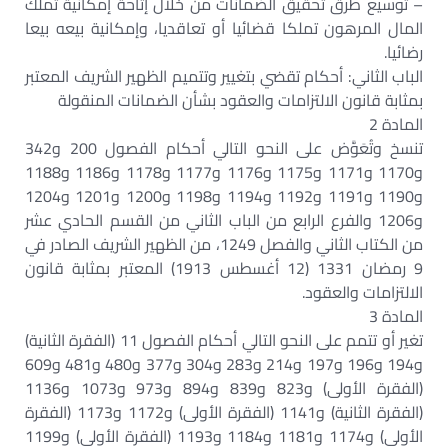
– توسيع طرق تحقيق الضمانات من خلال إتاحة إمكانية تملك
المال المرهون تملكا قضائيا أو تعاقديا، وإمكانية بيعه بيعا
رضائيا.
الباب الثاني: أحكام تقضي بتغيير وتتميم الظهير الشريف المعتبر
بمثابة قانون الالتزامات والعقود بشأن الضمانات المنقولة
المادة 2
تنسخ وتُعَوَّض على النحو التالي أحكام الفصول 200 و342
و1170 و1171 و1175 و1176 و1177 و1178 و1186 و1188
و1190 و1191 و1192 و1194 و1198 و1200 و1201 و1204
و1206 والفرع الرابع من الباب الثاني من القسم الحادي عشر
من الكتاب الثاني والفصل 1249، من الظهير الشريف الصادر في
9 رمضان 1331 (12 أغسطس 1913) المعتبر بمثابة قانون
الالتزامات والعقود.
المادة 3
تغير أو تتمم على النحو التالي أحكام الفصول 11 (الفقرة الثانية)
و194 و196 و197 و214 و283 و304 و377 و480 و481 و609
(الفقرة الأولى) و823 و839 و894 و973 و1073 و1136
(الفقرة الثانية) و1141 (الفقرة الأولى) و1172 و1173 (الفقرة
الأولى) و1174 و1181 و1184 و1193 (الفقرة الأولى) و1199