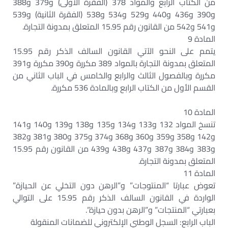
من الكتاب الرابع والمواد 378 (الفقرة الأولى) و379 و388
و390 و436 و440 و529 و534 و538 (الفقرة الثانية) و539
و541 و542 من القانون رقم 15.95 المتعلق بمدونة التجارة.
المادة 9
يتمم على النحو الآتي القانون السالف الذكر رقم 15.95
المتعلق بمدونة التجارة بالمواد 389 مكررة و390 مكررة و391
مكررة وبالفصول الثالث والرابع والخامس في الباب الثاني من
القسم الأول من الكتاب الرابع وبالمادة 536 مكررة.
المادة 10
تنسخ المواد 132 و133 و134 و135 و138 و139 و140 و141
و142 و358 و359 و360 و368 و374 و375 و380 و381 و382
و383 و384 و387 و437 و438 و439 من القانون رقم 15.95
المتعلق بمدونة التجارة.
المادة 11
تعوض عبارتا “المنتوجات” و”الرهن دون التخلي عن الحيازة”
الواردة في القانون السالف الذكر رقم 15.95 على التوالي
بعبارتي “المنتجات” و”الرهن بدون حيازة”.
الباب الرابع: السجل الوطني الإلكتروني للضمانات المنقولة