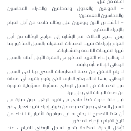
أعلاه من قبل:
– الموثقين والعدول والمحامين والخبراء المحاسبين
والمحاسبين المعتمدين؛
– الأشخاص الذين يتوفرون على وكالة خاصة من أجل القيام
بالإجراء المذكور.
وفي جميع الحالات، تتم الإشارة إلى مراجع الوكالة من أجل
القيام بإجراءات تقييد الضمانات المنقولة بالسجل المذكور بما
فيها التقييدات اللاحقة والتشطيبات.
لا يتطلب إجراء التقييد المذكور في الفقرة الأولى أعلاه بالسجل
الوطني الإدلاء بأية وثيقة.
لا يتم التحقق من صحة المعلومات المصرح بها لدى السجل
الوطني. وتبعا لذلك، يعتبر الطرف الذي يقوم بتقييد أي ضمانة
من الضمانات في السجل الوطني مسؤولا مسؤولية قانونية
عن صحة البيانات التي يدلي بها.
في حالة حدوث خطأ مادي في تقييد الرهن بدون حيازة في
السجل الوطني، يجوز تصحيحه عن طريق إجراء تقييد تعديلي، غير
أن هذا التصحيح لا يحتج به في مواجهة الأغيار إلا ابتداء من
تاريخ القيام بالإجراء المذكور.
تؤهل الإدارة المكلفة بتدبير السجل الوطني للقيام ، عند