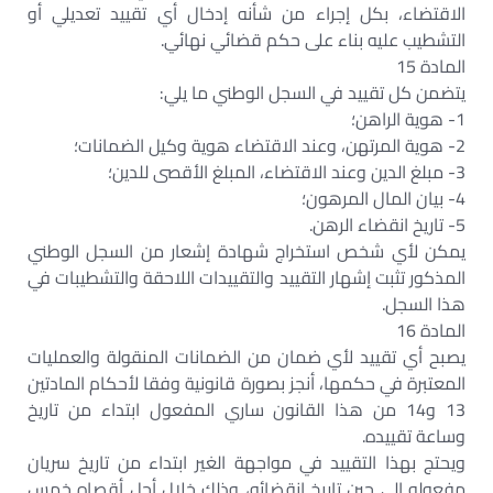
الاقتضاء، بكل إجراء من شأنه إدخال أي تقييد تعديلي أو
التشطيب عليه بناء على حكم قضائي نهائي.
المادة 15
يتضمن كل تقييد في السجل الوطني ما يلي:
1- هوية الراهن؛
2- هوية المرتهن، وعند الاقتضاء هوية وكيل الضمانات؛
3- مبلغ الدين وعند الاقتضاء، المبلغ الأقصى للدين؛
4- بيان المال المرهون؛
5- تاريخ انقضاء الرهن.
يمكن لأي شخص استخراج شهادة إشعار من السجل الوطني
المذكور تثبت إشهار التقييد والتقييدات اللاحقة والتشطيبات في
هذا السجل.
المادة 16
يصبح أي تقييد لأي ضمان من الضمانات المنقولة والعمليات
المعتبرة في حكمها، أنجز بصورة قانونية وفقا لأحكام المادتين
13 و14 من هذا القانون ساري المفعول ابتداء من تاريخ
وساعة تقييده.
ويحتج بهذا التقييد في مواجهة الغير ابتداء من تاريخ سريان
مفعوله إلى حين تاريخ انقضائه، وذلك خلال أجل أقصاه خمس