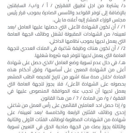
د/ يشترط من اجل تطبيق الفقرتين / أ / و/ب/ السابقتين
بالإضافة إلى توفر القواعد والأسس الصادرة بموجب قرار رئيس
مجلس الوزراء المشار إليه أعلاه ما يلي..
1/ / أن تكون الشهادة الأعلى التي حصلها عليها العامل /بعد
تعيينه/ من الشهادات المقبولة لشغل وظائف الجهة العامة
التي يعمل لديها بموجب نظامها الداخلي.
2/ / أن تكون هناك وظيفة شاغرة في الملاك العددي للجهة
العامة التي يعمل لديها تتوفر فيه شروط شغلها.
هـ/ في حال عدم تسوية وضع العامل /الذي حصل على شهادة
أعلى من الشهادة المعين على أساسها/ وفق أحكام هذه
المادة /خلال مدة ستة اشهر من تاريخ تقديمه الطلب المشعر
بحصوله على الشهادة الأعلى/ فلا يجوز للجهة العامة التي
يعمل لديها أن تحجب عنه الموافقة المنصوص عليها في
الفقرة / و/ من المادة / 7 / من هذا القانون.
و/ إذا حصل احد العاملين القائمين على رأس العمل من شاغلي
إحدى وظائف الفئتين الرابعة والخامسة /بعد تعيينه/ على
شهادة من الشهادات المطلوبة لوظائف الفئات الأولى والثانية
والثالثة يجوز بصك من الجهة صاحبة الحق في التعيين تسوية