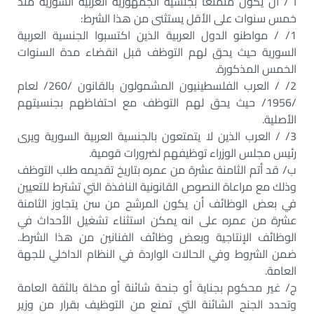
أ / أن يكون متمتعا بجنسية الجمهورية العربية السورية منذ
خمس سنوات على الأقل يستثنى من هذا الشرط:
1/ / مواطنو الدول العربية الذين اكتسبوا الجنسية العربية
السورية حيث يحق لهم التوظف قبل انقضاء مدة السنوات
الخمس المذكورة.
2/ / العرب الفلسطينيون المشمولون بالقانون /260/ لعام
/1956/ حيث يحق لهم التوظف مع احتفاظهم بجنسيتهم
الأصلية.
3/ / العرب الذين لا يتمتعون بالجنسية العربية السورية ويرى
رئيس مجلس الوزراء توظيفهم لضرورات قومية.
ب/ قد أتم الثامنة عشرة من عمره بتاريخ تقديمه طلب التوظف
وذلك مع مراعاة النصوص القانونية النافذة التي تشترط للتعيين
في بعض الوظائف أن يكون المرشح من سن يتجاوز الثامنة
عشرة من عمره على انه يمكن استثناء تشغيل الأحداث في
الوظائف الإنتاجية وبعض وظائف الفنانين من هذا الشرط..
ضمن الشروط وفي الحالات الواردة في النظام الداخلي للجهة
العامة.
ج/ غير محكوم بجناية أو جنحة شائنة أو مخلة بالثقة العامة
وتحدد الجنح الشائنة التي تمنع من التوظيف بقرار من وزير