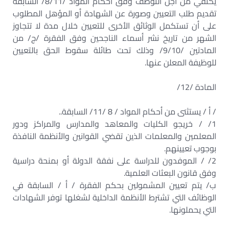
يكتفي من اجل التوظف وفق أحكام المواد /8/11/ السابقة
تقديم طلب التعيين وصورة عن الشهادة أو المؤهل المطلوب
على أن تستكمل الوثائق الأخرى للتعيين خلال مدة لا تتجاوز
الشهر من تاريخ نشر أسماء الناجحين وفق الفقرة /ج/ من
المادتين /9/10/ وذلك تحت طائلة سقوط الحق بالتعيين
للوظيفة المعلن عنها.
المادة /12/
/ أ / يستثنى من أحكام المواد / 8 /11/ السابقة..
1/ / خريجو الكليات والمعاهد والمدارس والمراكز ودور
المعلمين والمعلمات الذين تقضي القوانين والأنظمة النافذة
بوجوب تعيينهم.
2/ / الموفدون للدراسة على نفقة الدولة أو بمنحة دراسية
وفق قانون البعثات العلمية.
ب/ يتم تعيين المشمولين بحكم الفقرة / أ / السابقة في
الوظائف التي تشترط الأنظمة الداخلية لشغلها توفر الشهادات
التي يحملونها.