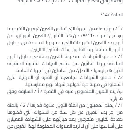
وضعه وفق أحكام الفقرات / أ / ب / ج / د / هـ/ السابقة.
المادة /14/
/ أ / يجوز بصك من الجهة التي تمارس التعيين /ودون التقيد بما
ورد في المواد /8/11/ من هذا القانون/ التعيين بأجور تزيد عن
أجور بدء التعيين للشهادات التي يحملونها المحددة في جداول
الأجور الملحقة بهذا القانون وذلك للفئتين التاليتين..
1/ / حاملو الشهادات المطلوبة للتعيين بمقتضى جداول الأجور
الملحقة بهذا القانون من عناصر القيادات النقابية المتفرغة
الذين هم ليسوا /بالأصل/ من العاملين في الجهات العامة.
2/ / حاملو الشهادات الجامعية أو الفنية أو المهنية الذين
اشتغلوا في مهنة حرة تخولهم شهاداتهم ممارستها.
ب/ يتم التعيين المنصوص عليه في الفقرة / أ / السابقة وفق
ما يلي..
1/ / يمنح المعينون من الفئة الأولى علاوة قدرها / 2 / بالمئة
من اجر بدء التعيين عن كل سنة من السنوات التي قضوها
كقادة نقابيين متفرغين بعد حيازتهم على الشهادة المعينين
على أساسها على أن لا تزيد العلاوات الممنوحة لهذا الغرض عن