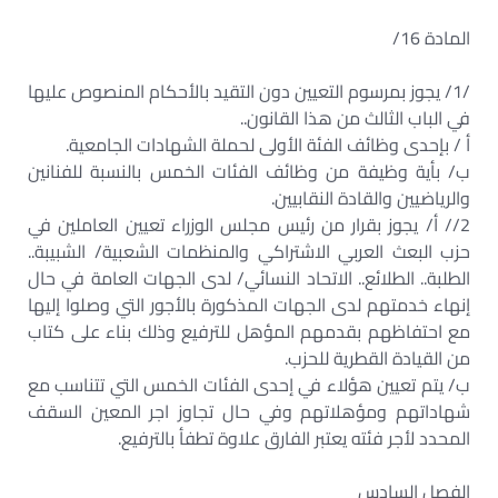
المادة 16/
/1/ يجوز بمرسوم التعيين دون التقيد بالأحكام المنصوص عليها
في الباب الثالث من هذا القانون..
أ / بإحدى وظائف الفئة الأولى لحملة الشهادات الجامعية.
ب/ بأية وظيفة من وظائف الفئات الخمس بالنسبة للفنانين
والرياضيين والقادة النقابيين.
2// أ/ يجوز بقرار من رئيس مجلس الوزراء تعيين العاملين في
حزب البعث العربي الاشتراكي والمنظمات الشعبية/ الشبيبة..
الطلبة.. الطلائع.. الاتحاد النسائي/ لدى الجهات العامة في حال
إنهاء خدمتهم لدى الجهات المذكورة بالأجور التي وصلوا إليها
مع احتفاظهم بقدمهم المؤهل للترفيع وذلك بناء على كتاب
من القيادة القطرية للحزب.
ب/ يتم تعيين هؤلاء في إحدى الفئات الخمس التي تتناسب مع
شهاداتهم ومؤهلاتهم وفي حال تجاوز اجر المعين السقف
المحدد لأجر فئته يعتبر الفارق علاوة تطفأ بالترفيع.
الفصل السادس