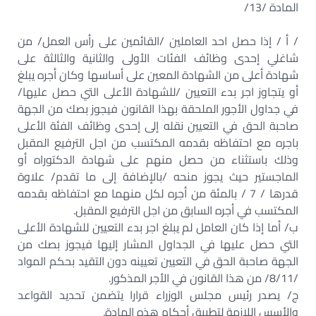
المادة /13/
/ أ / إذا حصل احد العاملين /القائمين على رأس العمل/ من
شاغلي إحدى وظائف الفئات الأولى والثانية والثالثة على
شهادة أعلى من الشهادة المعين على أساسها وكان أجره يبلغ
أو يتجاوز اجر بدء التعيين /للشهادة الأعلى التي حصل عليها/
في جداول الأجور الملحقة بهذا القانون فيجوز بصك من الجهة
صاحبة الحق في التعيين نقله إلى إحدى وظائف الفئة الأعلى
باجره مع احتفاظه بقدمه المكتسب من اجل الترفيع المقبل
وذلك باستثناء من حصل منهم على شهادة الدكتوراه أو
الماجستير حيث يجوز منحه /بالإضافة إلى ما تقدم/ علاوة
قدرها / 7 / بالمئة من أجره لكل منهما مع احتفاظه بقدمه
المكتسب في أجره السابق من اجل الترفيع المقبل.
ب/ أما إذا كان العامل لم يبلغ اجر بدء التعيين للشهادة الأعلى
التي حصل عليها في الجداول المشار إليها فيجوز بصك من
الجهة صاحبة الحق في التعيين تعيينه دون التقيد بحكم المواد
/8/11/ من هذا القانون في الأجر المذكور.
ج/ يصدر رئيس مجلس الوزراء قرارا يتضمن تحديد القواعد
والأسس اللازمة لتطبيق أحكام هذه المادة.