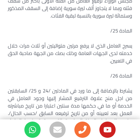
مجلس الوزراء ترفيع العامل من الفئة الأولى بأكثر من سقف
فئته وبما لا يتجاوز ألف ليرة سورية إضافة إلى السقف المذكور
وستمائة ليرة سورية بالنسبة لبقية الفئات.
المادة 25/
يسرح العامل الذي لا يرفع مرتين متواليتين أو ثلاث مرات خلال
خدمته لدى الجهات العامة وذلك بصك من الجهة صاحبة الحق
في التعيين.
المادة 26/
يشترط بالإضافة إلى ما ورد في المادتين /24 و 25/ السابقتين
من اجل منح علاوة الترفيع المشار إليها وجود العامل في
الخدمة أو ما في حكمها مدة سنتين اعتبارا من تاريخ مباشرته
العمل بعد تعيينه أو من تاريخ ترفيعه السابق /حسب الحال/.
وفي حال حلول السنة الميلادية التي يستحق فيها العامل
الترفيع دون أن تبلغ خدمته الفعلية أو ما في حكمها مدة
السنتين فيمنح نسبة من علاوة الترفيع تتناسب ومدة خدمته