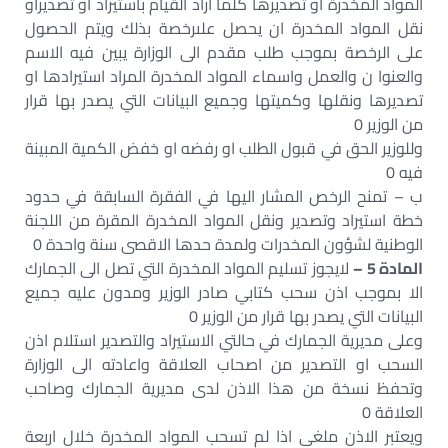
المواد المخدرة او تصديرها كلما اراد القيام باستيراد او تصديراو
نقل المواد المخدرة ان يحصل علىرخصة بذلك ويتم الحصول
على الرخصة بموجب طلب مقدم الى الوزارة يبين فيه الاسم
والعنوا ن والعمل واسماء المواد المخدرة المراد استيرادها او
تصديرها ونقلها وكميتها وجميع البيانات التي يصدر بها قرار
من الوزير 0
وللوزير الحق في قبول الطلب او رفضه او خفض الكمية المبينة
فيه 0
ب – تمنح الرخص المشار اليها في الفقرة السابقة في حدود
خطة استيراد وتصدير ونقل المواد المخدرة المقرة من اللجنة
الوطنية لشؤون المخدرات ولمدة حدها الاقصى سنة واحدة 0
المادة 5 –
لايجوز تسليم المواد المخدرة التي تصل الى الجمارك
الا بموجب اذن سحب كتابي صادر الوزير ومدون عليه جميع
البيانات التي يصدر بها قرار من الوزير 0
وعلى مديرية الجمارك في حالتي الاستيراد والتصدير استلام اذن
السحب او التصدير من اصحاب العلاقة واعادته الى الوزارة
وتحفظ نسخة من هذا الاذن لدى مديرية الجمارك وصاحب
العلاقة 0
ويعتبر الاذن ملغى اذا لم تسحب المواد المخدرة خلال اربعة