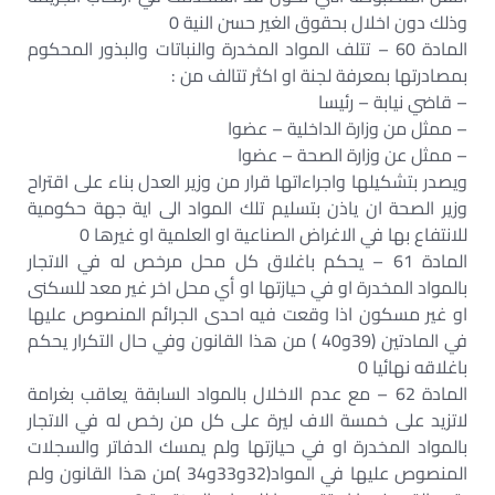
وذلك دون اخلال بحقوق الغير حسن النية 0
المادة 60 – تتلف المواد المخدرة والنباتات والبذور المحكوم
بمصادرتها بمعرفة لجنة او اكثر تتالف من :
– قاضي نيابة – رئيسا
– ممثل من وزارة الداخلية – عضوا
– ممثل عن وزارة الصحة – عضوا
ويصدر بتشكيلها واجراءاتها قرار من وزير العدل بناء على اقتراح
وزير الصحة ان ياذن بتسليم تلك المواد الى اية جهة حكومية
للانتفاع بها في الاغراض الصناعية او العلمية او غيرها 0
المادة 61 – يحكم باغلاق كل محل مرخص له في الاتجار
بالمواد المخدرة او في حيازتها او أي محل اخر غير معد للسكنى
او غير مسكون اذا وقعت فيه احدى الجرائم المنصوص عليها
في المادتين (39و40 ) من هذا القانون وفي حال التكرار يحكم
باغلاقه نهائيا 0
المادة 62 – مع عدم الاخلال بالمواد السابقة يعاقب بغرامة
لاتزيد على خمسة الاف ليرة على كل من رخص له في الاتجار
بالمواد المخدرة او في حيازتها ولم يمسك الدفاتر والسجلات
المنصوص عليها في المواد(32و33و34 )من هذا القانون ولم