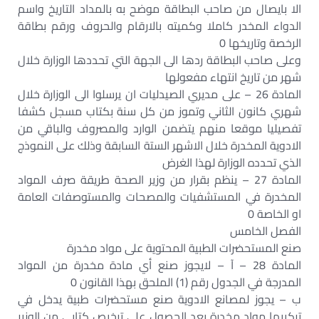
الا بايصال من صاحب البطاقة موضح به بالمداد التاريخ واسم
الدواء المخدر كاملا وكميته بالارقام والحروف ورقم بطاقة
الرخصة وتاريخها 0
وعلى صاحب البطاقة ردها الى الجهة التي تحددها الوزارة خلال
شهر من تاريخ انتهاء مفعولها
المادة 26 – على مديري الصيدليات ان يرسلوا الى الوزارة خلال
شهري كانون الثاني وتموز من كل سنة بكتاب مسجل كشفا
تفصيليا موقعا منهم يتضمن الوارد والمصروف والباقي من
الادوية المخدرة خلال الاشهر الستة السابقة وذلك على النموذج
الذي تحدده الوزارة لهذا الغرض
المادة 27 – ينظم بقرار من وزير الصحة طريقة صرف المواد
المخدرة في المستشفيات والمصحات والمستوصفات العامة
او الخاصة 0
الفصل الخامس
صنع المستحضرات الطبية المحتوية على مواد مخدرة
المادة 28 – آ – لايجوز صنع أي مادة مخدرة من المواد
المدرجة في الجدول رقم (1) الملحق بهذا القانون 0
ب – يجوز لمصانع الادوية صنع مستحضرات طبية يدخل في
تركيبها مواد مخدرة بعد الحصول على ترخيص كتابي من الوزير