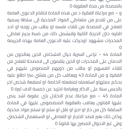
بالمصحة من مدة العقوبة 0
و – مع مراعاة الفقرة د من هذه المادة لاتقام الدعوى العامة
على من تقدم من متعاطي المواد المخدرة الى سلطة رسمية
للعلاج في المصحة من تلقاء نفسه او بطلب من زوجه او احد
اقاربه حتى الدرجة الثانية ولايشمل ذلك من ضبط بجرم تعاطي
المخدرات مشهود اوحركت عليه الدعوى العامة بهذه الجريمة
0
المادة 44 – تراعى السرية حيال الاشخاص الذين يعالجون من
الادمان على المخدرات او الذين يتقمون الى لامصحة للعلاج من
تلقاء انفسهم او بطلب من ذويهم المنصوص عليهم في
الفقرة و من المادة 43 ويعاقب كل من بفشي سرا اطلع عليه
بحكم عملهاو استعمله لمنفعته الخاصة او لمنفعة شخص اخر
بالحبس سنة على الاكثر وبغرامة لاتزيد عن خمسة الاف ليرة 0
المادة 45 – مع مراعاة عدم الاخلال باي عقوبة اشد ينص
عليها القانون يعاقب بالعقوبة المنضصوص عليها في المادة
السابقة كل من حاز او احرز او نقل او سلم او تسلم مواد مخدرة
وكان ذلك بغير قصد الاتجار او التعاطي او الاستعمال الشخصي
وفي غير الاحوال المصرح بها قانونا 0