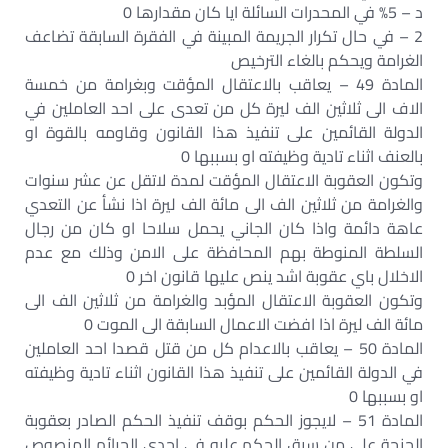
د – 5% في المحدرات السائلة ايا كان مقدارها 0
2 – في حال تكرار الجريمة المبينة في الفقرة السابقة تضاعف
الغرامة ويحكم بالغاء الترخيص
المادة 49 – يعاقب بالاعتقال المؤقت وبغرامة من خمسة
الاف الى ثلاثين الف ليرة كل من تعدى على احد العاملين في
الدولة القائمين على تنفيذ هذا القانون وقاومه بالقوة او
بالعنف اثناء تادية وظيفته او بسببها 0
وتكون العقوبة الاعتقال المؤقت لمدة لاتقل عن عشر سنوات
والغرامة من ثلاثين الف الى مائة الف ليرة اذا نشأ عن التعدي
عاهة دائمة واذا كان الجاني يحمل سلاحا او كان من رجال
السلطة المنوطة بهم المحافظة على الامن وذلك مع عدم
الاخلال باي عقوبة اشد ينص عليها قانون اخر 0
وتكون العقوبة الاعتقال المؤبد والغرامة من ثلاثين الف الى
مائة الف ليرة اذا افضت الاعمال السابقة الى الموت 0
المادة 50 – يعاقب بالاعدام كل من قتل قصدا احد العاملين
في الدولة القائمين على تنفيذ هذا القانون اثناء تادية وظيفته
او بسببها 0
المادة 51 – لايجوز الحكم بوقف تنفيذ الحكم الصادر بعقوبة
الجنحة على من سبق الحكم عليه في احدى الجرائم المنصوص