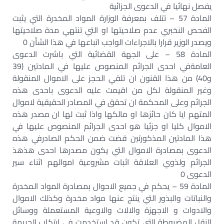
يفصل نهائيا في الدعوى الجزائية
المادة 57 – تتلف بمعرفة الوزارة المواد المخدرة التي يثبت
الفحص النخبري عدم صلاحيتها او التي تنتهي مدة صلاحيتها
ويصدر الوزير قرارا بالاجراءات الواجب اتباعها في هذا الشأن 0
المادة 58 – على الجهة القضائية التي باشرت الدعوى
العامةفي احدى الجرائم المنصوص عليها في المادتين (39
و40) من هذا القنون ان تلقي الحجز على الاموال المنقولة
وغير المنقولة لكل من اقيمت عليه الدعوى باحدى هذه
الجرائم وعلى المحكمة ان تحقق في المصادر الحقيقية لاموال
المتهم ايا كان حائزها او مالكها واذا ثبت لها ان مصدر هذه
الاموال كليا او جزئيا هو احدى الجرائم المنصوص عليها في
هذا المادتين المذكورتين قضت ضمن الحكم الصادرفي هذه
الدعوى بمصادرة الاموال التي يكون مصدرها احدى هذهذ
الجرائم ولذوي العلاقة اثبات مشروعية اموالهم اثناء سير
الدعوى 0
المادة 59 – يحكم في جميع الاحوال بمصادرة المواد المخدرة
والنباتات والبذور التي ينتج عنها مواد مخدرة وكذلك الاموال
والادوات و الاجهزة والالات والاوعية المستعملة ووسائل
النقل المضبوطة التي تكون قد استخدمت في ارتكاب الجريمة