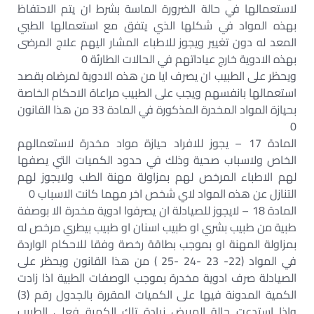
لاستعمالها في حالة الضرورة الماسة بشرط ان يتم الاحتفاظ
بهذه المواد في شكلها الذي يتفق مع استعمالها الطبي
المعد له دون تغيير ويجوز للاطباء المشار اليهم علاج المرضى
بهذه الادوية خارج عياداتهم في الحالات الطارئة 0
ويحظر على الطبيب ان يصرف ايا من هذه الادوية لمرضاه بقصد
استعمالها بانفسهم ويجب على الطبيب مراعاة الاحكام الخاصة
بحيازة المواد المخدرة المذكورة في المادة 33 من هذا القانون
0
المادة 17 – يجوز للافراد حيازة مواد مخدرة لاستعمالهم
الخاص ولاسباب صحية وذلك في حدود الكميات التي يصفها
لهم الاطباء المرخص لهم بمزاولة مهنة الطب ولايجوز لهم
التنازل عن هذه المواد لاي شخص اخر مهما كانت الاسباب 0
المادة 18 – لايجوز للصيادلة ان يصرفوا ادوية مخدرة الا بوصفة
طبية من طبيب بشري او طبيب اسنان او طبيب بيطري مرخص له
بمزاولة المهنة او بموجب بطاقة رخصة وفقا للاحكام الواردة
في المواد (22- 23 -24 -25 ) من هذا القانون ويحظر على
الصيادلة صرف ادوية مخدرة بموجب الوصفات الطبية اذا زادت
الكمية المدونة فيها على الكميات المقررة بالجدول رقم (3)
واذا استدعت حالة المريض زيادة تلك الكمية فعلى الطبيب