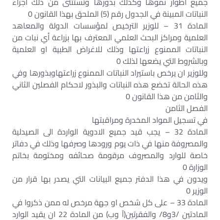
جميع اطوار نموها وكذلك بذورها وتستثنى من ذلك اجزاء
النباتات المبينة في الجدول رقم (5) الملحق بهذا القانون 0
المادة 31 – للوزير الترخيص لمؤسسات الدولة والمعاهد
العلمية ومراكز البحث العلمي المعترف بها بزراعة أي نبات من
النباتات الممنوع زراعتها وذلك للاغراض الطبية او العلمية
وبالشروط التي يضعها لذلك 0
وللوزير ان يرخص باستيراد النباتات الممنوع زراعتهاوبذورها وفي
هذه الحالة تخضع هذه النباتات والبذور لاحكام الفصلين الثاني
والثامن من هذا القانون 0
الفصل الثامن
في تسجيل المواد المخدرة ومراقبتها
المادة 32 – يجب قيد جميع الادوية الواردة الى الصيدلية
والمصروفة منها في ذات يوم ورودها وصرفها وذلك في دفاتر
خاصة للوارد والمصروف مرقومة صحائفه ومختومة بخاتم
الوزارة 0
ويدون في هذا الدفتر جميع البيانات التي يصدر بها قرار من
الوزير 0
المادة 33 – على كل شخص او جهة مرخص له ممن ذكروا في
المادتين /3و8/ والفقرتين(آ وب) من المادة 22 ان يقيد الوارد