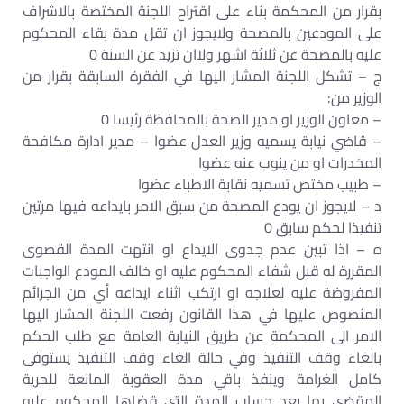
بقرار من المحكمة بناء على اقتراح اللجنة المختصة بالاشراف
على المودعين بالمصحة ولايجوز ان تقل مدة بقاء المحكوم
عليه بالمصحة عن ثلاثة اشهر ولاان تزيد عن السنة 0
ج – تشكل اللجنة المشار اليها في الفقرة السابقة بقرار من
الوزير من:
– معاون الوزير او مدير الصحة بالمحافظة رئيسا 0
– قاضي نيابة يسميه وزير العدل عضوا – مدير ادارة مكافحة
المخدرات او من ينوب عنه عضوا
– طبيب مختص تسميه نقابة الاطباء عضوا
د – لايجوز ان يودع المصحة من سبق الامر بايداعه فيها مرتين
تنفيذا لحكم سابق 0
ه – اذا تبين عدم جدوى الايداع او انتهت المدة القصوى
المقررة له قبل شفاء المحكوم عليه او خالف المودع الواجبات
المفروضة عليه لعلاجه او ارتكب اثناء ايداعه أي من الجرائم
المنصوص عليها في هذا القانون رفعت اللجنة المشار اليها
الامر الى المحكمة عن طريق النيابة العامة مع طلب الحكم
بالغاء وقف التنفيذ وفي حالة الغاء وقف التنفيذ يستوفى
كامل الغرامة وينفذ باقي مدة العقوبة المانعة للحرية
المقضي بها بعد حساب المدة التي قضاها المحكوم عليه