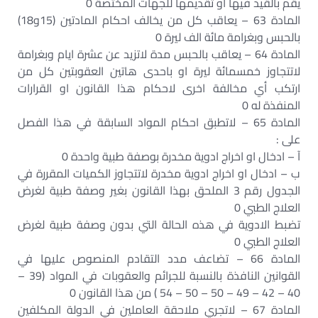
يقم بالقيد فيها او تقديمها للجهات المختصة 0
المادة 63 – يعاقب كل من يخالف احكام المادتين (15و18)
بالحبس وبغرامة مائة الف ليرة 0
المادة 64 – يعاقب بالحبس مدة لاتزيد عن عشرة ايام وبغرامة
لاتتجاوز خمسمائة ليرة او باحدى هاتين العقوبتين كل من
ارتكب أي مخالفة اخرى لاحكام هذا القانون او القرارات
المنفذة له 0
المادة 65 – لاتطبق احكام المواد السابقة في هذا الفصل
على :
آ – ادخال او اخراج ادوية مخدرة بوصفة طبية واحدة 0
ب – ادخال او اخراج ادوية مخدرة لاتتجاوز الكميات المقررة في
الجدول رقم 3 الملحق بهذا القانون بغير وصفة طبية لغرض
العلاج الطبي 0
تضبط الادوية في هذه الحالة التي بدون وصفة طبية لغرض
العلاج الطبي 0
المادة 66 – تضاعف مدد التقادم المنصوص عليها في
القوانين النافذة بالنسبة للجرائم والعقوبات في المواد (39 –
40 – 42 – 49 – 50 – 50 – 54 ) من هذا القانون 0
المادة 67 – لاتجري ملاحقة العاملين في الدولة المكلفين