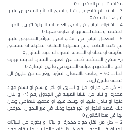
مكافحة جرائم المخدرات 0
3 – استخدام قاصر في ارتكاب احدى الجرائم المنصوص عليها
في هذه المادة 0
4 – اشتراك الجاني في احدى العصابات الدولية لتهريب المواد
المخدرة او عمله لحسابها او تعاونه معها 0
5 – استغلال الجاني في ارتكاب احدى الجرائم المنصوص عليها
في هذه المادة اوفي تسهيلها السلطة المخولة له بمقتضى
وظيفته او عمله او الحصانة المقررة له طبقا للقانون 0
ج- تقضي المحكمة فضلا عن العقوبة المقررة لجريمة تهريب
المواد المخدرة بالغرامة المقررة في قانون الجمارك 0
المادة 40 – يعاقب بالاعتقال المؤبد وبغرامة من مليون الى
خمسة ملايين ليرة :
1- كل من حاز او احرز او اشترى او باع او سلم او تسلم مواد
مخدرة او نباتا من النباتا المبينة في الجدول رقم (4) او تنازل
عنها او تبادل عليها او توسط فيها او قدمها للتعاطي وكان
ذلك بقصد الاتجار او اتجر فيها وذلك في غير الاحوال المرخص
بها في هذا القانون 0
2 – كل من نقل مواد مخدرة او نباتا او بذوره من النباتات
المبينة في الجدول رقم 4 اذا كان عالما بان ما ينقله مواد