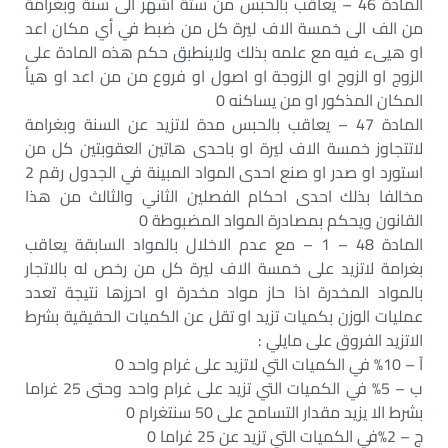
المادة 46 – يعاقب بالحبس من ستة اشهر الى سنة وبغرامة
من الف الى خمسة الاف ليرة كل من ضبط في أي مكان اعد
او هيىء فيه مع علمه بذلك ولاينطبق حكم هذه المادة على
الزوج او الزوج او الزوجة او اصول او فروع من من اعد او هيأ
المكان المذكور او من يساكنه 0
المادة 47 – يعاقب بالحبس مدة لاتزيد عن السنة وبغرامة
لاتتجاوز خمسة الاف ليرة او باحدى هاتين العقوبتين كل من
استورد او صدر او صنع احدى المواد المبينة في الجدول رقم 2
مخالفا بذلك احدى احكام الفصلين الثاني والثالث من هذا
القانون ويحكم بمصادرة المواد المضبوطة 0
المادة 48 – 1 – مع عدم الاخلال بالمواد السابقة يعاقب
بغرامة لاتزيد على خمسة الاف ليرة كل من رخص له بالاتجار
بالمواد المخدرة اذا حاز مواد مخدرة او احرزها نتيجة تعدد
عمليات الوزن بكميات تزيد او تقل عن الكميات الحقيقية بشرط
الاتزيد الفروق على مايلي :
آ – 10% في الكميات التي لاتزيد على غرام واحد 0
ب – 5% في الكميات التي تزيد على غرام واحد وحتى 25 غراما
بشرط الا يزيد مقدار التسامح على 50 سنتغرام 0
ج – 2%في الكميات التي تزيد عن 25 غراما 0