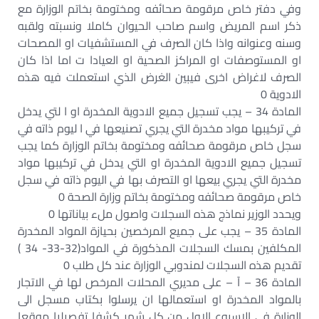
وفي دفتر خاص مرقومة صحائفه ومختومة بخاتم الوزارة مع
ذكر اسم المريض واسم صاحب الحيوان كاملا ونسبته ولقبه
وسنه وعنوانه واذا كان الصرف في المستشفيات او المصحات
او المستوصفات او المراكز الصحية او العيادا ت اما اذا كان
الصرف لاغراض اخرى فيبين الغرض الذي استعملت فيه هذه
الادوية 0
المادة 34 – يجب تسجيل جميع الادوية المخدرة او ا لتي يدخل
في تركيبها مواد مخدرة التي يجري تصنيعها في ا ليوم ذاته في
سجل خاص مرقومة صحائفه ومختومة بخاتم الوزارة كما يجب
تسجيل جميع الادوية المخدرة او التي يدخل في تركيبها مواد
مخدرة التي يجري بيعها او التصرف بها في اليوم ذاته في سجل
خاص مرقومة صحائفه ومختومة بخاتم وزارة الصحة 0
ويحدد الوزير نماذج هذه السجلات واصول ملء بياناتها 0
المادة 35 – يجب على جميع المرخصين بحيازة المواد المخدرة
المكلفين بمسك السجلات المذكورة في المواد(32-33- 34 )
تقديم هذه السجلات لمندوبي الوزارة عند كل طلب 0
المادة 36 – آ – على مديري المحلات المرخص لها في الاتجار
بالمواد المخدرة او استعمالها ان يرسلوا بكتاب مسجل الى
الوزارة في الاسبوع الاول من كل شهر كشفا تفصيليا موقعا