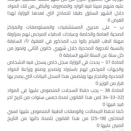
عليه منهم مبينا فيه الوارد والمصروف والباقي من تلك المواد
خلال الشهر السابق طبقا للنماذج التي تعدها الوزارة لهذا
الغرض 0
ب – على مديري المستشفيات والمستوصفات والمراكز
الصحية العامة والخاصة وعيادات الاطباء المرخص لهم بمزاولة
مهنة الطب القيام بالوا جب المذكور في الفقرة /آ/ السابقة
بالنسبة للادوية المخدرة خلال شهري كانون الثاني وتموز من
كل سنة عن الستة اشهر السابقة 0
المادة 37 – يحدث في الوزارة سجل خاص يسجل فيه الاشخاص
والجهات المرخص لهم باستيراد وتصدير وصنع وزراعة المواد
المخدرة والاتجار بها ويتضمن هذا السجل البيانات التي يصدر بها
قرار من الوزير 0
المادة 38 – يجب حفظ السجلات المنصوص عليها في المواد
(32-33-34 )من هذا القانون لمدة خمس سنوات من تاريخ اخر
قيد فيها 0
كما تحفظ الايصالات والوصفات الطبية المنصوص عليها فسي
المادتين (18-25) من هذا القانون للمدة ذاتها من التاريخ
المبين عليها 0