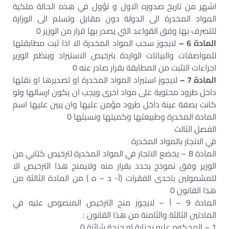
اشهر من تاريخ صدوره الاول و تؤول في هذه الحالة ملكية
المواد المخدرة الى الدولة دون مقابل وتسلم الى الوزارة
للتصرف بها وفق القواعد التي يصدر بها قرار من الوزير 0
المادة 6 –
لايجوز سحب المواد المخدرة الا اذا ثبت مطابقتها
للمواصفات والبيانات الواردة بترخيص الاستيراد وينظم الوزير
اجراءات التثبت من المطابقة بقرار صادر عنه 0
المادة 7 –
لايجوز استيراد المواد المخدرة او تصديرها او نقلها
داخل طرود محتوية على مواد اخرى ويجب ان يكون ارسالها ولو
كانت بصفة عينة داخل طرود مؤمن عليها وان يبين عليها اسم
المادة المخدرة وطبيعتها وكميتها ونسبتها 0
الفصل الثالث
في الاتجار بالمواد المخدرة
المادة 8 – يخضع الاتجار في المواد المخدرة لترخيص كتابي من
الوزير وفق نموذج يحدد بقرار منه ولايمنح هذا الترخيص الا
للمشمولين باحدى الفقرات (آ- د – ه ) من المادة الثالثة من
هذا القانون 0
المادة 9 – آ – لايجوز منح الترخيص المنصوص عليه في
المادتين الثالثة والثامنة من هذا القانون :
1 – المحكوم عليه بجناية او جنحة شائنة 0