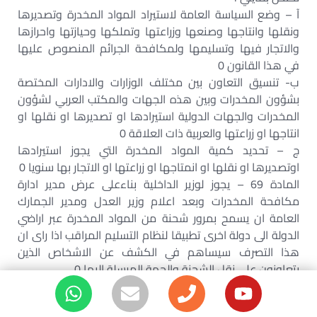
آ – وضع السياسة العامة لاستيراد المواد المخدرة وتصديرها
ونقلها وانتاجها وصنعها وزراعتها وتملكها وحيازتها واحرازها
والاتجار فيها وتسليمها ولمكافحة الجرائم المنصوص عليها
في هذا القانون 0
ب- تنسيق التعاون بين مختلف الوزارات والادارات المختصة
بشؤون المخدرات وبين هذه الجهات والمكتب العربي لشؤون
المخدرات والجهات الدولية استيرادها او تصديرها او نقلها او
انتاجها او زراعتها والعربية ذات العلاقة 0
ج – تحديد كمية المواد المخدرة التي يجوز استيرادها
اوتصديرها او نقلها او انمتاجها او زراعتها او الاتجار بها سنويا 0
المادة 69 – يجوز لوزير الداخلية بناءعلى عرض مدير ادارة
مكافحة المخدرات وبعد اعلام وزير العدل ومدير الجمارك
العامة ان يسمح بمرور شحنة من المواد المخدرة عبر اراضي
الدولة الى دولة اخرى تطبيقا لنظام التسليم المراقب اذا راى ان
هذا التصرف سيساهم في الكشف عن الاشخاص الذين
يتعاونون على نقل الشحنة والجهة المرسلة اليها 0
المادة 70 – يصدر بمرسوم خاص نظام خاص للمكافآت التي
تمنح لكل من وجد او ارشد او اخبر او ساهم او سهل او اشترك