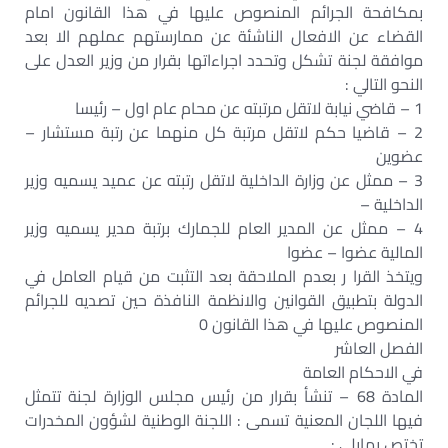
بمكافحة الجرائم المنصوص عليها في هذا القانون امام
القضاء عن الافعال الناشئة عن ممارستهم عملهم الا بعد
موافقة لجنة تشكل وتحدد اجراءاتها بقرار من وزير العدل على
النحو التالي :
1 – قاضي نيابة لاتقل مرتبته عن محام عام اول – رئيسا
2 – قاضيا حكم لاتقل مرتبة كل منهما عن رتبة مستشار –
عضوين
3 – ممثل عن وزارة الداخلية لاتقل رتبته عن عميد يسميه وزير
الداخلية –
4 – ممثل عن المدير العام للجمارك برتبة مدير يسميه وزير
المالية عضوا – عضوا
ويتخذ القرا ر بعدم الملاحقة بعد التثبت من قيام العامل في
الدولة بتطبيق القوانين والانظمة النافذة حين تصديه للجرائم
المنصوص عليها في هذا القانون 0
الفصل العاشر
في الاحكام العامة
المادة 68 – تنشأ بقرار من رئيس مجلس الوزارة لجنة تتمثل
فيها اللجان المعنية تسمى : اللجنة الوطنية لشؤون المخدرات
تختص بمايلي :