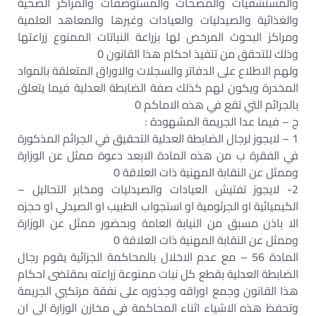
والمستشفيات والمصحات والمستوصفات والمراكز الصحية
والغذائية والصيدليات والعيادات وغيرها والمعاهد العلمية
ومراكز البحوث المرخص لها بزراعة النباتات الممنوع زراعتها
وذلك للتحقق من تنفيذ احكام هذا القانون 0
ولهم الاطلاع على الدفاتر والسجلات والاوراق المتعلقة بالمواد
المخدرة ويكون لهم كذلك صفة الضابطة العدلية فيما يتعلق
بالجرائم التي تقع في هذه الاماكم 0
ج – فيما عدا الجريمة المشهودة :
1 – لايجوز لرجال الضابطة العدلية التحقيق في الجرائم المذكورة
في الفقرة ب من هذه المادة الابعد دعوة ممثل عن الوزارة
وممثل عن النقابة المهنية ذات العلاقة 0
2- لايجوز تفتيش العيادات والصيدليات ومخابر التحاليل –
الكيميائية او الجرثومية او استجواب الطبيب او الصيدلي او حجزه
الا باذن مسبق من النيابة العامة وبحضور ممثل عن الوزارة
وممثل عن النقابة المهنية ذات العلاقة 0
المادة 56 – مع عدم الاخلال بالمحاكمة الجزائية يقوم رجال
الضابطة العدلية بقطع كل نبات ممنوعة زراعته بمقتضى احكام
هذا القانون وجمع اوراقه وجذوره على نفقة مرتكبي الجريمة
وتحفظ هذه الاشياء اثناء المحاكمة في مخازن الوزارة الى ان