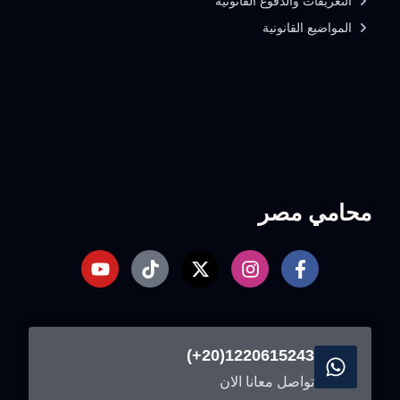
التعريفات والدفوع القانونية
المواضيع القانونية
محامي مصر
1220615243(20+)
تواصل معانا الان