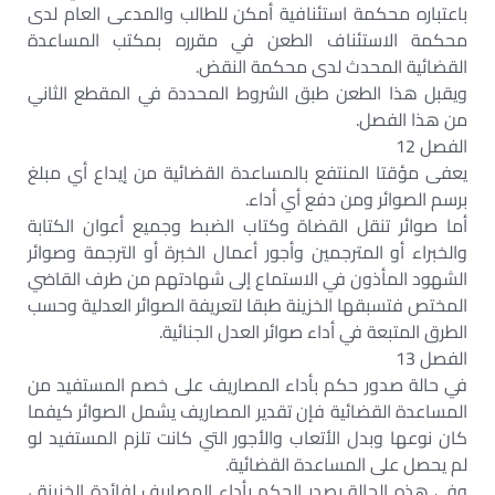
باعتباره محكمة استئنافية أمكن للطالب والمدعى العام لدى
محكمة الاستئناف الطعن في مقرره بمكتب المساعدة
القضائية المحدث لدى محكمة النقض.
ويقبل هذا الطعن طبق الشروط المحددة في المقطع الثاني
من هذا الفصل.
الفصل 12
يعفى مؤقتا المنتفع بالمساعدة القضائية من إيداع أي مبلغ
برسم الصوائر ومن دفع أي أداء.
أما صوائر تنقل القضاة وكتاب الضبط وجميع أعوان الكتابة
والخبراء أو المترجمين وأجور أعمال الخبرة أو الترجمة وصوائر
الشهود المأذون في الاستماع إلى شهادتهم من طرف القاضي
المختص فتسبقها الخزينة طبقا لتعريفة الصوائر العدلية وحسب
الطرق المتبعة في أداء صوائر العدل الجنائية.
الفصل 13
في حالة صدور حكم بأداء المصاريف على خصم المستفيد من
المساعدة القضائية فإن تقدير المصاريف يشمل الصوائر كيفما
كان نوعها وبدل الأتعاب والأجور التي كانت تلزم المستفيد لو
لم يحصل على المساعدة القضائية.
وفي هذه الحالة يصدر الحكم بأداء المصاريف لفائدة الخزينة ،