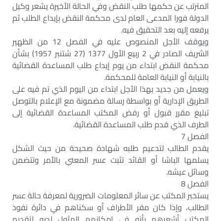
المترتب عن حكمها طلب النقض وفي الحالة الأخيرة يشعر وكيل
الدولة فورا المدعى العام لدى محكمة النقض بإيداع الطلب ثم
يرفعه إليه بعد التحقيق فيه.
ويوقف الأجل المنصوص عليه في الفصل 12 من الظهير
الشريف الصادر في 2 ربيع الأول 1377 (27 شتنبر 1957) بشأن
محكمة النقض ابتداء من يوم إيداع طلب المساعدة القضائية
بالنيابة أو النيابة العامة للمحكمة.
ويعمل من جديد بهذا الأجل ابتداء من اليوم الذي تم فيه على
الطريق الإدارية أو بواسطة رسالة مضمونة مع الإعلام بالتوصل
تبليغ مقرر قبول أو رفض المكتب المساعدة القضائية إلى
الطرف الذي قدم طلب المساعدة القضائية.
الفصل 7
يقدم الطالب لتدعيم طلبه شهادة صحيحة من حيث الشكل
يسلمها الباشا أو القائد تثبت عسر المعني بالأمر وتتضمن
وسائل عيشه.
الفصل 8
يستخبر المكتب عن سائر المعلومات الضرورية لمعرفة حالة عسر
الطالب، وإذا كان مقر الأطراف أو سكناهم في دائرة نفوذ
المكتب أشعرهم بأنه في إمكانهم المثول لديه لتقديم