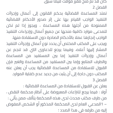
كان قد تم منح مقرر مؤقت فيما سبق.
الفصل 2
تمتد المساعدة القضائية بحكم القانون إلى أعمال وإجراآت
التنفيذ الواجب القيام بها على إثر صدور الأحكام القضائية
الممنوحة من أجلها هذه المساعدة ، ويجوز إذا لم تكن
للمدعى موارد كافية منحها عن جميع أعمال وإجراءات التنفيذ
الواجب إنجازها عملا بالأحكام الصادرة دون الاستفادة منها.
ويجب على المكتب المختص أن يحدد نوع أعمال وإجراآت التنفيذ
المشار إليها أعلاه، وفيما يرجع للدعاوى التي قد تنجم عن
أعمال وإجراآت التنفيذ إما بين المستفيد من المساعدة
والطرف المتابع وإما بين المستفيد من المساعدة والغير فإن
القبول للاستفادة من المساعدة القضائية يجب أن يعلن عنه
المكتب دون حاجة إلى أن يثبت من جديد عدم كفاية الموارد.
الفصل 3
يعلن عن القبول للاستفادة من المساعدة القضائية :
أولا : فيما يرجع للنزاعات المعروضة على أنظار محكمة النقض ،
من طرف مكتب محدث لدى هذه المحكمة يتألف ممن يأتي :
– 1المدعي العام لدى المحكمة المذكور أو الشخص المفوض
إليه من طرفه في هذا الصدد ؛