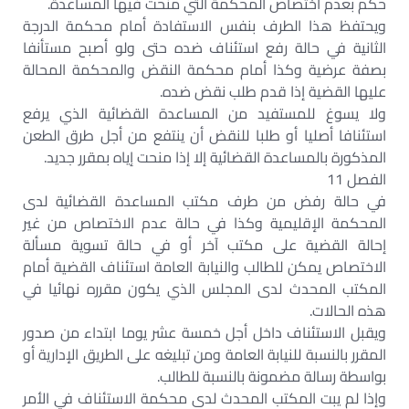
حكم بعدم اختصاص المحكمة التي منحت فيها المساعدة.
ويحتفظ هذا الطرف بنفس الاستفادة أمام محكمة الدرجة
الثانية في حالة رفع استئناف ضده حتى ولو أصبح مستأنفا
بصفة عرضية وكذا أمام محكمة النقض والمحكمة المحالة
عليها القضية إذا قدم طلب نقض ضده.
ولا يسوغ للمستفيد من المساعدة القضائية الذي يرفع
استئنافا أصليا أو طلبا للنقض أن ينتفع من أجل طرق الطعن
المذكورة بالمساعدة القضائية إلا إذا منحت إياه بمقرر جديد.
الفصل 11
في حالة رفض من طرف مكتب المساعدة القضائية لدى
المحكمة الإقليمية وكذا في حالة عدم الاختصاص من غير
إحالة القضية على مكتب آخر أو في حالة تسوية مسألة
الاختصاص يمكن للطالب والنيابة العامة استئناف القضية أمام
المكتب المحدث لدى المجلس الذي يكون مقرره نهائيا في
هذه الحالات.
ويقبل الاستئناف داخل أجل خمسة عشر يوما ابتداء من صدور
المقرر بالنسبة للنيابة العامة ومن تبليغه على الطريق الإدارية أو
بواسطة رسالة مضمونة بالنسبة للطالب.
وإذا لم يبت المكتب المحدث لدى محكمة الاستئناف في الأمر