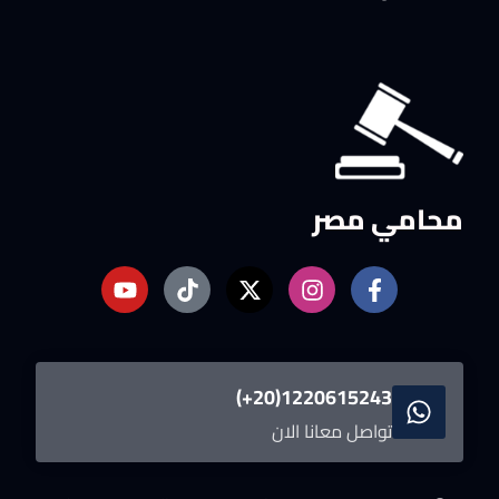
محامي مصر
1220615243(20+)
تواصل معانا الان