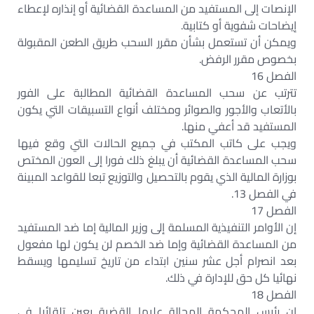
الإنصات إلى المستفيد من المساعدة القضائية أو إنذاره لإعطاء
إيضاحات شفوية أو كتابية.
ويمكن أن تستعمل بشأن مقرر السحب طريق الطعن المقبولة
بخصوص مقرر الرفض.
الفصل 16
تترتب عن سحب المساعدة القضائية المطالبة على الفور
بالأتعاب والأجور والصوائر ومختلف أنواع التسبيقات التي يكون
المستفيد قد أعفي منها.
ويجب على كاتب المكتب في جميع الحالات التي وقع فيها
سحب المساعدة القضائية أن يبلغ ذلك فورا إلى العون المختص
بوزارة المالية الذي يقوم بالتحصيل والتوزيع تبعا للقواعد المبينة
في الفصل 13.
الفصل 17
إن الأوامر التنفيذية المسلمة إلى وزير المالية إما ضد المستفيد
من المساعدة القضائية وإما ضد الخصم لن يكون لها مفعول
بعد انصرام أجل عشر سنين ابتداء من تاريخ تسليمها ويسقط
نهائيا كل حق للإدارة في ذلك.
الفصل 18
إن رئيس المحكمة المحالة عليها القضية يعين تلقائيا في