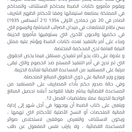
ويقوم مأمورو كتابات الضبط بمحاكم الاستئناف والمحاكم
في المملكة بمتابعة استيفائها وفقا لأحكام الظهير الشريف
الصادر في 20 من جمادى الأولى 1354 (21 أغسطس 1935)
بسن نظام للمتابعات في ميدان الضرائب المباشرة والرسوم التي
في حكمها والديون الأخرى التي يستوفيها مأمورو الخزينة
وبناء على أمر بالتنفيذ تعده كتابات الضبط ويؤشر عليه ممثل
النيابة العامة لدى المحكمة المختصة.
و علاوة على ذلك يحرر أمر تنفيذي مستقل فيما يخص الحقوق
التي لم تدرج في أمر التنفيذ المسلم ضد الخصوم والتي تبقى
مرتبة على المستفيد من المساعدة القضائية لفائدة الخزينة.
ويوزع وزير المالية على ذوي الحقوق المبالغ المتحصلة.
وفي حالة صدور حكم بأداء المصاريف على المستفيد من
المساعدة القضائية يباشر طبقا للقواعد أعلاه تحصيل المبالغ
الواجبة للخزينة عملا بمقتضيات الفصل 12.
ويتعين على كتاب الضبط أن يوجهوا في أجل شهر إلى إدارة
المالية الملخصات أو النسخ الأصلية للأحكام التي تهمها ،
ويكون الاستئناف والتعرض موقفين لاستخلاص صوائر
المساعدة القضائية ، ولا يترتب نفس المفعول عن طلب