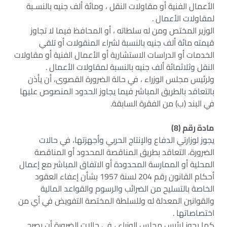
الأعمال الفنية أو مقاولات النقل ، ومائة ألف جنيه بالنسـبة
لمقاولات الأعمال .
الوزير المختص ومن له سلطاته ، أو المحافظ فيما لا تجاوز
قيمته مائة ألف جنيه بالنسبة لشراء المنقولات أو تلقي
الخدمات أو الدراسات الاستشارية أو الأعمال الفنية أو مقاولات
النقل وثلاثمائة ألف جنيه بالنسبة لمقاولات الأعمال .
ولرئيس مجلس الوزراء ، في حالة الضرورة القصوى، أن يأذن
بالتعاقد بالطريق المباشر فيما يجاوز الحدود المنصوص عليها
في البند (ب) من الفقرة السابقة.
مادة رقم (8)
يجوز لوزارتي الدفاع والإنتاج الحربي وأجهزتها، في حالات
الضرورة، التعاقد بطريق المناقصة المحدود أو المناقصة
المحلية أو الممارسة المحدودة أو الاتفاق المباشر مع إعمال
أحكام القانون رقم 204 لسنة 1957 بشأن إعفاء العقود
الخاصة بالتسليح من الضرائب والرسوم والقواعد المالية
والقوانين المعدلة له وللسلطة المختصة التفويض في أي من
اختصاصاتها .
كما يجوز لرئيس مجلس الوزراء ، في حالات الضرورة أن يصرح