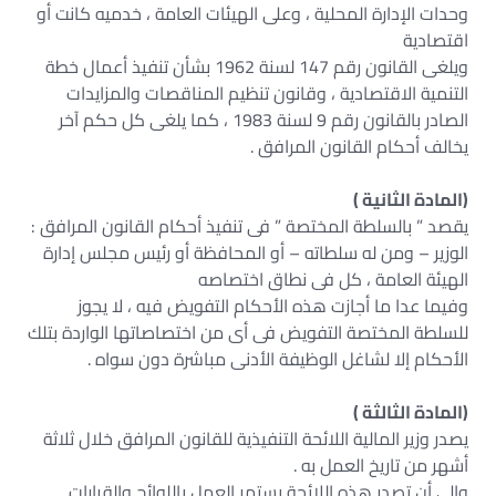
وحدات الإدارة المحلية ، وعلى الهيئات العامة ، خدميه كانت أو
اقتصادية
ويلغى القانون رقم 147 لسنة 1962 بشأن تنفيذ أعمال خطة
التنمية الاقتصادية ، وقانون تنظيم المناقصات والمزايدات
الصادر بالقانون رقم 9 لسنة 1983 ، كما يلغى كل حكم آخر
يخالف أحكام القانون المرافق .
(المادة الثانية )
يقصد ” بالسلطة المختصة ” فى تنفيذ أحكام القانون المرافق :
الوزير – ومن له سلطاته – أو المحافظة أو رئيس مجلس إدارة
الهيئة العامة ، كل فى نطاق اختصاصه
وفيما عدا ما أجازت هذه الأحكام التفويض فيه ، لا يجوز
للسلطة المختصة التفويض فى أى من اختصاصاتها الواردة بتلك
الأحكام إلا لشاغل الوظيفة الأدنى مباشرة دون سواه .
(المادة الثالثة )
يصدر وزير المالية اللائحة التنفيذية للقانون المرافق خلال ثلاثة
أشهر من تاريخ العمل به .
وإلى أن تصدر هذه اللائحة يستمر العمل باللوائح والقرارات