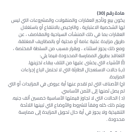
مادة رقم (30)
يكون بيع وتأجير العقارات والمنقولات والمشروعات التي ليس
لها الشخصية الاعتبارية ، والترخيص بالانتفاع أو باستغلال
العقارات بما في ذلك المنشآت السياحية والمقاصف ، عن
طريق مزايدة علنية عامة أو محلية أو بالمظاريف المغلقة.
ومع ذلك يجوز استثناء ، وبقرار مسبب من السلطة المختصة ،
التعاقد بطريق الممارسة المحدودة فيما يلي:
(أ) الأشياء التي يخشى عليها من التلف ببقاء تخزينها.
(ب) حالات الاستعجال الطارئة التي لا تحتمل اتباع إجراءات
المزايدة.
(ج) الأصناف التي لم تقدم عنها أية عروض في المزايدات أو التي
لم يصل ثمنها إلى الثمن الأساسي.
(د ) الحالات التي لا تجاوز قيمتها الأساسية خمسين ألف جنيه.
ويتم ذلك كله وفقاً للشروط والأوضاع التي تبينها اللائحة
التنفيذية ولا يجوز في أية حال تحويل المزايدة إلى ممارسة
محدودة .