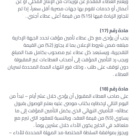
ويعتبر العطاء المقدم عن توريدات من الإنتاج المحلي أو عن
أعمال أو خدمات تقوم بها جهات مصرية أقل سعراً، إذا لم
تتجاوز الزيادة فيها (15%) من قيمة أعلى عطاء أجنبي .
مادة رقم (17)
يجب أن يؤدى مع كل عطاء تأمين مؤقت تحدد الجهة الإدارية
مبلغه ضمن شروط الإعلان بما لا يجاوز (2%) من القيمة
التقديرية، ويستبعد كل عطاء غير مصحوب بكامل هذا المبلغ.
ويجب رد التأمين المؤقت إلى أصحاب العطاءات غير المقبولة
دون توقف على طلب ، وذلك فور انتهاء المدة المحددة لسريان
العطاء .
مادة رقم (18)
على صاحب العطاء المقبول أن يؤدي خلال عشر أيام – تبدأ من
اليوم التالي لإخطاره بكتاب موصى عليه بعلم الوصول بقبول
عطائه- التأميني النهائي الذي يكمل التأمين المؤقت إلى ما
يساوي (5%) من قيمة العقد، وبالنسبة للعقود التي تبرم مع
متعاقد في الخارج يكون الأداء خلال عشرين يوماً .
ويجوز بموافقة السلطة المختصة مد المهلة المحددة للأداء –