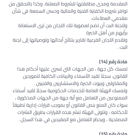
المقدمة ومدى مطابقتها للشروط المعلنة، وكذا بالتحقق من
توافر شروط الكفاية الفنية والمالية وحسن السمعة في شأن
مقدمي العطاءات.
وللجنة البت أن تضم لعضوية تلك اللجان من ترى الاستعانة
برأيهم من أهل الخبرة
وتقدم اللجان الفرعية تقارير بنتائج أبحاثها وتوصياتها إلى لجنة
البت .
مادة رقم (14)
تمسك كل جهة ، من الجهات التي تسري عليها أحكام هذا
القانون، سجلاً لقيد الأسماء والبيانات الكافية للموردين
والمقاولين وبيوت الخبرة والاستشاريين والفنيين .
وتمسك الهيئة العامة للخدمات الحكومية سجلاً لقيد أسماء
الممنوعين من التعامل مع أية جهة من الجهات المذكورة ،
سواء كان المنع بنص القانون أو بموجب قرارات إدارية تطبيقاً
لأحكامه ، وتتولى الهيئة تنشر هذه القرارات بطريق النشرات
المصلحية ، ويحظر التعامل مع المقيدين في هذا السجل .
مادة رقم (15)