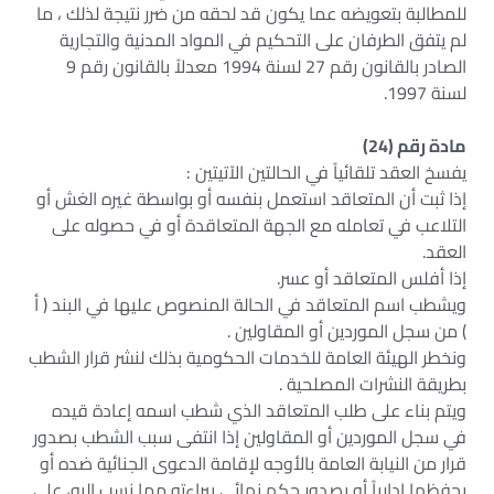
للمطالبة بتعويضه عما يكون قد لحقه من ضرر نتيجة لذلك ، ما
لم يتفق الطرفان على التحكيم في المواد المدنية والتجارية
الصادر بالقانون رقم 27 لسنة 1994 معدلاً بالقانون رقم 9
لسنة 1997.
مادة رقم (24)
يفسخ العقد تلقائياً في الحالتين الآتيتين :
إذا ثبت أن المتعاقد استعمل بنفسه أو بواسطة غيره الغش أو
التلاعب في تعامله مع الجهة المتعاقدة أو في حصوله على
العقد.
إذا أفلس المتعاقد أو عسر.
ويشطب اسم المتعاقد في الحالة المنصوص عليها في البند ( أ
) من سجل الموردين أو المقاولين .
ونخطر الهيئة العامة للخدمات الحكومية بذلك لنشر قرار الشطب
بطريقة النشرات المصلحية .
ويتم بناء على طلب المتعاقد الذي شطب اسمه إعادة قيده
في سجل الموردين أو المقاولين إذا انتفى سبب الشطب بصدور
قرار من النيابة العامة بالأوجه لإقامة الدعوى الجنائية ضده أو
بحفظها إدارياً أو بصدور حكم نهائي ببراءته مما نسب إليه، على