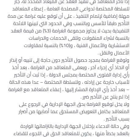
إذا تأخر المتعاقد في تنفيذ العقد عن الميعاد المحدد له، جاز
للسلطة المختصة لدواعي المصلحة العامة ، إعطاء المتعاقد
مهلة إضافية لإتمام التنفيذ ، على أن توقع عليه غرامة عن مدة
التأخير طبقاً للأسس وبالنسب وفي الحدود التي تبينها اللائحة
التنفيذية بحيث لا يجاوز مجموعة الغرامة (3%) من قيمة العقد
بالنسبة لشراء المنقولات وتلقى الخدمات والدراسات
الاستشارية والأعمال الفنية ، و(10%) بالنسبة لمقاولات
الأعمال والنقل .
وتوقع الغرامة بمجرد حصول التأخير دون حاجة إلى تنبيه أو إنذار
أو اتخاذ أي إجراء آخر ، ويعفى المتعاقد من الغرامة ، بعد أخذ
رأي إدارة الفتوى المختصة بمجلس الدولة ، إذا ثبت أن التأخير
لأسباب خارجة عن إرادته ، وللسلطة المختصة – عدا هذه الحالة
– بعد أخذ رأي الإدارة المشار إليها ، إعفاء المتعاقد مع الغرامة
إذا لم ينتج عن التأخير ضرر .
ولا يخل توقيع الغرامة بحق الجهة الإدارية في الرجوع على
المتعاقد بكامل التعويض المستحق عما أصابها من أضرار
بسبب التأخير .
وفي حالة الادعاء بإخلال الجهة الإدارية بالتزاماتها الواردة
بالعقد بخطأ منها ، يكون للمتعاقد الحق في اللجوء للقضاء