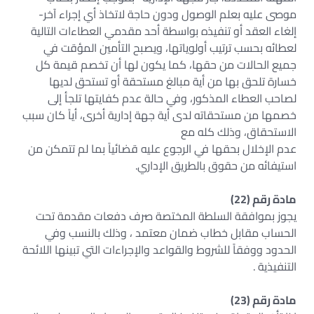
موصى عليه بعلم الوصول ودون حاجة لاتخاذ أي إجراء آخر-
إلغاء العقد أو تنفيذه بواسطة أحد مقدمي العطاءات التالية
لعطائه بحسب ترتيب أولوياتها، ويصبح التأمين المؤقت في
جميع الحالات من حقها، كما يكون لها أن تخصم قيمة كل
خسارة تلحق بها من أية مبالغ مستحقة أو تستحق لديها
لصاحب العطاء المذكور، وفي حالة عدم كفايتها تلجأ إلى
خصمها من مستحقاته لدى أية جهة إدارية أخرى، أياً كان سبب
الاستحقاق، وذلك كله مع
عدم الإخلال بحقها في الرجوع عليه قضائياً بما لم تتمكن من
استيفائه من حقوق بالطريق الإداري.
مادة رقم (22)
يجوز بموافقة السلطة المختصة صرف دفعات مقدمة تحت
الحساب مقابل خطاب ضمان معتمد ، وذلك بالنسب وفي
الحدود ووفقاً للشروط والقواعد والإجراءات التي تبينها اللائحة
التنفيذية .
مادة رقم (23)