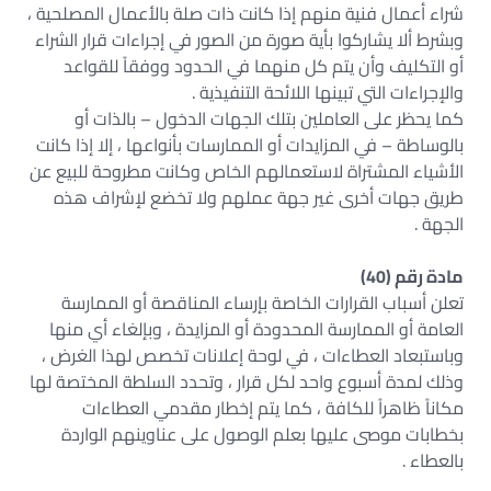
شراء أعمال فنية منهم إذا كانت ذات صلة بالأعمال المصلحية ،
وبشرط ألا يشاركوا بأية صورة من الصور في إجراءات قرار الشراء
أو التكليف وأن يتم كل منهما في الحدود ووفقاً للقواعد
والإجراءات التي تبينها اللائحة التنفيذية .
كما يحظر على العاملين بتلك الجهات الدخول – بالذات أو
بالوساطة – في المزايدات أو الممارسات بأنواعها ، إلا إذا كانت
الأشياء المشتراة لاستعمالهم الخاص وكانت مطروحة للبيع عن
طريق جهات أخرى غير جهة عملهم ولا تخضع لإشراف هذه
الجهة .
مادة رقم (40)
تعلن أسباب القرارات الخاصة بإرساء المناقصة أو الممارسة
العامة أو الممارسة المحدودة أو المزايدة ، وبإلغاء أي منها
وباستبعاد العطاءات ، في لوحة إعلانات تخصص لهذا الغرض ،
وذلك لمدة أسبوع واحد لكل قرار ، وتحدد السلطة المختصة لها
مكاناً ظاهراً للكافة ، كما يتم إخطار مقدمي العطاءات
بخطابات موصى عليها بعلم الوصول على عناوينهم الواردة
بالعطاء .