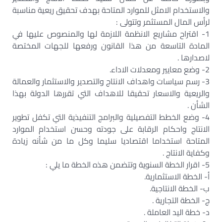
والاستخدام الامثل للموارد المتاحة بهدف تحقيق ريعية مناسبة
لرأس المال المستثمر وتتولى :‏
1- اقتراح مشاريع الانظمة اللازمة لها والمنصوص عليها في
المادة التاسعة من هذا القانون ورفعها للجهات المختصة
لاصدارها .‏
2- وضع معايير ومعدلات الاداء.‏
3- رسم سياسات واهداف الانتاج والتصدير والاستثمار والعمالة
والريعية والاسعار تحقيقا للاهداف التي تقررها الدولة بهذا
الشأن .‏
4- وضع الخطط التفصيلية والبرامج التنفيذية التي تكفل تطوير
الانتاج واحكام الرقابة على جودته وحسن استخدام الموارد
المتاحة استخداما اقتصاديا سليما وكل ما من شأنه زيادة
وكفاية الانتاج .‏
5- اقرار الخطة السنوية وتتضمن هذه الخطة ما يلي :‏
أ- الخطة الاستثمارية.‏
ب- الخطة الانتاجية.‏
ج- الخطة التجارية .‏
د- خطة اليد العاملة .‏