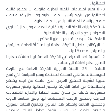
اعضائها .‏
3- لا تعتبر اجتماعات اللجنة الادارية قانونية الا بحضور غالبية
اعضائها من بينهم رئيس اللجنة الادارية وفي حال غيابه ينوب
عنه في رئاسة اللجنة نائب رئيس اللجنة الادارية .‏
4- تتخذ قرارات اللجنة الادارية بأغلبية الاصوات وفي حال تساوي
الاصوات يرجح جانب رئيس اللجنة الادارية .‏
المادة -24 – يصدر بقرار من الوزير المختص:‏
1- الن¯ظام الداخلي للشركة العامة او المنشأة العامة بما يتفق
والمهام المحددة لها .‏
2- تسمية احد المدراء في الشركة العامة او المنشأة معاونا
للمدير العام اضافة الى عمله .‏
المادة – 25- اللجنة الادرارية للشركة العامة غير التابعة
لمؤسسة عامة هي السلطة المختصة برسم السياسة التي تسير
عليها الشركة لتحقيق الغرض الذي قامت من اجله وتتمتع
بالصلاحيات في ادارة الشركة وتسيير اعمالها وتعتبر مسؤولة
مسؤولية كاملة عن حسن تنفيذ الخطط والادارة الاقتصادية
للشركة وتحقيق الريعية الاقتصادية لها وفق سياسة الدولة
وخططها العامة واحكام هذا القانون وقانون التجارة السوري
وبصورة خاصة عن حسن تنفيذ خطط الانتاج والتصدير