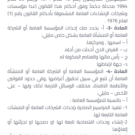
1994 محدثة حكماً وفق أحكام هذا القانون (عدا مؤسسات
وشركات الإنشاءات العامة المشمولة بأحكام القانون رقم (1)
لعام 1976 .‏
المادة -3-
أ- يحدد صك إحداث المؤسسة العامة أو الشركة
العامة أو المنشأة العامة بشكل خاص مايلي:‏
أ – اسمها , ومركزها.‏
ب – الغرض الذي أحدثت من أجله.‏
ج – رأس مالها والعناصر المكونة له.‏
د- جهة ارتباطها‏
المادة -4-
المؤسسة العامة أو الشركة العامة أو المنشأة
العامة أن تتبع في سبيل تحقيق أغراضها ,وفي حدود القوانين
والأنظمة النافذة, مختلف الوسائل اللازمة لذلك ولها – على
الأخص – مايلي:‏
أ – بالنسبة للمؤسسة العامة :‏
1- تنفيذ المراسيم الصادرة بإحداث الشركات العامة أو المنشآت
العامة التابعة لها.‏
2-إنشاء وحدات اقتصادية تابعة لها او دمجها او تجزئتها أو
إلغاؤها‏