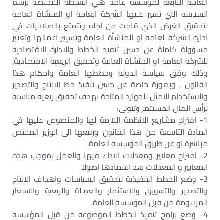
العامة التابعة لمؤسسة عامة هي السلطة المختصة برسم
السياسة التي تسير عليها الشركة العامة او المنشأة العامة
لتحقيق الغرض الذي قامت من اجله وتتمتع بالصلاحيات في
ادارة الشركة العامة او المنشأة العامة وتسيير اعمالها وتعتبر
مسؤولة كاملة عن حسن تنفيذ الخطط والادارة الاقتصادية
للشركة العامة او المنشأة العامة وتحقيق الريعية الاقتصادية.
وذلك وفق سياسة الدولة وخططها العامة واحكام هذا
القانون , وبصورة خاصة عن حسن تنفيذ خط الانتاج والتصدير
والاستخدام الامثل للموارد المتاحة بهدف تحقيق ريعية مناسبة
لرأس المال المستثمر وتتولى:‏
1- اقتراح مشاريع الانظمة اللازمة لها والمنصوص عليها في
المادة التاسعة من هذا القانون ورفعها الى الوزير المختص
مباشرة او عن طريق المؤسسة العامة.‏
2- اقتراح معايير ومعدلات الاداء فيها والعمل بموجب هذه
المعايير و المعدلات بعد اعتمادها اصولا.‏
3- وضع الخطط التنفيذية لتحقيق السياسات واهداف الانتاج
والتصدير والتسويق والاستثمار والعمالة والريعية والاسعار
المرسومة من قبل المؤسسة العامة.‏
4- وضع برامج تنفيذ الخطط الموضوعة من قبل المؤسسة