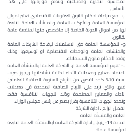
المحاسبة التجارية والصناعية وتنظم موازناتها على هذا
الأساس.‏
ب- مع مراعاة احكام قانون العقوبات الاقتصادي تعتبر اموال
المؤسسة العامة والشركات العامة والمنشآت العامة التابعة
لها من اموال الدولة الخاصة إلا ماخصص منها لمنفعة عامة
بقانون.‏
ج- للمؤسسة العامة حق الاستملاك لإقامة الشركات العامة
والمنشآت العامة والوحدات الاقتصادية او توسيعها وذلك
وفقا لأحكام قانون الاستملاك.‏
د- تقوم المؤسسة العامة او الشركة العامة اوالمنشأة العامة
باعتماد معايير ومعدلات الأداء لكافة نشاطاتها ويجوز صرف
نسبة 10% كحد اقصى من الأرباح السنوية الصافية للعاملين
فيها والتي تزيد على الأرباح الصافية المحددة في معدلات
الأداء والمعايير المعتمدة وذلك للجهات التنافسية فقط
وتحدد الجهات التنافسية بقرار يصدر عن رئىس مجلس الوزراء.‏
الفصل الرابع : ادارة الشركة‏
العامة والمنشأة العامة‏
المادة 19- يتولى ادارة الشركة العامة اوالمنشأة العامة التابعة
لمؤسسة عامة:‏