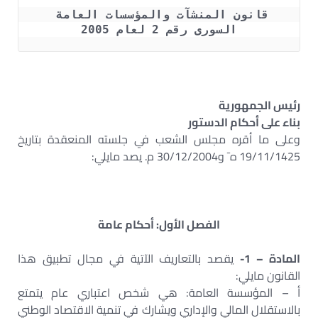
قانون المنشآت والمؤسسات العامة 
السورى رقم 2 لعام 2005
رئيس الجمهورية‏
بناء على أحكام الدستور‏
وعلى ما أقره مجلس الشعب في جلسته المنعقدة بتاريخ
19/11/1425 ه¯ و30/12/2004 م. يصد مايلي:‏
الفصل الأول: أحكام عامة‏
المادة – 1-
يقصد بالتعاريف الآتية في مجال تطبيق هذا
القانون مايلي:‏
أ – المؤسسة العامة: هي شخص اعتباري عام يتمتع
بالاستقلال المالي والإداري ويشارك في تنمية الاقتصاد الوطني