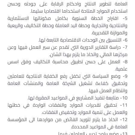
العامة لتطوير الانتاج واحكام الرقابة على جودته وحسن
استخدام الموارد المتاحة استخداما اقتصاديا سليما.‏
5- اقتراح الخطة السنوية بكامل مكوناتها الاستثمارية
والانتاجية والتجارية وخطة اليد العاملة وخطة التكاليف والريعية
والموازنة التقديرية.‏
6- التنسيق بين الوحدات الاقتصادية التابعة لها.‏
7- دراسة التقارير الدورية التي تقدم عن سير العمل فيها وعن
مركزها المالي واتخاذ ما يلزم بهذا الشان.‏
8- العمل على حسن تطبيق محاسبة التكاليف وفق اسس
علمية.‏
9- وضع السياسة التي تكفل رفع الكفاية الانتاجية للعاملين
وتحقيق كفاءة تشغيل الشركة العامة والمنشآت العامة
وانتظام العمل فيها.‏
10- متابعة تنفيذ المشاريع في المواعيد المقررة لها.‏
11- تحقيق تقديرات الموارد والنفقات الواردة في خطتها
والعمل على تنمية الموارد وتخفيض النفقات.‏
12- اتخاذ ما يلزم لتوريد الفائض من مواردها الى المؤسسة
العامة في المواعيد المحددة.‏
13- وضع برامج تدريب العاملين فيها.‏