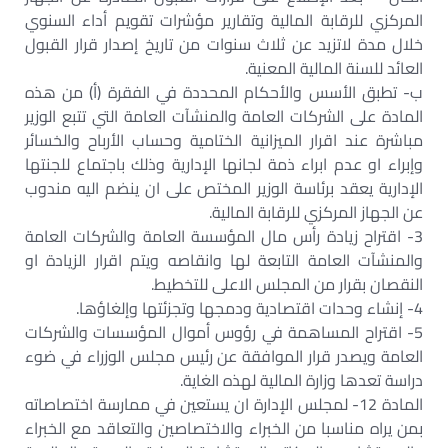
المركزي للرقابة المالية وتقارير مؤشرات تقويم أداء السنوي
خلال مدة لاتزيد عن ثلاث سنوات من تاريخ إصدار قرار القبول
العائد للسنة المالية المعنية.‏
ب- تطبق الأسس والأحكام المحددة في الفقرة (أ) من هذه
المادة على الشركات العامة والمنشآت العامة التي تتبع الوزير
مباشرة عند اقرار الميزانية الختامية وحساب الأرباح والخسائر
وإبراء او عدم ابراء ذمة لجانها الإدارية وذلك باجتماع للجنتها
الإدارية يعقد برئاسة الوزير المختص على ان ينضم اليه مندوب
عن الجهاز المركزي للرقابة المالية.‏
3- اقتراح زيادة رأس مال المؤسسة العامة والشركات العامة
والمنشآت العامة التابعة لها وانقاصه ويتم اقرار الزيادة او
النقصان بقرار من المجلس الاعلى للتخطيط.‏
4- إنشاء وحدات اقتصادية ودمجها وتجزئتها وإلغاؤها.‏
5- اقتراح المساهمة في رؤوس أموال المؤسسات والشركات
العامة ويصدر قرار الموافقة عن رئيس مجلس الوزراء في ضوء
دراسة تعدها وزارة المالية لهذه الغاية.‏
المادة 12- لمجلس الإدارة ان يستعين في ممارسة اختصاصاته
بمن يراه مناسبا من الخبراء والاختصاصين والتعاقد مع الخبراء