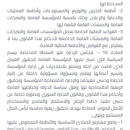
المحددة لها‏
2- أنظمة التخزين والتوزيع والمستودعات وأنظمة العمليات
والدعاية والإعلان وذلك بالنسبة للمؤسسة العامة والشركات
العامة والمنشآت العامة التابعة لها.‏
3- القواعد المالية الخاصة بعمل المؤسسات العامة والشركات
العامة والمنشآت العامة الخاضعة لأحكام هذا القانون بما لا
يتعارض مع القوانين والأنظمة المالية النافذة.‏
المادة 10 – مجلس الإدارة هو السلطة المختصة برسم
السياسة التي تسير عليها المؤسسة العامة لتحقيق الغرض
الذي قامت من اجله ويتمتع بالصلاحيات في إدارة المؤسسة
وتسيير أعمالها ويعتبر ومسؤولا مسؤولية كاملة عن إقرار
الخطط وحسن تنفيذها والإدارة الاقتصادية للمؤسسة وتحقيق
الريعية الاقتصادية لها وفق سياسة الدولة وخططها العامة
وأحكام هذا القانون وقانون التجارة السوري وبصورة خاصة عن
حسن تنفيذ خطط الإنتاج والاستثمار والتصدير والاستخدام
الأمثل للموارد المتاحة بهدف تحقيق ريعية مناسبة لرأس المال
المستثمر ويتولى:‏
1- وضع مشاريع المبادئ الأساسية والأنظمة المنصوص عليها
في المادتين (8 و9) من هذا القانون ورفعها للجهات المختصة