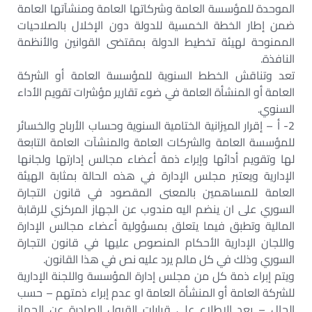
الموحدة للمؤسسة العامة وشركاتها العامة ومنشآتها العامة
ضمن إطار الخطة الخمسية للدولة دون الإخلال بالصلاحيات
الممنوحة لهيئة تخطيط الدولة بمقتضى القوانين والأنظمة
النافذة.‏
تعد وتناقش الخطط السنوية للمؤسسة العامة أو الشركة
العامة أو المنشأة العامة في ضوء تقارير مؤشرات تقويم الأداء
السنوي.‏
2- أ – إقرار الميزانية الختامية السنوية وحساب الأرباح والخسائر
للمؤسسة العامة والشركات العامة والمنشآت العامة التابعة
لها وتقويم أدائها وإبراء ذمة أعضاء مجالس إدارتها ولجانها
الإدارية ويعتبر مجلس الإدارة في هذه الحالة بمثابة الهيئة
العامة للمساهمين بالمعنى المقصود في قانون التجارة
السوري على ان ينضم اليه مندوب عن الجهاز المركزي للرقابة
المالية وتطبق فيما يتعلق بمسؤولية أعضاء مجالس الإدارة
واللجان الإدارية الأحكام المنصوص عليها في قانون التجارة
السوري وذلك في كل مالم يرد عليه نص في هذا القانون.‏
ويتم إبراء ذمة كل من مجلس إدارة المؤسسة واللجنة الإدارية
للشركة العامة أو المنشأة العامة او عدم إبراء ذمتهم – حسب
الحال – بعد الإطلاع على قرارات القبول الصادرة عن الجهاز