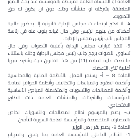
العامة او المنشأة العامة المرتبطة بالمؤسسة عند بحث الأمور
المتعلقة بشركته او منشأته وذلك دون ان يكون له حق
التصويت.‏
4- لا تعتبر اجتماعات مجلس الإدارة قانونية إلا بحضور غالبية
أعضائه من بينهم الرئيس وفي حال غيابه ينوب عنه في رئاسة
المجلس نائب رئيس مجلس الإدارة .‏
5- تتخذ قرارات مجلس الإدارة بأغلبية الأصوات وفي حال
تساوي الأصوات يرجح جانب رئيس مجلس الإدارة وذلك باستثناء
ما نصت عليه المادة (11) من هذا القانون حيث يشترط فيها
أغلبية ثلثي الأعضاء.‏
المادة 8 – أ- يستمر العمل بالأنظمة المالية والمحاسبية
وأنظمة العقود والمبايعات والتكاليف وأنظمة الحوافز المادية
وأنظمة المصالحات والتسويات والمتضمنة المبادئ الأساسية
للمؤسسات والشركات والمنشآت العامة ذات الطابع
الاقتصادي.‏
ب- يصدر بالمرسوم نظام المصالحات والتسويات الخاص
بالمصارف المتخصصة والمؤسسة العامة السورية للتأمين.‏
المادة 9- يصدر بقرار من الوزير:‏
1- النظام الداخلي للمؤسسة العامة بما يتفق والمهام