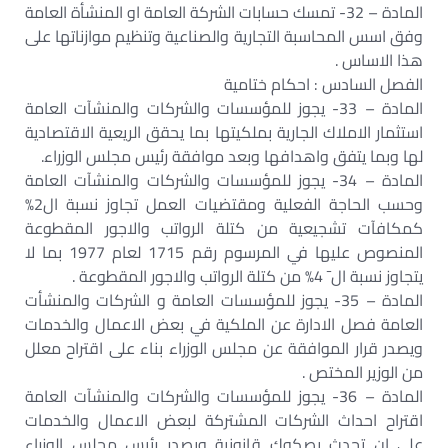
المادة – 32- تمسك حسابات الشركة العامة او المنشأة العامة
وفق اسس المحاسبة التجارية والصناعية وتنظيم موازناتها على
هذا الاساس .‏
الفصل السادس : احكام ختامية‏
المادة – 33- يجوز للمؤسسات والشركات والمنشآت العامة
استثمار الاملاك الجارية بملكيتها بما يحقق الريعية الاقتصادية
لها وبما يتفق واهدافها وبعد موافقة رئيس مجلس الوزراء.‏
المادة – 34- يجوز للمؤسسات والشركات والمنشآت العامة
وحسب الحاجة الفعلية ومقتضيات العمل تجاوز نسبة ال2%
كمكافآت تشجيعية من كتلة الرواتب والاجور المقطوعة
المنصوص عليها في المرسوم رقم 1715 لعام 1977 بما لا
يتجاوز نسبة ال¯ 4% من كتلة الرواتب والاجور المقطوعة .‏
المادة – 35- يجوز للمؤسسات العامة و الشركات والمنشأت
العامة فصل الادارة عن الملكية في بعض الاعمال والخدمات
ويصدر قرار الموافقة عن مجلس الوزراء بناء على اقتراح معلل
من الوزير المختص .‏
المادة – 36- يجوز للمؤسسات والشركات والمنشآت العامة
اقتراح احداث الشركات المشتركة لبعض الاعمال والخدمات
على ان تحدث بصكوك قانونية ويصدر رئيس مجلس الوزراء