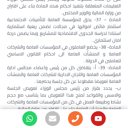
التعليمات المتعلقة بتنفيذ احكام هذه المادة بناء على اقتراح
من وزارة المالية والوزير المختص .‏
المادة – 37- يحق للمؤسسة العامة للتأمينات الاجتماعية
استثمار فائض اموالها في مجالات تضمن ريعية استثمارية
استنادا لدراسة الجدوى الاقتصادية للمشاريع وبما يضمن درجة
امان استثماري .‏
المادة- 38- يخضع العاملون في المؤسسات العامة والشركات
العامة و المنشأت العامة الى احكام القانون الاساسي
للعاملين في الدولة .‏
المادة- 39- أ- يتقاضى كل من رئيس واعضاء مجالس ادارة
المؤسسات العامة واللجان الادارية للشركات العامة والمنشآت
العامة تعويضا مقطوعا عن كل جلسة يحضرها .‏
ب- يحدد بقرار من رئيس مجلس الوزراء تعويض الجلسة
والاسس والقواعد لمنح هذا التعويض بما يتناسب مع حجم
نشاط وطبيعة العمل في كل من المؤسسات العامة والشركات
العامة والمنشآت العامة بناء على اقتراح من وزارة المالية.‏
ج ¯ لا يجوز ان يتجاوز مجموع ما يتقاضاه اي عضو من اعضاء
مجلس الادارة او اللجنة الادارية الحكميين لقاء حضوره جلسات