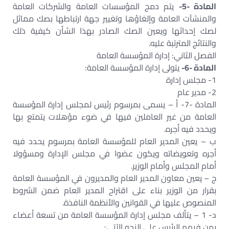
المادة -5-
يتم دمج المؤسسات العامة والشركات العامة
والمنشآت العامة وإلغاؤها وتغيير جهة ارتباطها بصك مماثل
لصك إحداثها ويعين الصك الصادر بهذا الشأن كيفية ذلك
والنتائج المترتبة عليه.‏
الفصل الثاني: إدارة المؤسسة العامة‏
المادة -6-
يتولى إدارة المؤسسة العامة:‏
1- مجلس إدارة‏
2- مدير عام‏
المادة -7- أ – يسمى بمرسوم رئيس لمجلس إدارة المؤسسة
العامة من غير العاملين فيها في ضوء مؤهلات يتمتع بها
ويحدد فيه أجره.‏
ب – يعين المدير العام للمؤسسة العامة بمرسوم يحدد فيه
أجره وتعويضاته ويكون عضوا في مجلس الإدارة ومسؤولا
أمام المجلس وأمام الوزير.‏
ج – يعين معاون المدير العام والمديرون في المؤسسة العامة
بقرار من الوزير بناء على اقتراح المدير العام ضمن الشروط
المنصوص عليها في القوانين والأنظمة النافذة.‏
د- 1 – يتألف مجلس إدارة المؤسسة العامة من تسعة أعضاء
بمن فيهم الرئيس على النحو الآتي:‏