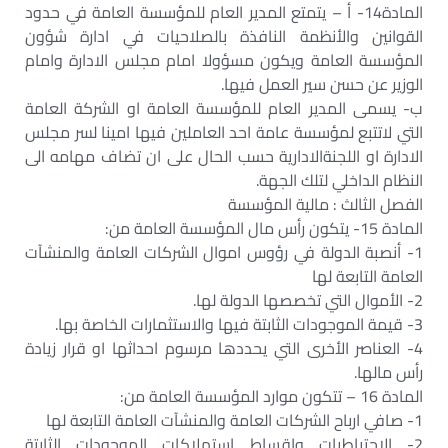
المادة14- أ – يتمتع المدير العام للمؤسسة العامة في حدود
القوانين والأنظمة النافذة بالصلاحيات في ادارة شؤون
المؤسسة العامة ويكون مسؤولا امام مجلس الادارة وامام
الوزير عن حسن سير العمل فيها.‏
ب- يسمى المدير العام للمؤسسة العامة او الشركة العامة
التي لاتتبع لمؤسسة عامة احد العاملين فيها امينا لسر مجلس
الادارة او اللجنةالادارية حسب الحال على ان تضاف مهامه الى
النظام الداخلي لتلك الجهة.‏
الفصل الثالث : مالية المؤسسة‏
المادة 15- يتكون رأس مال المؤسسة العامة من:‏
1- أنصبة الدولة في رؤوس اموال الشركات العامة والمنشآت
العامة التابعة لها‏
2- الأموال التي تخصصها الدولة لها.‏
3- قيمة الموجودات الثابتة فيها والاستثمارات الخاصة بها.‏
4- العناصر الأخرى التي يحددها مرسوم احداثها او قرار زيادة
رأس مالها.‏
المادة 16 – تتكون موارد المؤسسة العامة من:‏
1- صافي ارباح الشركات العامة والمنشآت العامة التابعة لها‏
2- الاحتياطيات واقساط استهلاكات الموجودات الثابتة