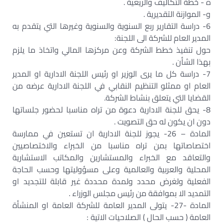
ه¯- خطة التكاليف والريعية .‏
و- الموازنة التقديرية .‏
6- دراسة التقارير ربع السنوية والسنوية وغيرها التي يتقدم به
المدير العام للشركة الى اللجنة:‏
حول تنفيذ خطط الشركة وعن مركزها المالي واتخاذ ما يلزم
بهذا الشأن .‏
7- دراسة كل ما يرى الوزير او رئيس اللجنة الادارية او المدير
العام او ممثلو التنظيم النقابي في اللجنة الادارية عرضه من
القضايا التي يتعلق بنشاط الشركة.‏
8- يحق للجنة الادارية دعوة من تراه مناسبا لحضور جلساتها
دون ان يكون له حق التصويت .‏
المادة – 26- يجوز للجنة الادارية ان تستعين في ممارسة
اختصاصاتها بمن تراه مناسبا من الخبراء والاختصاصيين
والتعاقد مع الخبراء والمستشارين والمكاتب الاستشارية
المحلية والعربية والعالمية وعلى مسؤوليتها وحسب الحاجة
الفعلية ولغرض محدد ولمدة محددة غير قابلة للتجديد او
التمديد الا بموافقة من رئيس مجلس الوزراء .‏
المادة -27- يتولى المدير العامة للشركة العامة او المنشأة
العامة ( حسب الحال ) الصلاحيات الاتية :‏