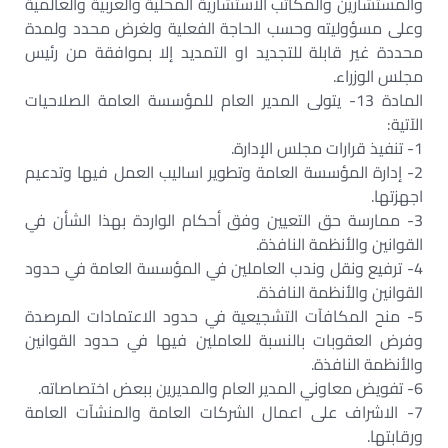
والمستشارين والمكاتب الاستشارية المحلية والعربية والعالمية
وعلى مسؤوليته وحسب الحاجة الفعلية ولغرض محدد ولمدة
محددة غير قابلة للتجديد او التمديد إلا بموافقة من رئيس
مجلس الوزراء.‏
المادة 13- يتولى المدير العام للمؤسسة العامة الصلاحيات
الآتية:‏
1- تنفيذ قرارات مجلس الإدارة.‏
2- إدارة المؤسسة العامة وتطوير اساليب العمل فيها وتدعيم
اجهزتها.‏
3- ممارسة حق التعيين وفق أحكام الواردة بهذا الشأن في
القوانين والأنظمة النافذة.‏
4- ترفيع ونقل وندب العاملين في المؤسسة العامة في حدود
القوانين والأنظمة النافذة.‏
5- منح المكافآت التشجيعية في حدود الاعتمادات المرصدة
وفرض العقوبات بالنسبة للعاملين فيها في حدود القوانين
والأنظمة النافذة.‏
6- تفويض معاوني المدير العام والمديرين ببعض اختصاصاته.‏
7- الاشراف على اعمال الشركات العامة والمنشآت العامة
ورقابتها.‏