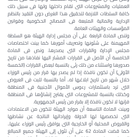
العمليات والمشروعات التى تقام داخلها ولها فى سبيل ذلك
كافة السلطات اللازمة لتحقيق هذا الغرض دون التقيد بالنظم
الإدارية والمالية المتبعة فى المصالح الحكومية وقوانين
المؤسسات والهيئات العامة.
وتنص المادة الرابعة على أن مجلس إدارة الهيئة هو السلطة
المهيمنة على شئونها وتصريف أمورها كما بينت اختصاصات
مجلس الإدارة والقرارات التى يصدرها. ونص فى المادة
الخامسة أن الأصل فى القرارات المشار اليها نفاذها من تاريخ
صدورها واستثناء من ذلك رئى بالنسبة لبعض القرارات (الخمسة
الأولى) أن تكون نافذة إذا لم يصدر بها قرار من رئيس الوزراء
خلال شهر من تاريخ ابلاغها له.. أما بالنسبة للبت فى العروض
التى ترد باستثمارات رءوس الأموال الأجنبية فى المنطقة
وكذلك بالنسبة للمشروعات التى يقترح إنشاؤها فى المنطقة
فإنها لا تكون نافذة إلا بقرار من رئيس الجمهورية.
وبينت المادة التاسعة أن موارد الهيئة تتكون من الاعتمادات
التى تخصصها لها الدولة وإيراداتها الناتجة عن نشاطها
والقروض المحلية أو الخارجية التى يوافق رئيس الوزراء عليها..
كما قضت المادة 62 على أن تئول إلى الهيئة جميع المبالغ