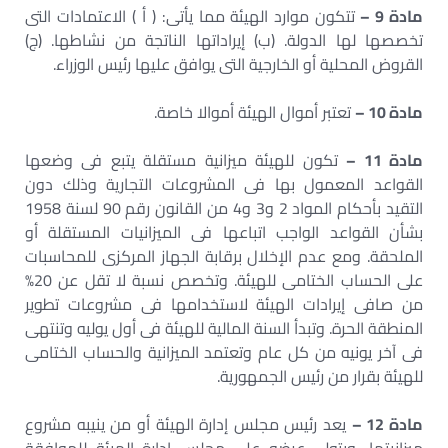
مادة 9 –
تتكون موارد الهيئة مما يأتى: ( أ ) الاعتمادات التى
تخصصها لها الدولة. (ب) إيراداتها الناتجة من نشاطها. (ج)
القروض المحلية أو الخارجية التى يوافق عليها رئيس الوزراء.
مادة 10 –
تعتبر أموال الهيئة أموالا خاصة.
مادة 11 –
تكون للهيئة ميزانية مستقلة يتبع فى وضعها
القواعد المعمول بها فى المشروعات التجارية وذلك دون
التقيد بأحكام المواد 2 و3 و4 من القانون رقم 90 لسنة 1958
بشأن القواعد الواجب اتباعها فى الميزانيات المستقلة أو
الملحقة. ومع عدم الإخلال برقابة الجهاز المركزى للمحاسبات
على الحساب الختامى للهيئة. وتخصص نسبة لا تقل عن 20%
من صافى إيرادات الهيئة لاستخدامها فى مشروعات تطوير
المنطقة الحرة. وتبدأ السنة المالية للهيئة فى أول يوليه وتنتهى
فى آخر يونيه من كل عام وتعتمد الميزانية والحساب الختامى
للهيئة بقرار من رئيس الجمهورية.
مادة 12 –
يعد رئيس مجلس إدارة الهيئة أو من ينيبه مشروع