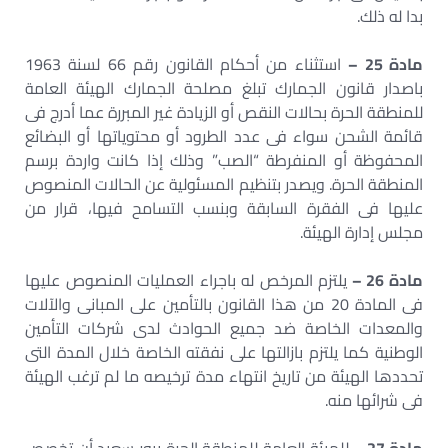
بدا له ذلك.
مادة 25 –
استثناء من أحكام القانون رقم 66 لسنة 1963
باصدار قانون الجمارك تبلغ مصلحة الجمارك الهيئة العامة
للمنطقة الحرة بحالات النقص أو الزيادة غير المبررة عما أدرج فى
قائمة الشحن سواء فى عدد الطرود أو محتوياتها أو البضائع
المحفوظة أو المنفرطة “الصب” وذلك إذا كانت واردة برسم
المنطقة الحرة. ويصدر بتنظيم المسئولية عن الحالات المنصوص
عليها فى الفقرة السابقة وبنسب التسامح فيها، قرار من
مجلس إدارة الهيئة.
مادة 26 –
يلتزم المرخص له باجراء العمليات المنصوص عليها
فى المادة 20 من هذا القانون بالتأمين على المبانى والآلات
والمعدات الخاصة ضد جميع الحوادث لدى شركات التأمين
الوطنية كما يلتزم بازالتها على نفقته الخاصة خلال المدة التى
تحددها الهيئة من تاريخ انتهاء مدة ترخيصه ما لم ترغب الهيئة
فى شرائها منه.