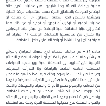
تداولها. (2) عمليات الفرز والتنظيف والخلط والمزج ولو ببضائع
محلية وإعادة التعبئة وما شابهها من عمليات تغيير حالة
البضائع المودعة بالمناطق الحرة حسب مقتضيات حركة التجارة
وتهيئتها بالشكل الذى تتطلبه الأسواق. (3) أية صناعة أو
عمليات تجميع أو تركيب أو تجهيز أو تجديد أو غير ذلك مما
تحتاج إلى مزايا المنطقة الحرة للإفادة من مركز البلاد الجغرافى
ولا يخشى من منافستها للصناعات الوطنية. (4) مزاولة أية
مهنة يحتاج إليها النشاط أو راحة العاملين داخل المنطقة.
مادة 21 –
مع مراعاة الأحكام التى تقررها القوانين واللوائح
فى شأن منع تداول بعض البضائع أو المواد، لا تخضع البضائع
الأجنبية التى تستورد إلى المنطقة الحرة ببور سعيد للإجراءات
الجمركية العادية الخاصة بالواردات ولا للضرائب الجمركية
وغيرها من الضرائب والرسوم وذلك فيما عدا ما هو منصوص
عليه فى هذا القانون كما يعفى من الضرائب الجمركية وغيرها
من الضرائب والرسوم جميع الأدوات والمواد والمهمات والآلات
المستوردة لأعمال المنشآت المرخص بها فى هذه المنطقة.
وتحصل ضريبة الصادر وغيرها من الضرائب والرسوم على البضائع
والمواد المحلية لدى دخولها المنطقة الحرة وذلك بعد استيفاء