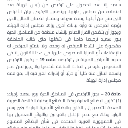
سعيد إلا بعد الحصول على ترخيص من رئيس الهيئة بعد
اعتماده من مجلس إدارتها. ويتضمن الترخيص بيان الأغراض
التى منح من أجلها ومدة سريانه ومقدار الضمان المالى الذى
يؤديه المرخص له وأية بيانات أخرى يراها مجلس إدارة الهيئة.
ويجوز أن يتضمن القرار الصادر بإنشاء منطقة من المناطق الحرة
ببور سعيد ترخيصا خاصا فى شغلها متى كانت المنطقة
مقصورة على نشاط المرخص له وحده. ولا يتمتع المرخص له
بالإعفاءات أو المزايا المنصوص عليها فى هذا القانون إلا فى
حدود الأغراض المبينة فى ترخيصه.
مادة 19 –
يكون الترخيص
المنصوص عليه فى المادة السابقة شخصيا ولا يجوز لمن صدر
باسمه التنازل عنه كليا أو جزئيا أو إشراك الغير فيه إلا بموافقة
مجلس إدارة الهيئة.
مادة 20 –
يجوز الترخيص فى المناطق الحرة ببور سعيد بإجراء:
(1) تخزين البضائع العابرة وكذا البضائع الوطنية الخالصة الضريبة
المعدة للتصدير إلى الخارج والبضائع الأجنبية الواردة بغير رسم
الوارد وذلك مع عدم الإخلال بالقوانين واللوائح المعمول بها
فى الجمهورية العربية المتحدة فى شأن البضائع الممنوع