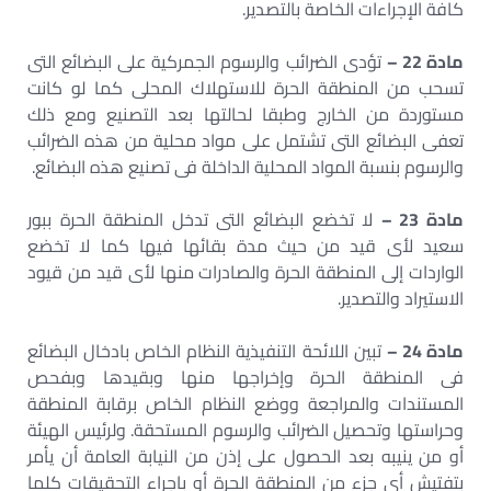
كافة الإجراءات الخاصة بالتصدير.
مادة 22 –
تؤدى الضرائب والرسوم الجمركية على البضائع التى
تسحب من المنطقة الحرة للاستهلاك المحلى كما لو كانت
مستوردة من الخارج وطبقا لحالتها بعد التصنيع ومع ذلك
تعفى البضائع التى تشتمل على مواد محلية من هذه الضرائب
والرسوم بنسبة المواد المحلية الداخلة فى تصنيع هذه البضائع.
مادة 23 –
لا تخضع البضائع التى تدخل المنطقة الحرة ببور
سعيد لأى قيد من حيث مدة بقائها فيها كما لا تخضع
الواردات إلى المنطقة الحرة والصادرات منها لأى قيد من قيود
الاستيراد والتصدير.
مادة 24 –
تبين اللائحة التنفيذية النظام الخاص بادخال البضائع
فى المنطقة الحرة وإخراجها منها وبقيدها وبفحص
المستندات والمراجعة ووضع النظام الخاص برقابة المنطقة
وحراستها وتحصيل الضرائب والرسوم المستحقة. ولرئيس الهيئة
أو من ينيبه بعد الحصول على إذن من النيابة العامة أن يأمر
بتفتيش أى جزء من المنطقة الحرة أو باجراء التحقيقات كلما