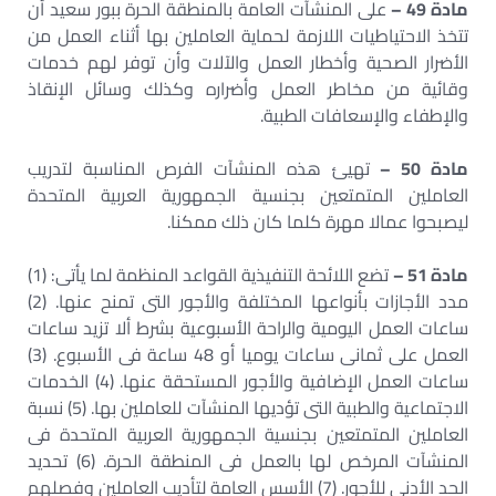
مادة 49 –
على المنشآت العامة بالمنطقة الحرة ببور سعيد أن
تتخذ الاحتياطيات اللازمة لحماية العاملين بها أثناء العمل من
الأضرار الصحية وأخطار العمل والآلات وأن توفر لهم خدمات
وقائية من مخاطر العمل وأضراره وكذلك وسائل الإنقاذ
والإطفاء والإسعافات الطبية.
مادة 50 –
تهيئ هذه المنشآت الفرص المناسبة لتدريب
العاملين المتمتعين بجنسية الجمهورية العربية المتحدة
ليصبحوا عمالا مهرة كلما كان ذلك ممكنا.
مادة 51 –
تضع اللائحة التنفيذية القواعد المنظمة لما يأتى: (1)
مدد الأجازات بأنواعها المختلفة والأجور التى تمنح عنها. (2)
ساعات العمل اليومية والراحة الأسبوعية بشرط ألا تزيد ساعات
العمل على ثمانى ساعات يوميا أو 48 ساعة فى الأسبوع. (3)
ساعات العمل الإضافية والأجور المستحقة عنها. (4) الخدمات
الاجتماعية والطبية التى تؤديها المنشآت للعاملين بها. (5) نسبة
العاملين المتمتعين بجنسية الجمهورية العربية المتحدة فى
المنشآت المرخص لها بالعمل فى المنطقة الحرة. (6) تحديد
الحد الأدنى للأجور. (7) الأسس العامة لتأديب العاملين وفصلهم