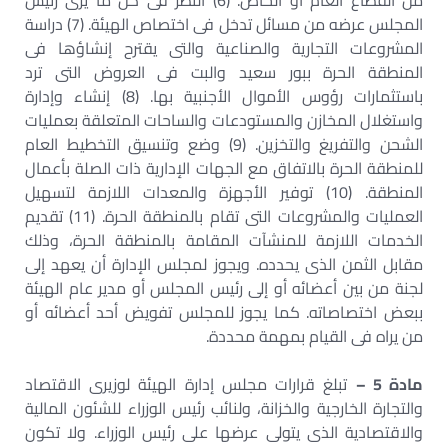
من القطاع العام أو الخاص. (6) النظر فى كل ما يرى رئيس
المجلس عرضه من مسائل تدخل فى اختصاص الهيئة. (7) دراسة
المشروعات التجارية والصناعية والتى يقترح إنشاؤها فى
المنطقة الحرة ببور سعيد والبت فى العروض التى ترد
باستثمارات رؤوس الأموال الأجنبية بها. (8) إنشاء وإدارة
واستغلال المخازن والمستودعات والساحات المتعلقة بعمليات
الشحن والتفريغ والتخزين. (9) وضع وتنسيق التخطيط العام
للمنطقة الحرة بالاتفاق مع الجهات الإدارية ذات الصلة بأعمال
المنطقة. (10) توفير الأجهزة والمعدات اللازمة لتسهيل
العمليات والمشروعات التى تقام بالمنطقة الحرة. (11) تقديم
الخدمات اللازمة للمنشآت المقامة بالمنطقة الحرة، وذلك
مقابل الثمن الذى يحدده. ويجوز لمجلس الإدارة أن يعهد إلى
لجنة من بين أعضائه أو إلى رئيس المجلس أو مدير عام الهيئة
ببعض اختصاصاته. كما يجوز للمجلس تفويض أحد أعضائه أو
من يراه فى القيام بمهمة محددة.
مادة 5 –
تبلغ قرارات مجلس إدارة الهيئة لوزيرى الاقتصاد
والتجارة الخارجية والخزانة، ولنائب رئيس الوزراء للشئون المالية
والاقتصادية الذى يتولى عرضها على رئيس الوزراء. ولا تكون