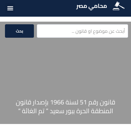
محامي مصر
أسئلة شائع
الخدمات الق
المكتبة الق
بحث
قانون رقم 51 لسنة 1966 بإصدار قانون
المنطقة الحرة ببور سعيد ” تم الغائة “