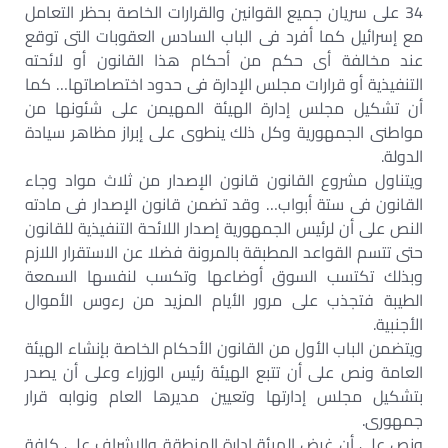
34 على سريان جميع القوانين والقرارات الخاصة بحظر التعامل
مع إسرائيل كما أفرد فى الباب السادس العقوبات التى توقع
عند مخالفة أى حكم من أحكام هذا القانون أو لائحته
التنفيذية أو قرارات مجلس الإدارة فى حدود اختصاصاتها… كما
أن تشكيل مجلس إدارة الهيئة المهيمن على شئونها من
مواطنى الجمهورية وكل ذلك ينطوى على إبراز مظاهر سيادة
الدولة.
ويتناول مشروع القانون قانون الإصدار من ثلاث مواد وجاء
القانون فى ستة أبواب… وقد تضمن قانون الإصدار فى مادته
النص على أن لرئيس الجمهورية إصدار اللائحة التنفيذية للقانون
حتى تتسم القواعد المطبقة بالمرونة فضلا عن الاستقرار اللازم
وبذلك تكتسب السوق أوضاعها وتكسب لنفسها السمعة
الطيبة فتجذب على مرور الأيام المزيد من رءوس الأموال
الأجنبية.
ويتضمن الباب الأول من القانون الأحكام الخاصة بإنشاء الهيئة
العامة ونص على أن تتبع الهيئة رئيس الوزراء وعلى أن يصدر
بتشكيل مجلس إدارتها وتعيين مديرها العام ونوابه قرار
جمهورى.
ونص على أن غرض الهيئة إدارة المنطقة والإشراف على كافة