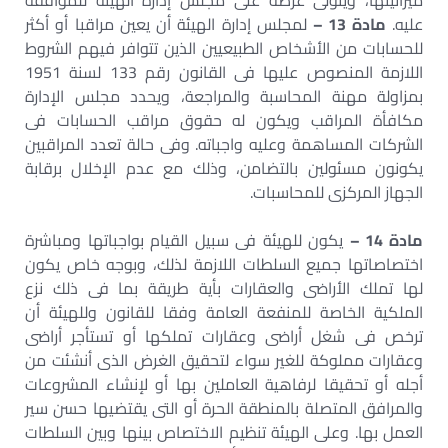
ميزانيتها، ويتولى عرضه على مجلس إدارة الهيئة للموافقة
عليه.
مادة 13 –
لمجلس إدارة الهيئة أن يعين مراقبا أو أكثر
للحسابات من الأشخاص الطبيعيين الذين تتوافر فيهم الشروط
اللازمة المنصوص عليها فى القانون رقم 133 لسنة 1951
بمزاولة مهنة المحاسبة والمراجعة، ويحدد مجلس الإدارة
مكافأة المراقب ويكون له حقوق مراقب الحسابات فى
الشركات المساهمة وعليه واجباته. وفى حالة تعدد المراقبين
يكونون مسئولين بالتضامن، وذلك مع عدم الإخلال برقابة
الجهاز المركزى للمحاسبات.
مادة 14 –
يكون للهيئة فى سبيل القيام بواجباتها ومباشرة
اختصاصاتها جميع السلطات اللازمة لذلك، وبوجه خاص يكون
لها تملك الأراضى والعقارات بأية طريقة بما فى ذلك نزع
الملكية الخاصة للمنفعة العامة وفقا للقانون وللهيئة أن
ترخص فى شغل أراضى وعقارات تملكها أو تستأجر أراضى
وعقارات مملوكة للغير سواء لتحقيق الغرض الذى أنشئت من
أجله أو تحقيقا لرفاهية العاملين بها أو لإنشاء المشروعات
والمرافق المتصلة بالمنطقة الحرة أو التى يقتضيها حسن سير
العمل بها. وعلى الهيئة تنظيم الاختصاص بينها وبين السلطات