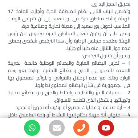
بطريق الحجز الإدارى.
وتضمن الباب الثانى نظام المنطقة الحرة وأجازت المادة 17
للهيئة إنشاء مناطق حرة فى بور سعيد إلى أن يتم فى الوقت
المناسب تحويل بور سعيد إلى مدينة تجارية وصناعية حرة.
ونص على أن يكون شغل المناطق الحرة بترخيص من رئيس
الهيئة يعتمده مجلس الإدارة وأن هذا الترخيص شخصى بمعنى
عدم جواز التنازل عنه كليا أو جزئيا.
ويجوز أن يتناول الترخيص:
1 – تخزين البضائع العابرة والبضائع الوطنية خالصة الضريبة
المعدة للتصدير إلى الخارج والبضائع الأجنبية الواردة بغير رسم
الوارد وذلك مع عدم الإخلال بالقوانين واللوائح المعمول بها
فى الجمهورية فى شأن البضائع الممنوع تداولها.
2 – عمليات الفرز والتنظيف والخلط والمزج ولو ببضائع محلية
وتهيئتها بالشكل الذى تتطلبه الأسواق.
3 – أية صناعة أو عمليات تجميع أو تركيب أو تجهيز أو تجديد.
4 – امتهان أية مهنة يحتاج إليها النشاط أو راحة العاملين داخل
المنطقة.
وتضمنت النصوص بعض المبادئ الهامة خروجا عن الأوضاع
الجمركية المألوفة وهى ما تقتضيه طبيعة النشاط داخل