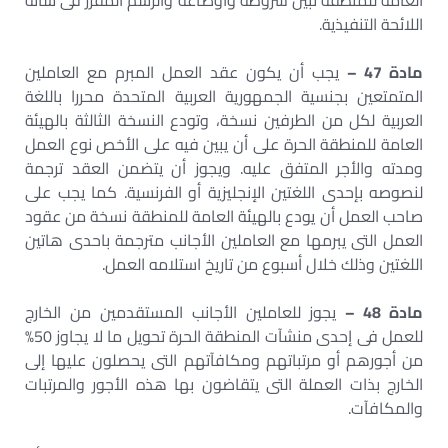
العامة للمنطقة تبين شروطه وأوضاعه والرسم المقرر فى شأنه
اللائحة التنفيذية.
مادة 47 –
يجب أن يكون عقد العمل المبرم مع العاملين
المتمتعين بجنسية الجمهورية العربية المتحدة محررا باللغة
العربية لكل من الطرفين نسخة، وتودع النسخة الثالثة بالهيئة
العامة للمنطقة الحرة على أن يبين فيه على الأخص نوع العمل
ومدته والأجر المتفق عليه. ويجوز أن يتضمن العقد ترجمة
لنصوصه بإحدى اللغتين الإنجليزية أو الفرنسية. كما يجب على
صاحب العمل أن يودع بالهيئة العامة للمنطقة نسخة من عقود
العمل التى يبرمها مع العاملين الأجانب مترجمة باحدى هاتين
اللغتين وذلك خلال أسبوع من تاريخ استلامه العمل.
مادة 48 –
يجوز للعاملين الأجانب المستقدمين من الخارج
للعمل فى إحدى منشآت المنطقة الحرة تحويل ما لا يجاوز 50%
من أجورهم أو مرتباتهم ومكافآتهم التى يحصلون عليها إلى
الخارج بذات العملة التى يتقاضون بها هذه الأجور والمرتبات
والمكافآت.