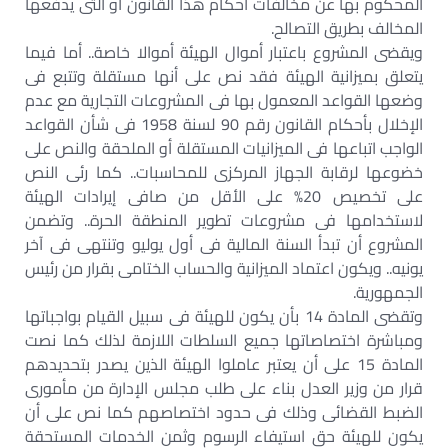
المحكوم بها عن مخالفات أحكام هذا القانون أو التى يدفعها
المخالف بطريق التصالح.
ويقضى المشروع باعتبار أموال الهيئة أموالا خاصة.. أما فيما
يتعلق بميزانية الهيئة فقد نص على أنها مستقلة وتتبع فى
وضعها القواعد المعمول بها فى المشروعات التجارية مع عدم
الإخلال بأحكام القانون رقم 90 لسنة 1958 فى شأن القواعد
الواجب اتباعها فى الميزانيات المستقلة أو الملحقة والنص على
خضوعها لرقابة الجهاز المركزى للمحاسبات.. كما رئى النص
على تخصيص 20% على الأقل من صافى إيرادات الهيئة
لاستخدامها فى مشروعات تطوير المنطقة الحرة.. وتضمن
المشروع أن تبدأ السنة المالية فى أول يوليو وتنتهى فى آخر
يونيه.. ويكون اعتماد الميزانية والحساب الختامى بقرار من رئيس
الجمهورية.
وتقضى المادة 14 بأن يكون للهيئة فى سبيل القيام بواجباتها
ومباشرة اختصاصاتها جميع السلطات اللازمة لذلك كما نصت
المادة 15 على أن يعتبر عاملوا الهيئة الذين يصدر بتحديدهم
قرار من وزير العدل بناء على طلب مجلس الإدارة من مأمورى
الضبط القضائى وذلك فى حدود اختصاصهم كما نص على أن
يكون للهيئة حق استيفاء الرسوم وثمن الخدمات المستحقة