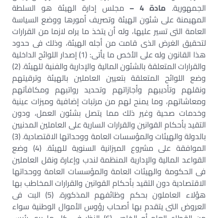
الجمهورية.
مادة 4 –
مجلس إدارة الهيئة هو السلطة
المهيمنة على شئون الهيئة وتصريف أمورها ووضع السياسة
العامة التى تسير عليها، وله أن يتخذ ما يراه لازما من القرارات
لتحقيق الغرض الذى قامت من أجله الهيئة، وذلك فى حدود
هذا القانون وله على الأخص ما يأتى: (1) إصدار اللوائح الداخلية
والقرارات المتعلقة بالشئون المالية والإدارية والفنية للهيئة. (2)
وضع اللوائح المتعلقة بتعيين العاملين بالهيئة وترقيتهم
ونقلهم وتأديبهم وأجازاتهم وتحديد رواتبهم ومكافآتهم
ومعاشاتهم، وما يمنح لهم من مرتبات إضافية وميزات عينية
وخدمات صحية وغير ذلك مما يتصل بشئون العمل، ودون
التقيد بأحكام القوانين والقرارات السارية على العاملين المدنيين
بالدولة والهيئات والمؤسسات العامة ووحداتها الاقتصادية. (3)
الموافقة على مشروع الميزانية السنوية للهيئة. (4) وضع
القواعد المالية والإدارية المنظمة لندب وإعارة ونقل العاملين
فى الحكومة والهيئات العامة والمؤسسات العامة ووحداتها
الاقتصادية دون التقيد بأحكام القوانين والقرارات المخاطب بها
هؤلاء العاملون بحكم وظائفهم المذكورة. (5) البت فى
العروض التى يتقدم بها أصحاب رؤوس الأموال الوطنية سواء