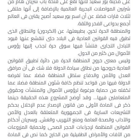
على مدينة بور سعيد لأنها تقع على فتحة باب شريان هام من
شرايين المواصلات البحرية العالمية بالإضافة إلى أنها ملتقى
لثلاث قارات فضلا عن أن اسم بور سعيد أصبح يقترن فى العالم
أجمع بدواعى الفخر والثقة.
والمنطقة الحرة تخرج، بطبيعتها، عن (الكردون) والنطاق الذى
تطبق فيه القوانين العادية فى البلاد حتى تنقشع عنها قيود
التبادل التجارى فتنشأ فيها سوق حرة تجذب إليها رؤوس
الأموال من كثير من الدول.
وليس معنى خروج المنطقة الحرة من دائرة تطبيق القوانين
العادية خروجها من نطاق سيادة الدولة فلا شك فى أن مرافق
العدل والأمن والدفاع ستظل المنطقة فضلا عما تفرضه
الدولة فيها من قواعد تنظم كافة شئون المنطقة فضلا عما
تكفله من حماية مرغوبة لرؤوس الأموال والمنشآت وحقوق
المتعاملين فيها… وقد أوضح المشروع هذه الحقيقة حينما
ذكر فى المادة الأولى من قانون الإصدار عدم الإخلال بحكم
التشريعات السارية فى الجمهورية المتعلقة بالعدل والأمن
والآداب والصحة العامة ومنع التهريب والغش.. وبسريان أحكام
القوانين المنظمة لإجراءات الحجر الصحى ولحماية المزروعات
من الآفات والأمراض الطفيلية من الخارج كما نص فى المادة