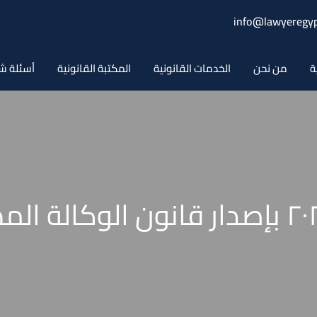
info@lawyeregyp
ة
من نحن
الخدمات القانونية
المكتبة القانونية
أسئلة ش
قانون رقم 178 لسنة ٢٠٢٣ بإصدار قانون 