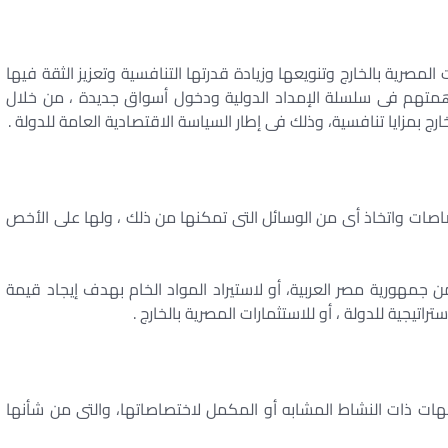
لمصرية بالخارج وتنويعها وزيادة قدرتها التنافسية وتعزيز الثقة فيها
همتهم فى سلسلة الإمداد الدولية ودخول أسواق جديدة ، من خلال
ج بمزايا تنافسية، وذلك فى إطار السياسة الاقتصادية العامة للدولة .
صات واتخاذ أى من الوسائل التى تمكنها من ذلك ، ولها على الأخص
 جمهورية مصر العربية، أو لاستيراد المواد الخام بهدف إيجاد قيمة
اتيجية للدولة ، أو للاستثمارات المصرية بالخارج .
جهات ذات النشاط المشابه أو المكمل لاختصاصاتها، والتى من شأنها