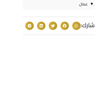
عمال
شارك: