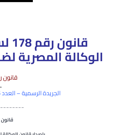
الوكالة المصرية لضم
قانون رقم ۱۷۸ لس
ـ
الجريدة الرسمية – العدد 45 تابع (ب) – في 9 نوفمبر سنة 2023
________
قانون رقم 178 
بإصدار قانون الوكالة 