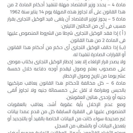
مادة 4 – يحدد وزير الاقتصاد مهلة لتنفيذ أحكام المادة 2 من
هذا القانون على ألا تجاوز هذه المهلة يوم 14 يناير سنة 1962
مادة 5 – يجوز لوزير الاقتصاد أن يلغى قيد الوكيل التجارى بقرار
مسبب فى أى من الحالتين الآتيتين:
( أ ) إذا فقد الوكيل التجارى شرطا من الشروط المنصوص عليها
فى المادة 2 من هذا القانون.
(ب) إذا خالف الوكيل التجارى أى حكم من أحكام هذا القانون
أو القرارات الصادرة تنفيذا له.
ولا يصدر قرار الإلغاء إلا بعد إخطار الوكيل التجارى بكتاب موصى
على مصحوب بعلم وصول ليقدم أوجه دفاعه خلال خمسة
عشر يوما من تاريخ وصول الإخطار.
مادة 6 – كل مخالفة لأحكام هذا القانون يعاقب مرتكبها
بالحبس وبغرامة لا تقل على خمسمائة جنيه ولا تجاوز ألفى
جنيه أو بإحدى هاتين العقوبتين.
ومع عدم الإخلال بأية عقوبة أشد، يعاقب بالعقوبات
المنصوص عليها فى الفقرة السابقة كل من قدم عمدا بيانات
غير صحيحة سواء كانت من البيانات الخاصة بالقيد أو بالتجديد أو
بتعديل البيانات أو بالشطب من السجل.
ويعتبر الأفراد القائمون بأعمال الوكالات التجارية وجميع أعضاء