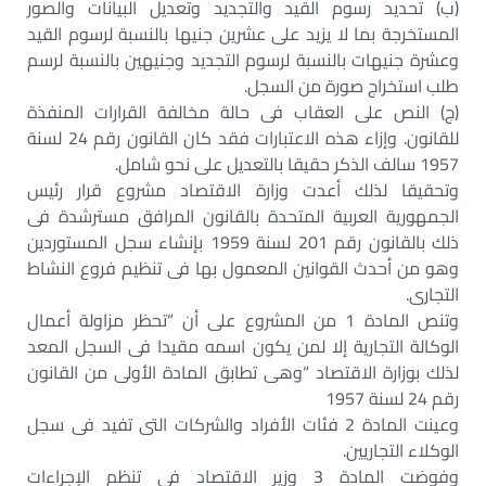
(ب) تحديد رسوم القيد والتجديد وتعديل البيانات والصور
المستخرجة بما لا يزيد على عشرين جنيها بالنسبة لرسوم القيد
وعشرة جنيهات بالنسبة لرسوم التجديد وجنيهين بالنسبة لرسم
طلب استخراج صورة من السجل.
(ج) النص على العقاب فى حالة مخالفة القرارات المنفذة
للقانون. وإزاء هذه الاعتبارات فقد كان القانون رقم 24 لسنة
1957 سالف الذكر حقيقا بالتعديل على نحو شامل.
وتحقيقا لذلك أعدت وزارة الاقتصاد مشروع قرار رئيس
الجمهورية العربية المتحدة بالقانون المرافق مسترشدة فى
ذلك بالقانون رقم 201 لسنة 1959 بإنشاء سجل المستوردين
وهو من أحدث القوانين المعمول بها فى تنظيم فروع النشاط
التجارى.
وتنص المادة 1 من المشروع على أن “تحظر مزاولة أعمال
الوكالة التجارية إلا لمن يكون اسمه مقيدا فى السجل المعد
لذلك بوزارة الاقتصاد “وهى تطابق المادة الأولى من القانون
رقم 24 لسنة 1957
وعينت المادة 2 فئات الأفراد والشركات التى تفيد فى سجل
الوكلاء التجاريين.
وفوضت المادة 3 وزير الاقتصاد فى تنظم الإجراءات