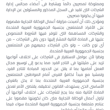
ومملوكة لمصريين دائما ويشترط فى أعضاء مجالس إدارة
الشركات التى تقيد فى السجل المذكور والمسئولين عن الإدارة
فيها أن يكونوا مصريين.
ومؤدى ذلك أن أصبحت مزاولة أعمال الوكالة التجارية مقصورة
على الأفراد المتمتعين بجنسية الجمهورية العربية المتحدة
والشركات المساهمة التى تتوفر فيها الشروط المنصوص
عليها فى المادة الثانية المشار إليها دون باقى الشركات – من
أى نوع كانت – ولو كان الشركاء جميعهم من المتمتعين
بجنسية الجمهورية العربية المتحدة.
ونظرا لأن عوامل الاستقرار فى الشركات على اختلاف أنواعها
تزيد على مثيلتها فى التاجر الفرد مما يدعو إلى توسيع مجال
العمل أمامها بما لا يقل عن الحدود المباحة للتاجر الفرد،
وتمشيا مع مبدأ تكافؤ الفرص أمام المواطنين المتمتعين
بجنسية الجمهورية العربية المتحدة بما لا يخل بالغرض
الأساسى الذى يستهدف القانون تحقيقه، يقتضى الأمر تعديل
المادة الثانية منه بما يجيز للشركات على اختلاف أنواعها أن
تزاول أعمال الوكالة التجارية متى كان تكوينها مقصورا على
عناصر متمتعة بجنسية الجمهورية العربية المتحدة سواء فيما
يتعلق برأسمالها أو باداراتها.