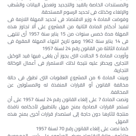
والمستندات الخاصة بالقيد والتجديد وتعديل البيانات والشطب
والإلغاء وكذلك فى تحديد الرسوم المستحقة.
وفوضت المادة 4 وزير الاقتصاد فى تحديد المهلة اللازمة فى
تنفيذ أحكام المادة الثانية من المشروع على ألا تجاوز هذه
المهلة مدة خمس سنوات من 15 يناير سنة 1957 أى تنتهى
فى 14 يناير سنة 1962 وهو تاريخ انتهاء المهلة المقررة فى
المادة الثالثة من القانون رقم 24 لسنة 1957
وأوردت المادة 5 الحالات التى يجوز أن يلغى فيها قيد الوكيل
التجارى ويحظر عليه نتيجة لذلك الاستمرار فى أعمال الوكالة
التجارية.
وبينت المادة 6 من المشروع العقوبات التى تطبق فى حالة
مخالفة القانون أو القرارات المنفذة له والمسئولين عن
المخالفة.
ونصت المادة 7 على إلغاء القانون رقم 24 لسنة 1957 على أن
تستمر القرارات الصادرة بمنح مهل بالتطبيق لأحكامه نافذة
منتجة لآثارها دون حاجة إلى استصدار قرارات أخرى بمنح هذه
المهل.
كما نصت على إلغاء القانون رقم 70 لسنة 1957
وتتشرف وزارة الاقتصاد بعرض المشروع على رئيس الجمهورية