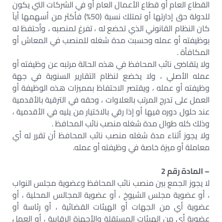
القطاع العام أو قطاع الأعمال العام أو في الشركات التي يكون
للدولة حق إدارتها أو تمتلك نسبة (50%) فأكثر من أسهمها أياً
كان النظام القانوني الذي تخضع له ، تفرغ لمنصبه ، وأحتفظ له
بوظيفته أو عمله وحسبت مدة شغله للمنصب في المعاش أو
المكافأة .
ولا يتقاضى نائب المحافظ في هذه الحالة مرتبه عن وظيفته أو
عمله الأصلي ، ولا يخضع لنظام التقارير السنوية في جهة
وظيفته أو عمله ، ويقتصر الاحتفاظ بمميزات هذه الوظيفة أو
العمل على تدرج المرتب بالعلاوات ، وحقه في الترقية بالأقدمية
عند حلول دوره فيها أو إذا رقي بالاختيار من يليه في الأقدمية ،
وذلك كله طوال مدة شغله منصب نائب المحافظ .
ولا يجوز أثناء مدة شغله منصب نائب المحافظ أن تقرر له أي
معاملة أو ميزة خاصة في وظيفته أو عمله.
– المادة رقم 2
لا يجوز الجمع بين منصب نائب المحافظ وعضوية مجلس النواب
، أو عضوية مجلس الشيوخ ، أو عضوية المجالس المحلية ، أو
عضوية أي من الجهات أو الهيئات القضائية ، أو رئاسة أو
عضوية أي من الهيئات المستقلة والأجهزة الرقابية ، أو العمل