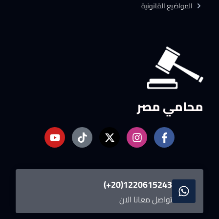
المواضيع القانونية
محامي مصر
1220615243(20+)
تواصل معانا الان