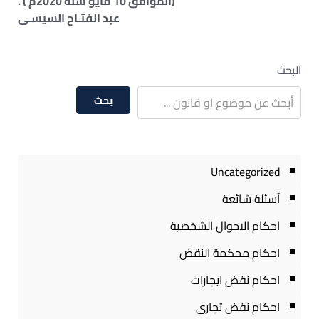
(الموافق 10 مايو سنة 2020م ) .
عبد الفتـاح السيسـى
البحث
بحث
Uncategorized
أسئلة شائعة
احكام الاحوال الشخصية
احكام محكمة النقض
احكام نقض ايجارات
احكام نقض تجارى