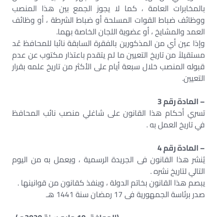
بالمخابرات العامة ، كما لا يجوز الجمع بين هذا المنصب
ووظائف ضباط القوات المسلحة أو ضباط الشرطة ، أو وظائف
العمد والمشايخ ، أو عضوية اللجان الخاصة بهما.
وإذا عين أي من المذكورين بالفقرة السابقة نائبا للمحافظ عُد
مستقيلاً من تاريخ التعيين ما لم يتقدم باعتذار مكتوب عن عدم
قبوله المنصب خلال سبعة أيام على الأكثر من تاريخ علمه بقرار
التعيين.
– المادة رقم 3
تسري أحكام هذا القانون على شاغلي منصب نائب المحافظ
في تاريخ العمل به .
– المادة رقم 4
يُنشر هذا القانون فى الجريدة الرسمية ، ويعمل به من اليوم
التالي لتاريخ نشره .
يبصم هذا القانون بخاتم الدولة ، وينفذ كقانون من قوانينها .
صدر برئاسة الجمهورية فى 17 رمضان سنة 1441 هـ