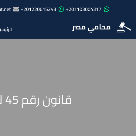
t.net
201220615243+
201103004317+
محامي مصر
الرئيسي
قانون رقم 45 لسنة 1949 بتنظيم استعمال مكبرات الصوت