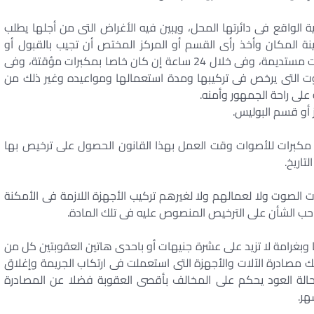
 الواقع فى دائرتها المحل، ويبين فيه الأغراض التى من أجلها يطلب
نة المكان وأخذ رأى القسم أو المركز المختص أن تجيب بالقبول أو
الرفض فى خلال ثمانية أيام إن كان الطلب خاصا بمكبرات مستديمة، وفى خلال 24 ساعة إن كان خاصا بمكبرات مؤقتة، وفى
صوت التى يرخص فى تركيبها ومدة استعمالها ومواعيده وغير ذلك من
على راحة الجمهور وأمنه.
 أو قسم البوليس.
 مكبرات للأصوات وقت العمل بهذا القانون الحصول على ترخيص بها
تاريخ.
 الصوت ولا لعمالهم ولا لغيرهم تركيب الأجهزة اللازمة فى الأمكنة
احب الشأن على الترخيص المنصوص عليه فى تلك المادة.
وبغرامة لا تزيد على عشرة جنيهات أو باحدى هاتين العقوبتين كل من
 مصادرة الآلات والأجهزة التى استعملت فى ارتكاب الجريمة وإغلاق
ى حالة العود يحكم على المخالف بأقصى العقوبة فضلا عن المصادرة
هر.