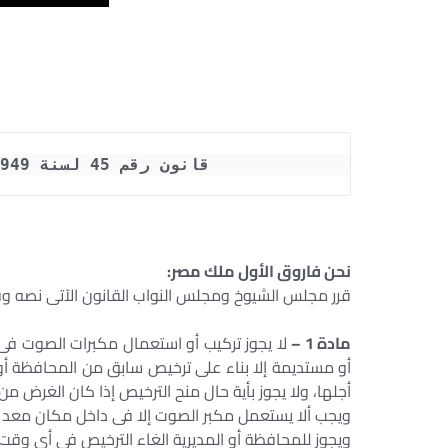
قانون رقم 45 لسنة 1949  بتنظيم استعمال مكبرات الصوت
نحن فاروق الأول ملك مصر:
قرر مجلس الشيوخ ومجلس النواب القانون الآتى نصه وق
مادة 1 –
لا يجوز تركيب أو استعمال مكبرات الصوت فى ا
أو مستديمة إلا بناء على ترخيص سابق من المحافظة أو ا
أجلها، ولا يجوز بأية حال منح الترخيص إذا كان الغرض من 
ويجب ألا يستعمل مكبر الصوت إلا فى داخل مكان معد لذ
ويجوز للمحافظة أو المديرية الغاء الترخيص فى أى وقت