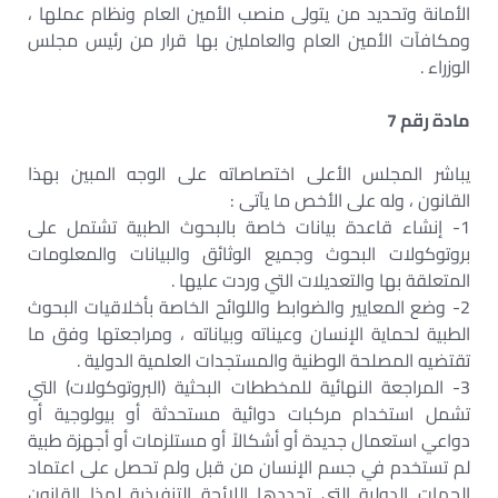
الأمانة وتحديد من يتولى منصب الأمين العام ونظام عملها ،
ومكافآت الأمين العام والعاملين بها قرار من رئيس مجلس
الوزراء .
مادة رقم 7
يباشر المجلس الأعلى اختصاصاته على الوجه المبين بهذا
القانون ، وله على الأخص ما يآتى :
1- إنشاء قاعدة بيانات خاصة بالبحوث الطبية تشتمل على
بروتوكولات البحوث وجميع الوثائق والبيانات والمعلومات
المتعلقة بها والتعديلات التي وردت عليها .
2- وضع المعايير والضوابط واللوائح الخاصة بأخلاقيات البحوث
الطبية لحماية الإنسان وعيناته وبياناته ، ومراجعتها وفق ما
تقتضيه المصلحة الوطنية والمستجدات العلمية الدولية .
3- المراجعة النهائية للمخططات البحثية (البروتوكولات) التي
تشمل استخدام مركبات دوائية مستحدثة أو بيولوجية أو
دواعي استعمال جديدة أو أشكالاً أو مستلزمات أو أجهزة طبية
لم تستخدم في جسم الإنسان من قبل ولم تحصل على اعتماد
الجهات الدولية التي تحددها اللائحة التنفيذية لهذا القانون