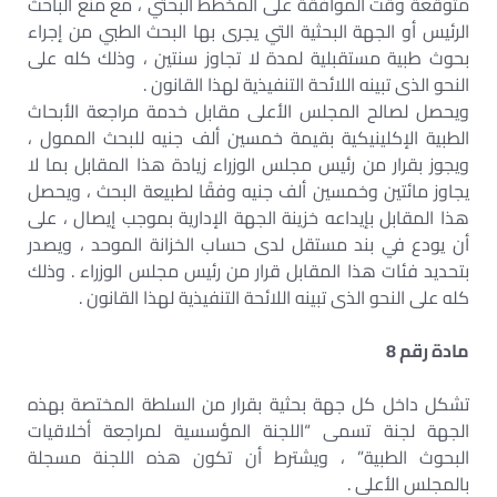
متوقعة وقت الموافقة على المخطط البحثي ، مع منع الباحث
الرئيس أو الجهة البحثية التي يجرى بها البحث الطبي من إجراء
بحوث طبية مستقبلية لمدة لا تجاوز سنتين ، وذلك كله على
النحو الذى تبينه اللائحة التنفيذية لهذا القانون .
ويحصل لصالح المجلس الأعلى مقابل خدمة مراجعة الأبحاث
الطبية الإكلينيكية بقيمة خمسين ألف جنيه للبحث الممول ،
ويجوز بقرار من رئيس مجلس الوزراء زيادة هذا المقابل بما لا
يجاوز مائتين وخمسين ألف جنيه وفقًا لطبيعة البحث ، ويحصل
هذا المقابل بإيداعه خزينة الجهة الإدارية بموجب إيصال ، على
أن يودع في بند مستقل لدى حساب الخزانة الموحد ، ويصدر
بتحديد فئات هذا المقابل قرار من رئيس مجلس الوزراء . وذلك
كله على النحو الذى تبينه اللائحة التنفيذية لهذا القانون .
مادة رقم 8
تشكل داخل كل جهة بحثية بقرار من السلطة المختصة بهذه
الجهة لجنة تسمى “اللجنة المؤسسية لمراجعة أخلاقيات
البحوث الطبية” ، ويشترط أن تكون هذه اللجنة مسجلة
بالمجلس الأعلى .