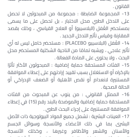
القانون .
13- المجموعة الضابطة : مجموعة من المبحوثين لا تحصل
على التدخل الطبي محل الاختبار ، بل تحصل على ما يسمى
بمستحضر الغُفل (البلاسيبو) أو العلاج القياسي ، وذلك بقصد
المقارنة وقياس تأثير التدخل الجديد .
14- الغُفل (البلاسيبو PLACEBO) : مستحضر خامل ليس له أي
تأثير علاجي ، ويشبه تمامًا من الناحية الشكلية المستحضر محل
البحث ، ولا يحتوى على المادة الفعالة .
15- الفئات المستحقة حماية إضافية : المبحوثون الأكثر تأثرًا
بالإكراه أو الاستغلال بسبب تقييد إرادتهم على إعطاء الموافقة
المستنيرة لانعدام أو نقص الأهلية أو الضعف الإدراكي أو
الحالة الصحية .
16- الممثل القانوني : من ينوب عن المبحوث من الفئات
المستحقة حماية إضافية والموضحة بالبند رقم (15) في إعطاء
الموافقة المستنيرة على إجراء البحث الطبي .
17- العينات البشرية : تشمل جميع المواد البيولوجية ذات الأصل
البشرى بما في ذلك الأعضاء والأنسجة وسوائل الجسم
والأسنان والشعر والأظافر وغيرها ، وكذلك الأنسجة