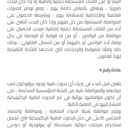
البشر أو على الفئات المستحقة حماية إضافية إلا إذا كان البحث
ضروريًا ، ويتعلق بأمراض خاصة بهم ، ومع توافر المبررات
العلمية والأخلاقية للاستعانة بهم ، وبشريطة الحصول على
الموافقة المستنيرة من كل منهم وإذا كان البحث الطبي على
أحد من الفئات المستحقة حماية إضافية فيجب الحصول على
موافقة من الوالدين ، أو من له الولاية أو الوصاية في حال
وفاة أحد الوالدين أو كليهما أو من الممثل القانوني ، وذلك
كله وفقًا للضوابط والإجراءات التي تحددها اللائحة التنفيذية
لهذا القانون .
مادة رقم 4
يتعين قبل البدء في إجراء أي بحوث طبية وجود بروتوكول تمت
مراجعته والموافقة عليه من اللجنة المؤسسية المختصة ، على
أن تكون موافقتها نهائية في غير البحوث الطبية الإكلينيكية
المشار إليها في الفقرة التالية .
ويلزم موافقة هيئة الدواء المصرية ، وموافقة واعتماد
المجلس الأعلى في حال البحوث الطبية الإكلينيكية التي تشمل
استخدام مركبات دوائية مستحدثة أو بيولوجية أو دواعي