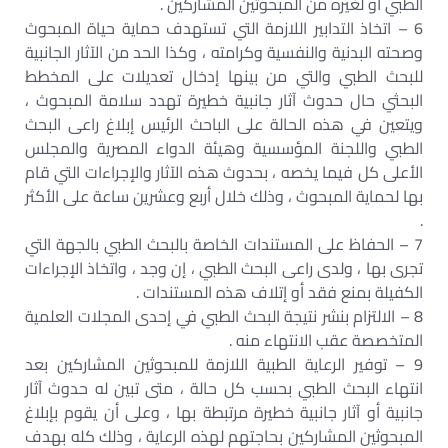
الطبي أو لغيره من المبحوثين المشاركين .
6 – اتخاذ التدابير اللازمة التي تستهدف حماية حياة المبحوث
وصحته البدنية والنفسية وكرامته ، وكذا الحد من الآثار الجانبية
للبحث الطبي والتي من بينها إدخال تعديلات على المخطط
البحثي حال حدوث آثار جانبية خطيرة تهدد سلامة المبحوث ،
ويتعين في هذه الحالة على الباحث الرئيس إبلاغ راعى البحث
الطبي واللجنة المؤسسية وهيئة الدواء المصرية والمجلس
الأعلى كل فيما يخصه ، بحدوث هذه الآثار والإجراءات التي قام
بها لحماية المبحوث ، وذلك خلال أربع وعشرين ساعة على الأكثر
.
7 – الحفاظ على المستندات الخاصة بالبحث الطبي بالجهة التي
تجرى بها ، ولدى راعى البحث الطبي ، إن وجد ، واتخاذ الإجراءات
الكفيلة بمنع فقد أو إتلاف هذه المستندات .
8 – الالتزام بنشر نتيجة البحث الطبي في إحدى المجلات العلمية
المتخصصة عقب الانتهاء منه .
9 – توفير الرعاية الطبية اللازمة للمبحوثين المشاركين بعد
انتهاء البحث الطبي بحسب كل حالة ، متى تبين له حدوث آثار
جانبية أو آثار جانبية خطيرة مرتبطة بها ، وعلى أن يقوم بإبلاغ
المبحوثين المشاركين بحاجتهم لهذه الرعاية ، وذلك كله بهدف