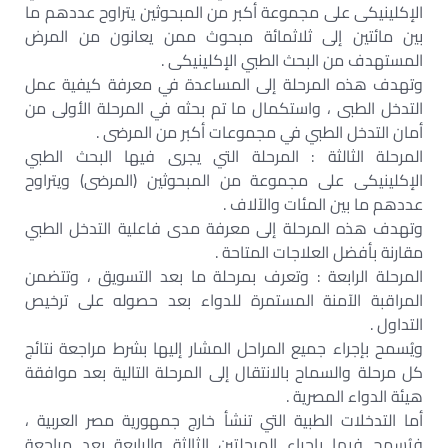
الإكلينيكى على مجموعة أكبر من المبحوثين يتراوح عددهم ما
بين مائتين إلى ثلاثمائة مبحوث ممن يعانون من المرض
المستهدف من البحث الطبي الإكلينيكى .
وتهدف هذه المرحلة إلى المساعدة في معرفة كيفية عمل
التدخل الطبى ، واستكمال ما تم بحثه في المرحلة الأولى من
أمان التدخل الطبي في مجموعات أكبر من المرضى .
المرحلة الثالثة : المرحلة التي يجرى فيها البحث الطبي
الإكلينيكى على مجموعة من المبحوثين (المرضى) ويتراوح
عددهم ما بين المئات والآلاف .
وتهدف هذه المرحلة إلى معرفة مدى فاعلية التدخل الطبي
مقارنة بأفضل العلاجات المتاحة .
المرحلة الرابعة : وتعرف بمرحلة ما بعد التسويق ، وتتضمن
المراقبة الآمنة المستمرة للدواء بعد حصوله على ترخيص
التداول .
ويُسمح بإجراء جميع المراحل المشار إليها بشرط مراجعة نتائج
كل مرحلة والسماح بالانتقال إلى المرحلة التالية بعد موافقة
هيئة الدواء المصرية .
أما التدخلات الطبية التي تنشأ خارج جمهورية مصر العربية ،
فيُسمح فيها بإجراء المرحلتين الثالثة والرابعة بعد مراجعة