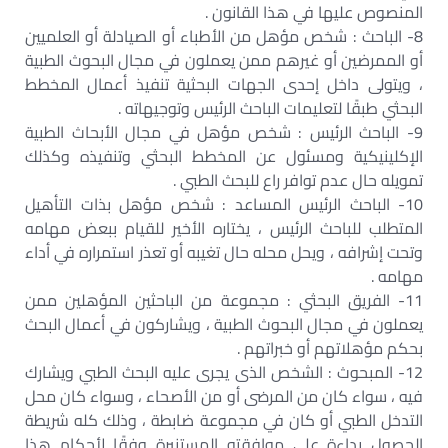
المنصوص عليها في هذا القانون .
8- الباحث : شخص مؤهل من الأطباء أو الصيادلة أو العلميين
أو الممرضين أو غيرهم ممن يعملون في مجال البحوث الطبية
، ويتولى داخل إحدى الجهات البحثية تنفيذ أعمال المخطط
البحثي طبقًا لتعليمات الباحث الرئيس وتوجيهاته .
9- الباحث الرئيس : شخص مؤهل في مجال الأبحاث الطبية
الإكلينيكية ومسئول عن المخطط البحثي وتنفيذه وكذلك
تمويله حال عدم توافر راع للبحث الطبي .
10- الباحث الرئيس المساعد : شخص مؤهل بذات التأهيل
المتطلب للباحث الرئيس ، يختاره الأخير للقيام ببعض مهامه
وتحت إشرافه ، ويحل محله حال تغيبه أو تعذر استمراره في أداء
مهامه .
11- الفريق البحثي : مجموعة من الباحثين المؤهلين ممن
يعملون في مجال البحوث الطبية ، ويشاركون في أعمال البحث
بحكم مؤهلاتهم أو خبراتهم .
12- المبحوث : الشخص الذى يجرى عليه البحث الطبي ويشارك
فيه ، سواء كان من المرضى أو من الأصحاء ، وسواء كان محل
التدخل الطبي أو كان في مجموعة ضابطة ، وذلك كله شريطة
الحصول بداءة على موافقته المستنيرة وفقًا لأحكام هذا