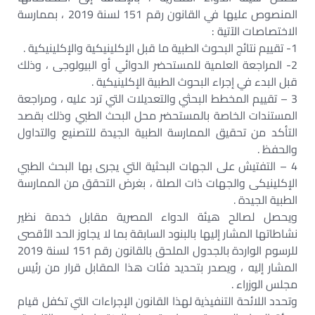
المنصوص عليها في القانون رقم 151 لسنة 2019 ، بممارسة
الاختصاصات الآتية :
1- تقييم نتائج البحوث الطبية ما قبل الإكلينيكية والإكلينيكية .
2- المراجعة العلمية للمستحضر الدوائي أو البيولوجى ، وذلك
قبل البدء في إجراء البحوث الطبية الإكلينيكية .
3 – تقييم المخطط البحثي والتعديلات التي ترد عليه ، ومراجعة
المستندات الخاصة بالمستحضر محل البحث الطبي وذلك بقصد
التأكد من تحقيق الممارسة الطبية الجيدة للتصنيع والتداول
والحفظ .
4 – التفتيش على الجهات البحثية التي يجرى بها البحث الطبي
الإكلينيكى والجهات ذات الصلة ، بغرض التحقق من الممارسة
الطبية الجيدة .
ويحصل لصالح هيئة الدواء المصرية مقابل خدمة نظير
نشاطاتها المشار إليها بالبنود السابقة بما لا يجاوز الحد الأقصى
للرسوم الواردة بالجدول الملحق بالقانون رقم 151 لسنة 2019
المشار إليه ، ويصدر بتحديد فئات هذا المقابل قرار من رئيس
مجلس الوزراء .
وتحدد اللائحة التنفيذية لهذا القانون الإجراءات التي تكفل قيام