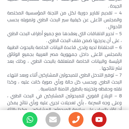
الجيدة .
4 – تقديم تقارير دورية لكل من اللجنة المؤسسية المختصة
والمجلس الأعلى عن كيفية سير البحث الطبي وتمويله بحسب
الأحوال .
5 – تحرير الاتفاقات التي يعقدها مع جميع أطراف البحث الطبي
، على أن يدرجها ضمن ملف البحث الطبي .
6 – الاحتفاظ لديه ولدى قاعدة البيانات الخاصة بالبحوث الطبية
بالمجلس الأعلى داخل جمهورية مصر العربية بجميع الوثائق
الرئيسة والبيانات الخاصة المتعلقة بالبحث الطبي ، وذلك بعد
نشر نتائجها .
7 – توفير التدخل الطبي للمبحوثين المشاركين أثناء وبعد انتهاء
البحث الطبي وبحسب كل حالة وبأي صورة كانت عليه ، وكذا
نقله وحفظه وتخزينه بالطرق الآمنة المناسبة .
8 – الإبلاغ الفوري للمبحوثين المشاركين في البحث الطبي ،
وعلى وجه السرعة ، بأي تعديلات تجرى عليه وبأي نتائج يمكن
أن تؤثر بالسلب على سلامة المبحوثين المشاركين ، وكذا بالآثار
الجانبية الخطيرة غير المتوقعة للبحث الطبي .
9 – الالتزام بإبرام عقد تأمين للمبحوثين المشاركين بالبحث