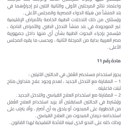
واعتماد نتائج المرحلتين الأولى والثانية اللتين تم إجراؤهما في
بلد المنشأ من هيئة الدواء المصرية والمجلس الأعلى .
ويُستثنى من ذلك التدخلات الطبية الخاصة بالأمراض الإقليمية
غير الموجودة في بلد منشأ التدخل الطبي والأمراض النادرة ،
فيُسمح بإجراء البحوث الطبية بشأن أي منها داخل جمهورية
مصر العربية بداية من المرحلة الثانية ، وبحسب ما يقره المجلس
الأعلى .
مادة رقم 11
يجوز استخدام مستحضر الغُفل في الحالتين الآتيتين :
1 – المقارنة مع التدخل الجديد ، لعدم وجود علاج متداول متاح
ثبتت فاعليته .
2 – المقارنة مع استخدام العلاج القياسي والتدخل الجديد .
ويُشترط في الحالتين السابقتين ألا يزيد استخدام العلاج الغُفل
من الخطورة على المبحوث أو يلحق به أي أضرار ، وألا يترتب على
استخدامه حرمان المبحوث من العلاج القياسي .
وذلك كله على النحو الذى تبينه اللائحة التنفيذية لهذا القانون .