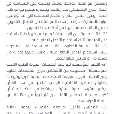
ويتضمن موافقته الصريحة توقيعًا وبصمة على المشاركة في
البحث الطبي الإكلينيكى بعد إعلامه وتبصيره بجميع جوانب هذا
البحث ، وعلى الأخص الآثار أو الأخطار المحتملة التي قد تؤثر على
قراره بالمشاركة ، وتصدر هذه الموافقة من الممثل القانوني
له في الحالات المشار إليها في أحكام هذا القانون .
22- الآثار الجانبية : أي آثار بسيطة غير مرغوب فيها طبيًا ، تستجد
على المبحوث أثناء استخدام التدخل البحثي عليه .
23- الآثار الجانبية الخطيرة : الآثار التي تستجد على المبحوث
بسبب استخدام التدخل البحثي عليه ، ويترتب عليها إحداث ضرر
جسيم به ، أو تعريض حياته للخطر .
24- اللجنة المؤسسية لمراجعة أخلاقيات البحوث الطبية (اللجنة
المؤسسية) : مجموعة من الأشخاص ذوى التخصصات الطبية
وغير الطبية ، تتولى مراجعة المخططات البحثية (البروتوكولات)
وتطبيق المبادئ الأخلاقية الواجب اتباعها في هذا الشأن
ويكون مقرها الجهة البحثية ، ويشترط في هذه اللجنة أن
تكون مسجلة بالمجلس الأعلى ، ويشار إليها في هذا القانون
باللجنة المؤسسية .
25- المجلس الأعلى لمراجعة أخلاقيات البحوث الطبية
الإكلينيكية (المجلس الأعلى) : المجلس الذى يشكل من