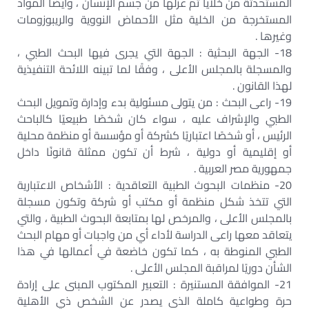
المستحدثة من خلايا تم عزلها من جسم الإنسان ، وأيضًا المواد
المستخرجة من الخلية مثل الأحماض النووية والريبوزومات
وغيرها .
18- الجهة البحثية : الجهة التي يجرى فيها البحث الطبي ،
والمسجلة بالمجلس الأعلى ، وفقًا لما تبينه اللائحة التنفيذية
لهذا القانون .
19- راعى البحث : من يتولى مسئولية بدء وإدارة وتمويل البحث
الطبي والإشراف عليه ، سواء كان شخصًا طبيعيًا كالباحث
الرئيس ، أو شخصًا اعتباريًا كشركة أو مؤسسة أو منظمة محلية
أو إقليمية أو دولية ، شرط أن تكون ممثلة قانونًا داخل
جمهورية مصر العربية .
20- منظمات البحوث الطبية التعاقدية : الأشخاص الاعتبارية
التي تتخذ شكل منظمة أو مكتب أو شركة وتكون مسجلة
بالمجلس الأعلى ، والمرخص لها بمتابعة البحوث الطبية ، والتي
يتعاقد معها راعى الدراسة لأداء أي من واجبات أو مهام البحث
الطبي المنوطة به ، كما تكون خاضعة في أعمالها في هذا
الشأن دوريًا لمراقبة المجلس الأعلى .
21- الموافقة المستنيرة : التعبير المكتوب المبنى على إرادة
حرة وطواعية كاملة الذى يصدر عن الشخص ذي الأهلية