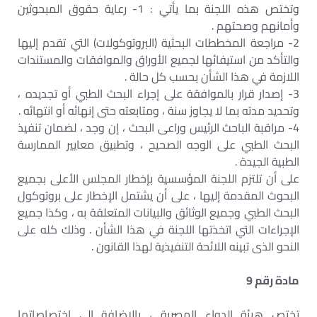
وتختص هذه اللجنة بما يأتي : 1- رعاية حقوق المبحوثين
وأمانهم وصحتهم .
2- مراجعة المخططات البحثية (البروتوكولات) التي تقدم إليها
والتأكد من استيفائها لجميع الأوراق والموافقات والمستندات
اللازمة في هذا الشأن بحسب كل حالة .
3- إصدار قرار بالموافقة على إجراء البحث الطبي أو تجديده ،
وتحديد مدته بما لا يجاوز سنة ، ومتابعته حتى إنهائه أو انتهائه .
4- مراقبة الباحث الرئيس وراعى البحث ، إن وجد ، لضمان تنفيذ
البحث الطبي على الوجه الصحيح ، وتطبيق معايير الممارسة
الطبية الجيدة .
على أن تلتزم اللجنة المؤسسية بإخطار المجلس الأعلى بجميع
البحوث المقدمة إليها ، على أن يشتمل الإخطار على بروتوكول
البحث الطبي وجميع الوثائق والبيانات المتعلقة به ، وكذا جميع
الإجراءات التي اتخذتها اللجنة في هذا الشأن . وذلك كله على
النحو الذى تبينه اللائحة التنفيذية لهذا القانون .
مادة رقم 9
تختص هيئة الدواء المصرية ، بالإضافة إلى اختصاصاتها