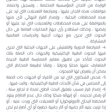
الواردة من اللجان المؤسسية المختصة ، وتسجيل واعتماد
موافقات هذه اللجان عليها ، ومراجعة التعديلات التي ترد على
هذه المخططات البحثية ، وإصدار القرار النهائي لأى منها
بالموافقة على هذه المخططات والتعديلات التي ترد عليها أو
رفضها ، وكذلك استطلاع رأى جهاز المخابرات العامة في حال
البحوث التي تجرى مع جهات أجنبية والدراسات العالمية
المشتركة .
4- المراجعة الدورية والتفتيش على الجهات البحثية التي تجرى
فيها البحوث الطبية الإكلينيكية والجهات ذات الصلة بتلك
البحوث للتأكد من تطبيق معايير الممارسة الطبية الجيدة
المتعارف عليها محليًا ودوليًا ، وفقًا لطبيعة المخاطر التي
يمكن أن يتعرض لها المبحوث .
5- فحص الشكاوى التي ترد من الأفراد أو الجهات ذات الصلة
إلى المجلس في شأن الأبحاث الطبية الإكلينيكية ، والبت فيها .
6- إصدار قرار مسبب بتعليق البحث الطبي لمدة لا تجاوز سنة ،
أو رفض تجديده ، أو إنهائه مبكرًا وذلك حال عدم الالتزام ببنود
المخطط البحثي (البروتوكول) أو التعديلات التي وردت عليه ، أو
إذا ترتبت عليه آثار جانبية أو آثار جانبية خطيرة أو أي أضرار لم تكن