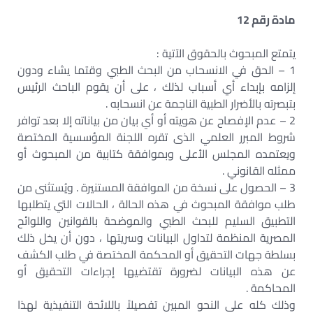
مادة رقم 12
يتمتع المبحوث بالحقوق الآتية :
1 – الحق في الانسحاب من البحث الطبي وقتما يشاء ودون
إلزامه بإبداء أي أسباب لذلك ، على أن يقوم الباحث الرئيس
بتبصرته بالأضرار الطبية الناجمة عن انسحابه .
2 – عدم الإفصاح عن هويته أو أي بيان من بياناته إلا بعد توافر
شروط المبرر العلمي الذى تقره اللجنة المؤسسية المختصة
ويعتمده المجلس الأعلى وبموافقة كتابية من المبحوث أو
ممثله القانوني .
3 – الحصول على نسخة من الموافقة المستنيرة . ويُستثنى من
طلب موافقة المبحوث في هذه الحالة ، الحالات التي يتطلبها
التطبيق السليم للبحث الطبي والموضحة بالقوانين واللوائح
المصرية المنظمة لتداول البيانات وسريتها ، دون أن يخل ذلك
بسلطة جهات التحقيق أو المحكمة المختصة في طلب الكشف
عن هذه البيانات لضرورة تقتضيها إجراءات التحقيق أو
المحاكمة .
وذلك كله على النحو المبين تفصيلاً باللائحة التنفيذية لهذا