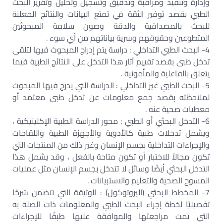
وإدارة وتنفيذ ومراقبة وتدقيق وتسجيل وتحليل وتقرير البحث
الطبي بقصد توفير الثقة في تمتع البيانات والنتائج المعلنة
للبحث بالمصداقية والدقة وصون سلامة المبحوثين
المتطوعين وحقوقهم وسرية بياناتهم من أي سوء .
4- البحث الطبي التداخلي : دراسة يتم إدراج المبحوث فيها لتلقى
تدخل طبى بقصد تقييم آثار هذا التدخل على النتائج الطبية فيما
يتعلق بالفاعلية والمأمونية .
5- البحث الطبي غير التداخلي : الدراسة التي يدرج فيها المبحوث
لملاحظته بقصد جمع معلومات عن تدخل طبى معتمد أو
معطيات صحية عنه .
6- التدخل البحثي أو الطبي : محور الدراسة الطبية الإكلينيكية ،
ويشمل تدخلات طبية كالأدوية والأجهزة الطبية واللقاحات
والإجراءات التداخلية بجسم الإنسان وغير ذلك من المنتجات التي
تكون مجالاً للاختبار أو تكون متاحة بالفعل ، وقد يشمل هذا
التدخل البحثي أيضًا وسائل لا تتدخل بجسم الإنسان مثل عمليات
المسوح الصحية والتعليم والاستبيانات .
7- المخطط البحثي (البروتوكول) : الوثيقة التي تتضمن شرحًا
تفصيليًا لخطة إجراء البحث الطبي والمعلومات ذات الصلة به
التي تمت مراجعتها والموافقة عليها طبقًا للإجراءات