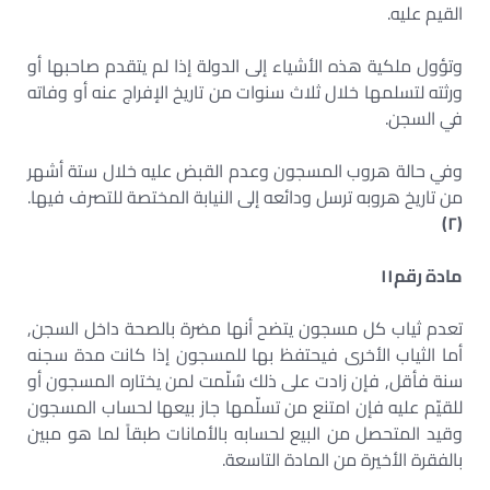
القيم عليه.
وتؤول ملكية هذه الأشياء إلى الدولة إذا لم يتقدم صاحبها أو
ورثته لتسلمها خلال ثلاث سنوات من تاريخ الإفراج عنه أو وفاته
في السجن.
وفي حالة هروب المسجون وعدم القبض عليه خلال ستة أشهر
من تاريخ هروبه ترسل ودائعه إلى النيابة المختصة للتصرف فيها.
)
٢
(
مادة رقم
١١
تعدم ثياب كل مسجون يتضح أنها مضرة بالصحة داخل السجن,
أما الثياب الأخرى فيحتفظ بها للمسجون إذا كانت مدة سجنه
سنة فأقل, فإن زادت على ذلك سُلّمت لمن يختاره المسجون أو
للقيّم عليه فإن امتنع من تسلّمها جاز بيعها لحساب المسجون
وقيد المتحصل من البيع لحسابه بالأمانات طبقاً لما هو مبين
بالفقرة الأخيرة من المادة التاسعة.