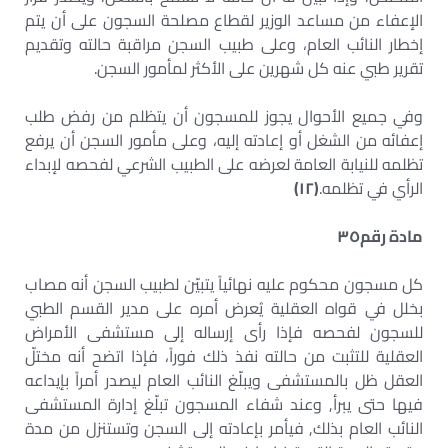
الإعفاء من مساعد الوزير لقطاع مصلحة السجون على أن يتم
إخطار النائب العام، وعلى طبيب السجن مراقبة حالته وتقديم
تقرير طبي عنه كل شهرين على الأكثر لمأمور السجن.
وفي جميع الأحوال يجوز للمسجون أن يتظلم من رفض طلب
إعفائه من الشغل أو إعادته إليه، وعلى مأمور السجن أن يرفع
تظلمه للنيابة العامة لعرضه على الطبيب الشرعي لفحصه لإبداء
الرأي في تظلمه.
(
١٢
)
مادة رقم
٣٥
كل مسجون محكوم عليه نهائياً يتبيّن لطبيب السجن أنه مصاب
بخلل في قواه العقلية يُعرض أمره على مدير القسم الطبي
للسجون لفحصه فإذا رأى إرساله إلى مستشفى الأمراض
العقلية للتثبت من حالته نفذ ذلك فوراً، فإذا اتضح أنه مختلّ
العقل ظل بالمستشفى ويبلّغ النائب العام ليصدر أمراً بإيداعه
فيها حتى يبرأ, وعند شفاء المسجون تبلّغ إدارة المستشفى
النائب العام بذلك, فيأمر بإعادته إلى السجن وتستنزل من مدة