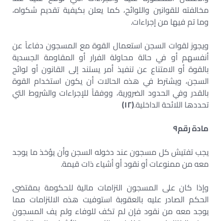
مخالفته للقوانين واللوائح، كما يعلن بكيفية تقديم شكواه،
وما تم فيها من إجراءات.
ويجوز لقوات السجن استعمال القوة مع المسجون دفاعاً عن
أنفسهم أو في حالة محاولة الفرار أو المقاومة الجسدية
بالقوة أو الامتناع عن تنفيذ أمر يستند إلى القانون أو لوائح
السجن، ويشترط في هذه الحالات أن يكون استخدام القوة
بالقدر وفي الحدود الضرورية، ووفقاً للإجراءات والشروط التي
تحددها اللائحة الداخلية.
(
١٢
)
مادة رقم
٩
يجب تفتيش كل مسجون عند دخوله السجن وأن يؤخذ ما يوجد
معه من ممنوعات أو نقود أو أشياء ذات قيمة.
وإذا كان على المسجون التزامات مالية للحكومة بمقتضى
الحكم الصادر عليه بالعقوبة استوفيت هذه الالتزامات مما
يوجد معه من نقود فإن لم تكف للوفاء ولم يف المسجون