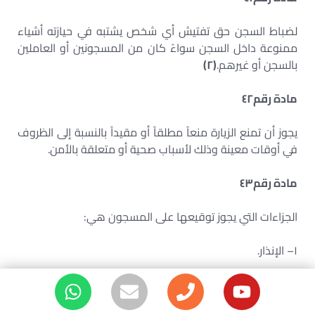
لضباط السجن حق تفتيش أي شخص يشتبه في حيازته أشياء
ممنوعة داخل السجن سواءً كان من المسجونين أو العاملين
بالسجن أو غيرهم.
(
٢
)
مادة رقم
٤٢
يجوز أن تمنع الزيارة منعاً مطلقاً أو مقيداً بالنسبة إلى الظروف
في أوقات معينة وذلك لأسباب صحية أو متعلقة بالأمن.
مادة رقم
٤٣
الجزاءات التي يجوز توقيعها على المسجون هي:
١
– الإنذار.
٢
– الحرمان من كل أو بعض الامتيازات المقررة لدرجة المسجون
أو فئته لمدة لا تزيد على ثلاثين يوماً.