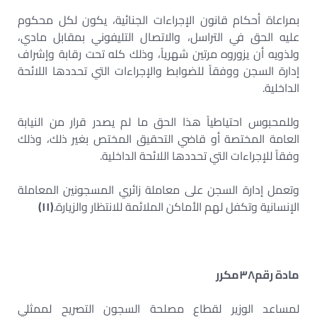
بمراعاة أحكام قانون الإجراءات الجنائية، يكون لكل محكوم
عليه الحق في التراسل، والاتصال التليفوني بمقابل مادي،
ولذويه أن يزوروه مرتين شهرياً، وذلك كله تحت رقابة وإشراف
إدارة السجن ووفقاً للضوابط والإجراءات التي تحددها اللائحة
الداخلية.
وللمحبوس احتياطياً هذا الحق ما لم يصدر قرار من النيابة
العامة المختصة أو قاضي التحقيق المختص بغير ذلك، وذلك
وفقاً للإجراءات التي تحددها اللائحة الداخلية.
وتعمل إدارة السجن على معاملة زائري المسجونين المعاملة
الإنسانية وتكفل لهم الأماكن الملائمة للانتظار والزيارة.
(
١١
)
مادة رقم
٣٨
مكرر
لمساعد الوزير لقطاع مصلحة السجون التصريح لممثلي