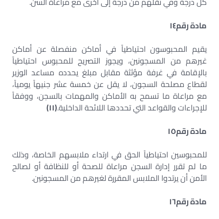
كل درجة وفي نقلهم من درجة إلى أخرى مع مراعاة السن.
مادة رقم
١٤
يقيم المحبوسون احتياطياً في أماكن منفصلة عن أماكن
غيرهم من المسجونين، ويجوز التصريح للمحبوس احتياطياً
بالإقامة في غرفة مؤثثة مقابل مبلغ يحدده مساعد الوزير
لقطاع مصلحة السجون، لا يقل عن خمسة عشر جنيهاً يومياً،
مع مراعاة ما تسمح به الأماكن والمهمات بالسجن، ووفقاً
للإجراءات والقواعد التي تحددها اللائحة الداخلية.
(
١١
)
مادة رقم
١٥
للمحبوسين احتياطياً الحق في ارتداء ملابسهم الخاصة، وذلك
ما لم تقرر إدارة السجن مراعاة للصحة أو للنظافة أو لصالح
الأمن أن يرتدوا الملابس المقررة لغيرهم من المسجونين.
مادة رقم
١٦