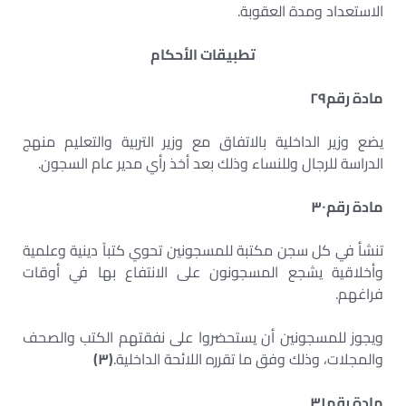
الاستعداد ومدة العقوبة.
تطبيقات الأحكام
مادة رقم
٢٩
يضع وزير الداخلية بالاتفاق مع وزير التربية والتعليم منهج
الدراسة للرجال وللنساء وذلك بعد أخذ رأي مدير عام السجون.
مادة رقم
٣٠
تنشأ في كل سجن مكتبة للمسجونين تحوي كتباً دينية وعلمية
وأخلاقية يشجع المسجونون على الانتفاع بها في أوقات
فراغهم.
ويجوز للمسجونين أن يستحضروا على نفقتهم الكتب والصحف
والمجلات، وذلك وفق ما تقرره اللائحة الداخلية.
(
٣
)
مادة رقم
٣١