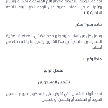
أحد دور الرعاية المختصة وإخطار الأم المسجونة بمكانه وتيسير
رؤيتها له في أوقات دورية على الوجه الذي تبينه اللائحة
الداخلية.
(
١١
)
مادة رقم
٢٠
مكرر
يعامل كل من تُسلب حريته بغير حكم قضائي، المعاملة المقررة
للمحبوسين احتياطياً في هذا القانون ويُلغى ما يخالف ذلك من
أحكام.
مادة رقم
٢١
الفصل الرابع
تشغيل المسجونين
تحدد أنواع الأشغال التي تفرض على المحكوم عليهم بالسجن
المؤبد أو المشدد أو بالسجن أو بالحبس