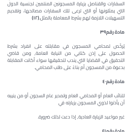
السفارات والقناصل بزيارة المسجونين المنتمين لجنسية الدول
التي يمثلونها أو التي ترعى تلك السفارات مصالحها، وتقديم
التسهيلات اللازمة لهم بشرط المعاملة بالمثل.
(
١٢
)
مادة رقم
٣٩
يُرخّص لمحامي المسجون في مقابلته على انفراد بشرط
الحصول على إذن كتابي من النيابة العامة, ومن قاضي
التحقيق في القضايا التي يندب لتحقيقها سواء أكانت المقابلة
بدعوة من المسجون أم بناءً على طلب المحامي.
مادة رقم
٤٠
للنائب العام أو المحامي العام ولمدير عام السجون أو من ينيبه
أن يأذنوا لذوي المسجون بزيارته في
غير مواعيد الزيارة العادية, إذا دعت لذلك ضرورة.
مادة رقم
٤١