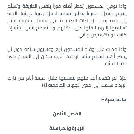
وإذا توفي المسجون يُخطر أهله فوراً بنفس الطريقة وتسلّم
إليهم جثته إذا حضروا وطلبوا تسلمها، فإن رغبوا في نقل الجثة
إلى بلده تتخذ الإجراءات الصحيحة على نفقة الحكومة قبل
تسليمها إليهم لنقلها على نفقتهم ولا يُسمح بنقل الجثة إذا
كانت الوفاة بمرض وبائي.
وإذا مضت على وفاة المسجون أربع وعشرون ساعة دون أن
يحضر أهله لتسلم جثته، أودعت أقرب مكان إلى السجن معد
حفظ الجثث.
فإذا لم يتقدم أحد منهم لتسلمها خلال سبعة أيام من تاريخ
الإيداع سلمت إلى إحدى الجهات الجامعية.
(
٤
)
مادة رقم
٣٨
الفصل الثامن
الزيارة والمراسلة