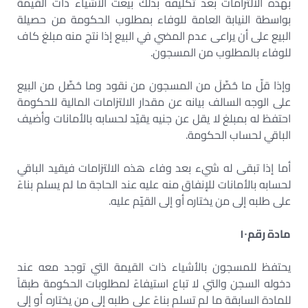
بهذه الالتزامات بعد تكليفه بذلك بيعت الأشياء ذات القيمة
بواسطة النيابة العامة للوفاء بمطلوب الحكومة من حصيلة
البيع على أن يراعى عدم المضي في البيع إذا نتج منه مبلغ كاف
للوفاء بالمطلوب من المسجون.
وإذا قلّ ما حُصِّلَ من المسجون من نقود وما حُصِّل من البيع
على الوجه السالف بيانه عن مقدار الالتزامات المالية للحكومة
احتفظ له بمبلغ لا يقل عن جنيه يقيّد لحسابه بالأمانات وأضيف
الباقي لحساب الحكومة.
أما إذا تبقى له شيء بعد وفاء هذه الالتزامات فيقيد الباقي
لحسابه بالأمانات للإنفاق منه عليه عند الحاجة ما لم يسلم بناءً
على طلبه إلى من يختاره أو إلى القيّم عليه.
مادة رقم
١٠
يحتفظ للمسجون بالأشياء ذات القيمة التي توجد معه عند
دخوله السجن والتي لا تباع استيفاءً لمطلوبات الحكومة طبقاً
للمادة السابقة ما لم تسلم بناءً على طلبه إلى من يختاره أو إلى