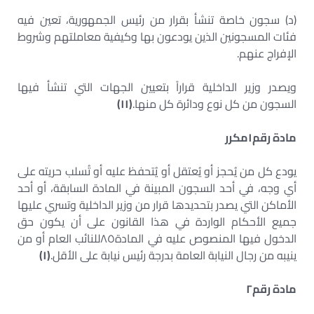
(د) سجون خاصة تنشأ بقرار من رئيس الجمهورية، تعين فيه
فئات المسجونين الذين يودعون بها وكيفية معاملتهم وشروط
الإفراج عنهم.
ويصدر وزير الداخلية قراراً بتعيين الجهات التي تنشأ فيها
السجون من كل نوع ودائرة كل منها.
(
١١
)
مادة رقم
١
مكرر
يودع كل من يُحجز أو يُعتقل أو يُتحفظ عليه أو تُسلب حريته على
أي وجه، في أحد السجون المبينة في المادة السابقة، أو أحد
الأماكن التي يصدر بتحديدها قرار من وزير الداخلية وتسري عليها
جميع الأحكام الواردة في هذا القانون على أن يكون حق
الدخول فيها المنصوص عليه في المادة
٨٥
للنائب العام أو من
ينيبه من رجال النيابة العامة بدرجة رئيس نيابة على الأقل.
(
١
)
مادة رقم
٢