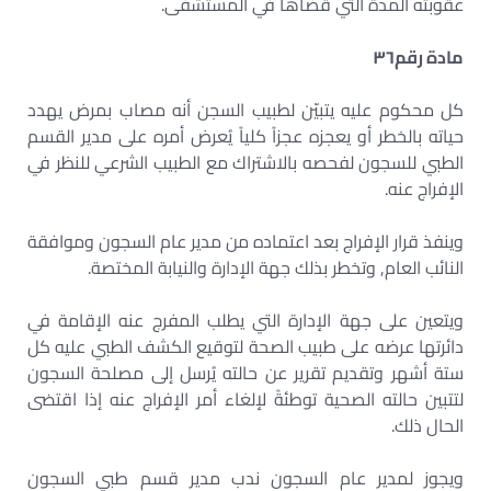
عقوبته المدة التي قضاها في المستشفى.
مادة رقم
٣٦
كل محكوم عليه يتبيّن لطبيب السجن أنه مصاب بمرض يهدد
حياته بالخطر أو يعجزه عجزاً كلياً يُعرض أمره على مدير القسم
الطبي للسجون لفحصه بالاشتراك مع الطبيب الشرعي للنظر في
الإفراج عنه.
وينفذ قرار الإفراج بعد اعتماده من مدير عام السجون وموافقة
النائب العام, وتخطر بذلك جهة الإدارة والنيابة المختصة.
ويتعين على جهة الإدارة التي يطلب المفرج عنه الإقامة في
دائرتها عرضه على طبيب الصحة لتوقيع الكشف الطبي عليه كل
ستة أشهر وتقديم تقرير عن حالته يُرسل إلى مصلحة السجون
لتتبين حالته الصحية توطئةً لإلغاء أمر الإفراج عنه إذا اقتضى
الحال ذلك.
ويجوز لمدير عام السجون ندب مدير قسم طبي السجون