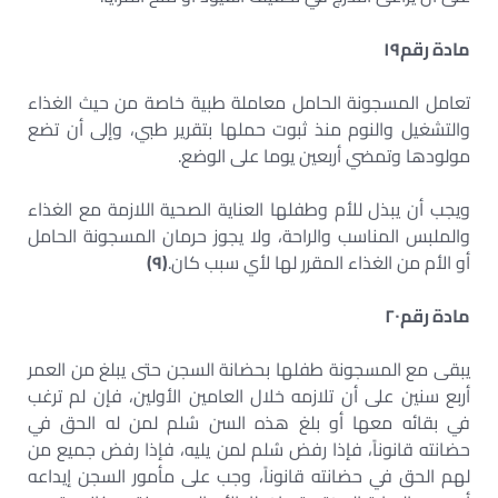
مادة رقم
١٩
تعامل المسجونة الحامل معاملة طبية خاصة من حيث الغذاء
والتشغيل والنوم منذ ثبوت حملها بتقرير طبي، وإلى أن تضع
مولودها وتمضي أربعين يوما على الوضع.
ويجب أن يبذل للأم وطفلها العناية الصحية اللازمة مع الغذاء
والملبس المناسب والراحة، ولا يجوز حرمان المسجونة الحامل
أو الأم من الغذاء المقرر لها لأي سبب كان.
(
٩
)
مادة رقم
٢٠
يبقى مع المسجونة طفلها بحضانة السجن حتى يبلغ من العمر
أربع سنين على أن تلازمه خلال العامين الأولين، فإن لم ترغب
في بقائه معها أو بلغ هذه السن سُلم لمن له الحق في
حضانته قانوناً، فإذا رفض سُلم لمن يليه، فإذا رفض جميع من
لهم الحق في حضانته قانوناً، وجب على مأمور السجن إيداعه