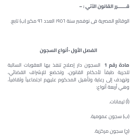
قـــــــرر القانون الآتي : –
الوقائع المصرية فى نوفمبر سنة ١٩٥٦ العدد ٩٦ مكرر (ب) تابع.
الفصل الأول -أنواع السجون
مادة رقم 1
السجون دار إصلاح تنفذ بها العقوبات السالبة
للحرية طبقاً لأحكام القانون، وتخضع للإشراف القضائي،
وتهدف إلى رعاية وتأهيل المحكوم عليهم اجتماعياً وثقافياً،
وهي أربعة أنواع:
(أ) ليمانات.
(ب) سجون عمومية.
(ج) سجون مركزية.