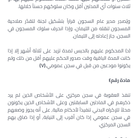
ثلاث سنوات أي المدتين أقل وكان سلوكهم حسناً خلالها.
ويُصدِر مدير عام السجون قراراً بتشكيل لجنة لتقدّر صلاحية
المسجون لنقله من الليمان، وإذا انحرف سلوك المسجون في
السجن، جاز إعادته إلى الليمان.
(د) المحكوم عليهم بالحبس لمدة تزيد على ثلاثة أشهر إلا إذا
كانت المدة الباقية وقت صدور الحكم عليهم أقل من ذلك ولم
يكونوا مودعين من قبل في سجن عمومي.
(
٧
)
مادة رقم
٤
تنفذ العقوبة في سجن مركزي على الأشخاص الذين لم يرد
ذكرهم في المادتين السابقتين وعلى الأشخاص الذين يكونون
محلاً للإكراه البدني تنفيذاً لأحكام مالية, على أنه يجوز وضعهم
في سجن عمومي إذا كان أقرب إلى النيابة, أو إذا ضاق بهم
السجن المركزي.