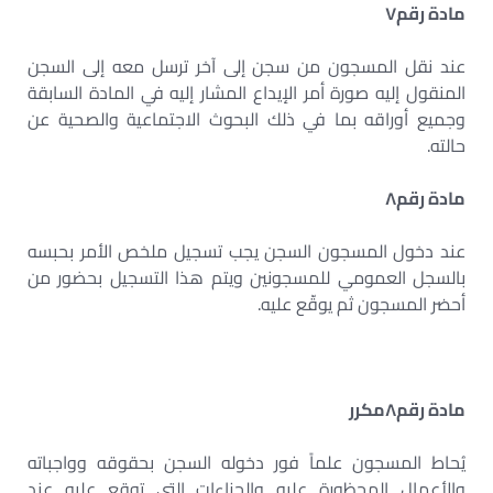
مادة رقم
٧
عند نقل المسجون من سجن إلى آخر ترسل معه إلى السجن
المنقول إليه صورة أمر الإيداع المشار إليه في المادة السابقة
وجميع أوراقه بما في ذلك البحوث الاجتماعية والصحية عن
حالته.
مادة رقم
٨
عند دخول المسجون السجن يجب تسجيل ملخص الأمر بحبسه
بالسجل العمومي للمسجونين ويتم هذا التسجيل بحضور من
أحضر المسجون ثم يوقّع عليه.
مادة رقم
٨
مكرر
يُحاط المسجون علماً فور دخوله السجن بحقوقه وواجباته
والأعمال المحظورة عليه والجزاءات التي توقع عليه عند