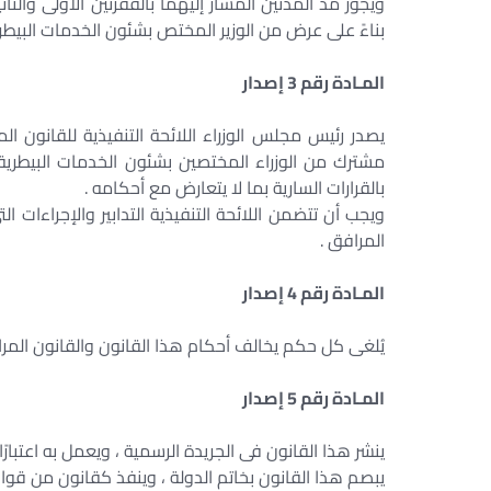
ويجوز مد المدتين المشار إليهما بالفقرتين الأولى وال
بناءً على عرض من الوزير المختص بشئون الخدمات البيطري
المـادة رقم 3 إصدار
يصدر رئيس مجلس الوزراء اللائحة التنفيذية للقانون ا
مشترك من الوزراء المختصين بشئون الخدمات البيطرية و
بالقرارات السارية بما لا يتعارض مع أحكامه .
ويجب أن تتضمن اللائحة التنفيذية التدابير والإجراءات ال
المرافق .
المـادة رقم 4 إصدار
يُلغى كل حكم يخالف أحكام هذا القانون والقانون المرا
المـادة رقم 5 إصدار
ينشر هذا القانون فى الجريدة الرسمية ، ويعمل به اعتبارًا م
يبصم هذا القانون بخاتم الدولة ، وينفذ كقانون من قواني