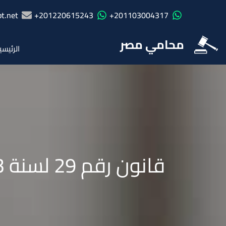
t.net
201220615243+
201103004317+
محامي مصر
الرئيسي
قانون رقم 29 لسنة 2023 بشان تنظيم حيازة الحيوانات الخطرة والكلاب