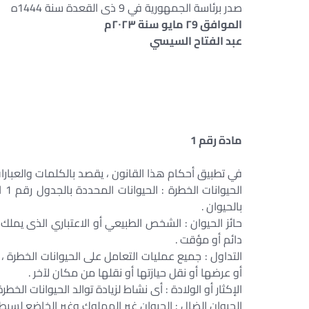
صدر برئاسة الجمهورية في 9 ذى القعدة سنة 1444ه
الموافق ۲9 مايو سنة ٢٠٢٣م
عبد الفتاح السيسي
مادة رقم 1
في تطبيق أحكام هذا القانون ، يقصد بالكلمات والعبارات 
الح
بالحيوان .
حائز الحيوان : الشخص الطبيعي أو الاعتباري الذى يملك
دائم أو مؤقت .
التداول : جميع عمليات التعامل على الحيوانات الخطرة ، 
أو عرضها أو نقل حيازتها أو نقلها من مكان لآخر .
الإكثار أو الولادة : أى نشاط لزيادة توالد الحيوانات الخطرة 
الحيوان الضال : الحيوان غير المملوك وغير الخاضع لسيطر