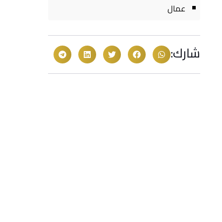
عمال
شارك: