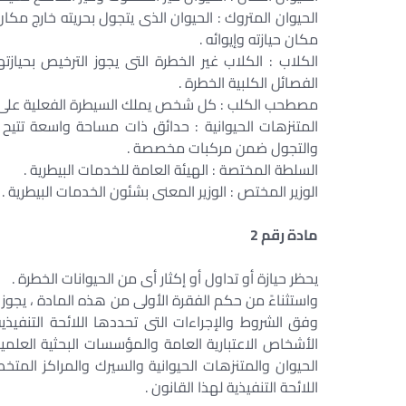
الحيوان المتروك : الحيوان الذى يتجول بحريته خارج مك
مكان حيازته وإيوائه .
الكلاب : الكلاب غير الخطرة التى يجوز الترخيص بحياز
الفصائل الكلبية الخطرة .
مصطحب الكلب : كل شخص يملك السيطرة الفعلية على الكل
المتنزهات الحيوانية : حدائق ذات مساحة واسعة تتيح لل
والتجول ضمن مركبات مخصصة .
السلطة المختصة : الهيئة العامة للخدمات البيطرية .
الوزير المختص : الوزير المعنى بشئون الخدمات البيطرية .
مادة رقم 2
يحظر حيازة أو تداول أو إكثار أى من الحيوانات الخطرة .
واستثناءً من حكم الفقرة الأولى من هذه المادة ، يجوز 
وفق الشروط والإجراءات التى تحددها اللائحة التنفيذية
الأشخاص الاعتبارية العامة والمؤسسات البحثية العلمي
الحيوان والمتنزهات الحيوانية والسيرك والمراكز المتخ
اللائحة التنفيذية لهذا القانون .