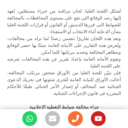
تُشكل اللجنة العليا، لجان مراقبة من خبراء مستقلين، يُعهد
إليها رصد الوقائع التى تقع على مستوى المحافظات، بالمخالفة
للضوابط التى قررها الدستور أو القانون أو قرارات اللجنة العليا
بشأن الدعاية أثناء الانتخاب أو الاستفتاء.
وتعد هذه اللجان تقاريرًا تتضمن رصدًا لما تراه من مخالفات،
وتُعرضَ هذه التقارير على الأمانة العامة مثبتًا بها حصر الوقائع
ومظاهر المخالفة وتحديد مرتكبها كلما أمكن.
وتقوم الأمانة العامة بإعداد تقرير عن هذه المخالفات تعرضه
على اللجنة العليا.
فإن تبيّن للجنة العليا من الأوراق شخص مرتكب المخالفة،
أحالت الأوراق للنيابة العامة لتُجرى شئونها فى تحريك الدعوى
الجنائية ضد المخالف أو إصدار الأمر الجنائى طبقًا للأحكام
المقررة فى قانون الإجراءات الجنائية.
جزاء مخالفة ضوابط التغطية الإعلامية
مادة (37)
تُشكل اللجنة العليا من بين أعضائها وغيرهم من الخبراء