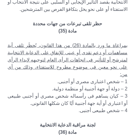
الانتخابية بقصد التأثير الإيجابى أو السلبى على نتيجة الانتخاب أو
الاستفتاء أو على نحو يخل بتكافؤ الفرص بين المترشحين.
حظر تلقى تبرعات من جهات محددة
مادة (35)
بمراعاة ما ورد بالمادة (26) من هذا القانون، يُحظَر تلقى أية
مساهمات أو دعم نقدى أو عينى للإنفاق على الدعاية الانتخابية
لمترشح أو للتأثير فى اتجاهات الرأى العام لتوجيهه لإبداء الرأى
على نحو معين فى موضوع مطروح للاستفتاء، وذلك من أى
من:
1 – شخص اعتبارى مصرى أو أجنبى.
2 – دولة أو جهة أجنبية أو منظمة دولية.
3 – كيان يساهم فى رأسماله شخص مصرى أو أجنبى طبيعى
أو اعتبارى أو أية جهة أجنبية أيًا كان شكلها القانونى.
4 – شخص طبيعى أجنبى.
لجنة مراقبة الدعاية الانتخابية
مادة (36)