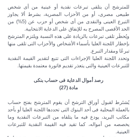
للمترشح أن يتلقى تبرعات نقدية أو عينية من أى شخص
طبيعى مصرى، أو من الأحزاب المصرية، بشرط ألا يجاوز
التبرع العينى والنقدى من أى شخص أو حزب عن (5%) من
الحد الأقصى المصرح به للإنفاق على الدعاية الانتخابية.
ويُحظَر تلقى تبرعات بالزيادة على هذه النسبة ويلتزم المترشح
بإخطار اللجنة العليا بأسماء الأشخاص والأحزاب التى تلقى منها
تبرعًا ومقدار التبرع.
وتحدد اللجنة العليا الإجراءات التى تتبع لتقدير القيمة النقدية
للتبرعات العينية والتى يتعذر تقديم فاتورة معتمدة بقيمتها.
رصد أموال الدعاية فى حساب بنكى
مادة (27)
يُشتَرط لقبول أوراق الترشح أن يقوم المترشح بفتح حساب
بالعملة المحلية فى أحد البنوك التى تحددها اللجنة العليا أو بأحد
مكاتب البريد، يودع فيه ما يتلقاه من التبرعات النقدية وما
يخصصه من أمواله، كما تقيد فيه القيمة النقدية للتبرعات
العينية.