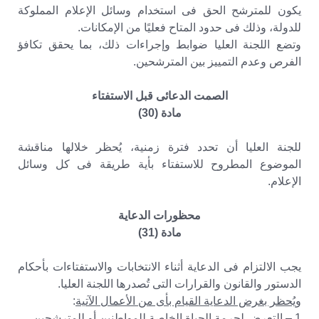
يكون للمترشح الحق فى استخدام وسائل الإعلام المملوكة
للدولة، وذلك فى حدود المتاح فعليًا من الإمكانات.
وتضع اللجنة العليا ضوابط وإجراءات ذلك، بما يحقق تكافؤ
الفرص وعدم التمييز بين المترشحين.
الصمت الدعائى قبل الاستفتاء
مادة (30)
للجنة العليا أن تحدد فترة زمنية، يُحظر خلالها مناقشة
الموضوع المطروح للاستفتاء بأية طريقة فى كل وسائل
الإعلام.
محظورات الدعاية
مادة (31)
يجب الالتزام فى الدعاية أثناء الانتخابات والاستفتاءات بأحكام
الدستور والقانون والقرارات التى تُصدرها اللجنة العليا.
ويُحظر بغرض الدعاية القيام بأى من الأعمال الآتية
:
1 – التعرض لحرمة الحياة الخاصة للمواطنين أو للمترشحين.