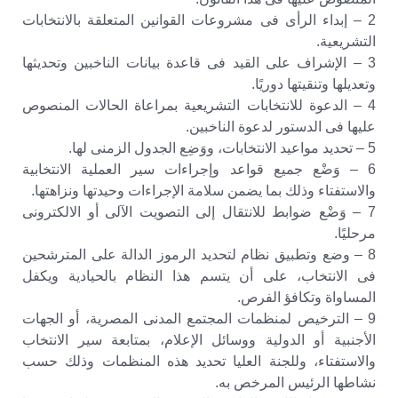
2 – إبداء الرأى فى مشروعات القوانين المتعلقة بالانتخابات
التشريعية.
3 – الإشراف على القيد فى قاعدة بيانات الناخبين وتحديثها
وتعديلها وتنقيتها دوريًا.
4 – الدعوة للانتخابات التشريعية بمراعاة الحالات المنصوص
عليها فى الدستور لدعوة الناخبين.
5 – تحديد مواعيد الانتخابات، ووَضِع الجدول الزمنى لها.
6 – وَضْع جميع قواعد وإجراءات سير العملية الانتخابية
والاستفتاء وذلك بما يضمن سلامة الإجراءات وحيدتها ونزاهتها.
7 – وَضْع ضوابط للانتقال إلى التصويت الآلى أو الالكترونى
مرحليًا.
8 – وضع وتطبيق نظام لتحديد الرموز الدالة على المترشحين
فى الانتخاب، على أن يتسم هذا النظام بالحيادية ويكفل
المساواة وتكافؤ الفرص.
9 – الترخيص لمنظمات المجتمع المدنى المصرية، أو الجهات
الأجنبية أو الدولية ووسائل الإعلام، بمتابعة سير الانتخاب
والاستفتاء، وللجنة العليا تحديد هذه المنظمات وذلك حسب
نشاطها الرئيس المرخص به.