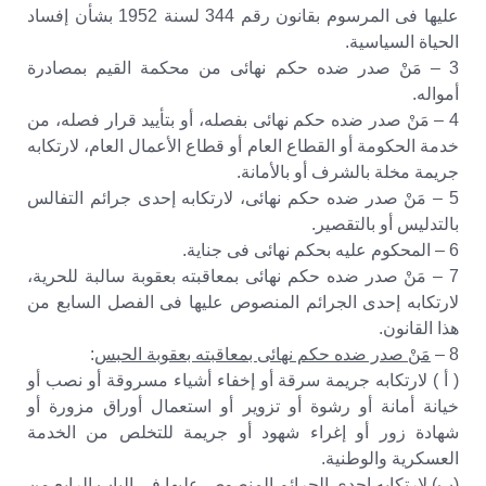
عليها فى المرسوم بقانون رقم 344 لسنة 1952 بشأن إفساد
الحياة السياسية.
3 – مَنْ صدر ضده حكم نهائى من محكمة القيم بمصادرة
أمواله.
4 – مَنْ صدر ضده حكم نهائى بفصله، أو بتأييد قرار فصله، من
خدمة الحكومة أو القطاع العام أو قطاع الأعمال العام، لارتكابه
جريمة مخلة بالشرف أو بالأمانة.
5 – مَنْ صدر ضده حكم نهائى، لارتكابه إحدى جرائم التفالس
بالتدليس أو بالتقصير.
6 – المحكوم عليه بحكم نهائى فى جناية.
7 – مَنْ صدر ضده حكم نهائى بمعاقبته بعقوبة سالبة للحرية،
لارتكابه إحدى الجرائم المنصوص عليها فى الفصل السابع من
هذا القانون.
8 –
مَنْ صدر ضده حكم نهائى بمعاقبته بعقوبة الحبس
:
( أ ) لارتكابه جريمة سرقة أو إخفاء أشياء مسروقة أو نصب أو
خيانة أمانة أو رشوة أو تزوير أو استعمال أوراق مزورة أو
شهادة زور أو إغراء شهود أو جريمة للتخلص من الخدمة
العسكرية والوطنية.
(ب) لارتكابه إحدى الجرائم المنصوص عليها فى الباب الرابع من