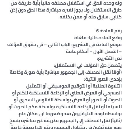
وله وحده الحق في استغلال مصنفه مالياً بأية طريقة من
طرق الاستغلال ولا يجوز لغيره مباشرة هذا الحق دون إذن
كتابي سابق منه أو ممن يخلفه.
رقم المادة: 6
وضع المادة حاليا: ملغاة
موقع المادة في التشريع: الباب الثاني – في حقوق المؤلف
– الفصل الأول – أحكام عامة
نص التشريع:
يتضمن حق المؤلف في الاستغلال:
(أولاً) نقل المصنف إلى الجمهور مباشرة بأية صورة وخاصة
بإحدى الصور الآتية:
التلاوة العلنية أو التوقيع الموسيقي أو التمثيل
المسرحي أو العرض العلني أو الإذاعة اللاسلكية للكلم أو
الصوت أو للصور أو العرض بواسطة الفانوس السحري أو
للسينما أو نقل الإذاعة اللاسلكية بواسطة مكبر للصوت أو
بواسطة لوحة التليفزيون بعد وضعهما في مكان عام.
(ثانياً) نقل المصنف إلى الجمهور بطريقة غير مباشرة بنسخ
صور منه تكون في متناول الجمهور ويتم هذا بصفة خاصة