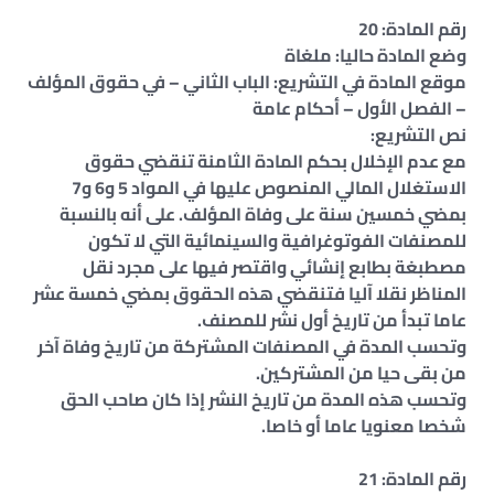
رقم المادة: 20
وضع المادة حاليا: ملغاة
موقع المادة في التشريع: الباب الثاني – في حقوق المؤلف
– الفصل الأول – أحكام عامة
نص التشريع:
مع عدم الإخلال بحكم المادة الثامنة تنقضي حقوق
الاستغلال المالي المنصوص عليها في المواد 5 و6 و7
بمضي خمسين سنة على وفاة المؤلف. على أنه بالنسبة
للمصنفات الفوتوغرافية والسينمائية التي لا تكون
مصطبغة بطابع إنشائي واقتصر فيها على مجرد نقل
المناظر نقلا آليا فتنقضي هذه الحقوق بمضي خمسة عشر
عاما تبدأ من تاريخ أول نشر للمصنف.
وتحسب المدة في المصنفات المشتركة من تاريخ وفاة آخر
من بقى حيا من المشتركين.
وتحسب هذه المدة من تاريخ النشر إذا كان صاحب الحق
شخصا معنويا عاما أو خاصا.
رقم المادة: 21