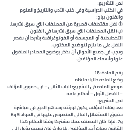
نص التشريع:
في الكتب الدراسية وفي كتب الأدب والتاريخ والعلوم
والفنون يباح:
(أ‌) نقل مقتطفات قصيرة من المصنفات التي سبق نشرها.
(ب‌) نقل المصنفات التي سبق نشرها في الفنون
التخطيطية أو المجسمة أو الفوتوغرافية بشرط أن يقصر
النقل على ما يلزم لتوضيح المكتوب.
ويجب في جميع الأحوال أن يذكر بوضوح المصادر المنقول
عنها وأسماء المؤلفين.
رقم المادة: 18
وضع المادة حاليا: ملغاة
موقع المادة في التشريع: الباب الثاني – في حقوق المؤلف
– الفصل الأول – أحكام عامة
نص التشريع:
بعد وفاة المؤلف يكون لورثته وحدهم الحق في مباشرة
حقوق الاستغلال المالي المنصوص عليها في المواد 5 و6
و7. فإذا كان المصنف عملا مشتركا وفقا لأحكام هذا
القانون ومات أحد المؤلفين بلا وارث فإن نصيبه يؤول إلى