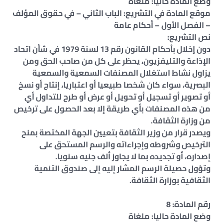
وضع المادة حاليا: ملغاة
موقع المادة في التشريع: الباب الثاني – في حقوق المؤلف
– الفصل الأول – أحكام عامة
نص التشريع:
دون إخلال بأحكام القانون رقم 13 لسنة 1979 في شأن اتحاد
الإذاعة والتليفزيون، يحظر على كل من صاحب الحق ومن
يزاول نشاط استغلال المصنفات السمعية والسمعية
البصرية، سواء كان شخصا طبيعيا أو اعتباريا، إنتاج أو نسخ
أو تصوير أو تسجيل أو تحويل أو عرض أو طرح للتداول أي
من هذه المصنفات بأي طريقة إلا بعد الحصول على ترخيص
من وزارة الثقافة.
ويصدر قرار من وزير الثقافة بتعيين الجهة المختصة بمنح
الترخيص وشروطه وإجراءاته والرسم المستحق على
إصداره، أو تجديده بما لا يجاوز ألف جنيه سنويا.
وتؤول حصيلة الرسم المشار إليه إلى صندوق التنمية
الثقافية بوزارة الثقافة.
رقم المادة: 8
وضع المادة حاليا: ملغاة