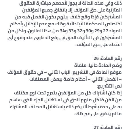
ذلك وفي هذه الحالة لا يجوز لأحدهم مباشرة الحقوق
المترتبة على حق المؤلف إلا باتفاق جميع المؤلفين
المشتركين فإذا وقع خلاف بينهم يكون الفصل فيه من
اختصاص المحكمة الابتدائية وذلك مع عدم الإخلال بأحكام
المواد 27 و29 و30 و32 و33 و34 من هذا القانون. ولكل من
المشتركين في التأليف الحق في رفع الدعاوى عند وقوع أي
اعتداء على حق المؤلف.
رقم المادة: 26
وضع المادة حاليا: ملغاة
موقع المادة في التشريع: الباب الثاني – في حقوق المؤلف
– الفصل الثاني – أحكام خاصة ببعض المصنفات
نص التشريع:
إذا كان اشتراك كل من المؤلفين يندرج تحت نوع مختلف
من الفن فلكل منهم الحق في استغلال الجزء الذي ساهم
به على حدة بشرط ألا يضر ذلك باستغلال المصنف المشترك
ما لم يتفق على غير ذلك.
رقم المادة: 27