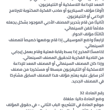
المعد للإذاعة اللاسلكية أو التليفزيون:
(أولاً) مؤلف السيناريو أو صاحب الفكرة المكتوبة للبرنامج
الإذاعي أو التليفزيون.
(ثانياً) من قام بتحرير المصنف الأدبي الموجود بشكل يجعله
ملائماً للفن السينمائي.
(ثالثاً) مؤلف الحوار.
(رابعاً) واضع الموسيقى إذا قام بوضعها خصيصاً للمصنف
السينمائي.
(خامساً) المخرج إذا بسط رقابة فعلية وقام بعمل إيجابي
من الناحية الفكرية لتحقيق المصنف السينمائي.
وإذا كان المصنف السينمائي أو المصنف المعد للإذاعة
اللاسلكية أو التليفزيون مبسطا أو مستخرجا من مصنف
آخر سابق عليه يعتبر مؤلف هذا المصنف السابق مشتركا
في المصنف الجديد.
رقم المادة: 32
وضع المادة حاليا: ملغاة
موقع المادة في التشريع: الباب الثاني – في حقوق المؤلف