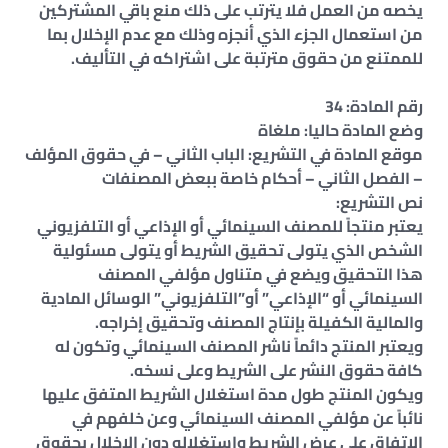
يخصه من العمل فلا يترتب على ذلك منع باقي المشتركين
من استعمال الجزء الذي أنجزه وذلك مع عدم الإخلال بما
للممتنع من حقوق مترتبة على اشتراكه في التأليف.
رقم المادة: 34
وضع المادة حاليا: ملغاة
موقع المادة في التشريع: الباب الثاني – في حقوق المؤلف
– الفصل الثاني – أحكام خاصة ببعض المصنفات
نص التشريع:
يعتبر منتجاً للمصنف السينمائي أو الإذاعي أو التلفزيوني
الشخص الذي يتولى تحقيق الشريط أو يتولى مسئولية
هذا التحقيق ويضع في متناول مؤلفي المصنف
السينمائي أو “الإذاعي” أو”التلفزيوني” الوسائل المادية
والمالية الكفيلة بإنتاج المصنف وتحقيق إخراجه.
ويعتبر المنتج دائماً ناشر المصنف السينمائي وتكون له
كافة حقوق النشر على الشريط وعلى نسخه.
ويكون المنتج طول مدة استغلال الشريط المتفق عليها
نائباً عن مؤلفي المصنف السينمائي وعن خلفهم في
الاتفاق على عرض الشريط واستغلاله دون الإخلال بحقوق