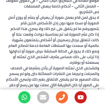
موقع المادة في التشريع: الباب الثاني – في حقوق المؤلف
– الفصل الثاني – أحكام خاصة ببعض المصنفات
نص التشريع:
لا يحق لمن قام بعمل صورة أن يعرض أو ينشر أو يوزع أصل
الصورة أو نسخا منها دون إذن الأشخاص الذين قام
بتصويرهم ما لم يتفق على غير ذلك ولا يسري هذا الحكم
إذا كان نشر الصورة قد تم بمناسبة حوادث وقعت علنا أو
كانت تتعلق برجال رسميين أو أشخاص يتمتعون بشهرة
عالمية أو سمحت بها السلطات العامة خدمة للصالح العام
ومع ذلك لا يجوز في الحالة السابقة عرض صورة أو تداولها
إذا ترتب على ذلك مساس بشرف الشخص الذي تمثله أو
بسمعته أو بوقاره.
وللشخص الذي تمثله الصورة أن يأذن بنشرها في الصحف
والمجلات وغيرها من النشرات المماثلة حتى ولو لم يسمح
بذلك المصور ما لم يقضى الاتفاق بغير ذلك وتسري الأحكام
على الصور أيا كان الطريقة التي عملت بها من رسم أو حفر
أو وسيلة أخرى.
رقم المادة: 37