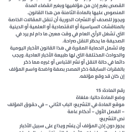
القصص بغير إذن من مؤلفيها وبغير انقضاء المدة
المنصوص عليها بالمادة الثامنة من هذا القانون.
ويجوز للصحف أو النشرات الدورية أن تنقل المقالات الخاصة
بالمناقشات السياسية أو الاقتصادية أو العلمية أو الدينية
التي تشغل الرأي العام في وقت معين ما دام لم يرد في
الصحيفة ما يحظر النقل صراحة.
ولا تشمل الحماية المقررة في هذا القانون الأخبار اليومية
والحوادث المختلفة التي لها طبيعة الأخبار العادية. ويجب
دائما في حالة النقل أو نشر اقتباس أو غيره مما ذكر
بالفقرات السابقة ذكر المصدر بصفة واضحة واسم المؤلف
إن كان قد وقع مؤلفه.
رقم المادة: 15
وضع المادة حاليا: ملغاة
موقع المادة في التشريع: الباب الثاني – في حقوق المؤلف
– الفصل الأول – أحكام عامة
نص التشريع:
يجوز دون إذن المؤلف أن ينشر ويذاع على سبيل الأخبار