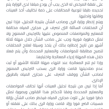
على نفقة المرخص له الذى يجب أن يودع مبلغا لدى الوزارة يتم
تحديده طبقا لنوعية المخالفات على ذمة تكاليف أخذ العينات
ونقلها وتحليها.
ويتم إخطار وزارة الرى وصاحب الشأن بنتيجة التحليل، فإذا تبين
أن المخلفات السائلة التى تصرف فى مجارى المياه مخالفة
للمعايير والمواصفات المنصوص عليها بالترخيص الممنوح ولا
تمثل خطورة فورية وجب على صاحب الشأن خلال مهلة ثلاثة
أشهر من تاريخ إخطاره بذلك أن يتخذ وسيلة لعلاح المخلفات
لتصبح مطابقة للمواصفات والمعايير المحددة وأن يتم فعلا
خلال هذه المهلة إجراء المعالجة واختبارها.
وإذا لم تتم المعالجة عند انتهاء مهلة الثلاثة الأشهر أو ثبت
عدم صلاحيتها قامت وزارة الرى بسحب الترخيص الممنوح
لصاحب الشأن ووقف الصرف على مجارى المياه بالطريق
الإدارى.
أما إذا تبين من نتيجة تحليل العينات أنها تخالف المواصفات
والمعايير المحددة وفقا لأحكام هذا القانون وبصورة تمثل
خطرا فوريا على تلوث مجارى المياه فيخطر صاحب الشأن بإزالة
مسببات الضرر فورا وإلا قامت وزارة الرى بذلك على نفقته أو