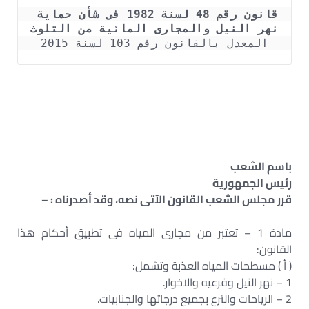
قانون رقم 48 لسنة 1982 فى شأن حماية 
نهر النيل والمجارى المائية من التلوث

المعدل بالقانون رقم 103 لسنة 2015

– اللائحة التنفيذية للقانون رقم 48 لسنة 1982 – قانون البناء
على نهر النيل – قانون حرم النيل
– قانون الموارد المائية والري الجديد pdf – مسافة حرم نهر
النيل كام متر – شروط البناء على النيل
باسم الشعب
رئيس الجمهورية
قرر مجلس الشعب القانون الآتى نصه، وقد أصدرناه : –
مادة 1 – تعتبر من مجارى المياه فى تطبيق أحكام هذا
القانون:
( أ ) مسطحات المياه العذبة وتشمل:
1 – نهر النيل وفرعيه والاخوار.
2 – الرياحات والترع بجميع درجاتها والجنابيات.