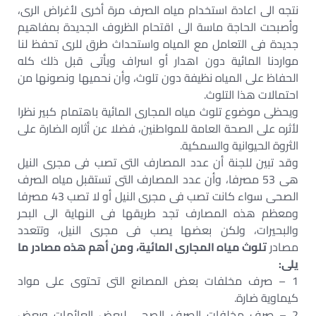
نتجه الى اعادة استخدام مياه الصرف مرة أخرى لأغراض الرى،
وأصبحت الحاجة ماسة الى اقتحام الظروف الجديدة بمفاهيم
جديدة فى التعامل مع المياه واستحداث طرق للرى تحفظ لنا
مواردنا المائية دون اهدار أو اسراف ويأتى قبل ذلك كله
الحفاظ على المياه نظيفة دون تلوث، وأن نحميها ونصونها من
احتمالات هذا التلوث.
ويحظى موضوع تلوث مياه المجارى المائية باهتمام كبير نظرا
لأثره على الصحة العامة للمواطنين، فضلا عن أثاره الضارة على
الثروة الحيوانية والسمكية.
وقد تبين للجنة أن عدد المصارف التى تصب فى مجرى النيل
هى 53 مصرفا، وأن عدد المصارف التى تستقبل مياه الصرف
الصحى سواء كانت تصب فى مجرى النيل أو لا تصب 43 مصرفا
ومعظم هذه المصارف تجد طريقها فى النهاية الى البحر
والبحيرات، ولكن بعضها يصب فى مجرى النيل، وتتعدد
مصادر
تلوث مياه المجارى المائية، ومن أهم هذه مصادر ما
يلى:
1 – صرف مخلفات بعض المصانع التى تحتوى على مواد
كيماوية ضارة.
2 – صرف مخلفات الصرف الصحى لبعض العائمات وبعض