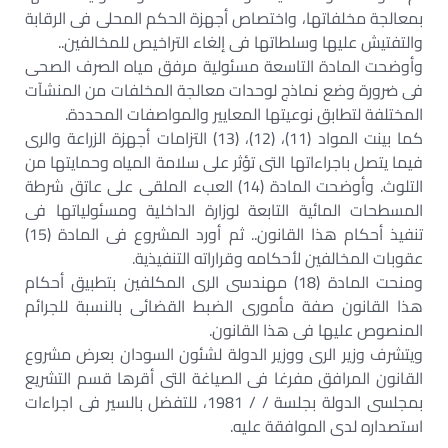
بمعالجة مخلفاتها، واختصاص أجهزة الحكم المحلى فى الرقابة
والتفتيش عليها وسلطاتها فى إلغاء التراخيص للمخالفين..
وأوضحت المادة التاسعة مسئولية مرفق مياه الصرف الصحى
فى ضرورة وضع نماذج لوحدات معالجة المخلفات من المنشآت
المختلفة لتطابق نوعيتها المعايير والمواصفات المحددة.
كما بينت المواد (11)، (12)، (13) التزامات أجهزة الزراعة والرى
فيما يتصل باجراءاتها التى تؤثر على سلامة المياه وحمايتها من
التلوث. وأوضحت المادة (14) العبء الملقى على عاتق شرطة
المسطحات المائية التابعة لوزارة الداخلية ومسئولياتها فى
تنفيذ أحكام هذا القانون.. ثم أورد المشروع فى المادة (15)
عقوبات المخالفين لأحكامه وقراراته التنفيذية.
ومنحت المادة (18) مهندسى الرى المكلفين بتطبيق أحكام
هذا القانون صفة مأمورى الضبط القضائى بالنسبة للجرائم
المنصوص عليها فى هذا القانون.
ويتشرف وزير الرى ووزير الدولة لشئون السودان بعرض مشروع
القانون المرافق مفرغا فى الصياغة التى أقرها قسم التشريع
بمجلسى الدولة بجلسة / / 1981، للتفضل بالسير فى اجراءات
استصداره لدى الموافقة عليه.