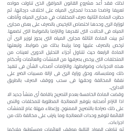
لذلك فقد أعد مشروع القانون المرافق الذى تناولت مواده
تعريفا واضحا محددا لمجارى المياه على اختلاف درجاتها، ثم
حظرت المادة الثانية صرف المخلفات في مجارى المياه وأناطت
لوزارة الرى وحدها اختصاص الترخيص بالصرف على بعض مجارى
المياه فى الحالات التى تقدرها والتزاما بالضوابط التى تضعها.
ثم بينت المادة الثالثة مجارى المياه التى يجوز لوزير الرى أن
ترخص بالصرف عليها وما يرتبط بذلك من ضوابط.. وتبعتها
المادة الرابعة حيث تتناول أجزاء التحليل الدورى لعينات من
المتخلفات التى يرخص بصرفها من المنشآت والعائمات وأحكام
هذه الاجراءات وضوابطها، والتزامات أصحاب الشأن فى تنفيذ
ذلك وملابساته، وحق وزارة الرى فى ازالة مسببات الضرر على
نفقة المخالفة وحقها فى سحب ووقف الصرف بالطريق
الادارى..
وقضت المادة الخامسة بعدم التصريح باقامة أى منشأ جديد الا
اذا التزام أصحابه بتوفير المعالجة المطلوبة للمخلفات والنص
على ذلك صراحة بالتصريح الممنوح، وإعطاء مهلة عام للمنشآت
القائمة لتوفير وحدات المعالجة وما يترتب على مخالفة ذلك من
اجراءات..
ثم تناولت المواد التالية موقف العائمات ومسئولية ملاكها