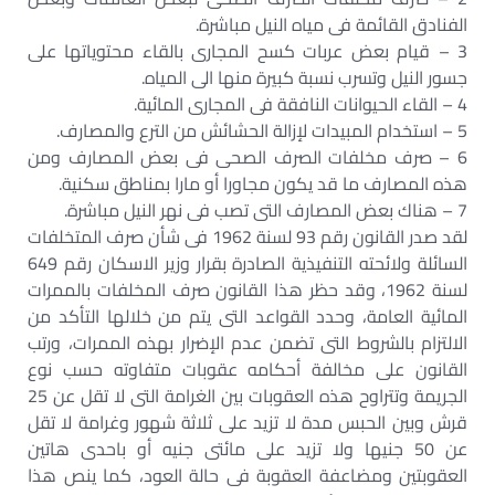
الفنادق القائمة فى مياه النيل مباشرة.
3 – قيام بعض عربات كسح المجارى بالقاء محتوياتها على
جسور النيل وتسرب نسبة كبيرة منها الى المياه.
4 – القاء الحيوانات النافقة فى المجارى المائية.
5 – استخدام المبيدات لإزالة الحشائش من الترع والمصارف.
6 – صرف مخلفات الصرف الصحى فى بعض المصارف ومن
هذه المصارف ما قد يكون مجاورا أو مارا بمناطق سكنية.
7 – هناك بعض المصارف التى تصب فى نهر النيل مباشرة.
لقد صدر القانون رقم 93 لسنة 1962 فى شأن صرف المتخلفات
السائلة ولائحته التنفيذية الصادرة بقرار وزير الاسكان رقم 649
لسنة 1962، وقد حظر هذا القانون صرف المخلفات بالممرات
المائية العامة، وحدد القواعد التى يتم من خلالها التأكد من
الالتزام بالشروط التى تضمن عدم الإضرار بهذه الممرات، ورتب
القانون على مخالفة أحكامه عقوبات متفاوته حسب نوع
الجريمة وتتراوح هذه العقوبات بين الغرامة التى لا تقل عن 25
قرش وبين الحبس مدة لا تزيد على ثلاثة شهور وغرامة لا تقل
عن 50 جنيها ولا تزيد على مائتى جنيه أو باحدى هاتين
العقوبتين ومضاعفة العقوبة فى حالة العود، كما ينص هذا