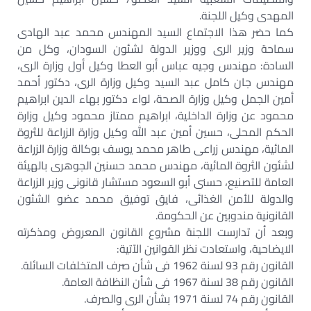
المهدى وكيل اللجنة.
كما حضر هذا الاجتماع السيد المهندس محمد عبد الهادى
سماحة وزير الرى ووزير الدولة لشئون السودان، وكل من
السادة: مهندس وجيه عباس أبو العطا وكيل أول وزارة الرى،
مهندس جان كامل عبد السيد وكيل وزارة الرى، دكتور أحمد
أمين الجمل وكيل وزارة الصحة، لواء دكتور بهاء الدين ابراهيم
محمود عن وزارة الداخلية، ابراهيم ممتاز محمود وكيل وزارة
الحكم المحلى، حسين أمين عبد الله وكيل وزارة الزراعة للثروة
المائية، مهندس زراعى طاهر محمد يوسف بوكالة وزارة الزراعة
لشئون الثروة المائية، مهندس محمد حسنين الجوهرى بالهيئة
العامة للتصنيع، حسنى أبو السعود مستشار قانونى وزير الزراعة
والدولة للأمن الغذائى، فايق توفيق محمد عضو الشئون
القانونية مندوبين عن الحكومة.
وبعد أن تدارست اللجنة مشروع القانون المعروض ومذكرته
الايضاحية، واستعادت نظر القوانين الآتية:
القانون رقم 93 لسنة 1962 فى شأن صرف المتخلفات السائلة.
القانون رقم 38 لسنة 1967 فى شأن النظافة العامة.
القانون رقم 74 لسنة 1971 بشأن الرى والصرف.