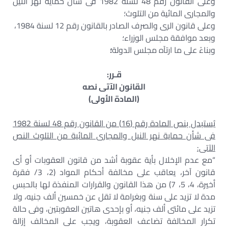
وعلى القانون رقم 48 لسنة 1982 فى شأن حماية نهر النيل
والمجارى المائية من التلوث؛
وعلى قانون الرى والصرف الصادر بالقانون رقم 12 لسنة 1984،
وبعد موافقة مجلس الوزراء؛
وبناءً على ما ارتآه مجلس الدولة
؛
قـرر:
القانون الآتى نصه
(المادة الأولى)
يُستبدل بنص المادة رقم (16) من القانون رقم 48 لسنة 1982
فى شأن حماية نهر النيل والمجارى المائية من التلوث النص
الآتى:
“مع عدم الإخلال بأية عقوبة أشد من قانون العقوبات أو أى
قانون آخر، يعاقب على مخالفة أحكام المواد (2، 3/ فقرة
أخيرة، 4، 5، 7) من هذا القانون والقرارات المنفذة لها بالحبس
مدة لا تزيد على سنة وبغرامة لا تقل عن خمسين ألف جنيه، ولا
تزيد على مائتى ألف جنيه، أو بإحدى هاتين العقوبتين، وفى حالة
تكرار المخالفة تضاعف العقوبة، ويجب على المخالف إزالة