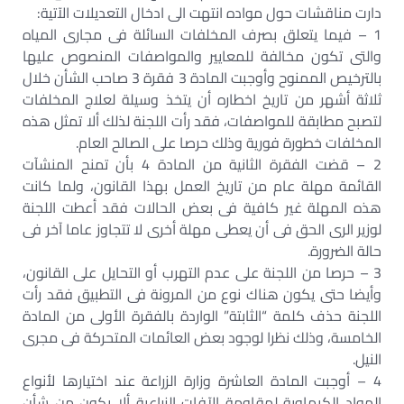
دارت مناقشات حول مواده انتهت الى ادخال التعديلات الآتية:
1 – فيما يتعلق بصرف المخلفات السائلة فى مجارى المياه
والتى تكون مخالفة للمعايير والمواصفات المنصوص عليها
بالترخيص الممنوح وأوجبت المادة 3 فقرة 3 صاحب الشأن خلال
ثلاثة أشهر من تاريخ اخطاره أن يتخذ وسيلة لعلاج المخلفات
لتصبح مطابقة للمواصفات، فقد رأت اللجنة لذلك ألا تمثل هذه
المخلفات خطورة فورية وذلك حرصا على الصالح العام.
2 – قضت الفقرة الثانية من المادة 4 بأن تمنح المنشآت
القائمة مهلة عام من تاريخ العمل بهذا القانون، ولما كانت
هذه المهلة غير كافية فى بعض الحالات فقد أعطت اللجنة
لوزير الرى الحق فى أن يعطى مهلة أخرى لا تتجاوز عاما آخر فى
حالة الضرورة.
3 – حرصا من اللجنة على عدم التهرب أو التحايل على القانون،
وأيضا حتى يكون هناك نوع من المرونة فى التطبيق فقد رأت
اللجنة حذف كلمة “الثابتة” الواردة بالفقرة الأولى من المادة
الخامسة، وذلك نظرا لوجود بعض العائمات المتحركة فى مجرى
النيل.
4 – أوجبت المادة العاشرة وزارة الزراعة عند اختيارها لأنواع
المواد الكيماوية لمقاومة الآفات الزراعية ألا يكون من شأن