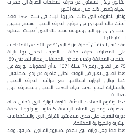
القانون بإنذار المسئول عن صرف المخلفات الضارة الى ممرات
المياه بتعديل ذلك خلال ستة أشهر.
ونظرا للظروف التى كانت تمر بها البلاد فى سنة 1964 فقد
أعلنت حالة الطوارئ فى مرفق الصرف الصحى وسمح بتحويل
المجارى الى نهر النيل وفروعه ومنذ ذلك الحين أصبحت العملية
لا ضابط لها.
وقد تبين للجنة أن أجهزة وزارة الرى تقوم بالتصدى للاعتداءات
على المصارف بصرف مخلفات الصرف الصحى بها بازالة
الفتحات المخالفة وتحرير محاضر بالمخلفات إعمالا للمادتين 69،
75 من القانون رقم 74 لسنة 1971 الا أن العقوبات الواردة فى
هذا القانون تعتبر فى الوقت الحالى قاصرة عن ردع المخالفين،
كما توالى الوزارة اتصالاتها مع مرافق الصرف الصحى
والمحليات لعدم صرف مياه الصرف الصحى بالمصارف دون
معالجة.
هذا وتقوم المعاهد البحثية التابعة لوزارة الرى بتحليل مياه
المصارف ومجارى المياه الرئيسية كيماويا وبيولوجيا بصفة
دورية للتعرف على مدى ملاءمتها لأغراض الرى والاستخدامات
البشرية والحيوانية المختلفة.
هذا مما جعل وزارة الرى تتقدم بمشروع القانون المرافق وقد