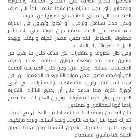
أحكامها محازير الصرف على المجارى المائية، والضوابط
والمعايير التى يجب الالتزام بمراعاتها عندما نلجأ الى صرف
المتخلفات الى المجارى المائية، حتى نصونها من التلوث.
ولكن حدث تساهل وتراخى.. أو تجاوز وتهاون فى الالتزام
بالمحافظة على المياه نظيفة دون تلوث.. حتى بات الأمر
محفوفا بالمخاطر.. لانه يمس مصدر الحياه والبقاء. ويهدد
الجيل الحاضر والأجيال القادمة.
وفى ظل الظروف والمتغيرات التى حدثت خلال ما يقرب من
عشرين عاما منذ وضعت قوانين النظافة العامة وصرف
المتخلفات السائلة.. وحتى الآن.. ومن خلال الممارسة الفعلية
التى أوضحت قصور بعض موارد التشريعات المعمول بها فى
هذه المجالات.. وتوزع الاختصاصات والمسئوليات بين أيدى
أجهزة كثيرة. مما ساعد على أن يضيع الالتزام بالتشريع
الموضوع.. وأن تتوه المسئولية.. وتهون العقوبات.. فلا تصبح
رادعا قويا للمخالفين والمعتدين.
كان لابد من وقفة لاعادة الانضباط فى التعامل مع المياه.
نتدارك فيها التيار الجارف للتلوث.. ونصد أسبابه.. ونردع مرتكبيه..
ونعيد للمياه نظافتها.. ونصون لأنفسنا ومن بعدنا شريان
الحياة نقيا مأمون الاستخدام.