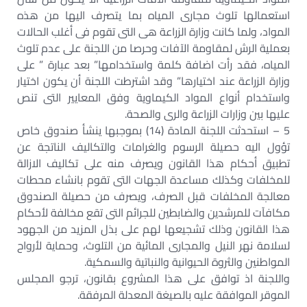
استعمالها تلوث مجارى المياه بما يتصرف اليها من هذه
المواد، ولما كانت وزارة الزراعة هى التى تقوم فى أغلب الحالات
بعملية الرش لمقاومة الآفات وحرصا من اللجنة على عدم تلوث
المياه، فقد رأت اضافة كلمة واستخدامها” بعد عبارة ” على
وزارة الزراعة عند اختيارها” وقد اشترطت اللجنة أن يكون اختيار
واستخدام أنواع المواد الكيماوية وفق المعايير التى تنص
عليها بين وزارات الزراعة والرى والصحة.
5 – استحدثت اللجنة المادة (14) بموجبها ينشأ صندوق خاص
تؤول اليه حصيلة الرسوم والغرامات والتكاليف الناتجة عن
تطبيق أحكام هذا القانون ويصرف منه على تكاليف الازالة
للمخلفات وكذلك مساعدة الجهات التى تقوم بانشاء محطات
معالجة المخلفات قبل الصرف، ويصرف من حصيلة الصندوق
مكافآت للمرشدين والضابطين للجرائم التى تقع مخالفة لأحكام
هذا القانون وذلك تشجيعها لهم على بذل المزيد من الجهود
لسلامة نهر النيل والمجارى المائية من التلوث، وحماية لأرواح
المواطنين والثروة الحيوانية والنباتية والسمكية.
واللجنة اذ توافق على هذا المشروع بقانون، ترجو المجلس
الموقر الموافقة عليه بالصيغة المعدلة المرفقة.