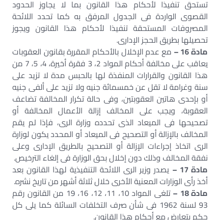
تستحق تنفيذا لأحكام هذا القانون بما لا يجاوز الحدود
القصوى الواردة فى الجدول المرفق به كما تحدد اللائحة
المصروفات المستحقة تنفيذا لأحكام هذا القانون ويجوز
تحصيلها بطريق الحجز الإدارى.
مادة 16 –
مع عدم الإخلال بالأحكام المقررة بقانون العقوبات
يعاقب على مخالفة أحكام المواد 2، 3 فقرة أخيرة، 4، 5، 7 من
هذا القانون والقرارات المنفذة لها بالحبس مدة لا تزيد على
سنة وغرامة لا تقل عن خمسمائة جنيه ولا تزيد على ألفى جنيه
أو بإحدى هاتين العقوبتين، وفى حالة تكرار المخالفة تضاعف
العقوبة، ويجب على المخالف إزالة الأعمال المخالفة أو
تصحيحها فى الميعاد الذى تحدده وزارة الرى، فإذا لم يقم
المخالف بالإزالة أو التصحيح فى الميعاد أو المحدد يكون لوزارة
الرى اتخاذ إجراءات الإزالة أو التصحيح بالطريق الإدارى وعلى
نفقة المخالف وذلك دون إخلال بحق الوزارة فى إلغاء الترخيص.
مادة 17 –
يصدر وزير الرى اللائحة التنفيذية لهذا القانون بعد
أخذ رأى الوزارات المعنية الأخرى خلال ثلاثة أشهر من تاريخ نشره.
مادة 18 –
تلغى المواد 10، 11، 12، 16، 19 من القانون رقم
93 لسنة 1962 فى شأن صرف التخلفات السائلة كما يلى كل
حكم يتعارض مع أحكام هذا القانون.