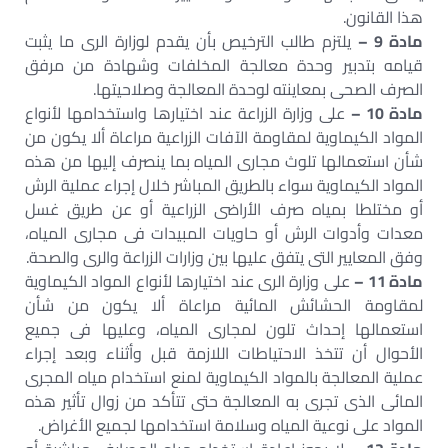
هذا القانون.
مادة 9 –
يلتزم طالب الترخيص بأن يقدم لوزارة الرى ما يثبت
قيامه بتدبير وحدة معالجة المخلفات وشهادة من مرفق
الصرف الصحى بمعاينته لوحدة المعالجة وصلاحيتها.
مادة 10 –
على وزارة الزراعة عند اختيارها واستخدامها لأنواع
المواد الكيماوية لمقاومة الآفات الزراعية مراعاة ألا يكون من
شأن استعمالها تلوث مجارى المياه بما ينصرف إليها من هذه
المواد الكيماوية سواء بالطريق المباشر خلال إجراء عملية الرش
أو مختلطا بمياه صرف الأراضى الزراعية أو عن طريق غسل
معدات وأدوات الرش أو حاويات المبيدات فى مجارى المياه،
وفق المعايير التى يتفق عليها بين وزارات الزراعة والرى والصحة.
مادة 11 –
على وزارة الرى عند اختيارها لأنواع المواد الكيماوية
لمقاومة الحشائش المائية مراعاة ألا يكون من شأن
استعمالها إحداث تلون لمجارى المياه، وعليها فى جميع
الأحوال أن تتخذ الاحتياطات اللازمة قبل وأثناء وبعد إجراء
عملية المعالجة بالمواد الكيماوية لمنع استخدام مياه المجرى
المائى الذى تجرى به المعالجة حتى تتأكد من زوال تأثير هذه
المواد على نوعية المياه وسلامة استخدامها لجميع الأغراض.