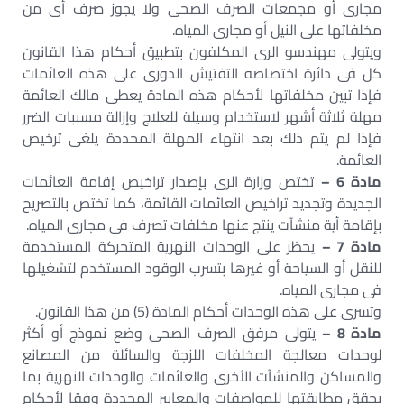
مجارى أو مجمعات الصرف الصحى ولا يجوز صرف أى من
مخلفاتها على النيل أو مجارى المياه.
ويتولى مهندسو الرى المكلفون بتطبيق أحكام هذا القانون
كل فى دائرة اختصاصه التفتيش الدورى على هذه العائمات
فإذا تبين مخلفاتها لأحكام هذه المادة يعطى مالك العائمة
مهلة ثلاثة أشهر لاستخدام وسيلة للعلاج وإزالة مسببات الضرر
فإذا لم يتم ذلك بعد انتهاء المهلة المحددة يلغى ترخيص
العائمة.
مادة 6 –
تختص وزارة الرى بإصدار تراخيص إقامة العائمات
الجديدة وتجديد تراخيص العائمات القائمة، كما تختص بالتصريح
بإقامة أية منشآت ينتج عنها مخلفات تصرف فى مجارى المياه.
مادة 7 –
يحظر على الوحدات النهرية المتحركة المستخدمة
للنقل أو السياحة أو غيرها بتسرب الوقود المستخدم لتشغيلها
فى مجارى المياه.
وتسرى على هذه الوحدات أحكام المادة (5) من هذا القانون.
مادة 8 –
يتولى مرفق الصرف الصحى وضع نموذج أو أكثر
لوحدات معالجة المخلفات اللزجة والسائلة من المصانع
والمساكن والمنشآت الأخرى والعائمات والوحدات النهرية بما
يحقق مطابقتها للمواصفات والمعايير المحددة وفقا لأحكام