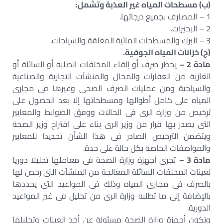
(ب) مسطحات المياه غير العذبة وتشمل:
1 – المصارف بجميع درجاتها.
2 – البحيرات.
3 – البرك والمسطحات المائية المغلقة والسياحات.
(ج) خزانات المياه الجوفية.
مادة 2 –
يحظر صرف أو إلقاء المخلفات الصلبة أو السائلة أو
الغازية من العقارات والمحال والمنشآت التجارية والصناعية
والسياحية ومن عمليات الصرف الصحى وغيرها فى مجارى
المياه على كامل أطوالها ومسطحاتها إلا بعد الحصول على
ترخيص من وزارة الرى فى الحالات ووفق الضوابط والمعايير
التى يصدر بها قرار من وزير الرى بناء على اقتراح وزير الصحة
ويتضمن الترخيص الصادر فى هذا الشأن تحديدا للمعايير
والمواصفات الخاصة بكل حالة على حدة.
مادة 3 –
تجرى أجهزة وزارة الصحة فى معاملها تحليلا دوريا
لعينات المخلفات السائلة المعالجة من المنشآت التى رخص لها
بالصرف فى مجارى المياه وذلك فى المواعيد التى يحددها
بالإضافة إلى ما تطلبه وزارة الرى من تحليل فى غير المواعيد
الدورية.
وتكون أجهزة وزارة الصحة مسئولة عن أخذ العينات وتحليلها