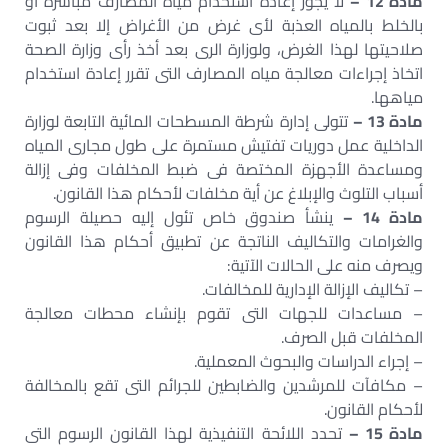
مادة 12 –
لا يجوز إعادة استخدام مياه المصارف مباشرة أو
بالخلط بالمياه العذبة لأى غرض من الأغراض إلا بعد ثبوت
صلاحيتها لهذا الغرض، ولوزارة الرى بعد أخذ رأى وزارة الصحة
اتخاذ إجراءات معالجة مياه المصارف التى تقرر إعادة استخدام
مياهها.
مادة 13 –
تتولى إدارة شرطة المسطحات المائية التابعة لوزارة
الداخلية عمل دوريات تفتيش مستمرة على طول مجارى المياه
ومساعدة الأجهزة المختصة فى ضبط المخلفات وفى إزالة
أسباب التلوث والإبلاغ عن أية مخلفات لأحكام هذا القانون.
مادة 14 –
ينشأ صندوق خاص تئول إليه حصيلة الرسوم
والغرامات والتكاليف الناتجة عن تطبيق أحكام هذا القانون
ويصرف منه على الحالات الآتية:
– تكاليف الإزالة الإدارية للمخالفات.
– مساعدات للجهات التى تقوم بإنشاء محطات معالجة
المخلفات قبل الصرف.
– إجراء الدراسات والبحوث المعملية.
– مكافآت للمرشدين والضابطين للجرائم التى تقع بالمخالفة
لأحكام القانون.
مادة 15 –
تحدد اللائحة التنفيذية لهذا القانون الرسوم التى