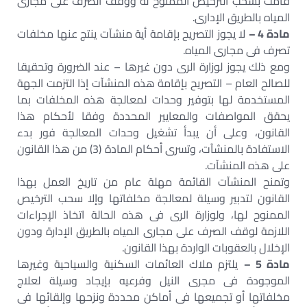
قامت بسحب الترخيص الممنوح له ووقف الصرف على مجارى
المياه بالطريق الإدارى.
مادة 4 –
لا يجوز التصريح بإقامة أية منشآت ينتج عنها مخلفات
تصرف فى مجارى المياه.
ومع ذلك يجوز لوزارة الرى دون غيرها – عند الضرورة وتحقيقا
للصالح العام – التصريح بإقامة هذه المنشآت إذا التزمت الجهة
المستخدمة لها بتوفير وحدات لمعالجة هذه المخلفات بما
يحقق المواصفات والمعايير المحددة وفقا لأحكام هذا
القانون، وعلى أن يبدأ تشغيل وحدات المعالجة فور بدء
الاستفادة بالمنشآت، وتسرى أحكام المادة (3) من هذا القانون
على هذه المنشآت.
وتمنح المنشآت القائمة مهلة عام من تاريخ العمل بهذا
القانون لتدبير وسيلة لمعالجة مخلفاتها وإلا سحب الترخيص
الممنوح لها، ولوزارة الرى فى هذه الحالة اتخاذ الإجراءات
اللازمة لوقف الصرف على مجارى المياه بالطريق الإدارة ودون
الإخلال بالعقوبات الواردة بهذا القانون.
مادة 5 –
يلتزم ملاك العائمات السكنية والسياحية وغيرها
الموجودة فى مجرى النيل وفرعيه بإيجاد وسيلة لعلاج
مخلفاتها أو تجميعها فى أماكن محددة ونزحها وإلقائها فى