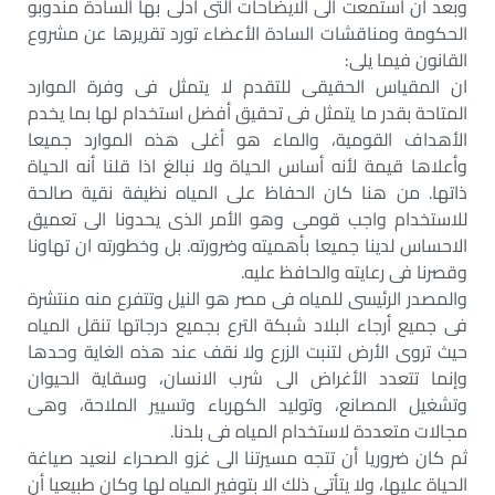
وبعد أن استمعت الى الايضاحات التى أدلى بها السادة مندوبو
الحكومة ومناقشات السادة الأعضاء تورد تقريرها عن مشروع
القانون فيما يلى:
ان المقياس الحقيقى للتقدم لا يتمثل فى وفرة الموارد
المتاحة بقدر ما يتمثل فى تحقيق أفضل استخدام لها بما يخدم
الأهداف القومية، والماء هو أغلى هذه الموارد جميعا
وأعلاها قيمة لأنه أساس الحياة ولا نبالغ اذا قلنا أنه الحياة
ذاتها. من هنا كان الحفاظ على المياه نظيفة نقية صالحة
للاستخدام واجب قومى وهو الأمر الذى يحدونا الى تعميق
الاحساس لدينا جميعا بأهميته وضرورته. بل وخطورته ان تهاونا
وقصرنا فى رعايته والحافظ عليه.
والمصدر الرئيسى للمياه فى مصر هو النيل وتتفرع منه منتشرة
فى جميع أرجاء البلاد شبكة الترع بجميع درجاتها تنقل المياه
حيث تروى الأرض لتنبت الزرع ولا نقف عند هذه الغاية وحدها
وإنما تتعدد الأغراض الى شرب الانسان، وسقاية الحيوان
وتشغيل المصانع، وتوليد الكهرباء وتسيير الملاحة، وهى
مجالات متعددة لاستخدام المياه فى بلدنا.
ثم كان ضروريا أن تتجه مسيرتنا الى غزو الصحراء لنعيد صياغة
الحياة عليها، ولا يتأتى ذلك الا بتوفير المياه لها وكان طبيعيا أن