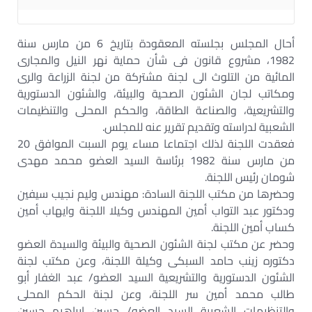
أحال المجلس بجلسته المعقودة بتاريخ 6 من مارس سنة
1982، مشروع قانون فى شأن حماية نهر النيل والمجارى
المائية من التلوث الى لجنة مشتركة من لجنة الزراعة والرى
ومكاتب لجان الشئون الصحية والبيئة، والشئون الدستورية
والتشريعية، والصناعة الطاقة، والحكم المحلى والتنظيمات
الشعبية لدراسته وتقديم تقرير عنه للمجلس.
فعقدت اللجنة لذلك اجتماعا مساء يوم السبت الموافق 20
من مارس سنة 1982 برئاسة السيد العضو محمد مهدى
شومان رئيس اللجنة.
وحضرها من مكتب اللجنة السادة: مهندس وليم نجيب سيفين
ودكتور عبد التواب أمين المهندس وكيلا اللجنة وايهاب أمين
كساب أمين اللجنة.
وحضر عن مكتب لجنة الشئون الصحية والبيئة والسيدة العضو
دكتوره زينب حامد السبكى وكيلة اللجنة، وعن مكتب لجنة
الشئون الدستورية والتشريعية السيد العضو/ عبد الغفار أبو
طالب محمد أمين سر اللجنة، وعن لجنة الحكم المحلى
والتنظيمات الشعبية السيد العضو/ حسين ابراهيم حسين