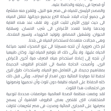
أو قصرنا فى رعايته والحافظ عليه..
والمصدر الرئيسى للمياه فى مصر هو النيل.. وتتفرع منه منتشرة
فى جميع أرجاء البلاد شبكة الترع بجميع درجاتها. تنتقل المياه
الى حيث تروى الأرض لتثبت الزرع.. ولا تقف عند هذه الغاية
وحدها وانما تتعدد الأغراض الى شرب الانسان، وسقاية
الحيوان، وتشغيل المصانع، وتوليد الكهرباء، وتسيير الملاحة..
وهى مجالات متعددة لاستخدام المياه فى بلدنا.
ثم كان ضروريا، أن تتجه مسيرتنا الى غزو الصحراء لنعيد صياغة
الحياه عليها، ولا يتأتى ذلك الا بتوفير المياه لها.. وكان طبيعيا
أن نتجه إلى إعادة استخدام مياه الصرف مرة أخرى لأغراض
الرى.. وأصبحت الحاجة ماسة الى اقتحام الظروف الجديدة
بمفاهيم جديدة. فى التعامل مع المياه. واستحداث طرق للرى
تحفظ لنا مواردنا المائية دون اهدار أو اسراف.. ويأتى قبل ذلك
كله الحفاظ على المياه نظيفة دون تلوث وأن نحميها ونصونها
من احتمالات هذا التلوث.
لقد وضعت منظمة الصحة العالمية مواصفات محددة لنوعية
المتخلفات التى تقتضى بعض الظروف القاهرة أن يسمح
بصرفها على المجارى المائية وصدرت فى مصر تشريعات تناولت