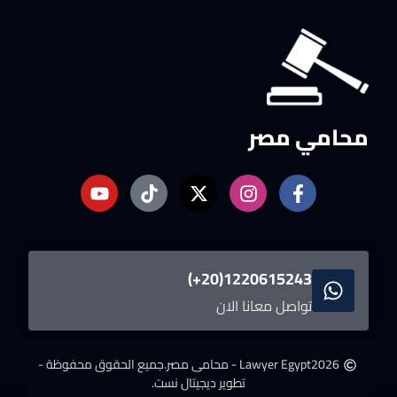
محامي مصر
1220615243(20+)
تواصل معانا الان
2026
Lawyer Egypt - محامى مصر.
جميع الحقوق محفوظة -
تطوير ديجيتال نست.