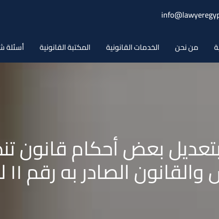
info@lawyeregyp
ة
من نحن
الخدمات القانونية
المكتبة القانونية
أسئلة ش
نون رقم ١١ لسنة ٢٠٢١ بتعديل بعض أحكام ق
نون الصادر به رقم ١١ لسنة ٢٠١٨