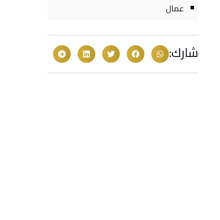
عمال
شارك: