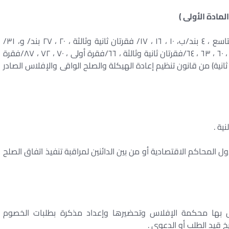
المادة الأولى )
يُستبدل بنصوص المواد أرقام (١/التعريفان السادس والتاسع ، ٤ بند/ب، ١٠ ، ١٦ ، ١٧/ فقرتان ثانية وثالثة ، ٢٠ ، ٢٧ بند/ و، ٣١/
فقرتان أولى وثانية ، ٣٥ ، ٤١ ، ٤٢ ، ٥٥/فقرة أولى ، ٥٧ ، ٦٠ ، ٦٣ ، ٦٤/فقرتان ثانية وثالثة ، ٦٦/فقرة أولى ، ٧٠ ، ٧٢ ، ٨٧/فقرة
/فقرة ثانية ، ١٦٣ ، ١٧٦ بند/أ ، ١٩١ ، ٢١٨/فقرة ثانية) من قانون تنظيم إعادة الهيكلة والصلح الواقى والإفلاس الصادر
ية .
 المحاكم الاقتصادية أو من بين الدائنين لمراقبة تنفيذ اتفاق الصلح
ص بها محكمة الإفلاس وتحضيرها وإعداد مذكرة بطلبات الخصوم
خ قيد الطلب أو الدعوى .