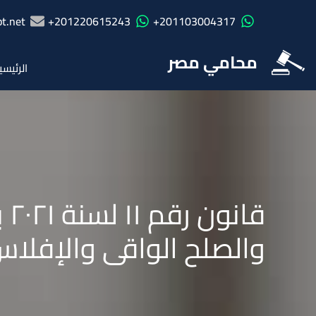
t.net
201220615243+
201103004317+
محامي مصر
الرئيسي
قا
والصلح الواقى والإفلاس والقا