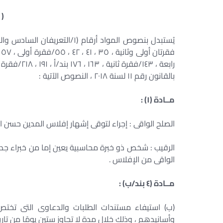
( 
رابعة ، ١٤٣
بالقانون رقم ١١ لسنة ٢٠١٨ ، النصوص الآتية :
مــادة (١) :
الصلح الواقى : إجراء لتوقى إشهار إفلاس المدين حسن الن
الرقيب : شخص ذو خبرة محاسبية يعين إما من خبراء جدول
الواقى من الإفلاس .
مــادة (٤ بند/ب) :
(ب) استيفاء مستندات الطلبات والدعاوى التى تخت
وأسانيدهم ، وذلك خلال مدة لا تجاوز ستين يومًا من تاري