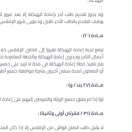
الهيكلة .
ولا يجوز تقديم طلب آخر بإعادة الهيكلة إلا بعد مرور
يوقف التقدم بالطلب الآخر طلبى ودعويى شهر الإفلاس و
مــادة (٢٠) :
ترفع لجنة إعادة الهيكلة تقريرًا إلى قاضى الإفلاس خل
أعمال التاجر وجدوى إعادة الهيكلة والخطة المقترحة لذ
يتم تنفيذ خطة إعادة الهيكلة فى مدة لا تزيد على خم
أو المعاون لمدة سنتين أخريين بشرط موافقة جميع أطر
مــادة (٢٧ بند / و) :
(و) إذا لم يتفق جميع الورثة والموصى إليهم على إعادة ا
مــادة (٣١ / فقرتان أولى وثانية) :
لا يقبل طلب الصلح الواقى من الإفلاس إلا إذا كان الم