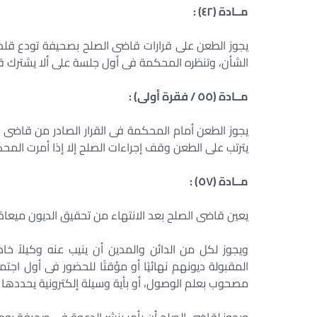
مــادة (٤٢) :
يجوز الطعن على قرارات قاضى الصلح بصحيفة تودع قلم كت
الشأن، وتنظره المحكمة فى أول جلسة على ألا يشترك قاض
مــادة (٥٥ / فقرة أولى) :
يجوز الطعن أمام المحكمة فى القرار الصادر من قاضى الص
يترتب على الطعن وقف إجراءات الصلح إلا إذا أمرت المحك
مــادة (٥٧) :
يعين قاضى الصلح بعد الانتهاء من تحقيق الديون ميعادًا ل
ويجوز لكل من الدائن والمدين أن ينيب عنه وكيلاً خاص
المقبولة ديونهم نهائيًا أو مؤقتًا للحضور فى أول اج
مصحوب بعلم الوصول، أو بأية وسيلة إلكترونية يحددها ا