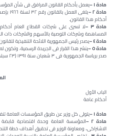
مادة ١ –
يعمل بأحكام القانون المرافق فى شأن المؤسس
مادة ٢ –
يلغى ال
أحكام هذا القانون.
مادة ٣ –
المساهمة وشركات التوصية بالأسهم والشركات ذات المس
مادة ٤ –
يصدر رئيس الجمهورية اللائحة التنفيذية للقانون
مادة ٥ –
ينشر هذا القرار فى الجريدة الرسمية، وتكون له
صدر برياسة الجمهورية فى ٣ شعبان سنة ١٣٩١ (٢٣ سبتمبر سنة ١٩٧١)
الم
الباب الأول
أحكام عامة
مادة ١ –
يتولى كل وزير عن طريق المؤسسات العامة تنفي
مادة ٢ –
المؤسسة العامة وحدة اقتصادية قابضة 
الاشتراكى، ومعاونة الوزير فى تحقيق أهداف خطة التنمي
مادة ٣ –
تختص المؤسسة العامة بالنسبة للوحدات الاق