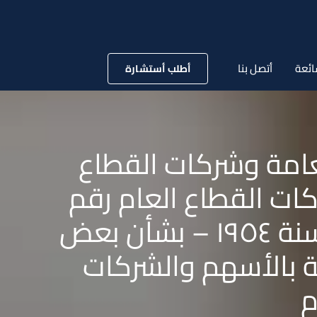
ائعة
أتصل بنا
أطلب أستشارة
مؤسسات العامة وشركات القطاع
ات القطاع العام رقم
٣٢ لسنة ١٩٦٦ وبعدم سريان أحكام القانون رقم ٢٦ لسنة ١٩٥٤ – بشأن بعض
 بالأسهم والشركات
م