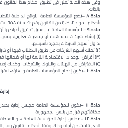
وفى هذه الحالة تعتبر فى تطبيق أحكام هذا القانون فى
بالذات.
مادة ٨ –
تضع المؤسسة العامة اللوائح الداخلية لتنظيم
بأحكام المواد ٢، ٣، ٤ من القانون رقم ٩٠ لسنة ١٩٥٨ بشأن القواعد الواجب اتباعها فى الميزانيات المستقلة أو الملحقة.
مادة ٩ –
للمؤسسة العامة فى سبيل تحقيق أغراضها أن ت
(١) إنشاء شركات مساهمة أو جمعيات تعاونية بمفرد
تداول أسهم الشركات بمجرد تأسيسها.
(٢) تملك أسهم الشركات عن طريق الاكتتاب فيها أو شرائها دون التقيد بالمدد المقررة لتداول أسهم الشركات الجديدة.
(٣) أقراض الوحدات الاقتصادية التابعة لها أو ضمانها فيما تعقده من قروض.
(٤) الاقتراض من الهيئات والبنوك والشركات، وكذلك إصدار سندات بالشروط والأوضاع التى يعتمدها مجلس الوزراء.
مادة ١٠ –
يكون إدماج المؤسسات العامة والغاؤها بقرار
إدارة
مادة ١١ –
يكون للمؤسسة العامة مجلس إدارة يصدر بتع
مكافآتهم قرار من رئيس الجمهورية.
مادة ١٢ –
مجلس إدارة المؤسسة العامة هو السلطة ا
الذى قامت من أجله وذلك وفقا لأحكام القانون وفى الحدو