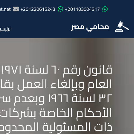
t.net
201220615243+
201103004317+
محامي مصر
الرئيسي
ق
العام وبإلغاء العمل بق
الأحكام الخاصة بشركات
ذات المسئولية المحدود