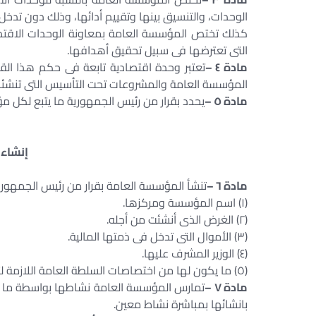
الوحدات، والتنسيق بينها وتقييم أدائها، وذلك دون تدخل 
كذلك تختص المؤسسة العامة بمعاونة الوحدات الاقتصا
التى تعترضها فى سبيل تحقيق أهدافها.
مادة ٤ –
تعتبر وحدة اقتصادية تابعة فى حكم هذا القا
المؤسسة العامة والمشروعات تحت التأسيس التى تنشئها
مادة ٥ –
يحدد بقرار من رئيس الجمهورية ما يتبع لكل 
إنشاء
مادة ٦ –
تنشأ المؤسسة العامة بقرار من رئيس الجمهورية، 
(١) اسم المؤسسة ومركزها.
(٢) الغرض الذى أنشئت من أجله.
(٣) الأموال التى تدخل فى ذمتها المالية.
(٤) الوزير المشرف عليها.
(٥) ما يكون لها من اختصاصات السلطة العامة اللازمة لتحقيق الغرض الذى انشئت من أجله.
مادة ٧ –
تمارس المؤسسة العامة نشاطها بواسطة ما يتب
بانشائها بمباشرة نشاط معين.