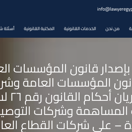
info@lawyeregyp
ة
من نحن
الخدمات القانونية
المكتبة القانونية
أسئلة ش
انون رقم ٦٠ لسنة ١٩٧١ بإصدار قانون ال
انون المؤسسات العامة وشرك
 المساهمة وشركات التوصية
ة – على شركات القطاع العا