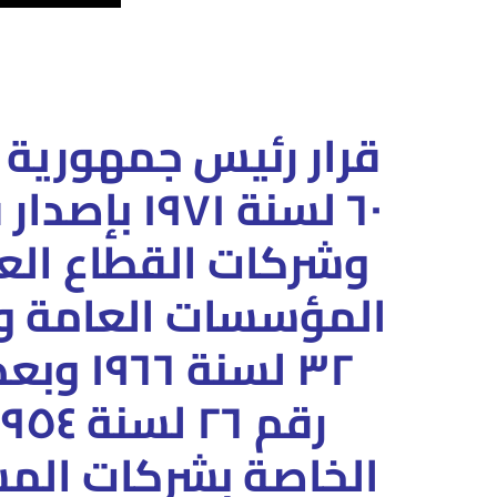
قرار رئيس جمهورية م
٦٠ لسنة ١٩٧١
بإصدار
وشركات القطاع العا
المؤسسات العامة وش
٣٢
لسنة ٦
رقم ٢٦ لسنة ١٩٥٤ –
الخاصة بشركات الم