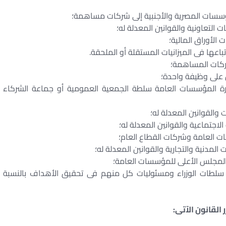
 ١٩٦٢ بتخويل مجالس إدارة المؤسسات العامة سلطة الجمعية العمومية أو جماعة الشركاء
رئيس الجمهورية رقم ١٩٠٠ لسنة ١٩٦١ بشأن سلطات الوزراء ومسئوليات كل منهم فى تحقيق الأهداف بالنسبة
 القانون الآتى: