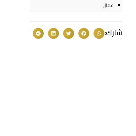
عمال
شارك: