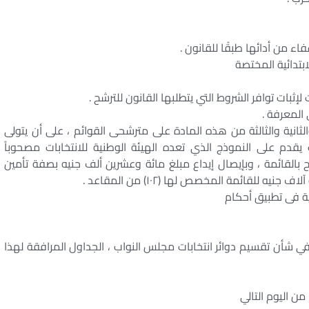
فاء من أدائها طبقًا للقانون .
ابتدائية المختصة
لإثبات توافر الشروط التي يتطلبها القانون للترشح .
 المعرفة .
انية والثالثة من هذه المادة على مترشحى القوائم ، على أن يتولى
 يقدم على النموذج الذي تعده الهيئة الوطنية للانتخابات مصحوباً
بالقائمة ، وبإيصال إيداع مبلغ مائة وعشرين ألف جنيه بصفة تأمين
ية فى تطبيق أحكام
تبدل بالجداول المرافقة للقانون رقم ١٧٤ لسنة ۲۰۲۰ في شأن تقسيم دوائر انتخابات مجلس النواب ، الجداول المرافقة لهذا
من اليوم التالي