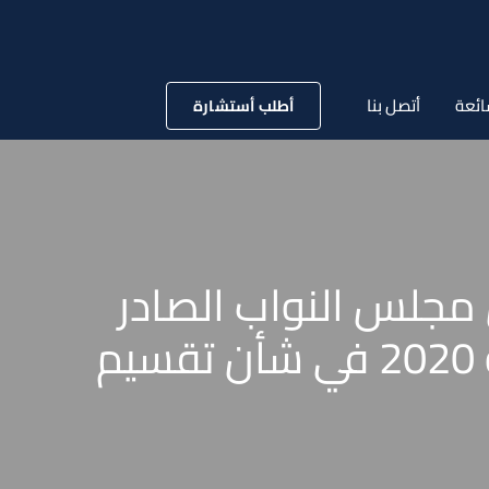
ائعة
أتصل بنا
أطلب أستشارة
كام قانون مجلس النواب الصادر
بالقانون رقم 46 لسنة 2014 والقانون رقم 174 لسنة 2020 في شأن تقسيم