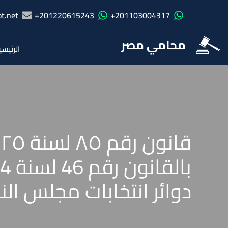
t.net
201220615243+
201103004317+
محامي مصر
الرئيسي
دوائر انتخابات مجلس الن