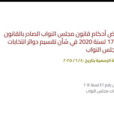
سنة ۲۰۲٥ بتعديل بعض أحكام قانون مجلس النواب الصادر بالقانون
رقم 46 لسنة 2014 والقانون رقم 174 لسنة 2020 في شأن تقسيم دوائر انتخابات
لس النواب
ية بتاريخ : ٤ / ٦ / ۲۰۲٥
ة ٢٠١٤