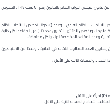
يستبدل بنصوص المواد أرقام (٤ / الفقرة الأولى، ٥ ، ۱۰) من قانون مجلس النواب الصادر بالقانون رقم ٤٦ لسنة ٢٠١٤ ، النصوص
تقسم جمهورية مصر العربية إلى عدد من الدوائر تخصص للانتخاب بالنظام الفردي ، وعدد (٤) دوائر تخصص للانتخاب بنظام
القائمة ، يُخصص لدائرتين منها عدد (٤٠) مقعدًا لكل دائرة منهما ، ويخصص للدائرتين الأخريين عدد (۱۰۲) من المقاعد لكل دائرة
خابية وعدد المقاعد المخصصة لها ، ولكل محافظة .
يساوى العدد المطلوب انتخابه في الدائرة ، وعددًا من الاحتياطيين
ل .