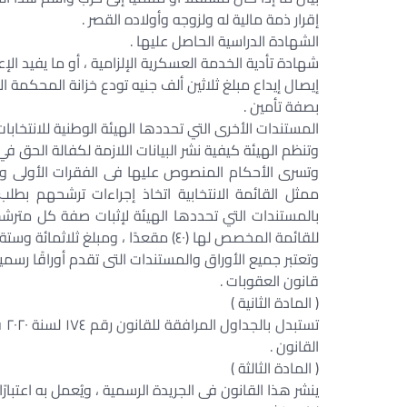
إقرار ذمة مالية له ولزوجه وأولاده القصر .
الشهادة الدراسية الحاصل عليها .
شهادة تأدية الخدمة العسكرية الإلزامية ، أو ما يفيد الإع
إيصال إيداع مبلغ ثلاثين ألف جنيه تودع خزانة المحكمة ال
بصفة تأمين .
المستندات الأخرى التي تحددها الهيئة الوطنية للانتخابات 
وتنظم الهيئة كيفية نشر البيانات اللازمة لكفالة الحق في
وتسرى الأحكام المنصوص عليها فى الفقرات الأولى والث
ممثل القائمة الانتخابية اتخاذ إجراءات ترشحهم بطلب
بالمستندات التي تحددها الهيئة لإثبات صفة كل مترشح 
للقائمة المخصص لها (٤٠) مقعدًا ، ومبلغ ثلاثمائة وستة آلاف جنيه للقائمة المخصص لها (۱۰۲) من المقاعد .
وتعتبر جميع الأوراق والمستندات التى تقدم أوراقًا رسم
قانون العقوبات .
( المادة الثانية )
تس
القانون .
( المادة الثالثة )
ينشر هذا القانون فى الجريدة الرسمية ، ويُعمل به اعتبارًا 