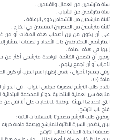
ستة مترشحين من العمال والفلاحين .
ستة مترشحين من الشباب .
ثلاثة مترشحين من الأشخاص ذوى الإعاقة .
ثلاثة مترشحين من المصريين المقيمين في الخارج .
المترشحين الاحتياطيين ذات الأعداد والصفات المشار إلي
إليها في هذه المادة .
ويجوز أن تتضمن القائمة الواحدة مترشحى أكثر من ح
لأحزاب أو أن تجمع بينهم .
وفي جميع الأحوال ، يتعين إظهار اسم الحزب أو كون الم
مادة (۱۰) :
يقدم طلب الترشح لعضوية مجلس النواب ، فى الدوائر ال
متابعة سير العملية الانتخابية بدوائر المحكمة الابتدائية
التي تحددها الهيئة الوطنية للانتخابات على ألا تقل عن خ
فتح باب الترشح .
ويكون طلب الترشح مصحوبًا بالمستندات الآتية :
بيان يتضمن السيرة الذاتية للمترشح وبصفة خاصة خبرته ال
صحيفة الحالة الجنائية لطالب الترشح .
بيان ما إذا كان مستقلاً أو منتميًا إلى حزب واسم هذا الح