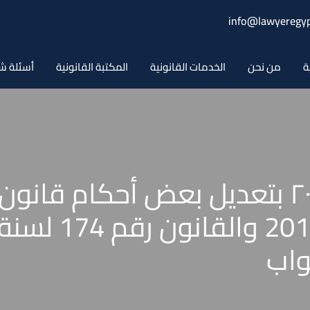
info@lawyeregyp
ة
من نحن
الخدمات القانونية
المكتبة القانونية
أسئلة ش
قانون رقم ۸٥ لسنة ۲۰۲٥ بتعديل بعض أح
واب