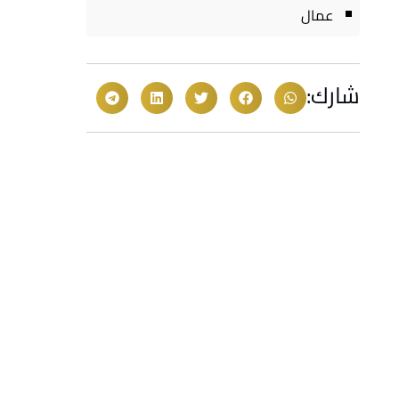
عمال
شارك: