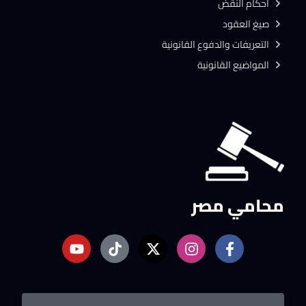
احكام النقض
صيغ العقود
التعريفات والدفوع القانونية
المواضيع القانونية
محامي مصر