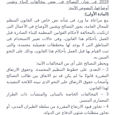
2019 فى شأن التصالح فى بعض مخالفات البناء وتقنين
أوضاعها، النصوص الآتية:
(المادة الأولى):
مع مراعاة ما ورد فى شأنه نص خاص فى القانون المنظم
للمحال العامة، يجوز التصالح وتقنين الأوضاع فى الأعمال التى
ارتكبت بالمخالفة لأحكام القوانين المنظمة للبناء الصادرة قبل
العمل بأحكام هذا القانون، وفى حالات تغيير الاستخدام فى
المناطق التى لا يوجد لها مخططات تفصيلية معتمدة، والتى
ثبت القيام بها قبل العمل بأحكام هذا القانون، وذلك على النحو
المبين به.
ويحظر التصالح على أى من المخالفات الآتية:
2 – التعدى على خطوط التنظيم المعتمدة، وحقوق الارتفاق
المقررة قانونًا ما لم يكن قد تم الاتفاق بين طالب التصالح
وأصحاب حقوق الارتفاق على النحو الذى تبينه اللائحة التنفيذية
لهذا القانون.
3 – المخالفات الخاصة بالمبانى والمنشآت ذات الطراز
المعمارى المتميز.
4 – تجاوز قيود الارتفاع المقررة من سلطة الطيران المدنى، أو
تجاوز متطلبات شئون الدفاع عن الدولة.