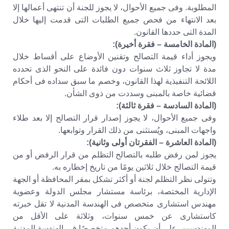
المطلوبة. وفى جميع الأحوال، لا يجوز للجنة أن تنتهى أعمالها إلا
بعد الانتهاء من فحص جميع الطلبات التى قدمت إليها خلال
المدة التى حددها القانون.
(المادة الخامسة – فقرة أخيرة):
ويجوز أداء قيمة التصالح وتقنين الأوضاع على أقساط خلال
مدة لا تجاوز ثلاث سنوات دون فائدة على النحو الذى تحدده
اللائحة التنفيذية لهذا القانون، وخصم ما سبق سداده فى أحكام
قضائية خاصة بالمبنى وسددت من ذوى الشأن.
(المادة السادسة – فقرة ثالثة):
وفى جميع الأحوال، لا يجوز إصدار قرار التصالح إلا بعد طلاء
واجهات المبنى، ويُستثنى من ذلك القرار وتوابعها.
(المادة العاشرة – الفقرتان أولى وثانية):
يجوز لمن رفض طلبه بالتصالح التظلم من قرار الرفض أو من
قيمة التصالح خلال ثلاثين يومًا من تاريخ إخطاره به.
وتتولى نظر التظلم لجنة أو أكثر تشكل بمقر المحافظة أو الجهة
الإدارية المختصة، برئاسة مستشار مجلس الدولة وعضوية
مهندس استشارى متخصص فى الهندسة المدنية لا تقل خبرته
كاستشارى عن خمس سنوات، وثلاثة على الأقل من
المهندسين، على أن يكون أحدهم متخصصًا فى الهندسة المدنية