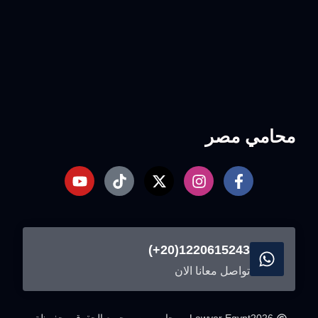
محامي مصر
1220615243(20+)
تواصل معانا الان