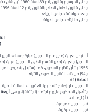
وعلى المرسوم بقانون رقم 89 لسنة 1960 فى شأن دخول وإقامة الأجانب بأراضى جمهورية مصر العربية والخروج منها؛
وعلى قانون الطفل الصادر بالقانون رقم 12 لسنة 1996؛
وبعد موافقة مجلس الوزراء؛
وعلى ما ارتآه مجلس الدولة؛
الق
(
تُستبدل بعبارة (مدير عام السجون) عبارة (مساعد الوزير
و94) من ذات القانون النصوص الآتية:
المادة (1):
السجون دار إصلاح تنفذ بها العقوبات السالبة للحرية
وتأهيل المحكوم عليهم اجتماعيًا وثقافيًا،
وهى أربعة أن
( أ ) ليمانات.
(ب) سجون عمومية.
(جـ) سجون مركزية.