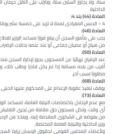
سنة، ولا يجاوز الستين سنة، ويترتب على النقل حرمان ا
الداخلية.
المادة (44) بند 4:
4 – الحبس الانفرادى لمدة لا تزيد على خمسة عشر يومًا.
المادة (46):
يجب على مأمور السجن أن يبلغ فورًا مساعد الوزير لقطا
من هياج أو عصيان جماعى أو عند علمه بحالات الإضراب ع
المادة (50):
عند الإفراج نهائيًا عن المسجون، يجوز لإدارة السجن من
أقرب من بلده مسافة إذا لم يكن قادرًا وطلب ذلك، 
مطلوبًا لسبب آخر.
المادة (68):
يوقف تنفيذ عقوبة الإعدام على المحكوم عليها الحبلى 
المادة (73):
مع عدم الإخلال باختصاصات النيابة العامة، لمساعد ا
أى وقت، ولكل مسجون حق مقابلة من يُجرى التفتيش، و
من يفوضه فى الشكوى المقدمة إليه، ويتخذ من الإجراءات
وزير الداخلية والنيابة العامة المختصة.
ولأعضاء المجلس القومى لحقوق الإنسان زيارة السجو