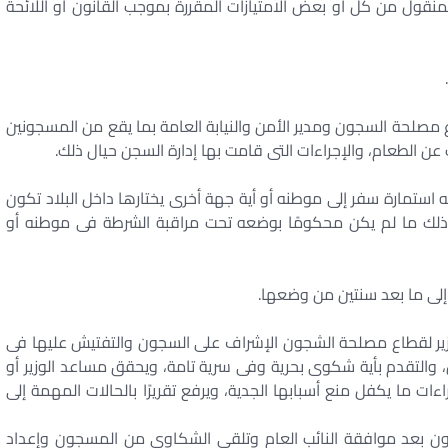
لمنقول من كل أو بعض الامتيازات المقررة بموجب القانون أو اللائحة
ع مصلحة السجون ومدير الأمن والنيابة العامة بما يقع من المسجونين
ن الطعام، والإجراءات التى قامت بها إدارة السجن حيال ذلك.
حه استمارة سفر إلى موطنه أو أية جهة أخرى يختارها داخل البلاد تكون
وذلك ما لم يكن محكومًا بوضعه تحت مراقبة الشرطة فى موطنه أو
إلى ما بعد سنتين من وضعها.
لوزير لقطاع مصلحة الشجون الإشراف على السجون والتفتيش عليها فى
التقدم بأية شكوى بحرية وفى سرية تامة، ويحقق مساعد الوزير أو
 ما يكفل منع أسبابها الجدية، ويرفع تقريرًا بالحالات المهمة إلى
ن بعد موافقة النائب العام وتلقى الشكاوى من المسجون وإعداد