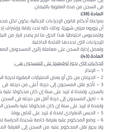
فى السجن من مدة العقوبة بالليمان.
المادة (38):
بمراعاة أحكام قانون الإجراءات الجنائية، يكون لكل مح
أن يزوروه مرتين شهريًا، وذلك كله تحت رقابة وإشراف إدار
وللمحبوس احتياطيًا هذا الحق ما لم يصدر قرار من الني
للإجراءات التى تحددها اللائحة الداخلية.
وتعمل إدارة السجن على معاملة زائرى المسجونين المعاملة
المادة (43):
الجزاءات التى يجوز توقيعها على المسجون هى:
1 – الإنذار.
2 – الحرمان من كل أو بعض الامتيازات المقررة لدرجة المسجون أو فئته لمدة لا تزيد على ثلاثين يومًا.
3 – تأخير نقل المسجون إلى درجة أعلى من درجته فى 
بالسجن، ولمدة لا تزيد على سنة إن كان محكومًا عليه ب
4 – تنزيل المسجون إلى درجة أقل من درجته فى السجن ل
ولمدة لا تزيد على سنة إن كان محكومًا عليه بالسجن ال
5 – الحبس الانفرادى لمدة لا تزيد على ثلاثين يومًا.
6 – وضع المحكوم عليه بغرفة خاصة شديدة الحراسة لمدة لا تزيد على ستة أشهر، وذلك على النحو الذى تبينه اللائحة الداخلية.
ولا يجوز نقل المحكوم عليه من السجن إلى الغرفة المشا