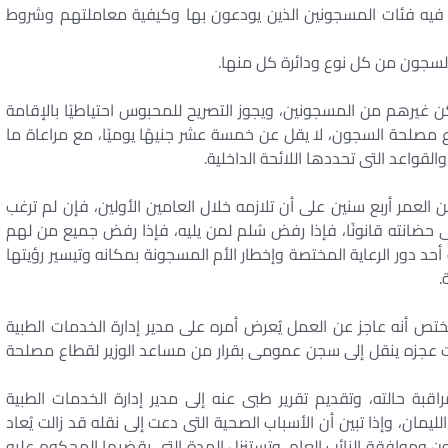
ن فيه فئات المسجونين الذين يودعون بها وكيفية معاملتهم وشروط
ا السجون من كل نوع ودائرة كل منها.
 غيرهم من المسجونين، ويجوز التصريح للمحبوس احتياطيًا بالإقامة
 مصلحة السجون، لا يقل عن خمسة عشر جنيهًا يوميًا، مع مراعاة ما
لقواعد التى تحددها اللائحة الداخلية.
عمر أربع سنين على أن تلازمه خلال العامين الأولين، فإن لم ترغب
 حضانته قانونًا، فإذا رفض سُلم لمن يليه، فإذا رفض جميع من لهم
حد دور الرعاية المختصة وإخطار الأم المسجونة بمكانه وتيسير رؤيتها
.
تص أنه عاجز عن العمل يُعرض أمره على مدير إدارة الخدمات الطبية
 عجزه ينقل إلى سجن عمومى بقرار من مساعد الوزير لقطاع مصلحة
بة حالته، وتقديم تقرير طبى عنه إلى مدير إدارة الخدمات الطبية
ان، وإذا تبين أن الأسباب الصحية التى دعت إلى نقله قد زالت يُعاد
ن وموافقة النائب العام. وتستنزل المدة التى يقضيها المحكوم عليه