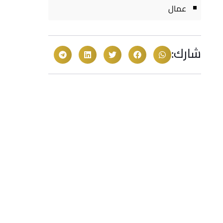
عمال
شارك: