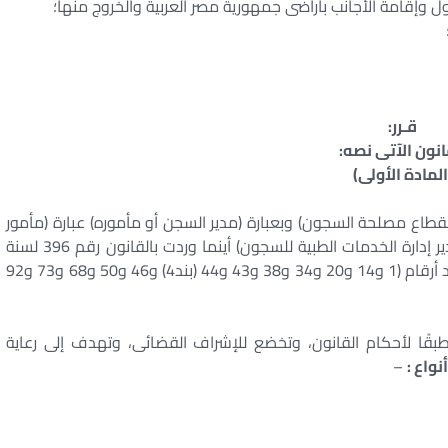
قـرر:
انون الآتى نصه:
المادة الأولى)
 لقطاع مصلحة السجون) وبعبارة (مدير السجن أو مأموره) عبارة (مأمور
السجن) وبعبارة (مدير القسم الطبى للسجون) عبارة (مدير إدارة الخدمات الطبية للسجون) أينما وردت بالقانون رقم 396 لسنة
1956 بشأن تنظيم السجون، كما يُستبدل بنصوص المواد أرقام (1 و14 و20 و34 و38 و43 و44 (بند4) و46 و50 و68 و73 و92
 طبقًا لأحكام القانون، وتخضع للإشراف القضائى، وتهدف إلى رعاية
واع :
–