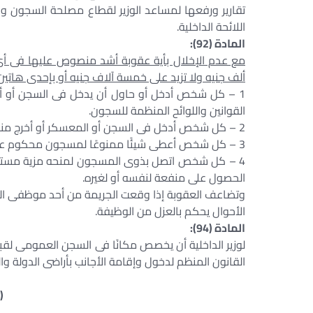
تقارير ورفعها لمساعد الوزير لقطاع مصلحة السجون والن
اللائحة الداخلية.
المادة (92):
مع عدم الإخلال بأية عقوبة أشد منصوص عليها فى أى 
ألف جنيه ولا تزيد على خمسة آلاف جنيه أو بإحدى هاتين 
1 – كل شخص أدخل أو حاول أن يدخل فى السجن أو أح
القوانين واللوائح المنظمة للسجون.
2 – كل شخص أدخل فى السجن أو المعسكر أو أخرج منه رسائل على خلاف النظام المقرر بالسجن بموجب القوانين واللوائح.
3 – كل شخص أعطى شيئًا ممنوعًا لمسجون محكوم عليه أو محبوس احتياطيًا أثناء نقله من جهة إلى أخرى.
4 – كل شخص اتصل بذوى المسجون لمنحه مزية مستغلا
الحصول على منفعة لنفسه أو لغيره.
وتضاعف العقوبة إذا وقعت الجريمة من أحد موظفى الس
الأحوال يحكم بالعزل من الوظيفة.
المادة (94):
لوزير الداخلية أن يخصص مكانًا فى السجن العمومى لقبول
القانون المنظم لدخول وإقامة الأجانب بأراضى الدولة والخ
(