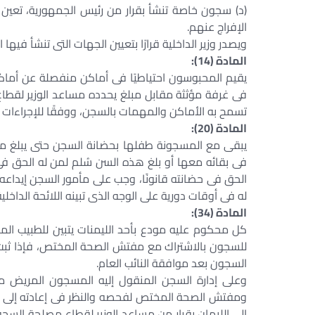
(د) سجون خاصة تنشأ بقرار من رئيس الجمهورية، تعي
الإفراج عنهم.
ويصدر وزير الداخلية قرارًا بتعيين الجهات التى تنشأ فيه
المادة (14):
يقيم المحبوسون احتياطيًا فى أماكن منفصلة عن أماكن
فى غرفة مؤثثة مقابل مبلغ يحدده مساعد الوزير لقطاع
تسمح به الأماكن والمهمات بالسجن، ووفقًا للإجراءات وا
المادة (20):
يبقى مع المسجونة طفلها بحضانة السجن حتى يبلغ من ال
فى بقائه معها أو بلغ هذه السن سُلم لمن له الحق فى
الحق فى حضانته قانونًا، وجب على مأمور السجن إيداعه أ
له فى أوقات دورية على الوجه الذى تبينه اللائحة الداخلية
المادة (34):
كل محكوم عليه مودع بأحد الليمنات يتبين للطبيب المخ
للسجون بالاشتراك مع مفتش الصحة المختص، فإذا ثبت
السجون بعد موافقة النائب العام.
وعلى إدارة السجن المنقول إليه المسجون المريض مراق
ومفتش الصحة المختص لفحصه والنظر فى إعادته إلى الليم
إلى الليمان بقرار من مساعد الوزير لقطاع مصلحة السجو