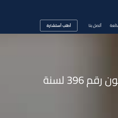
ائعة
أتصل بنا
أطلب أستشارة
قانون رقم 106 لسنة 2015 بتعديل بعض أحكام القانون رقم 396 لسنة