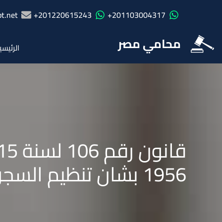
t.net
201220615243+
201103004317+
محامي مصر
الرئيسي
1956 بشان تنظيم السجون