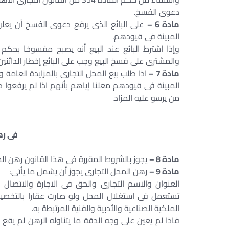
دعوى الفسخ.
مادة 6 –
على البائع الذى يرفع دعوى الفسخ أن يعلن 
المبينة فى قيودهم.
وإذا اشترط البائع عند البيع أنه يصبح مفسوخا بحكم 
والمشترى على فسخ البيع وجب على البائع إخطار الدائني
مادة 7 –
اذا طلب بيع المحل التجارى بالمزايدة العامة 
المبينة فى قيودهم معلنا إياهم بأنهم اذا لم يرفعو
من يرسو عليه المزاد.
ا
فى ره
مادة 8 –
يجوز بالشروط المقررة فى هذا القانون رهن المح
مادة 9 –
رهن المحل التجارى يجوز أن يشمل ما يأتى:
العنوان والاسم التجارى والحق فى الاجارة والاتصال ب
تستعمل فى استغلال المحل ولو صارت عقارا بالتخصيص
الملكية الصناعية والأدبية والفنية المرتبطة به.
فاذا لم يعين على وجه الدقة ما يتناوله الرهن لم يقع إ