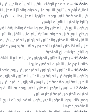
مادة 14 –
عند عدم الوفاء بباقى الثمن أو بالدين فى تا
ثمانية أيام من تاريخ التنبيه على مدينه والحائز للمحل 
فى المحكمة التى يوجد بدائرتها المحل بطلب الاذن بأ
يتناولها امتياز البائع أو الراهن.
ويكون البيع فى المكان واليوم والساعة وبالطريقة التى 
ويذاع البيع قبل حصوله بعشرة أيام على الأقل بالنشر
الأقل لمالك المكان وللدائنين المرتهنين المقيدين فى م
على أنه اذا كان العقار بالتخصيص مثقلا بقيد رهن عقارى 
وباتباع اجراءات نزع الملكية.
مادة 15 –
يكون للدائنين المرتهنين على المبالغ الناش
كانت لهم على الأشياء المؤمن عليها.
مادة 16 –
الدائنون المرتهنون المقيدون فى يوم واحد ل
وتكون الأولوية فى المرتبة بين الدائن المرتهن الحيازى و
الرهن العقارى مقدمة على الرهن الحيازى اذا قيدا فى ي
مادة 17 –
ليس لمؤجر المكان الذى يوجد به الأثاث وا
امتيازه لأكثر من قيمة ايجار سنتين.
ومع ذلك يجوز للمؤجر الذى يكون لعقد ايجارته تاريخ ث
المتقدم ذكرها.
مادة 18 –
يعتبر باطلا كل شرط فى عقد الايجار يترتب علي