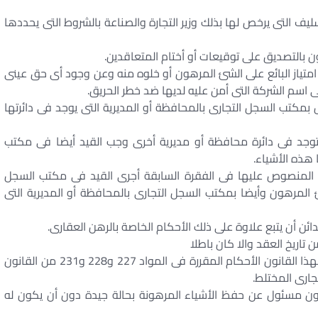
سليف التى يرخص لها بذلك وزير التجارة والصناعة بالشروط التى يحددها
بالتصديق على توقيعات أو أختام المتعاقدين.
متياز البائع على الشئ المرهون أو خلوه منه وعن وجود أى حق عينى
اسم الشركة التى أمن عليه لديها ضد خطر الحريق.
تب السجل التجارى بالمحافظة أو المديرية التى يوجد فى دائرتها
ت توجد فى دائرة محافظة أو مديرية أخرى وجب القيد أيضا فى مكتب
 هذه الأشياء.
ات المنصوص عليها فى الفقرة السابقة أجرى القيد فى مكتب السجل
شئ المرهون وأيضا بمكتب السجل التجارى بالمحافظة أو المديرية التى
ئن أن يتبع علاوة على ذلك الأحكام الخاصة بالرهن العقارى.
تاريخ العقد والا كان باطلا
وفى حالة الإفلاس تطبق على الرهون التى تنشأ وفقا لهذا القانون الأحكام المقررة فى المواد 227 و228 و231 من القانون
ون مسئول عن حفظ الأشياء المرهونة بحالة جيدة دون أن يكون له