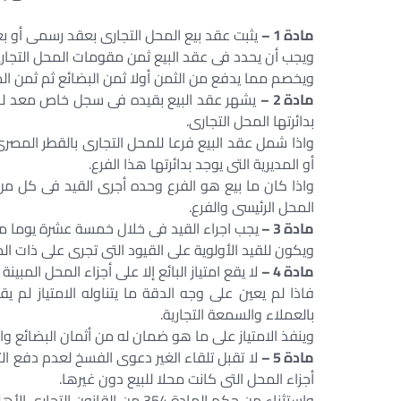
مادة 1 –
يثبت عقد بيع المحل التجارى بعقد رسمى أو ب
ويجب أن يحدد فى عقد البيع ثمن مقومات المحل التجارى
ويخصم مما يدفع من الثمن أولا ثمن البضائع ثم ثمن ال
مادة 2 –
يشهر عقد البيع بقيده فى سجل خاص معد لهذا
بدائرتها المحل التجارى.
واذا شمل عقد البيع فرعا للمحل التجارى بالقطر المصر
أو المديرية التى يوجد بدائرتها هذا الفرع.
واذا كان ما بيع هو الفرع وحده أجرى القيد فى كل من 
المحل الرئيسى والفرع.
مادة 3 –
يجب اجراء القيد فى خلال خمسة عشرة يوما من تا
ويكون للقيد الأولوية على القيود التى تجرى على ذات ا
مادة 4 –
لا يقع امتياز البائع إلا على أجزاء المحل المبينة
فاذا لم يعين على وجه الدقة ما يتناوله الامتياز لم ي
بالعملاء والسمعة التجارية.
وينفذ الامتياز على ما هو ضمان له من أثمان البضائع و
مادة 5 –
لا تقبل تلقاء الغير دعوى الفسخ لعدم دفع الث
أجزاء المحل التى كانت محلا للبيع دون غيرها.