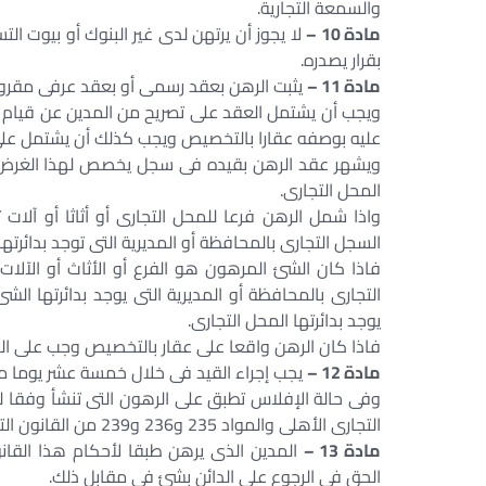
والسمعة التجارية.
مادة 10 –
لا يجوز أن يرتهن لدى غير البنوك أو بيوت الت
بقرار يصدره.
مادة 11 –
يثبت الرهن بعقد رسمى أو بعقد عرفى مقرون 
ويجب أن يشتمل العقد على تصريح من المدين عن قيام ا
عليه بوصفه عقارا بالتخصيص ويجب كذلك أن يشتمل على 
ويشهر عقد الرهن بقيده فى سجل يخصص لهذا الغرض بمك
المحل التجارى.
واذا شمل الرهن فرعا للمحل التجارى أو أثاثا أو آلا
السجل التجارى بالمحافظة أو المديرية التى توجد بدائرتها
فاذا كان الشئ المرهون هو الفرع أو الأثاث أو الآل
التجارى بالمحافظة أو المديرية التى يوجد بدائرتها ال
يوجد بدائرتها المحل التجارى.
فاذا كان الرهن واقعا على عقار بالتخصيص وجب على الدا
مادة 12 –
يجب إجراء القيد فى خلال خمسة عشر يوما من 
التجارى الأهلى والمواد 235 و236 و239 من القانون التجارى المختلط.
مادة 13 –
المدين الذى يرهن طبقا لأحكام هذا القان
الحق فى الرجوع على الدائن بشئ فى مقابل ذلك.