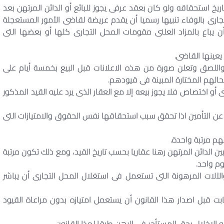
ريخ استحقاقه ولو كان بعقد عرفى يجوز للبائع أو الدائن المرتهن بعد
التجارى بالوفاء تنبيها رسميا أن يقدم عريضة لقاضى الأمور المستعجلة
ن يباع بالمزاد العلنى مقومات المحل التجارى كلها أو بعضها التى
يعينها القاضى.
 واللصق وتعلن صورة من هذه الاعلانات قبل البيع بخمسة أيام على
حالهم المختارة المبينة فى قيودهم.
أو اختصاص فلا يجوز بيعه إلا مع العقار الذى يرد عليه القيد المذكور
ئة عن التأمين اذا تحقق سبب استحقاقها نفس الحقوق والامتيازات التى
هم مرتبة واحدة.
بين الدائن المرتهن رهنا عقاريا بحسب تاريخ القيد، ومع ذلك تكون مرتبة
وم واحد.
لآلات المرهونة التى تستعمل فى استغلال المحل التجارى أن يباشر
ابت قبل اصدار هذا القانون أن يستعمل امتيازه بدون مراعاة القيود
ه الاخلال بحق المستأجر فى الرهن طبقا لهذا القانون.