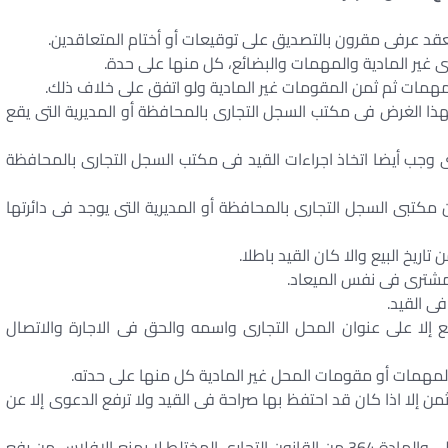
عقد عرفى مقرون بالتصديق على توقيعات أو أختام المتعاقدين.
 غير المادية والمهمات والبضائع، كل منها على حدة.
مهمات ثم ثمن المقومات غير المادية ولو اتفق على خلاف ذلك.
 الغرض فى مكتب السجل التجارى بالمحافظة أو المديرية التى يقع
ى وجب أيضا اتخاذ اجراءات القيد فى مكتب السجل التجارى بالمحافظة
مكتبى السجل التجارى بالمحافظة أو المديرية التى يوجد فى دائرتها
ريخ البيع والا كان القيد باطلا.
لمشترى فى نفس الميعاد.
 فى القيد.
قع إلا على عنوان المحل التجارى واسمه والحق فى الاجارة والاتصال
المهمات أو مقومات المحل غير المادية كل منها على حدته.
من إلا اذا كان قد احتفظ بها صراحة فى القيد ولا ترفع الدعوى إلا عن
واستثناء من حكم المادة 354 من القانون التجارى الأهلى والمادة 364 من القانون التجارى المختلط لا يمنع الافلاس من رفع