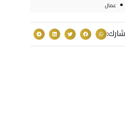
عمال
شارك: