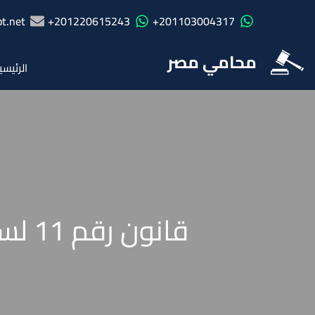
t.net
201220615243+
201103004317+
محامي مصر
الرئيسي
قانون رقم 11 لسنة 1940 والخاص ببيع المحال التجارية ورهنها