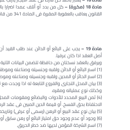
مادة 18 (مكررة) –
كل من بدد أو أتلف عمدا اضرارا با
القانون يعاقب بالعقوبة المقررة فى المادة 341 من قانون العقوبات.
ا
مادة 19 –
يجب على البائع أو الدائن عند طلب القيد أ
أصل العقد اذا كان عرفيا.
ويرفق بالعقد نسختان من حافظة تتضمن البيانات الآتية:
(1) اسم البائع أو الدائن ولقبه وجنسيته وصناعته وموطنه.
(2) اسم الحائز أو المدين ولقبه وجنسيته وصناعته وموطنه.
(3) بيان المحل التجارى والفروع التابعة له اذا وجدت مع
وكذلك نوع عملياته ومقره.
(4) ثمن البيع المحدد للأدوات والبضائع ومقومات المح
الاحتفاظ بحق الفسخ. أو قيمة الدين المبين فى عقد الر
(5) بيان نوع عقد البيع أو الرهن (رسمى أو عرفى) وتاريخه.
(6) وجود أو عدم وجود حق امتياز البائع أو رهن سابق أو أى حق عينى على الشئ المرهون بوصفه عقارا بالتخصيص.
(7) اسم الشركة المؤمن لديها ضد خطر الحريق.