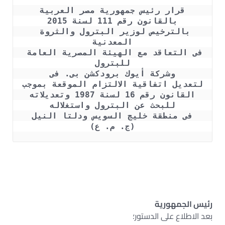
قرار رئيس جمهورية مصر العربية
بالقانون رقم 111 لسنة 2015
بالترخيص لوزير البترول والثروة 
المعدنية
فى التعاقد مع الهيئة المصرية العامة 
للبترول
وشركة أيوك برودكشن بى. فى
لتعديل اتفاقية الالتزام الموقعة بموجب
القانون رقم 16 لسنة 1987 وتعديلاته
للبحث عن البترول واستغلاله
فى منطقة خليج السويس ودلتا النيل
(ج. م. ع)
رئيس الجمهورية
بعد الاطلاع على الدستور؛