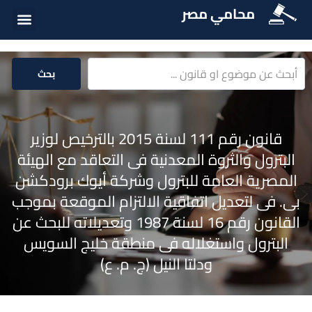
محامي مصر
أسئلة شائع
الخدمات الق
المكتبة الق
بحث
قانون رقم 111 لسنة 2015 بالترخيص لوزير
البترول والثروة المعدنية فى التعاقد مع الهيئة
المصرية العامة للبترول وشركة أيوك برودكشن
بى. فى لتعديل اتفاقية الالتزام الموقعة بموجب
القانون رقم 16 لسنة 1987 وتعديلاته للبحث عن
البترول واستغلاله فى منطقة خليج السويس
ودلتا النيل (ج. م. ع)