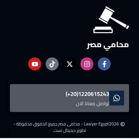
محامي مصر
1220615243(20+)
تواصل معانا الان
2026
Lawyer Egypt - محامى مصر.
جميع الحقوق محفوظة -
تطوير ديجيتال نست.