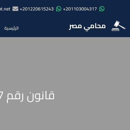
t.net
201220615243+
201103004317+
محامي مصر
الرئيسية
قانون رقم 117 لسنة 1983 بإصدار قانون حماية الآثار