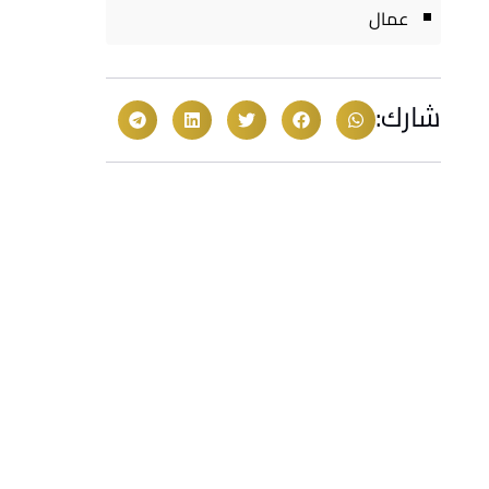
عمال
شارك: