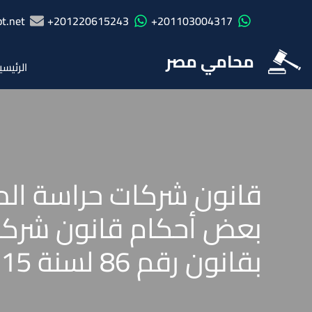
t.net
201220615243+
201103004317+
محامي مصر
الرئيسي
بعض أحكام قانون شركات 
بقانون رقم 86 لسنة 2015