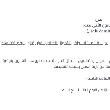
قـرر:
انون الآتى نصه:
المادة الأولى)
يُستبدل بنص الفقرة الأولى من المادة (18) من قانون حراسة المنشآت ونقل الأموال الصادر بالقرار بقانون رقم 86 لسنة
 الأموال والقائمون بأعمال الحراسة عند صدور هذا القانون بتوفيق
من تاريخ العمل بلائحته التنفيذية.
المادة الثانية)
رًا من اليوم التالى لتاريخ نشره.