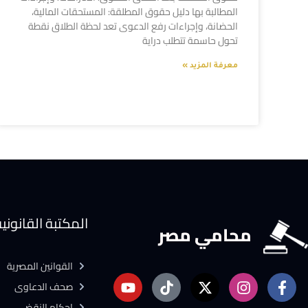
المطالبة بها دليل حقوق المطلقة: المستحقات المالية،
الحضانة، وإجراءات رفع الدعوى تعد لحظة الطلاق نقطة
تحول حاسمة تتطلب دراية
معرفة المزيد »
المكتبة القانوني
محامي مصر
القوانين المصرية
صحف الدعاوى
احكام النقض