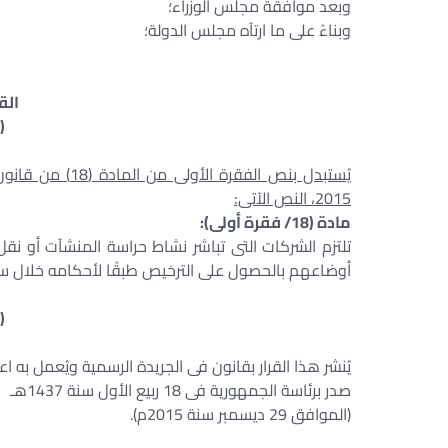
وبعد موافقة مجلس الوزراء؛
وبناءً على ما ارتآه مجلس الدولة؛
الق
(
2015، النص الآتى:
مادة (18/ فقرة أولى):
تلتزم الشركات التى تباشر نشاط حراسة المنشآت أو نقل
أوضاعهم بالحصول على الترخيص طبقًا لأحكامه خلال سنة 
(
يُنشر هذا القرار بقانون فى الجريدة الرسمية ويُعمل به اعتبا
صدر برئاسة الجمهورية فى 18 ربيع الأول سنة 1437هـ
(الموافق 29 ديسمبر سنة 2015م).