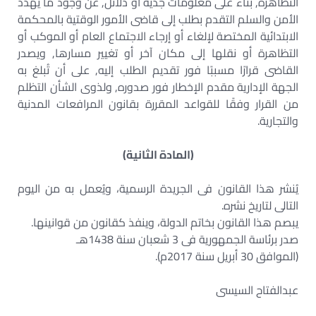
التظاهرة, بناء على معلومات جدية أو دلائل, عن وجود ما يهدد
الأمن والسلم التقدم بطلب إلى قاضى الأمور الوقتية بالمحكمة
الابتدائية المختصة لإلغاء أو إرجاء الاجتماع العام أو الموكب أو
التظاهرة أو نقلها إلى مكان آخر أو تغيير مسارها, ويصدر
القاضى قرارًا مسببًا فور تقديم الطلب إليه, على أن تُبلغ به
الجهة الإدارية مقدم الإخطار فور صدوره, ولذوى الشأن التظلم
من القرار وفقًا للقواعد المقررة بقانون المرافعات المدنية
والتجارية.
(المادة الثانية)
يُنشر هذا القانون فى الجريدة الرسمية، ويُعمل به من اليوم
التالى لتاريخ نشره.
يبصم هذا القانون بخاتم الدولة، وينفذ كقانون من قوانينها.
صدر برئاسة الجمهورية فى 3 شعبان سنة 1438هـ
(الموافق 30 أبريل سنة 2017م).
عبدالفتاح السيسى