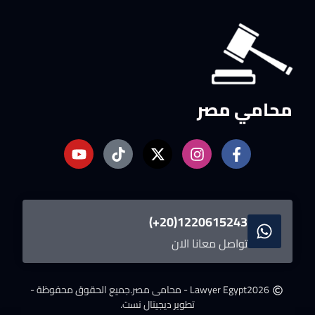
محامي مصر
1220615243(20+)
تواصل معانا الان
2026
Lawyer Egypt - محامى مصر.
جميع الحقوق محفوظة -
تطوير ديجيتال نست.