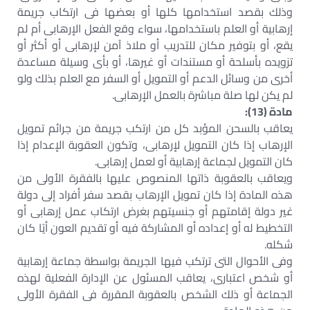
وذلك بقصد استخدامها كلها أو بعضها فى ارتكاب جريمة
إرهابية أو العلم باستخدامها، سواء وقع الفعل الإرهابى أم لم
يقع، أو بتوفير مكان للتدريب أو ملاذ آمن لإرهابى أو أكثر أو
تزويده بأسلحة أو مستندات أو غيرها، أو بأى وسيلة مساعدة
أخرى من وسائل الدعم أو التمويل أو السفر مع العلم بذلك ولو
لم يكن لها صلة مباشرة بالعمل الإرهابى.
مادة (13):
يعاقب بالسحن المؤبد كل من ارتكب جريمة من جرائم تمويل
الإرهاب إذا كان التمويل لإرهابى، وتكون العقوبة الإعدام إذا
كان التمويل لجماعة إرهابية أو لعمل إرهابى.
ويعاقب بالعقوبة ذاتها المنصوص عليها بالفقرة الأولى من
هذه المادة إذا كان تمويل الإرهاب بقصد سفر أفراد إلى دولة
غير دولة إقامتهم أو جنسيتهم بغرض ارتكاب عمل إرهابى أو
التخطيط له أو إعداده أو المشاركة فيه أو تقديم العون أيًا كان
شكله.
وفى الأحوال التى ترتكب فيها الجريمة بواسطة جماعة إرهابية
أو شخص اعتبارى، يعاقب المسئول عن الإدارة الفعلية لهذه
الجماعة أو ذلك الشخص بالعقوبة المقررة فى الفقرة الأولى