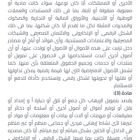
الأخرى أو الممتلكات أيًا كان نوعها، سواء كانت مادية أو
معنوية، منقولة أو ثابتة، بما فى ذلك المستندات والعملات
الوطنية أو الأجنبية، والأوراق المالية أو التجارية والصكوك
والمحررات المثبتة لكل ما تقدم أيًا كان شكلها، بما فى ذلك
الشكل الرقمى أو الإلكترونى والائتمان المصرفى والشيكات
المصرفية والاعتمادات المستندية، وأى فوائد أو أباح أو مصادر
دخل ترتبت على هذه الأموال أو الأصول أو تولدت عنها، أو أى
أصول أخرى أعدت لاستخدامها فى الحصول على تمويل أو
منتجات أو خدمات وجميع الحقوق المتعلقة بأى منها. كما
تشمل الأصول الافتراضية التى لها قيمة رقمية يمكن تداولها
أو نقلها أو تحويلها لشكل رقمى وتستخدم كأداة للدفع أو
للاستثمار.
مادة (3):
يقصد بتمويل الإرهاب كل جمع أو تلق أو حيازة أ و إمداد أو
نقل أو توفير أموال أو أصول أخرى أو أسلحة أو ذخائر أو
مفرقعات أو مهمات أو آلات أو بيانات أو معلومات أو مواد أو
غيرها لأى نشاط إرهابى فردى أو جماعى منظم أو غير منظم
فى الداخل أو الخارج، بشكل مباشر أو غير مباشر، أيًا كان مصدره
وبأى وسيلة كانت بما فيها الشكل الرقمى أو الإلكترونى،