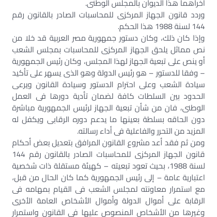
آخراهما هذا الديوان بالمجلس الوطنى.
وردد قانون الجهاز المركزى للمحاسبات الصادر بالقانون رقم
144 لسنة 1988 هذا الحكم.
وإذا كان ذلك، وكان دستور جمهورية مصر العربية قد خلا من
نص مماثل يلحق الجهاز المركزى للمحاسبات بمجلس الشعب
أو ينص على تبعية الجهاز لهذا المجلس، وكان رئيس الجمهورية
– وفقا للدستور – هو رئيس الدولة وهو الذى يسهر على تأكيد
سيادة الشعب وعلى احترام الدستور وسيادة القانون ويرعى
الحدود بين السلطات كافة لضمان تأدية دورها فى العمل
الوطنى، فان من شأن تبعية الجهاز لرئيس الجمهورية مباشرة
دون الحاقه بسلطة بعينها ما يدعم دوره الرقابى ويكفل له
المزيد من التحرر والفاعلية فى أداء رسالته.
ومن ثم فقد أعد مشروع القانون المرافق بتعديل بعض أحكام
قانون الجهاز المركزى للمحاسبات الصادر بالقانون رقم 144
لسنة 1988، بحيث تعود تبعيته – كهيئة مستقلة ذات شخصية
اعتبارية عامة – إلى رئيس الجمهورية كما كان الحال من قبل،
مع استمرار معاونته لمجلس الشعب فى القيام بمهامه فى
الرقابة على أموال الدولة وأموال الأشخاص العامة الأخرى
وغيرها من الأشخاص المنصوص عليها فى القانون واستمرار