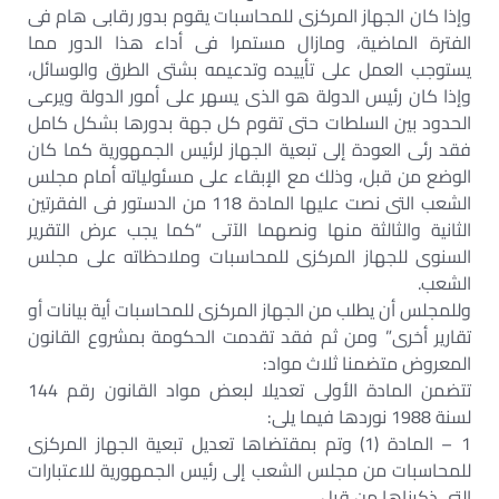
وإذا كان الجهاز المركزى للمحاسبات يقوم بدور رقابى هام فى
الفترة الماضية، ومازال مستمرا فى أداء هذا الدور مما
يستوجب العمل على تأييده وتدعيمه بشتى الطرق والوسائل،
وإذا كان رئيس الدولة هو الذى يسهر على أمور الدولة ويرعى
الحدود بين السلطات حتى تقوم كل جهة بدورها بشكل كامل
فقد رئى العودة إلى تبعية الجهاز لرئيس الجمهورية كما كان
الوضع من قبل، وذلك مع الإبقاء على مسئولياته أمام مجلس
الشعب التى نصت عليها المادة 118 من الدستور فى الفقرتين
الثانية والثالثة منها ونصهما الآتى “كما يجب عرض التقرير
السنوى للجهاز المركزى للمحاسبات وملاحظاته على مجلس
الشعب.
وللمجلس أن يطلب من الجهاز المركزى للمحاسبات أية بيانات أو
تقارير أخرى” ومن ثم فقد تقدمت الحكومة بمشروع القانون
المعروض متضمنا ثلاث مواد:
تتضمن المادة الأولى تعديلا لبعض مواد القانون رقم 144
لسنة 1988 نوردها فيما يلى:
1 – المادة (1) وتم بمقتضاها تعديل تبعية الجهاز المركزى
للمحاسبات من مجلس الشعب إلى رئيس الجمهورية للاعتبارات
التى ذكرناها من قبل.