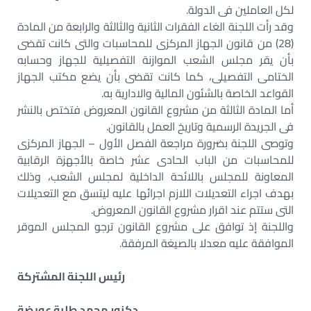
لكل العاملين فى الدولة.
وقد رأت اللجنة الغاء الفقرات الثانية والثالثة والرابعة من المادة
(28) من قانون الجهاز المركزى للمحاسبات والتى كانت تقضى
بأن يقر مجلس الشعب الموازنة التفصيلية للجهاز وحسابه
الختامى التفصيلى، كما كانت تقضى بأن يضع مكتب الجهاز
القواعد الخاصة بالشئون المالية والادارية به.
أما المادة الثالثة من مشروع القانون المعروض فتختص بالنشر
فى الجريدة الرسمية وتاريخ العمل بالقانون.
وتوصى اللجنة بضرورة مراجعة الفصل الأول – الجهاز المركزى
للمحاسبات من الباب الحادى عشر خاصة بالأجهزة الرقابية
المعاونة للمجلس باللائحة الداخلية لمجلس الشعب، وذلك
بهدف اجراء التعديلات اللازم اجرائها عليه ليتسق مع التعديلات
التى ستتم عند اقرار مشروع القانون المعروض.
واللجنة إذ توافق على مشروع القانون ترجو المجلس الموقر
الموافقة عليه معدلا بالصيغة المرفقة.
رئيس اللجنة المشتركة
دكنور محمد طلبة عويضة