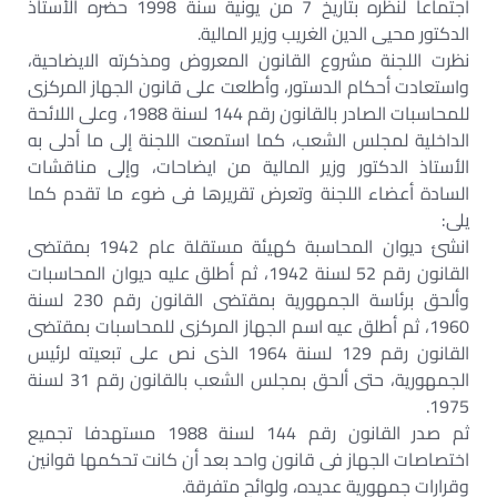
اجتماعا لنظره بتاريخ 7 من يونية سنة 1998 حضره الأستاذ
الدكتور محيى الدين الغريب وزير المالية.
نظرت اللجنة مشروع القانون المعروض ومذكرته الايضاحية،
واستعادت أحكام الدستور، وأطلعت على قانون الجهاز المركزى
للمحاسبات الصادر بالقانون رقم 144 لسنة 1988، وعلى اللائحة
الداخلية لمجلس الشعب، كما استمعت اللجنة إلى ما أدلى به
الأستاذ الدكتور وزير المالية من ايضاحات، وإلى مناقشات
السادة أعضاء اللجنة وتعرض تقريرها فى ضوء ما تقدم كما
يلى:
انشئ ديوان المحاسبة كهيئة مستقلة عام 1942 بمقتضى
القانون رقم 52 لسنة 1942، ثم أطلق عليه ديوان المحاسبات
وألحق برئاسة الجمهورية بمقتضى القانون رقم 230 لسنة
1960، ثم أطلق عيه اسم الجهاز المركزى للمحاسبات بمقتضى
القانون رقم 129 لسنة 1964 الذى نص على تبعيته لرئيس
الجمهورية، حتى ألحق بمجلس الشعب بالقانون رقم 31 لسنة
1975.
ثم صدر القانون رقم 144 لسنة 1988 مستهدفا تجميع
اختصاصات الجهاز فى قانون واحد بعد أن كانت تحكمها قوانين
وقرارات جمهورية عديده، ولوائح متفرقة.