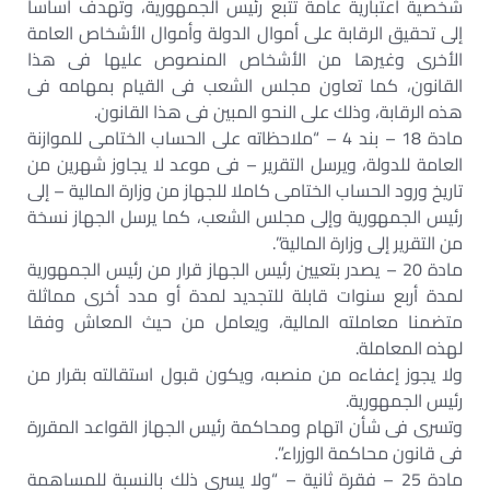
شخصية اعتبارية عامة تتبع رئيس الجمهورية، وتهدف أساسا
إلى تحقيق الرقابة على أموال الدولة وأموال الأشخاص العامة
الأخرى وغيرها من الأشخاص المنصوص عليها فى هذا
القانون، كما تعاون مجلس الشعب فى القيام بمهامه فى
هذه الرقابة، وذلك على النحو المبين فى هذا القانون.
مادة 18 – بند 4 – “ملاحظاته على الحساب الختامى للموازنة
العامة للدولة، ويرسل التقرير – فى موعد لا يجاوز شهرين من
تاريخ ورود الحساب الختامى كاملا للجهاز من وزارة المالية – إلى
رئيس الجمهورية وإلى مجلس الشعب، كما يرسل الجهاز نسخة
من التقرير إلى وزارة المالية”.
مادة 20 – يصدر بتعيين رئيس الجهاز قرار من رئيس الجمهورية
لمدة أربع سنوات قابلة للتجديد لمدة أو مدد أخرى مماثلة
متضمنا معاملته المالية، ويعامل من حيث المعاش وفقا
لهذه المعاملة.
ولا يجوز إعفاءه من منصبه، ويكون قبول استقالته بقرار من
رئيس الجمهورية.
وتسرى فى شأن اتهام ومحاكمة رئيس الجهاز القواعد المقررة
فى قانون محاكمة الوزراء”.
مادة 25 – فقرة ثانية – “ولا يسرى ذلك بالنسبة للمساهمة