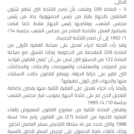
الحالى.
5 – المادة (29) وقضت بأن تصدر اللائحة التى تنظم شئون
العاملين بالجهاز بقرار من رئيس الجمهورية بدلا من رئيس
مجلس الشعب، ويقترحها رئيس الجهاز فقط. كما قضت
باستمرار العمل باللائحة الصادر من مجلس الشعب بجلسة 14/
1/ 1992 إلى أن تصدر اللائحة الجديدة.
وقد رأت اللجنة اجراء تعديل على صياغة الفقرة الأولى من
المادة (29) المقدمة من الحكومة وذلك لتتسق مع صياغة
المادة 122 من الدستور التى تنص على أن “يعين القانون قواعد
منح المرتبات والمعاشات والتعويضات والاعانات والمكافأت
التى تتقرر على خزانة الدولة، وينظم القانون حالات الاستثناء
منها والجهات التى تتولى تطبيقها”.
وأيضا رأت اجراء تعديل على الفقرة الثانية منها يقضى باضافة
التعديل الذى تم على لائحة الجهاز بموجب قرار مجلس الشعب
بجلسة 10/ 4/ 1995
وتقضى المادة الثانية من مشروع القانون المعروض بالغاء
الفقرة الأخيرة من المادة (27) من القانون رقم 144 لسنة
1988 والتى تحدد من له سلطة الترخيص بسفر العامين للخارج،
وذلك لالغاء شرط الحصول على ترخيص السفر للخارج بالنسبة