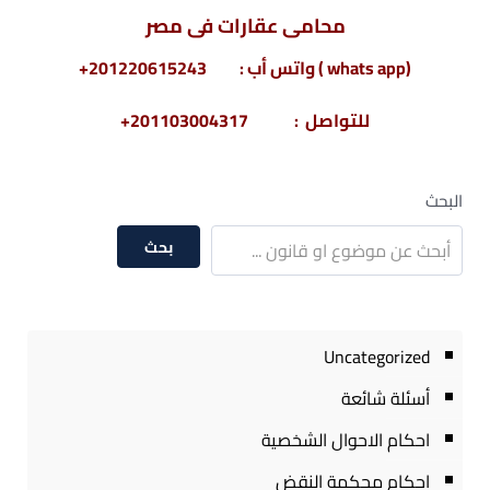
محامى عقارات فى مصر
(whats app ) واتس أب : 201220615243+
للتواصل : 201103004317+
البحث
بحث
Uncategorized
أسئلة شائعة
احكام الاحوال الشخصية
احكام محكمة النقض