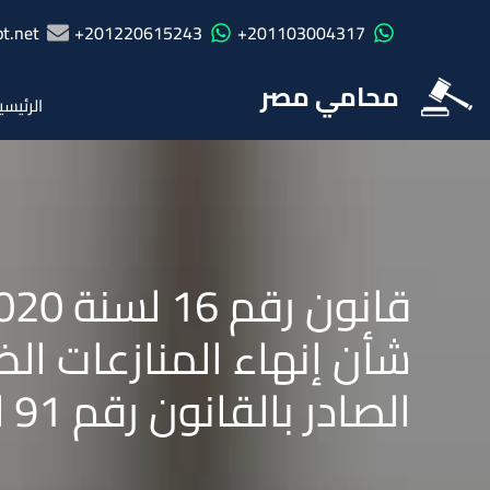
t.net
201220615243+
201103004317+
محامي مصر
الرئيسي
شأن إنهاء المنازعات ال
الصادر بالقانون رقم 91 لسنة 2005