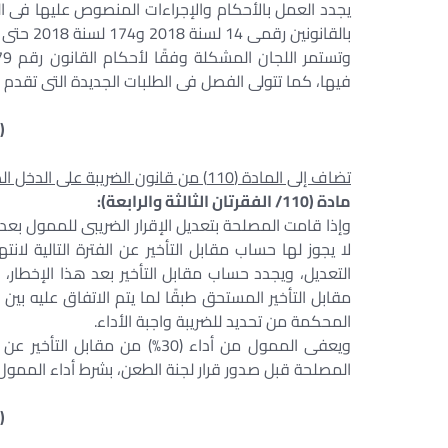
بالقانونين رقمى 14 لسنة 2018 و174 لسنة 2018 حتى 30 يونيو 2020
فيها، كما تتولى الفصل فى الطلبات الجديدة التى تقدم إليها حتى 30
(
تضاف إلى المادة (110) من قانون الضريبة على الدخل الصادر بالقانون رقم 91 لسنة 2005 فقرتان جديدتان، نصهما الآتى:
مادة (110/ الفقرتان الثالثة والرابعة):
وإذا قامت المصلحة بتعديل الإقرار الضريبى للممول بعد 
لا يجوز لها حساب مقابل التأخير عن الفترة التالية لان
التعديل، ويجدد حساب مقابل التأخير بعد هذا الإخطار،
مقابل التأخير المستحق طبقًا لما يتم الاتفاق عليه بي
المحكمة من تحديد للضريبة واجبة الأداء.
ويعفى الممول من أداء (30%) من
المصلحة قبل صدور قرار لجنة الطعن، بشرط أداء الممول 
(