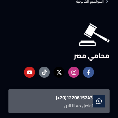
المواضيع القانونية
محامي مصر
1220615243(20+)
تواصل معانا الان