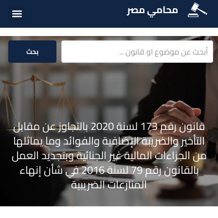
محامي مصر
أسئلة شائع
الخدمات الق
المكتبة الق
بحث
قانون رقم 173 لسنة 2020 بالتجاوز عن مقابل
التأخير والضريبة الإضافية والفوائد وما يماثلها
من الجزاءات المالية غير الجنائية وبتجديد العمل
بالقانون رقم 79 لسنة 2016 في شأن إنهاء
المنازعات الضريبية