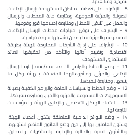
تنفيذية ومتابعتها.
8 – الإشراف على تغطية المناطق المستهدفة بإرسال الإذاعات
الصوتية والمرئية الموجهة، ومتابعة حالة المحطات والإرسال
والعمل على تلافى الأعطال ومتابعة إصلاحها فور وقوعها.
9 – الإشراف على توفير احتياجات محطات الإرسال للإذاعات
المسموعة والمرئية بما يضمن تشغيلها بجودة قياسية.
10 – الإشراف على إدارة الشركات المملوكة للهيئة بطريقة
اقتصادية، وتقييم أدائها والتأكد من تحقيقها العائد
الاستثمارى المستهدف.
11 – وضع الخطط والبرامج الخاصة بمنظومة إدارة الإرسال
الإذاعى والمرئى ومشروعاتهما المتعلقة بالهيئة وكل ما
يتبعها، ومتابعة تنفيذها.
12 – وضع الخطط والسياسات العامة والبرامج الكفيلة بصيانة
الاستوديوهات المسموعة والمرئية والأخبار، ومتابعة تنفيذها.
13 – اعتماد الهيكل التنظيمى والإدارى للهيئة والمؤسسات
التابعة لها.
14 – وضع اللوائح الداخلية المتعلقة بشئون أعضاء الهيئة،
وشئون العاملين بها إلى حين وضع القانون المنظم لشئونهم،
وبالشئون الفنية والمالية والإدارية والمشتريات والمخازن،