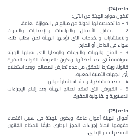
مادة (24):
تتكون موارد الهيئة من الآتى:
1 – ما تخصصه لها الدولة من مبالغ فى الموازنة العامة.
2 – مقابل الأعمال والدراسات والإصدارات والبحوث
والاستشارات والخدمات التى تؤديها الهيئة لمن يطلب ذلك،
سواء فى الداخل أو الخارج.
3 – المنح والهبات والتبرعات والوصايا التى تقبلها الهيئة
بموافقة ثلثى عدد أعضائها، ويكون ذلك وفقًا للقواعد المقررة
قانونًا، وبشرط التحقق من عدم تعارض المصالح، وبعد استطلاع
رأى الجهات الأمنية المعنية.
4 – حصيلة نشاطها، وعائد استثمار أموالها.
5 – القروض التى تعقد لصالح الهيئة بعد إتباع الإجراءات
الدستورية والقانونية المقررة.
مادة (25):
أموال الهيئة أموال عامة، ويكون للهيئة فى سبيل اقتضاء
حقوقها اتخاذ إجراءات الحجز الإدارى طبقًا لأحكام القانون
المنظم للحجز الإدارى.