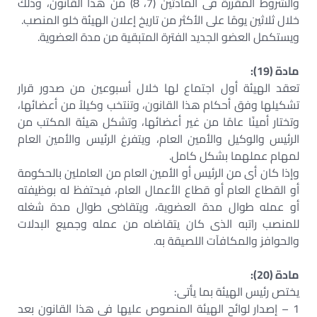
والشروط المقررة فى المادتين (7، 8) من هذا القانون، وذلك
خلال ثلاثين يومًا على الأكثر من تاريخ إعلان الهيئة خلو المنصب.
ويستكمل العضو الجديد الفترة المتبقية من مدة العضوية.
مادة (19):
تعقد الهيئة أول اجتماع لها خلال أسبوعين من صدور قرار
تشكيلها وفق أحكام هذا القانون، وتنتخب وكيلاً من أعضائها،
وتختار أمينًا عامًا من غير أعضائها، وتشكل هيئة المكتب من
الرئيس والوكيل والأمين العام، ويتفرغ الرئيس والأمين العام
لمهام عملهما بشكل كامل.
وإذا كان أى من الرئيس أو الأمين العام من العاملين بالحكومة
أو القطاع العام أو قطاع الأعمال العام، فيحتفظ له بوظيفته
أو عمله طوال مدة العضوية، ويتقاضى طوال مدة شغله
للمنصب راتبه الذى كان يتقاضاه من عمله وجميع البدلات
والحوافز والمكافآت اللصيقة به.
مادة (20):
يختص رئيس الهيئة بما يأتى:
1 – إصدار لوائح الهيئة المنصوص عليها فى هذا القانون بعد