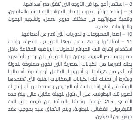
8 – استثمار أموالها فى الأوجه التى تتفق مع أهدافها.
9 – إنشاء مراكز التدريب لإعداد الكوادر الإعلامية والعاملين،
وتنمية مهاراتهم فى مختلف فروع العمل، وتشجيع البحوث
والدراسات العلمية.
10 – إصدار المطبوعات والدوريات التى تعبر عن أهدافها.
11 – امتلاكها وحدها دون غيرها الحق فى التصرف وإتاحة
استخدام إشارة البث المباشر للبطولات الرياضية المقامة داخل
جمهورية مصر العربية، ويكون لها الحق فى أن ترخص أو تعهد
بذلك لغيرها من الكيانات المصرية التى تكون مملوكة للدولة
أو لأى من هيئاتها أو أجهزتها بالكامل أو بأغلبية رأسمالها
وبشرط أن تمتلك تلك الكيانات الإمكانيات الفنية التى تعتمدها
الهيئة فى إنتاج إشارة البث أو الترخيص واستخدامها أو إنتاج أو
تصوير تلك البطولات. على أن يئول للهيئة مقابل مالى يبلغ حده
الأقصى 1.5% (واحدًا ونصفًا بالمائة) من قيمة حق البث
التليفزيونى الفضائى للبطولة، ويتم الاتفاق عليه بموجب عقد
موثق بين الطرفين.