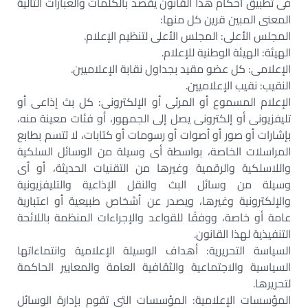
فى تطبيق أحكام هذا القانون يقصد بالكلمات والعبارات التالية
المعنى المبين قرين كل منها:
المجلس الأعلى: المجلس الأعلى لتنظيم الإعلام.
الهيئة: الهيئة الوطنية للإعلام.
الإعلامى: كل عضو مقيد بجداول نقابة الإعلاميين.
النقيب: نقيب الإعلاميين.
الإعلام المسموع أو المرئى أو الإلكترونى: كل بث إذاعى أو
تليفزيونى أو إلكترونى يصل إلى الجمهور، أو فئات معينة منه،
بإشارات أو صور أو أصوات أو رسومات أو كتابات، لا تتسم بطابع
المراسلات الخاصة، بواسطة أى وسيلة من الوسائل السلكية
واللاسلكية والرقمية وغيرها من التقنيات الحديثة، أو أى
وسيلة من وسائل البث والنقل الإذاعية والتليفزيونية
والإلكترونية وغيرها، ويصدر عن أشخاص طبيعية أو اعتبارية
عامة أو خاصة، ووفقًا للقواعد والإجراءات المنظمة باللائحة
التنفيذية لهذا القانون.
السياسة التحريرية: أهداف الوسيلة الإعلامية وانتماءاتها
السياسية والاجتماعية والثقافية العامة والمعايير الحاكمة
لتحريرها.
المؤسسات الإعلامية: المؤسسات التى تقوم بإدارة الوسائل