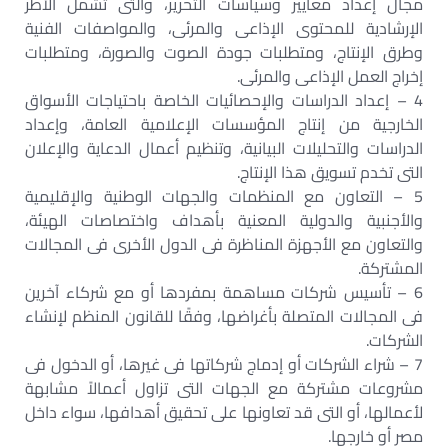
مجال إعداد معايير وسياسات التحرير، والتى تشمل الأطر
الإرشادية للمحتوى الإذاعى والمرئى، والمواصفات الفنية
وطرق الإنتاج، ومتطلبات جودة الصوت والصورة، ومتطلبات
إخراج العمل الإذاعى والمرئى.
4 – إعداد الدراسات والإحصائيات الخاصة باحتياجات الأسواق
الخارجية من إنتاج المؤسسات الإعلامية العامة، وإعداد
الدراسات والتحليلات البيانية، وتنظيم أعمال الدعاية والإعلان
التى تخدم تسويق هذا الإنتاج.
5 – التعاون مع المنظمات والجهات الوطنية والإقليمية
والأجنبية والدولية المعنية بأهداف واختصاصات الهيئة،
والتعاون مع الأجهزة المناظرة فى الدول الأخرى فى المجالات
المشتركة.
6 – تأسيس شركات مساهمة بمفردها أو مع شركاء آخرين
فى المجالات المتصلة بأغراضها، وفقًا للقانون المنظم لإنشاء
الشركات.
7 – شراء الشركات أو إدماج شركاتها فى غيرها، أو الدخول فى
مشروعات مشتركة مع الجهات التى تزاول أعمالاً مشابهة
لأعمالها، أو التى قد تعاونها على تحقيق أهدافها، سواء داخل
مصر أو خارجها.