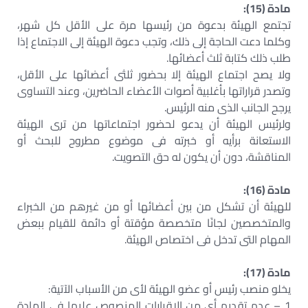
مادة (15):
تجتمع الهيئة بدعوة من رئيسها مرة على الأقل كل شهر،
وكلما دعت الحاجة إلى ذلك، وتجب دعوة الهيئة إلى الاجتماع إذا
طلب ذلك كتابة ثلث أعضائها.
ولا يصح اجتماع الهيئة إلا بحضور ثلثى أعضائها على الأقل،
وتصدر قراراتها بأغلبية أصوات الأعضاء الحاضرين، وعند التساوى
يرجح الجانب الذى منه الرئيس.
ولرئيس الهيئة أن يدعو لحضور اجتماعاتها من ترى الهيئة
الاستعانة برأيه أو خبرته فى موضوع مطروح للبحث أو
المناقشة، دون أن يكون له حق التصويت.
مادة (16):
للهيئة أن تشكل من بين أعضائها أو من غيرهم من الخبراء
والمتخصصين لجانًا متخصصة مؤقتة أو دائمة للقيام ببعض
المهام التى تدخل فى اختصاص الهيئة.
مادة (17):
يخلو منصب رئيس أو عضو الهيئة لأى من الأسباب الآتية:
1 – عدم تقديم أى من الإقرارات المنصوص عليها فى المادة