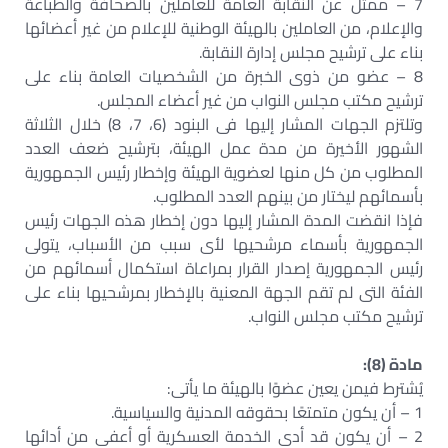
7 – ممثل عن النقابة العامة للعاملين بالصحافة والطباعة
والإعلام، من العاملين بالهيئة الوطنية للإعلام من غير أعضائها
بناء على ترشيح مجلس إدارة النقابة.
8 – عضو من ذوى الخبرة من الشخصيات العامة بناء على
ترشيح مكتب مجلس النواب من غير أعضاء المجلس.
وتلتزم الجهات المشار إليها فى البنود (6، 7، 8) خلال الثلاثة
الشهور الأخيرة من مدة عمل الهيئة، بترشيح ضعف العدد
المطلوب من كل منها لعضوية الهيئة وإخطار رئيس الجمهورية
بأسمائهم ليختار من بينهم العدد المطلوب.
فإذا انقضت المدة المشار إليها دون إخطار هذه الجهات رئيس
الجمهورية بأسماء مرشحيها لأى سبب من الأسباب، يتولى
رئيس الجمهورية إصدار القرار بمراعاة استكمال أسمائهم من
الفئة التى لم تقم الجهة المعنية بالإخطار بمرشحيها بناء على
ترشيح مكتب مجلس النواب.
مادة (8):
يُشترط فيمن يعين عضوًا بالهيئة ما يأتى:
1 – أن يكون متمتعًا بحقوقه المدنية والسياسية.
2 – أن يكون قد أدى الخدمة العسكرية أو أعفى من أدائها