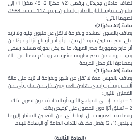
تضاف مادتان جديدتان برقمى (42 مكررًا 2، 45 مكررًا 1) إلى
قانون حماية الآثار الصادر بالقانون رقم 117 لسنة 1983،
نصهما الآتى:
مادة (42 مكررًا2):
يعاقب بالسجن المشدد وبغرامة لا تقل عن مليون جنيه ولا تزيد
على عشرة ملايين جنيه كل من حاز أو أحرز أو باع أثرًا أو جزءًا من
أثر خارج جمهورية مصر العربية، ما لم يكن بحوزته مستند رسمى
يفيد خروجه من مصر بطريقة مشروعة، ويحكم فضلاً عن ذلك
بمصادرة الأثر محل الجريمة.
مادة (45 مكررًا 1):
يعاقب بالحبس مدة لا تقل عن شهر وبغرامة لا تزيد على مائة
ألف جنيه أو بإحدى هاتين العقوبتين كل من قام بأى من
الفعلين الآتيين:
1 – تواجد بإحدى المواقع الأثرية أو المتاحف دون تصريح بذلك.
2 – تسلق أثرًا دون الحصول على ترخيص بذلك.
وتضاعف العقوبة حال ارتباط أى من الفعلين المشار إليهما
بالبندين (1، 2) بفعل مخالف للآداب العامة أو الإساءة للبلاد.
(المادة الثانية)