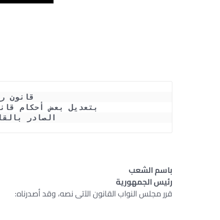
قانون رقم 208 لسن
بتعديل بعض أحكام قان
الصادر بالقانون رقم
باسم الشعب
رئيس الجمهورية
قرر مجلس النواب القانون الآتى نصه، وقد أصدرناه: