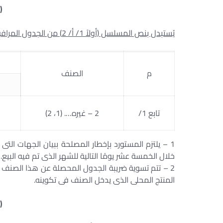
(
يُستبدل بنص المسلسل (أولاً 1/ أ/ 2) من الجدول المرافق لقانون الضريبة على القيمة المضافة، النص الآتى:
م
الصنف
تابع 1/
2 – غيره…. (1، 2)
1 – يلتزم المستورد بإخطار المصلحة ببيان الجهات التى
خلال الخمسة عشر يومًا التالية للشهر الذى تم فيه البيع.
2 – تتم تسوية ضريبة الجدول المحصلة عن هذا الصنف
المنتج المحلى الذى يدخل الصنف فى تكوينه.
(