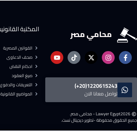
المكتبة القانوني
محامي مصر
القوانين المصرية
صحف الدعاوى
احكام النقض
صيغ العقود
التعريفات والدفوع ا
1220615243(20+)
تواصل معانا الان
المواضيع القانونية
2026
Lawyer Egypt - محامى مصر.
جميع الحقوق محفوظة -
تطوير ديجيتال نست.