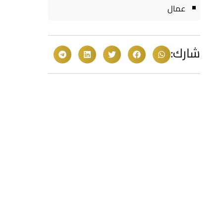
عمال
شارك: