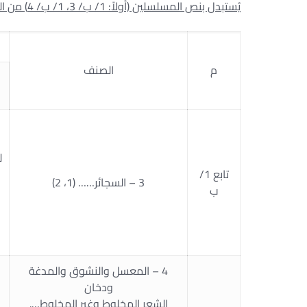
يُستبدل بنص المسلسلين (أولاً: 1/ ب/ 3، 1/ ب/ 4) من الجدول المرافق لقانون الضريبة على القيمة المضافة النص الآتى:
م
الصنف
لك
تابع 1/
3 – السجائر…… (1، 2)
ب
4 – المعسل والنشوق والمدغة
ودخان
الشعر المخلوط وغير المخلوط….