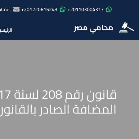
t.net
201220615243+
201103004317+
محامي مصر
الرئيسي
المضافة الصادر بالقانون رقم 67 ل